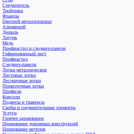
Соединитель
Тройники
Фланцы
Цветной металлопрокат
Алюминий
Дюраль
Латунь
Медь
Профнастил и сэндвич-панели
Гофрированный лист
Профнастил
Сэндвич-панели
Лотки металлические
Листовые лотки
Лестничные лотки
Проволочные лотки
Профили
Консоли
Подвесы и траверсы
Скобы и соединительные элементы
Услуги
Горячее цинкование
Цинкование дорожных конструкций
Цинкование метизов