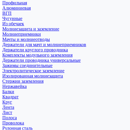
Профильная
Алюминиевая
ВГП
Чугунные
Из обечаек
Молниезащита и заземление
Молниеприемники
Мачты и молниеотводы
Держатели для мачт и молниеприемников
Держатели круглого проводника
Комплекты модульного заземления
Держатели проводника универсальные
Зажимы соединительные
Электролитическое заземление
Изолированная молниезащита
Стержни заземления
Нержавейка
Балки
Квадрат
Круг
Лента
Лист
Полоса
Проволока
Рулонная сталь