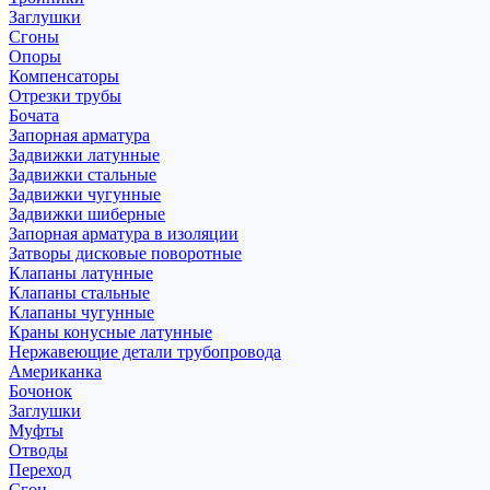
Заглушки
Сгоны
Опоры
Компенсаторы
Отрезки трубы
Бочата
Запорная арматура
Задвижки латунные
Задвижки стальные
Задвижки чугунные
Задвижки шиберные
Запорная арматура в изоляции
Затворы дисковые поворотные
Клапаны латунные
Клапаны стальные
Клапаны чугунные
Краны конусные латунные
Нержавеющие детали трубопровода
Американка
Бочонок
Заглушки
Муфты
Отводы
Переход
Сгон