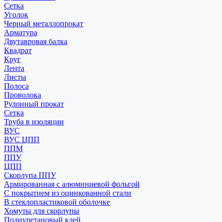
Сетка
Уголок
Черный металлопрокат
Арматура
Двутавровая балка
Квадрат
Круг
Лента
Листы
Полоса
Проволока
Рулонный прокат
Сетка
Труба в изоляции
ВУС
ВУС ЦПП
ППМ
ППУ
ЦПП
Скорлупа ППУ
Армированная с алюминиевой фольгой
С покрытием из оцинкованной стали
В стеклопластиковой оболочке
Хомуты для скорлупы
Полиуретановый клей