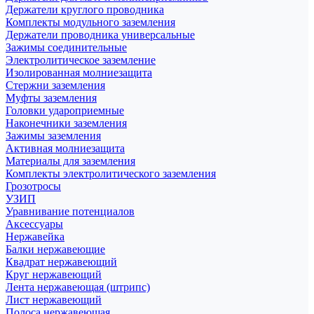
Держатели круглого проводника
Комплекты модульного заземления
Держатели проводника универсальные
Зажимы соединительные
Электролитическое заземление
Изолированная молниезащита
Стержни заземления
Муфты заземления
Головки удароприемные
Наконечники заземления
Зажимы заземления
Активная молниезащита
Материалы для заземления
Комплекты электролитического заземления
Грозотросы
УЗИП
Уравнивание потенциалов
Аксессуары
Нержавейка
Балки нержавеющие
Квадрат нержавеющий
Круг нержавеющий
Лента нержавеющая (штрипс)
Лист нержавеющий
Полоса нержавеющая