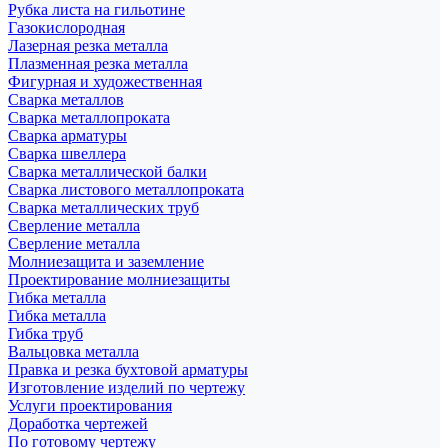
Рубка листа на гильотине
Газокислородная
Лазерная резка металла
Плазменная резка металла
Фигурная и художественная
Сварка металлов
Сварка металлопроката
Сварка арматуры
Сварка швеллера
Сварка металлической балки
Сварка листового металлопроката
Сварка металлических труб
Сверление металла
Сверление металла
Молниезащита и заземление
Проектирование молниезащиты
Гибка металла
Гибка металла
Гибка труб
Вальцовка металла
Правка и резка бухтовой арматуры
Изготовление изделий по чертежу
Услуги проектирования
Доработка чертежей
По готовому чертежу