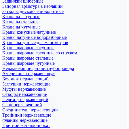
Задвижки шиберные
Запорная арматура в изоляции
Затворы дисковые поворотные
Клапаны латунные
Клапаны стальные
Клапаны чугунные
Краны конусные латунные
Краны латунные водоразборные
Краны латунные для манометров
Краны шаровые латунные
Краны шаровые латунные со спуском
Краны шаровые стальные
Краны шаровые чугунные
Нержавеющие детали трубопровода
Американка нержавеющая
Бочонок нержавеющий
Заглушки нержавеющие
Муфты нержавеющие
Отводы нержавеющие
Переход нержавеющий
Сгон нержавеющий
Соединитель нержавеющий
Тройники нержавеющие
Фланцы нержавеющие
Цветной металлопрокат