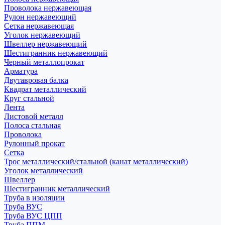
Проволока нержавеющая
Рулон нержавеющий
Сетка нержавеющая
Уголок нержавеющий
Швеллер нержавеющий
Шестигранник нержавеющий
Черный металлопрокат
Арматура
Двутавровая балка
Квадрат металлический
Круг стальной
Лента
Листовой металл
Полоса стальная
Проволока
Рулонный прокат
Сетка
Трос металлический/стальной (канат металлический)
Уголок металлический
Швеллер
Шестигранник металлический
Труба в изоляции
Труба ВУС
Труба ВУС ЦПП
Труба ППМ