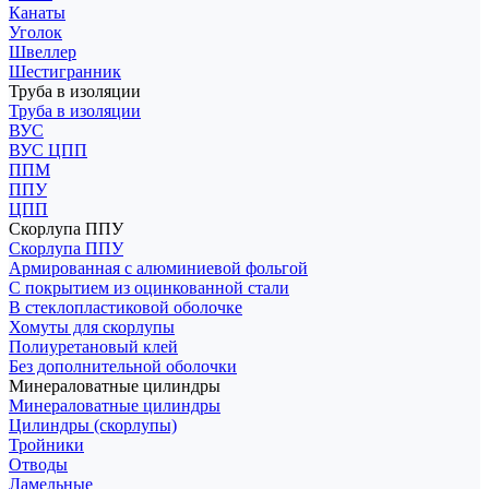
Канаты
Уголок
Швеллер
Шестигранник
Труба в изоляции
Труба в изоляции
ВУС
ВУС ЦПП
ППМ
ППУ
ЦПП
Скорлупа ППУ
Скорлупа ППУ
Армированная с алюминиевой фольгой
С покрытием из оцинкованной стали
В стеклопластиковой оболочке
Хомуты для скорлупы
Полиуретановый клей
Без дополнительной оболочки
Минераловатные цилиндры
Минераловатные цилиндры
Цилиндры (скорлупы)
Тройники
Отводы
Ламельные