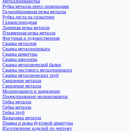
Металлообработка
Рубка металла пресс-ножницами
Гидрообразивная резка металла
Рубка листа на гильотине
Газокислородная
Лазерная резка металла
Плазменная резка металла
Фигурная и художественная
Сварка металлов
Сварка металлопроката
Сварка арматуры
Сварка швеллера
Сварка металлической балки
Сварка листового металлопроката
Сварка металлических труб
Сверление металла
Сверление металла
Молниезащита и заземление
Проектирование молниезащиты
Гибка металла
Гибка металла
Гибка труб
Вальцовка металла
Правка и резка бухтовой арматуры
Изготовление изделий по чертежу