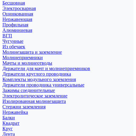
Бесшовная
Электросварная
Оцинкованная
Нержавеющая
Профильная
Алюминиевая
ВГП
Чугунные
Из обечаек
Молниезащита и заземление
Молниеприемники
Мачты и молниеотводы
Держатели для мачт и молниеприемников
Держатели круглого проводника
Комплекты модульного заземления
Держатели проводника универсальные
Зажимы соединительные
Электролитическое заземление
Изолированная молниезащита
Стержни заземления
Нержавейка
Балки
Квадрат
Круг
Лента