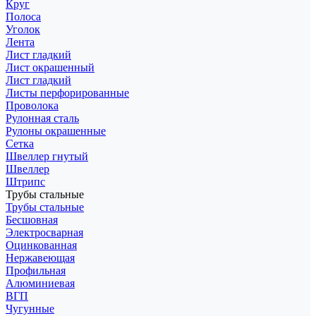
Круг
Полоса
Уголок
Лента
Лист гладкий
Лист окрашенный
Лист гладкий
Листы перфорированные
Проволока
Рулонная сталь
Рулоны окрашенные
Сетка
Швеллер гнутый
Швеллер
Штрипс
Трубы стальные
Трубы стальные
Бесшовная
Электросварная
Оцинкованная
Нержавеющая
Профильная
Алюминиевая
ВГП
Чугунные