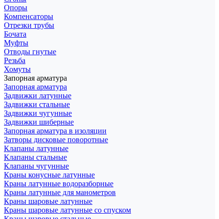
Опоры
Компенсаторы
Отрезки трубы
Бочата
Муфты
Отводы гнутые
Резьба
Хомуты
Запорная арматура
Запорная арматура
Задвижки латунные
Задвижки стальные
Задвижки чугунные
Задвижки шиберные
Запорная арматура в изоляции
Затворы дисковые поворотные
Клапаны латунные
Клапаны стальные
Клапаны чугунные
Краны конусные латунные
Краны латунные водоразборные
Краны латунные для манометров
Краны шаровые латунные
Краны шаровые латунные со спуском
Краны шаровые стальные