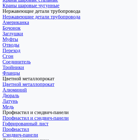
Краны шаровые чугунные
Нержавеющие детали трубопровода
Нержавеющие детали трубопровода
Американка
Бочонок
Заглушки
Муфты
Отводы
Переход
Сгон
Соединитель
Тройники
Фланцы
Цветной металлопрокат
Цветной металлопрокат
Алюминий
Дюраль
Латунь
Медь
Профнастил и сэндвич-панели
Профнастил и сэндвич-панели
Гофрированный лист
Профнастил
Сэндвич-панели