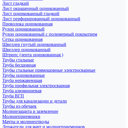
Лист гладкий
Лист окрашенный оцинкованный
Лист оцинкованный гладкий
Лист перфорированный оцинкованный
Проволока оцинкованная
Рулон оцинкованный
Рулон оцинкованный с полимерный покрытием
Сетка оцинкованная
Швеллер гнутый оцинкованный
Швеллер оцинкованный
Штрипс (лента оцинкованная )
Трубы стальные
Труба бесшовная
Трубы стальные прямошовные электросварные
Трубы оцинкованные
Труба нержавеющая
Труба профильная электросварная
Труба алюминиевая
Труба ВГП
Трубы для канализации и детали
Трубы из обечаек
Молниезащита и заземление
Молниеприемники
Мачты и молниеотводы
Держатели для мачт и молниеприемников