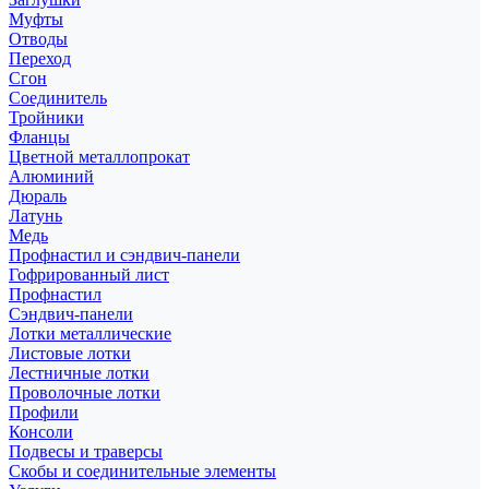
Муфты
Отводы
Переход
Сгон
Соединитель
Тройники
Фланцы
Цветной металлопрокат
Алюминий
Дюраль
Латунь
Медь
Профнастил и сэндвич-панели
Гофрированный лист
Профнастил
Сэндвич-панели
Лотки металлические
Листовые лотки
Лестничные лотки
Проволочные лотки
Профили
Консоли
Подвесы и траверсы
Скобы и соединительные элементы