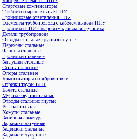
Концевые элементы ППУ
Стартовые компенсаторы
Тройники параллельные ППУ
Тройниковые ответвления ППУ
Элементы трубопровода с кабелем вывода ППУ
Тройники ППУ с шаровым краном воздушника
Детали трубопровода
Отводы стальные крутоизогнутые
Переходы стальные
Фланцы стальные
Тройники стальные
Заглушки стальные
Сгоны стальные
Опоры стальные
Компенсаторы и вибровставки
Отрезки трубы ВГП
Бочата стальные
Муфты соединительные
Отводы стальные гнутые
Резьба стальная
Хомуты стальные
Запорная арматура
Задвижки латунные
Задвижки стальные
Задвижки чугунные