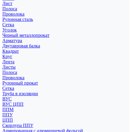
Лист
Полоса
Проволока
Рулонная сталь
Сетка
Уголок
Черный металлопрокат
Арматура
Двутавровая балка
Квадрат
Круг
Лента
Листы
Полоса
Проволока
Рулонный прокат
Сетка
Труба в изоляции
ВУС
ВУС ЦПП
ППМ
ППУ
ЦПП
Скорлупа ППУ
Армированная с алюминиевой фольгой