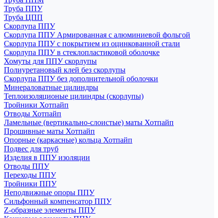
Труба ППУ
Труба ЦПП
Скорлупа ППУ
Скорлупа ППУ Армированная с алюминиевой фольгой
Скорлупа ППУ с покрытием из оцинкованной стали
Скорлупа ППУ в стеклопластиковой оболочке
Хомуты для ППУ скорлупы
Полиуретановый клей без скорлупы
Скорлупа ППУ без дополнительной оболочки
Минераловатные цилиндры
Теплоизоляционые цилиндры (скорлупы)
Тройники Хотпайп
Отводы Хотпайп
Ламельные (вертикально-слоистые) маты Хотпайп
Прошивные маты Хотпайп
Опорные (каркасные) кольца Хотпайп
Подвес для труб
Изделия в ППУ изоляции
Отводы ППУ
Переходы ППУ
Тройники ППУ
Неподвижные опоры ППУ
Cильфонный компенсатор ППУ
Z-образные элементы ППУ