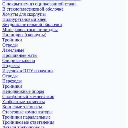
С покрытием из оцинкованной стали
В стеклопластиковой оболочке
Хомуты для скорлупы
Полиуретановый клей
Без дополнительной оболочки
Минераловатные цилиндры
Цилиндры (скорлупы)
Тройники
Отводы
Ламельные
Прошивные маты
Опорные кольца
Подвесы
Изделия в ППУ изоляции
Отводы
Переходы
Тройники
Неподвижные опоры
Cильфонный компенсатор
Z-образные элементы
Концевые элементы
Стартовые компенсаторы
Тройники параллельные
Тройниковые ответвления
Детали трубопровода