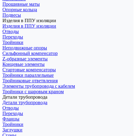
Прошивные маты
Опорные кольца
Подвесы
Изделия в ППУ изоляции
Изделия в ППУ изоляции
Отводы
Переходы
Тройники
Неподвижные опоры
Cильфонный компенсатор
Z-образные элементы
Концевые элементы
Стартовые компенсаторы
Тройники параллельные
Тройниковые ответвления
Элементы трубопровода с кабелем
Тройники с шаровым краном
Детали трубопровода
Детали трубопровода
Отводы
Переходы
Фланцы
Тройники
Заглушки
Сгоны