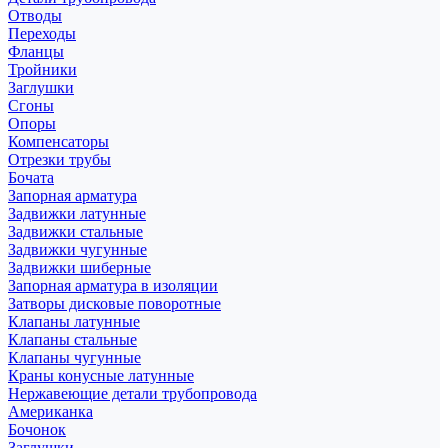
Отводы
Переходы
Фланцы
Тройники
Заглушки
Сгоны
Опоры
Компенсаторы
Отрезки трубы
Бочата
Запорная арматура
Задвижки латунные
Задвижки стальные
Задвижки чугунные
Задвижки шиберные
Запорная арматура в изоляции
Затворы дисковые поворотные
Клапаны латунные
Клапаны стальные
Клапаны чугунные
Краны конусные латунные
Нержавеющие детали трубопровода
Американка
Бочонок
Заглушки