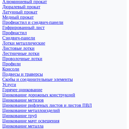
Алюминиевый прокат
Дюралевый прокат
Латунный прокат
Медный прокат
Профнастил и сэндвич-панели
Гофрированный лист
Профнастил
Сэндвич-панели
Лотки металлические
Листовые лотки
Лестничные лотки
Проволочные лотки
Профили
Консоли
Подвесы и траверсы
Скобы и соединительные элементы
Услуги
Горячее цинкование
Цинкование дорожных конструкций
Цинкование метизов
Цинкование рифленых листов и листов ПВЛ
Цинкование металлоизделий
Цинкование труб
Цинкование мачт освещения
Цинкование металла