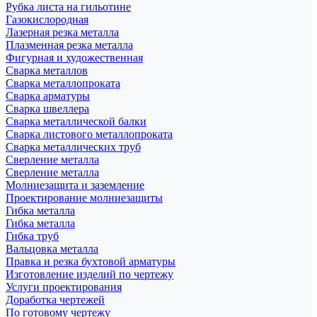
Рубка листа на гильотине
Газокислородная
Лазерная резка металла
Плазменная резка металла
Фигурная и художественная
Сварка металлов
Сварка металлопроката
Сварка арматуры
Сварка швеллера
Сварка металлической балки
Сварка листового металлопроката
Сварка металлических труб
Сверление металла
Сверление металла
Молниезащита и заземление
Проектирование молниезащиты
Гибка металла
Гибка металла
Гибка труб
Вальцовка металла
Правка и резка бухтовой арматуры
Изготовление изделий по чертежу
Услуги проектирования
Доработка чертежей
По готовому чертежу