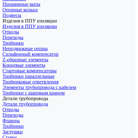
Прошивные маты
Опорные кольца
Подвесы
Изделия в ППУ изоляции
Изделия в ППУ изоляции
Отводы
Переходы
Тройники
Неподвижные опоры
Cильфонный компенсатор
Z-образные элементы
Концевые элементы
Стартовые компенсаторы
Тройники параллельные
Тройниковые ответвления
Элементы трубопровода с кабелем
Тройники с шаровым краном
Детали трубопровода
Детали трубопровода
Отводы
Переходы
Фланцы
Тройники
Заглушки
Сгоны