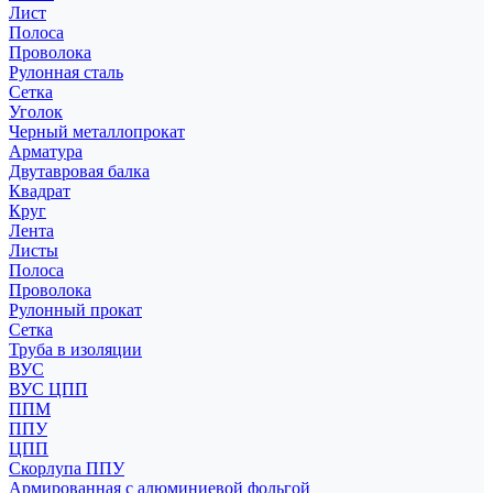
Лист
Полоса
Проволока
Рулонная сталь
Сетка
Уголок
Черный металлопрокат
Арматура
Двутавровая балка
Квадрат
Круг
Лента
Листы
Полоса
Проволока
Рулонный прокат
Сетка
Труба в изоляции
ВУС
ВУС ЦПП
ППМ
ППУ
ЦПП
Скорлупа ППУ
Армированная с алюминиевой фольгой