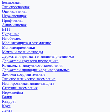
Бесшовная
Электросварная
Оцинкованная
Нержавеющая
Профильная
Алюминиевая
ВГП
Чугунные
Из обечаек
Молниезащита и заземление
Молниеприемники
Мачты и молниеотводы
Держатели для мачт и молниеприемников
Держатели круглого проводника
Комплекты модульного заземления
Держатели проводника универсальные
Зажимы соединительные
Электролитическое заземление
Изолированная молниезащита
Стержни заземления
Нержавейка
Балки
Квадрат
Круг
Лента