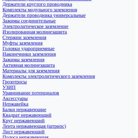
Держатели круглого проводника
Комплекты модульного заземления
Держатели проводника универсальные
Зажимы соединительные
Электролитическое заземление
Изолированная молниезащита
Стержни заземления
Муфты заземления
Головки удароприемные
Наконечники заземления
Зажимы заземления
Активная молниезащита
Материалы для заземления
Комплекты электролитического заземления
Грозотросы
УЗИП
Уравнивание потенциалов
Аксессуары
Нержавейка
Балки нержавеющие
Квадрат нержавеющий
Круг нержавеющий
Лента нержавеющая (штрипс)
Лист нержавеющий
Полоса нержавеющая