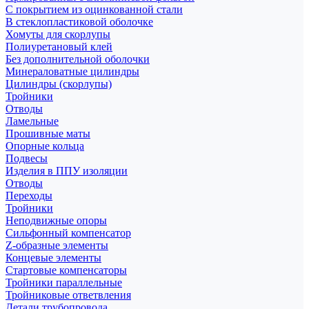
С покрытием из оцинкованной стали
В стеклопластиковой оболочке
Хомуты для скорлупы
Полиуретановый клей
Без дополнительной оболочки
Минераловатные цилиндры
Цилиндры (скорлупы)
Тройники
Отводы
Ламельные
Прошивные маты
Опорные кольца
Подвесы
Изделия в ППУ изоляции
Отводы
Переходы
Тройники
Неподвижные опоры
Cильфонный компенсатор
Z-образные элементы
Концевые элементы
Стартовые компенсаторы
Тройники параллельные
Тройниковые ответвления
Детали трубопровода