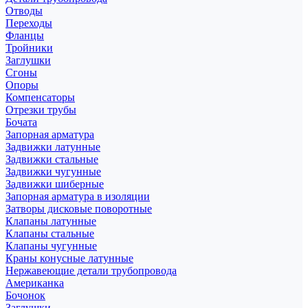
Отводы
Переходы
Фланцы
Тройники
Заглушки
Сгоны
Опоры
Компенсаторы
Отрезки трубы
Бочата
Запорная арматура
Задвижки латунные
Задвижки стальные
Задвижки чугунные
Задвижки шиберные
Запорная арматура в изоляции
Затворы дисковые поворотные
Клапаны латунные
Клапаны стальные
Клапаны чугунные
Краны конусные латунные
Нержавеющие детали трубопровода
Американка
Бочонок
Заглушки