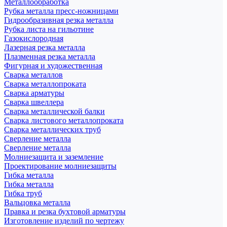
Металлообработка
Рубка металла пресс-ножницами
Гидрообразивная резка металла
Рубка листа на гильотине
Газокислородная
Лазерная резка металла
Плазменная резка металла
Фигурная и художественная
Сварка металлов
Сварка металлопроката
Сварка арматуры
Сварка швеллера
Сварка металлической балки
Сварка листового металлопроката
Сварка металлических труб
Сверление металла
Сверление металла
Молниезащита и заземление
Проектирование молниезащиты
Гибка металла
Гибка металла
Гибка труб
Вальцовка металла
Правка и резка бухтовой арматуры
Изготовление изделий по чертежу