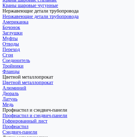
Краны шаровые чугунные
Нержавеющие детали трубопровода
Нержавеющие детали трубопровода
Американка
Бочонок
Заглушки
Муфты
Отводы
Переход
Сгон
Соединитель
Тройники
Фланцы
Цветной металлопрокат
Цветной металлопрокат
Алюминий
Дюраль
Латунь
Медь
Профнастил и сэндвич-панели
Профнастил и сэндвич-панели
Гофрированный лист
Профнастил
Сэндвич-панели