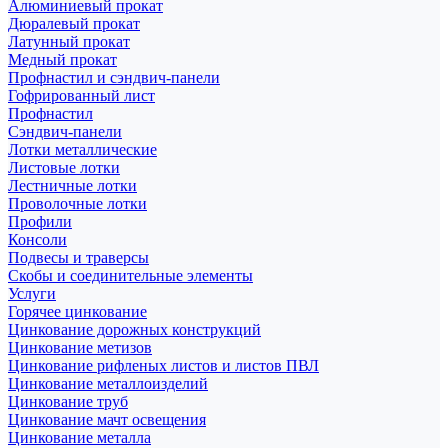
Алюминиевый прокат
Дюралевый прокат
Латунный прокат
Медный прокат
Профнастил и сэндвич-панели
Гофрированный лист
Профнастил
Сэндвич-панели
Лотки металлические
Листовые лотки
Лестничные лотки
Проволочные лотки
Профили
Консоли
Подвесы и траверсы
Скобы и соединительные элементы
Услуги
Горячее цинкование
Цинкование дорожных конструкций
Цинкование метизов
Цинкование рифленых листов и листов ПВЛ
Цинкование металлоизделий
Цинкование труб
Цинкование мачт освещения
Цинкование металла