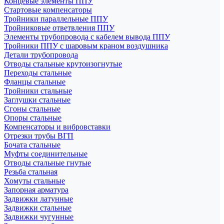
Концевые элементы ППУ
Стартовые компенсаторы
Тройники параллельные ППУ
Тройниковые ответвления ППУ
Элементы трубопровода с кабелем вывода ППУ
Тройники ППУ с шаровым краном воздушника
Детали трубопровода
Отводы стальные крутоизогнутые
Переходы стальные
Фланцы стальные
Тройники стальные
Заглушки стальные
Сгоны стальные
Опоры стальные
Компенсаторы и вибровставки
Отрезки трубы ВГП
Бочата стальные
Муфты соединительные
Отводы стальные гнутые
Резьба стальная
Хомуты стальные
Запорная арматура
Задвижки латунные
Задвижки стальные
Задвижки чугунные