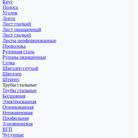
Круг
Полоса
Уголок
Лента
Лист гладкий
Лист окрашенный
Лист гладкий
Листы перфорированные
Проволока
Рулонная сталь
Рулоны окрашенные
Сетка
Швеллер гнутый
Швеллер
Штрипс
Трубы стальные
Трубы стальные
Бесшовная
Электросварная
Оцинкованная
Нержавеющая
Профильная
Алюминиевая
ВГП
Чугунные