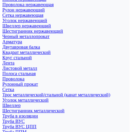
Проволока нержавеющая
Рулон нержавеющий
Сетка нержавеющая
Уголок нержавеющий
Швеллер нержавеющий
Шестигранник нержавеющий
Черный металлопрокат
Арматура
Двутавровая балка
Квадрат металлический
Круг стальной
Лента
Листовой металл
Полоса стальная
Проволока
Рулонный прокат
Сетка
Трос металлический/стальной (канат металлический)
Уголок металлический
Швеллер
Шестигранник металлический
Труба в изоляции
Труба ВУС
Труба ВУС ЦПП
Труба ППМ