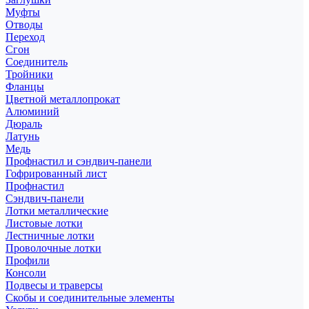
Муфты
Отводы
Переход
Сгон
Соединитель
Тройники
Фланцы
Цветной металлопрокат
Алюминий
Дюраль
Латунь
Медь
Профнастил и сэндвич-панели
Гофрированный лист
Профнастил
Сэндвич-панели
Лотки металлические
Листовые лотки
Лестничные лотки
Проволочные лотки
Профили
Консоли
Подвесы и траверсы
Скобы и соединительные элементы