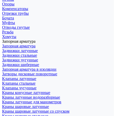
Опоры
Компенсаторы
Отрезки трубы
Бочата
Муфты
Отводы гнутые
Резьба
Хомуты
Запорная арматура
Запорная арматура
Задвижки латунные
Задвижки стальные
Задвижки чугунные
Задвижки шиберные
Запорная арматура в изоляции
Затворы дисковые поворотные
Клапаны латунные
Клапаны стальные
Клапаны чугунные
Краны конусные латунные
Краны латунные водоразборные
Краны латунные для манометров
Краны шаровые латунные
Краны шаровые латунные со спуском
Краны шаровые стальные