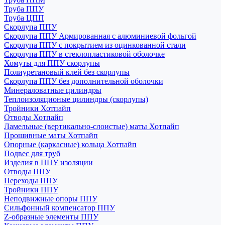
Труба ППУ
Труба ЦПП
Скорлупа ППУ
Скорлупа ППУ Армированная с алюминиевой фольгой
Скорлупа ППУ с покрытием из оцинкованной стали
Скорлупа ППУ в стеклопластиковой оболочке
Хомуты для ППУ скорлупы
Полиуретановый клей без скорлупы
Скорлупа ППУ без дополнительной оболочки
Минераловатные цилиндры
Теплоизоляционые цилиндры (скорлупы)
Тройники Хотпайп
Отводы Хотпайп
Ламельные (вертикально-слоистые) маты Хотпайп
Прошивные маты Хотпайп
Опорные (каркасные) кольца Хотпайп
Подвес для труб
Изделия в ППУ изоляции
Отводы ППУ
Переходы ППУ
Тройники ППУ
Неподвижные опоры ППУ
Cильфонный компенсатор ППУ
Z-образные элементы ППУ