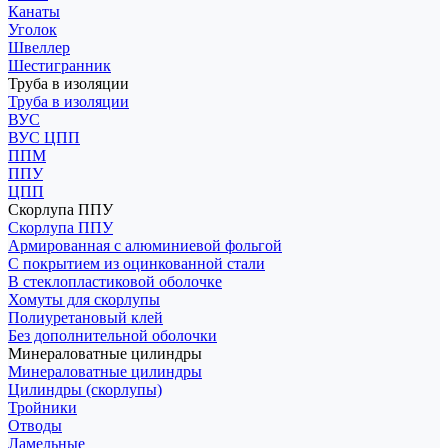
Канаты
Уголок
Швеллер
Шестигранник
Труба в изоляции
Труба в изоляции
ВУС
ВУС ЦПП
ППМ
ППУ
ЦПП
Скорлупа ППУ
Скорлупа ППУ
Армированная с алюминиевой фольгой
С покрытием из оцинкованной стали
В стеклопластиковой оболочке
Хомуты для скорлупы
Полиуретановый клей
Без дополнительной оболочки
Минераловатные цилиндры
Минераловатные цилиндры
Цилиндры (скорлупы)
Тройники
Отводы
Ламельные