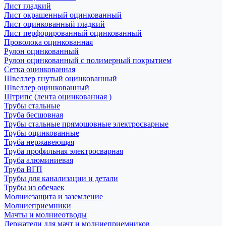
Лист гладкий
Лист окрашенный оцинкованный
Лист оцинкованный гладкий
Лист перфорированный оцинкованный
Проволока оцинкованная
Рулон оцинкованный
Рулон оцинкованный с полимерный покрытием
Сетка оцинкованная
Швеллер гнутый оцинкованный
Швеллер оцинкованный
Штрипс (лента оцинкованная )
Трубы стальные
Труба бесшовная
Трубы стальные прямошовные электросварные
Трубы оцинкованные
Труба нержавеющая
Труба профильная электросварная
Труба алюминиевая
Труба ВГП
Трубы для канализации и детали
Трубы из обечаек
Молниезащита и заземление
Молниеприемники
Мачты и молниеотводы
Держатели для мачт и молниеприемников