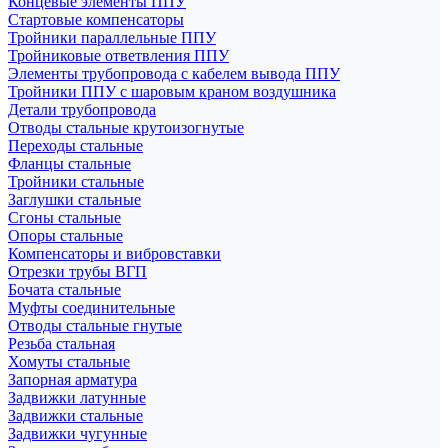
Концевые элементы ППУ
Стартовые компенсаторы
Тройники параллельные ППУ
Тройниковые ответвления ППУ
Элементы трубопровода с кабелем вывода ППУ
Тройники ППУ с шаровым краном воздушника
Детали трубопровода
Отводы стальные крутоизогнутые
Переходы стальные
Фланцы стальные
Тройники стальные
Заглушки стальные
Сгоны стальные
Опоры стальные
Компенсаторы и вибровставки
Отрезки трубы ВГП
Бочата стальные
Муфты соединительные
Отводы стальные гнутые
Резьба стальная
Хомуты стальные
Запорная арматура
Задвижки латунные
Задвижки стальные
Задвижки чугунные