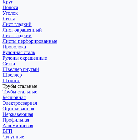
Круг
Полоса
Уголок
Лента
Лист гладкий
Лист окрашенный
Лист гладкий
Листы перфорированные
Проволока
Рулонная сталь
Рулоны окрашенные
Сетка
Швеллер гнутый
Швеллер
Штрипс
Трубы стальные
Трубы стальные
Бесшовная
Электросварная
Оцинкованная
Нержавеющая
Профильная
Алюминиевая
ВГП
Чугунные