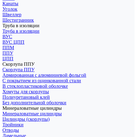
Канаты
Уголок
Швеллер
Шестигранник
Труба в изоляции
Труба в изоляции
ВУС
ВУС ЦПП
ППМ
ППУ
ЦПП
Скорлупа ППУ
Скорлупа ППУ
Армированная с алюминиевой фольгой
С покрытием из оцинкованной стали
В стеклопластиковой оболочке
Хомуты для скорлупы
Полиуретановый клей
Без дополнительной оболочки
Минераловатные цилиндры
Минераловатные цилиндры
Цилиндры (скорлупы)
Тройники
Отводы
Ламельные