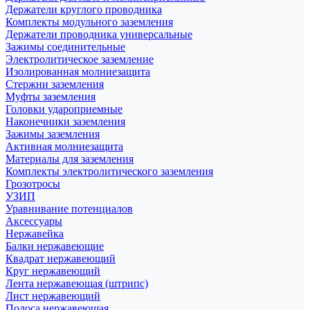
Держатели круглого проводника
Комплекты модульного заземления
Держатели проводника универсальные
Зажимы соединительные
Электролитическое заземление
Изолированная молниезащита
Стержни заземления
Муфты заземления
Головки удароприемные
Наконечники заземления
Зажимы заземления
Активная молниезащита
Материалы для заземления
Комплекты электролитического заземления
Грозотросы
УЗИП
Уравнивание потенциалов
Аксессуары
Нержавейка
Балки нержавеющие
Квадрат нержавеющий
Круг нержавеющий
Лента нержавеющая (штрипс)
Лист нержавеющий
Полоса нержавеющая