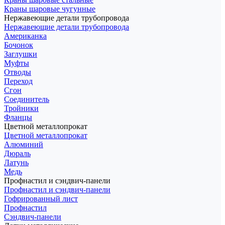
Краны шаровые чугунные
Нержавеющие детали трубопровода
Нержавеющие детали трубопровода
Американка
Бочонок
Заглушки
Муфты
Отводы
Переход
Сгон
Соединитель
Тройники
Фланцы
Цветной металлопрокат
Цветной металлопрокат
Алюминий
Дюраль
Латунь
Медь
Профнастил и сэндвич-панели
Профнастил и сэндвич-панели
Гофрированный лист
Профнастил
Сэндвич-панели