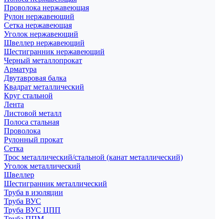
Проволока нержавеющая
Рулон нержавеющий
Сетка нержавеющая
Уголок нержавеющий
Швеллер нержавеющий
Шестигранник нержавеющий
Черный металлопрокат
Арматура
Двутавровая балка
Квадрат металлический
Круг стальной
Лента
Листовой металл
Полоса стальная
Проволока
Рулонный прокат
Сетка
Трос металлический/стальной (канат металлический)
Уголок металлический
Швеллер
Шестигранник металлический
Труба в изоляции
Труба ВУС
Труба ВУС ЦПП
Труба ППМ