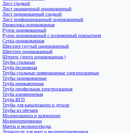
Лист гладкий
Лист окрашенный оцинкованный
Лист оцинкованный гладкий
Лист перфорированный оцинкованный
Проволока оцинкованная
Рулон оцинкованный
Рулон оцинкованный с полимерный покрытием
Сетка оцинкованная
Швеллер гнутый оцинкованный
Швеллер оцинкованный
Штрипс (лента оцинкованная )
Трубы стальные
Труба бесшовная
Трубы стальные прямошовные электросварные
Трубы оцинкованные
Труба нержавеющая
Труба профильная электросварная
Труба алюминиевая
Труба ВГП
Трубы для канализации и детали
Трубы из обечаек
Молниезащита и заземление
Молниеприемники
Мачты и молниеотводы
Держатели для мачт и молниеприемников