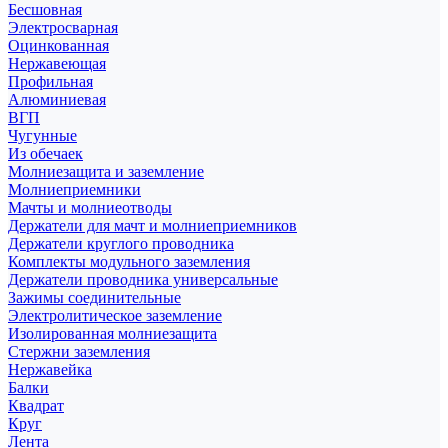
Бесшовная
Электросварная
Оцинкованная
Нержавеющая
Профильная
Алюминиевая
ВГП
Чугунные
Из обечаек
Молниезащита и заземление
Молниеприемники
Мачты и молниеотводы
Держатели для мачт и молниеприемников
Держатели круглого проводника
Комплекты модульного заземления
Держатели проводника универсальные
Зажимы соединительные
Электролитическое заземление
Изолированная молниезащита
Стержни заземления
Нержавейка
Балки
Квадрат
Круг
Лента