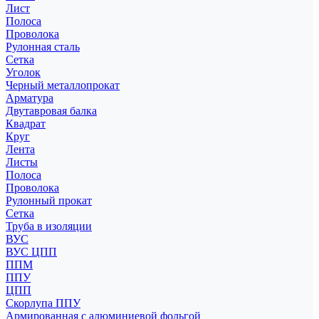
Лист
Полоса
Проволока
Рулонная сталь
Сетка
Уголок
Черный металлопрокат
Арматура
Двутавровая балка
Квадрат
Круг
Лента
Листы
Полоса
Проволока
Рулонный прокат
Сетка
Труба в изоляции
ВУС
ВУС ЦПП
ППМ
ППУ
ЦПП
Скорлупа ППУ
Армированная с алюминиевой фольгой