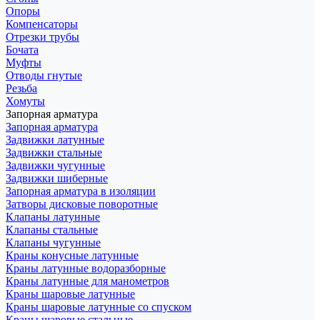
Опоры
Компенсаторы
Отрезки трубы
Бочата
Муфты
Отводы гнутые
Резьба
Хомуты
Запорная арматура
Запорная арматура
Задвижки латунные
Задвижки стальные
Задвижки чугунные
Задвижки шиберные
Запорная арматура в изоляции
Затворы дисковые поворотные
Клапаны латунные
Клапаны стальные
Клапаны чугунные
Краны конусные латунные
Краны латунные водоразборные
Краны латунные для манометров
Краны шаровые латунные
Краны шаровые латунные со спуском
Краны шаровые стальные