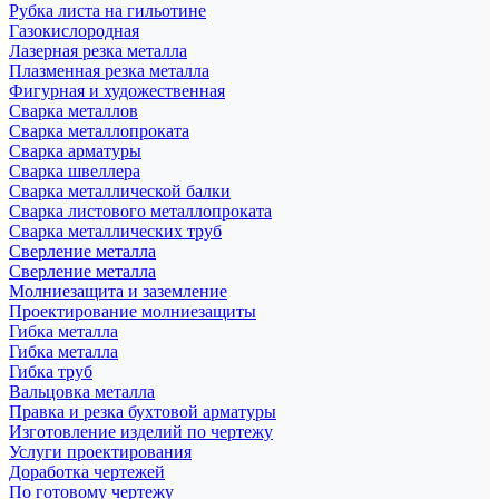
Рубка листа на гильотине
Газокислородная
Лазерная резка металла
Плазменная резка металла
Фигурная и художественная
Сварка металлов
Сварка металлопроката
Сварка арматуры
Сварка швеллера
Сварка металлической балки
Сварка листового металлопроката
Сварка металлических труб
Сверление металла
Сверление металла
Молниезащита и заземление
Проектирование молниезащиты
Гибка металла
Гибка металла
Гибка труб
Вальцовка металла
Правка и резка бухтовой арматуры
Изготовление изделий по чертежу
Услуги проектирования
Доработка чертежей
По готовому чертежу