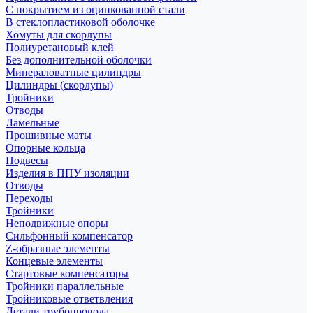
С покрытием из оцинкованной стали
В стеклопластиковой оболочке
Хомуты для скорлупы
Полиуретановый клей
Без дополнительной оболочки
Минераловатные цилиндры
Цилиндры (скорлупы)
Тройники
Отводы
Ламельные
Прошивные маты
Опорные кольца
Подвесы
Изделия в ППУ изоляции
Отводы
Переходы
Тройники
Неподвижные опоры
Cильфонный компенсатор
Z-образные элементы
Концевые элементы
Стартовые компенсаторы
Тройники параллельные
Тройниковые ответвления
Детали трубопровода