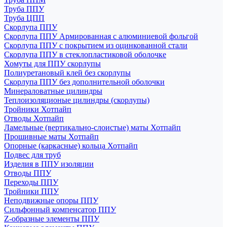
Труба ППУ
Труба ЦПП
Скорлупа ППУ
Скорлупа ППУ Армированная с алюминиевой фольгой
Скорлупа ППУ с покрытием из оцинкованной стали
Скорлупа ППУ в стеклопластиковой оболочке
Хомуты для ППУ скорлупы
Полиуретановый клей без скорлупы
Скорлупа ППУ без дополнительной оболочки
Минераловатные цилиндры
Теплоизоляционые цилиндры (скорлупы)
Тройники Хотпайп
Отводы Хотпайп
Ламельные (вертикально-слоистые) маты Хотпайп
Прошивные маты Хотпайп
Опорные (каркасные) кольца Хотпайп
Подвес для труб
Изделия в ППУ изоляции
Отводы ППУ
Переходы ППУ
Тройники ППУ
Неподвижные опоры ППУ
Cильфонный компенсатор ППУ
Z-образные элементы ППУ