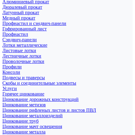
Алюминиевый прокат
Дюралевый прокат
Латунный прокат
Медный прокат
Профнастил и сэндвич-панели
Гофрированный лист
Профнастил
Сэндвич-панели
Лотки металлические
Листовые лотки
Лестничные лотки
Проволочные лотки
Профили
Консоли
Подвесы и траверсы
Скобы и соединительные элементы
Услуги
Горячее цинкование
Цинкование дорожных конструкций
Цинкование метизов
Цинкование рифленых листов и листов ПВЛ
Цинкование металлоизделий
Цинкование труб
Цинкование мачт освещения
Цинкование металла