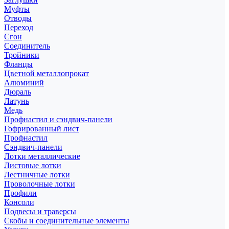
Муфты
Отводы
Переход
Сгон
Соединитель
Тройники
Фланцы
Цветной металлопрокат
Алюминий
Дюраль
Латунь
Медь
Профнастил и сэндвич-панели
Гофрированный лист
Профнастил
Сэндвич-панели
Лотки металлические
Листовые лотки
Лестничные лотки
Проволочные лотки
Профили
Консоли
Подвесы и траверсы
Скобы и соединительные элементы