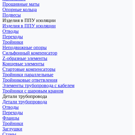
Прошивные маты
Опорные кольца
Подвесы
Изделия в ППУ изоляции
Изделия в ППУ изоляции
Отводы
Переходы
Тройники
Неподвижные опоры
Cильфонный компенсатор
Z-образные элементы
Концевые элементы
Стартовые компенсаторы
Тройники параллельные
Тройниковые ответвления
Элементы трубопровода с кабелем
Тройники с шаровым краном
Детали трубопровода
Детали трубопровода
Отводы
Переходы
Фланцы
Тройники
Заглушки
Сгоны