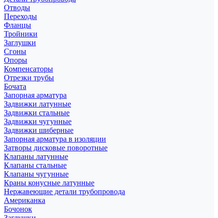
Отводы
Переходы
Фланцы
Тройники
Заглушки
Сгоны
Опоры
Компенсаторы
Отрезки трубы
Бочата
Запорная арматура
Задвижки латунные
Задвижки стальные
Задвижки чугунные
Задвижки шиберные
Запорная арматура в изоляции
Затворы дисковые поворотные
Клапаны латунные
Клапаны стальные
Клапаны чугунные
Краны конусные латунные
Нержавеющие детали трубопровода
Американка
Бочонок
Заглушки