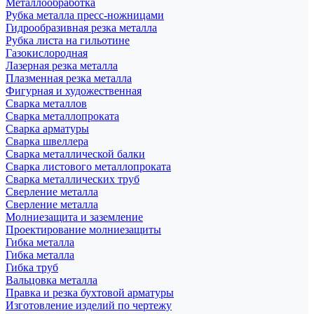
Металлообработка
Рубка металла пресс-ножницами
Гидрообразивная резка металла
Рубка листа на гильотине
Газокислородная
Лазерная резка металла
Плазменная резка металла
Фигурная и художественная
Сварка металлов
Сварка металлопроката
Сварка арматуры
Сварка швеллера
Сварка металлической балки
Сварка листового металлопроката
Сварка металлических труб
Сверление металла
Сверление металла
Молниезащита и заземление
Проектирование молниезащиты
Гибка металла
Гибка металла
Гибка труб
Вальцовка металла
Правка и резка бухтовой арматуры
Изготовление изделий по чертежу