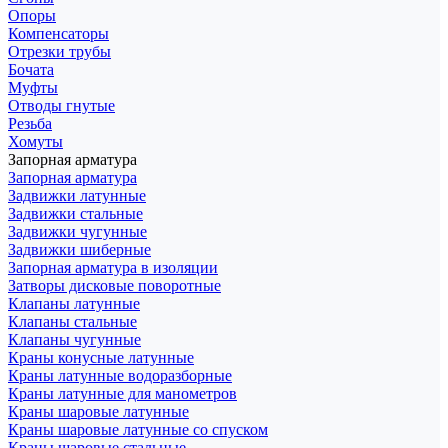
Опоры
Компенсаторы
Отрезки трубы
Бочата
Муфты
Отводы гнутые
Резьба
Хомуты
Запорная арматура
Запорная арматура
Задвижки латунные
Задвижки стальные
Задвижки чугунные
Задвижки шиберные
Запорная арматура в изоляции
Затворы дисковые поворотные
Клапаны латунные
Клапаны стальные
Клапаны чугунные
Краны конусные латунные
Краны латунные водоразборные
Краны латунные для манометров
Краны шаровые латунные
Краны шаровые латунные со спуском
Краны шаровые стальные