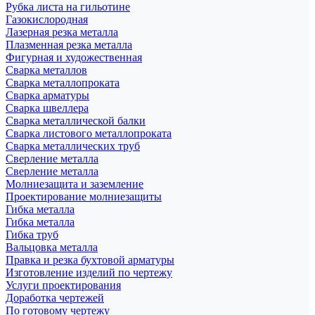
Рубка листа на гильотине
Газокислородная
Лазерная резка металла
Плазменная резка металла
Фигурная и художественная
Сварка металлов
Сварка металлопроката
Сварка арматуры
Сварка швеллера
Сварка металлической балки
Сварка листового металлопроката
Сварка металлических труб
Сверление металла
Сверление металла
Молниезащита и заземление
Проектирование молниезащиты
Гибка металла
Гибка металла
Гибка труб
Вальцовка металла
Правка и резка бухтовой арматуры
Изготовление изделий по чертежу
Услуги проектирования
Доработка чертежей
По готовому чертежу