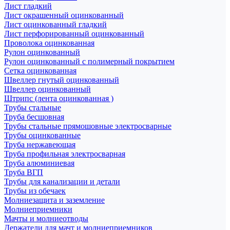
Лист гладкий
Лист окрашенный оцинкованный
Лист оцинкованный гладкий
Лист перфорированный оцинкованный
Проволока оцинкованная
Рулон оцинкованный
Рулон оцинкованный с полимерный покрытием
Сетка оцинкованная
Швеллер гнутый оцинкованный
Швеллер оцинкованный
Штрипс (лента оцинкованная )
Трубы стальные
Труба бесшовная
Трубы стальные прямошовные электросварные
Трубы оцинкованные
Труба нержавеющая
Труба профильная электросварная
Труба алюминиевая
Труба ВГП
Трубы для канализации и детали
Трубы из обечаек
Молниезащита и заземление
Молниеприемники
Мачты и молниеотводы
Держатели для мачт и молниеприемников