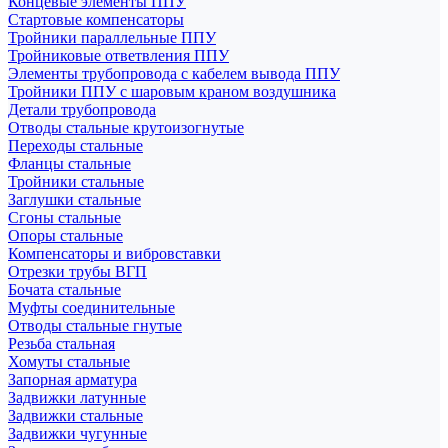
Концевые элементы ППУ
Стартовые компенсаторы
Тройники параллельные ППУ
Тройниковые ответвления ППУ
Элементы трубопровода с кабелем вывода ППУ
Тройники ППУ с шаровым краном воздушника
Детали трубопровода
Отводы стальные крутоизогнутые
Переходы стальные
Фланцы стальные
Тройники стальные
Заглушки стальные
Сгоны стальные
Опоры стальные
Компенсаторы и вибровставки
Отрезки трубы ВГП
Бочата стальные
Муфты соединительные
Отводы стальные гнутые
Резьба стальная
Хомуты стальные
Запорная арматура
Задвижки латунные
Задвижки стальные
Задвижки чугунные