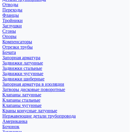
Отводы
Переходы
Фланцы
Тройники
Заглушки
Сгоны
Опоры
Компенсаторы
Отрезки трубы
Бочата
Запорная арматура
Задвижки латунные
Задвижки стальные
Задвижки чугунные
Задвижки шиберные
Запорная арматура в изоляции
Затворы дисковые поворотные
Клапаны латунные
Клапаны стальные
Клапаны чугунные
Краны конусные латунные
Нержавеющие детали трубопровода
Американка
Бочонок
Заглушки