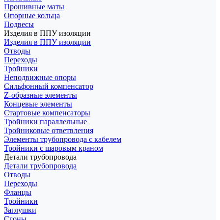
Прошивные маты
Опорные кольца
Подвесы
Изделия в ППУ изоляции
Изделия в ППУ изоляции
Отводы
Переходы
Тройники
Неподвижные опоры
Cильфонный компенсатор
Z-образные элементы
Концевые элементы
Стартовые компенсаторы
Тройники параллельные
Тройниковые ответвления
Элементы трубопровода с кабелем
Тройники с шаровым краном
Детали трубопровода
Детали трубопровода
Отводы
Переходы
Фланцы
Тройники
Заглушки
Сгоны