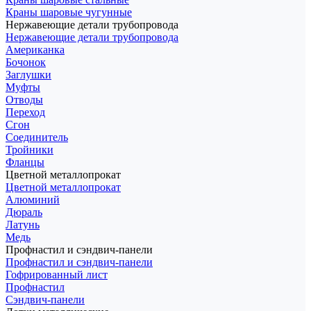
Краны шаровые чугунные
Нержавеющие детали трубопровода
Нержавеющие детали трубопровода
Американка
Бочонок
Заглушки
Муфты
Отводы
Переход
Сгон
Соединитель
Тройники
Фланцы
Цветной металлопрокат
Цветной металлопрокат
Алюминий
Дюраль
Латунь
Медь
Профнастил и сэндвич-панели
Профнастил и сэндвич-панели
Гофрированный лист
Профнастил
Сэндвич-панели