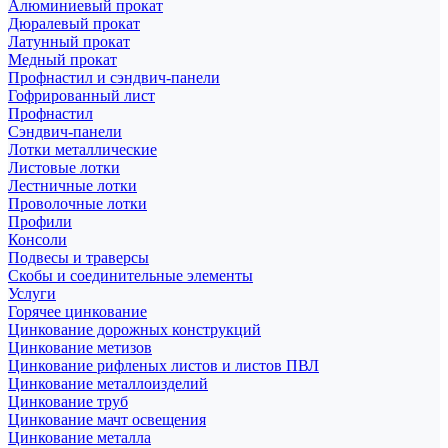
Алюминиевый прокат
Дюралевый прокат
Латунный прокат
Медный прокат
Профнастил и сэндвич-панели
Гофрированный лист
Профнастил
Сэндвич-панели
Лотки металлические
Листовые лотки
Лестничные лотки
Проволочные лотки
Профили
Консоли
Подвесы и траверсы
Скобы и соединительные элементы
Услуги
Горячее цинкование
Цинкование дорожных конструкций
Цинкование метизов
Цинкование рифленых листов и листов ПВЛ
Цинкование металлоизделий
Цинкование труб
Цинкование мачт освещения
Цинкование металла