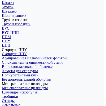
Канаты
Уголок
Швеллер
Шестигранник
Труба в изоляции
Труба в изоляции
ВУС
ВУС ЦПП
ППМ
ППУ
ЦПП
Скорлупа ППУ
Скорлупа ППУ
Армированная с алюминиевой фольгой
С покрытием из оцинкованной стали
В стеклопластиковой оболочке
Хомуты для скорлупы
Полиуретановый клей
Без дополнительной оболочки
Минераловатные цилиндры
Минераловатные цилиндры
Цилиндры (скорлупы)
Тройники
Отводы
Ламельные