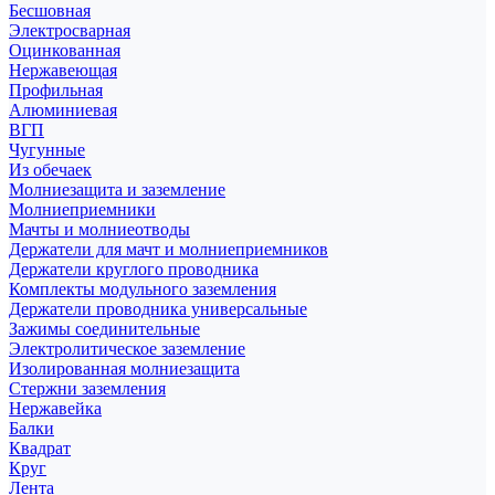
Бесшовная
Электросварная
Оцинкованная
Нержавеющая
Профильная
Алюминиевая
ВГП
Чугунные
Из обечаек
Молниезащита и заземление
Молниеприемники
Мачты и молниеотводы
Держатели для мачт и молниеприемников
Держатели круглого проводника
Комплекты модульного заземления
Держатели проводника универсальные
Зажимы соединительные
Электролитическое заземление
Изолированная молниезащита
Стержни заземления
Нержавейка
Балки
Квадрат
Круг
Лента