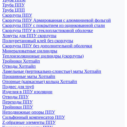
Труба ППУ
Труба ЦПП
Скорлупа ППУ
Скорлупа ППУ Армированная с алюминиевой фольгой
Скорлупа ППУ с покрытием из оцинкованной стали
Скорлупа ППУ в стеклопластиковой оболочке
Хомуты для ППУ скорлупы
Полиуретановый клей без скорлупы
Скорлупа ППУ без дополнительной оболочки
Минераловатные цилиндры
Теплоизоляционые цилиндры (скорлупы)
Тройники Хотпайп
Отводы Хотпайп
Ламельные (вертикально-слоистые) маты Хотпайп
Прошивные маты Хотпайп
Опорные (каркасные) кольца Хотпайп
Подвес для труб
Изделия в ППУ изоляции
Отводы ППУ
Переходы ППУ
Тройники ППУ
Неподвижные опоры ППУ
Cильфонный компенсатор ППУ
Z-образные элементы ППУ