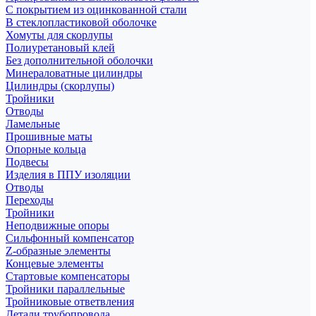
С покрытием из оцинкованной стали
В стеклопластиковой оболочке
Хомуты для скорлупы
Полиуретановый клей
Без дополнительной оболочки
Минераловатные цилиндры
Цилиндры (скорлупы)
Тройники
Отводы
Ламельные
Прошивные маты
Опорные кольца
Подвесы
Изделия в ППУ изоляции
Отводы
Переходы
Тройники
Неподвижные опоры
Cильфонный компенсатор
Z-образные элементы
Концевые элементы
Стартовые компенсаторы
Тройники параллельные
Тройниковые ответвления
Детали трубопровода