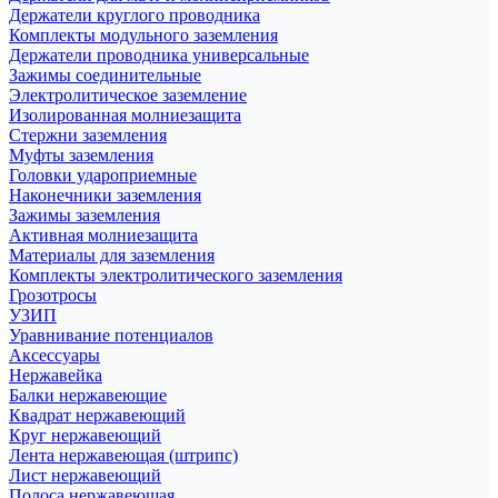
Держатели круглого проводника
Комплекты модульного заземления
Держатели проводника универсальные
Зажимы соединительные
Электролитическое заземление
Изолированная молниезащита
Стержни заземления
Муфты заземления
Головки удароприемные
Наконечники заземления
Зажимы заземления
Активная молниезащита
Материалы для заземления
Комплекты электролитического заземления
Грозотросы
УЗИП
Уравнивание потенциалов
Аксессуары
Нержавейка
Балки нержавеющие
Квадрат нержавеющий
Круг нержавеющий
Лента нержавеющая (штрипс)
Лист нержавеющий
Полоса нержавеющая