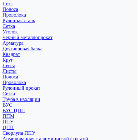
Лист
Полоса
Проволока
Рулонная сталь
Сетка
Уголок
Черный металлопрокат
Арматура
Двутавровая балка
Квадрат
Круг
Лента
Листы
Полоса
Проволока
Рулонный прокат
Сетка
Труба в изоляции
ВУС
ВУС ЦПП
ППМ
ППУ
ЦПП
Скорлупа ППУ
Армированная с алюминиевой фольгой