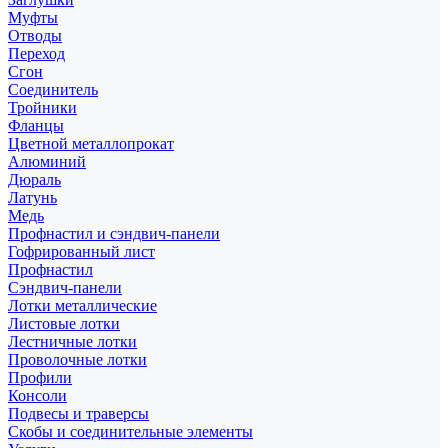
Муфты
Отводы
Переход
Сгон
Соединитель
Тройники
Фланцы
Цветной металлопрокат
Алюминий
Дюраль
Латунь
Медь
Профнастил и сэндвич-панели
Гофрированный лист
Профнастил
Сэндвич-панели
Лотки металлические
Листовые лотки
Лестничные лотки
Проволочные лотки
Профили
Консоли
Подвесы и траверсы
Скобы и соединительные элементы