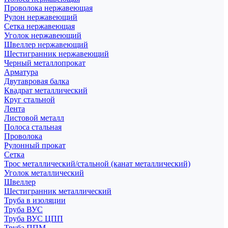
Проволока нержавеющая
Рулон нержавеющий
Сетка нержавеющая
Уголок нержавеющий
Швеллер нержавеющий
Шестигранник нержавеющий
Черный металлопрокат
Арматура
Двутавровая балка
Квадрат металлический
Круг стальной
Лента
Листовой металл
Полоса стальная
Проволока
Рулонный прокат
Сетка
Трос металлический/стальной (канат металлический)
Уголок металлический
Швеллер
Шестигранник металлический
Труба в изоляции
Труба ВУС
Труба ВУС ЦПП
Труба ППМ