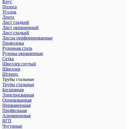
Круг
Полоса
Уголок
Лента
Лист гладкий
Лист окрашенный
Лист гладкий
Листы перфорированные
Проволока
Рулонная сталь
Рулоны окрашенные
Сетка
Швеллер гнутый
Швеллер
Штрипс
Трубы стальные
Трубы стальные
Бесшовная
Электросварная
Оцинкованная
Нержавеющая
Профильная
Алюминиевая
ВГП
Чугунные