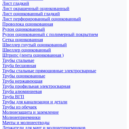
Лист гладкий
Лист окрашенный оцинкованный
Лист оцинкованный гладкий
Лист перфорированный оцинкованный
Проволока оцинкованная
Рулон оцинкованный
Рулон оцинкованный с полимерный покрытием
Сетка оцинкованная
Швеллер гнутый оцинкованный
Швеллер оцинкованный
Штрипс (лента оцинкованная )
Трубы стальные
Труба бесшовная
Трубы стальные прямошовные электросварные
Трубы оцинкованные
Труба нержавеющая
Труба профильная электросварная
Труба алюминиевая
Труба ВГП
Трубы для канализации и детали
Трубы из обечаек
Молниезащита и заземление
Молниеприемники
Мачты и молниеотводы
Держатели для мачт и молниеприемников