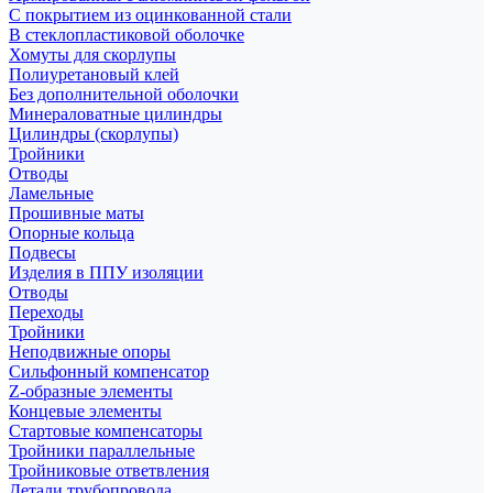
С покрытием из оцинкованной стали
В стеклопластиковой оболочке
Хомуты для скорлупы
Полиуретановый клей
Без дополнительной оболочки
Минераловатные цилиндры
Цилиндры (скорлупы)
Тройники
Отводы
Ламельные
Прошивные маты
Опорные кольца
Подвесы
Изделия в ППУ изоляции
Отводы
Переходы
Тройники
Неподвижные опоры
Cильфонный компенсатор
Z-образные элементы
Концевые элементы
Стартовые компенсаторы
Тройники параллельные
Тройниковые ответвления
Детали трубопровода