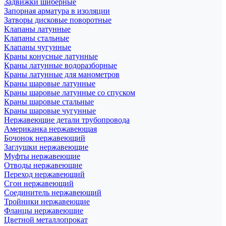
Задвижки шиберные
Запорная арматура в изоляции
Затворы дисковые поворотные
Клапаны латунные
Клапаны стальные
Клапаны чугунные
Краны конусные латунные
Краны латунные водоразборные
Краны латунные для манометров
Краны шаровые латунные
Краны шаровые латунные со спуском
Краны шаровые стальные
Краны шаровые чугунные
Нержавеющие детали трубопровода
Американка нержавеющая
Бочонок нержавеющий
Заглушки нержавеющие
Муфты нержавеющие
Отводы нержавеющие
Переход нержавеющий
Сгон нержавеющий
Соединитель нержавеющий
Тройники нержавеющие
Фланцы нержавеющие
Цветной металлопрокат