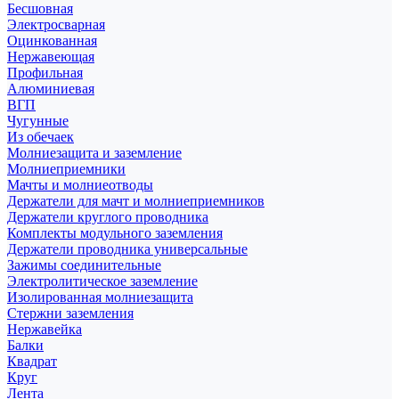
Бесшовная
Электросварная
Оцинкованная
Нержавеющая
Профильная
Алюминиевая
ВГП
Чугунные
Из обечаек
Молниезащита и заземление
Молниеприемники
Мачты и молниеотводы
Держатели для мачт и молниеприемников
Держатели круглого проводника
Комплекты модульного заземления
Держатели проводника универсальные
Зажимы соединительные
Электролитическое заземление
Изолированная молниезащита
Стержни заземления
Нержавейка
Балки
Квадрат
Круг
Лента