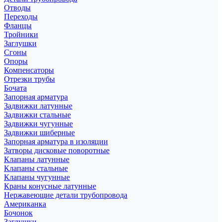
Отводы
Переходы
Фланцы
Тройники
Заглушки
Сгоны
Опоры
Компенсаторы
Отрезки трубы
Бочата
Запорная арматура
Задвижки латунные
Задвижки стальные
Задвижки чугунные
Задвижки шиберные
Запорная арматура в изоляции
Затворы дисковые поворотные
Клапаны латунные
Клапаны стальные
Клапаны чугунные
Краны конусные латунные
Нержавеющие детали трубопровода
Американка
Бочонок
Заглушки