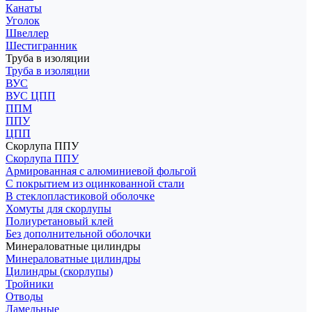
Канаты
Уголок
Швеллер
Шестигранник
Труба в изоляции
Труба в изоляции
ВУС
ВУС ЦПП
ППМ
ППУ
ЦПП
Скорлупа ППУ
Скорлупа ППУ
Армированная с алюминиевой фольгой
С покрытием из оцинкованной стали
В стеклопластиковой оболочке
Хомуты для скорлупы
Полиуретановый клей
Без дополнительной оболочки
Минераловатные цилиндры
Минераловатные цилиндры
Цилиндры (скорлупы)
Тройники
Отводы
Ламельные