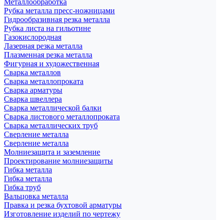
Металлообработка
Рубка металла пресс-ножницами
Гидрообразивная резка металла
Рубка листа на гильотине
Газокислородная
Лазерная резка металла
Плазменная резка металла
Фигурная и художественная
Сварка металлов
Сварка металлопроката
Сварка арматуры
Сварка швеллера
Сварка металлической балки
Сварка листового металлопроката
Сварка металлических труб
Сверление металла
Сверление металла
Молниезащита и заземление
Проектирование молниезащиты
Гибка металла
Гибка металла
Гибка труб
Вальцовка металла
Правка и резка бухтовой арматуры
Изготовление изделий по чертежу