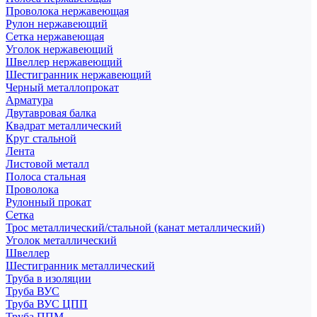
Проволока нержавеющая
Рулон нержавеющий
Сетка нержавеющая
Уголок нержавеющий
Швеллер нержавеющий
Шестигранник нержавеющий
Черный металлопрокат
Арматура
Двутавровая балка
Квадрат металлический
Круг стальной
Лента
Листовой металл
Полоса стальная
Проволока
Рулонный прокат
Сетка
Трос металлический/стальной (канат металлический)
Уголок металлический
Швеллер
Шестигранник металлический
Труба в изоляции
Труба ВУС
Труба ВУС ЦПП
Труба ППМ