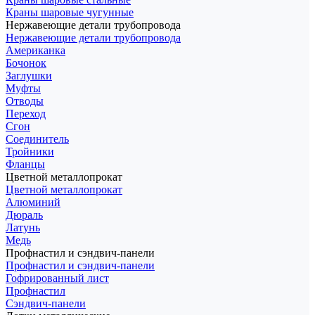
Краны шаровые чугунные
Нержавеющие детали трубопровода
Нержавеющие детали трубопровода
Американка
Бочонок
Заглушки
Муфты
Отводы
Переход
Сгон
Соединитель
Тройники
Фланцы
Цветной металлопрокат
Цветной металлопрокат
Алюминий
Дюраль
Латунь
Медь
Профнастил и сэндвич-панели
Профнастил и сэндвич-панели
Гофрированный лист
Профнастил
Сэндвич-панели