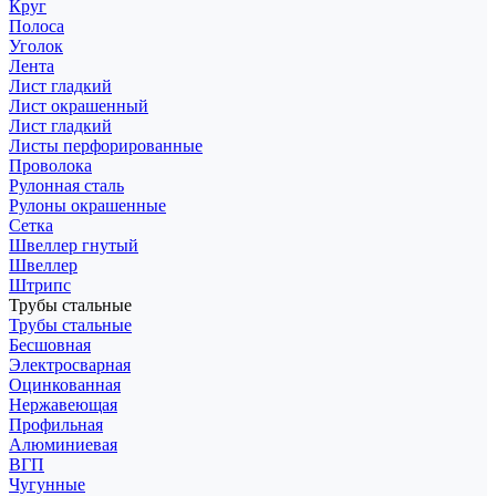
Круг
Полоса
Уголок
Лента
Лист гладкий
Лист окрашенный
Лист гладкий
Листы перфорированные
Проволока
Рулонная сталь
Рулоны окрашенные
Сетка
Швеллер гнутый
Швеллер
Штрипс
Трубы стальные
Трубы стальные
Бесшовная
Электросварная
Оцинкованная
Нержавеющая
Профильная
Алюминиевая
ВГП
Чугунные