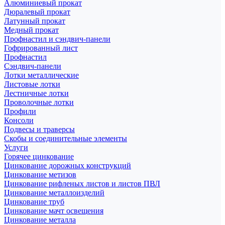
Алюминиевый прокат
Дюралевый прокат
Латунный прокат
Медный прокат
Профнастил и сэндвич-панели
Гофрированный лист
Профнастил
Сэндвич-панели
Лотки металлические
Листовые лотки
Лестничные лотки
Проволочные лотки
Профили
Консоли
Подвесы и траверсы
Скобы и соединительные элементы
Услуги
Горячее цинкование
Цинкование дорожных конструкций
Цинкование метизов
Цинкование рифленых листов и листов ПВЛ
Цинкование металлоизделий
Цинкование труб
Цинкование мачт освещения
Цинкование металла