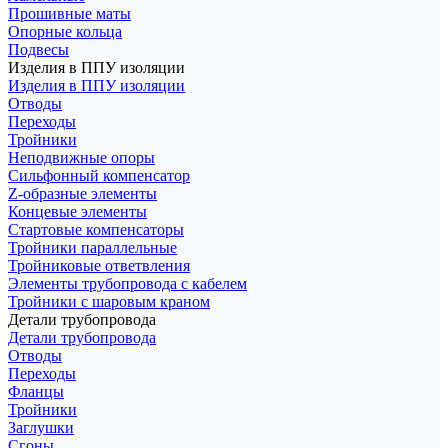
Прошивные маты
Опорные кольца
Подвесы
Изделия в ППУ изоляции
Изделия в ППУ изоляции
Отводы
Переходы
Тройники
Неподвижные опоры
Cильфонный компенсатор
Z-образные элементы
Концевые элементы
Стартовые компенсаторы
Тройники параллельные
Тройниковые ответвления
Элементы трубопровода с кабелем
Тройники с шаровым краном
Детали трубопровода
Детали трубопровода
Отводы
Переходы
Фланцы
Тройники
Заглушки
Сгоны