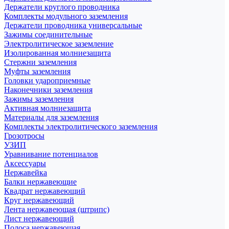
Держатели круглого проводника
Комплекты модульного заземления
Держатели проводника универсальные
Зажимы соединительные
Электролитическое заземление
Изолированная молниезащита
Стержни заземления
Муфты заземления
Головки удароприемные
Наконечники заземления
Зажимы заземления
Активная молниезащита
Материалы для заземления
Комплекты электролитического заземления
Грозотросы
УЗИП
Уравнивание потенциалов
Аксессуары
Нержавейка
Балки нержавеющие
Квадрат нержавеющий
Круг нержавеющий
Лента нержавеющая (штрипс)
Лист нержавеющий
Полоса нержавеющая