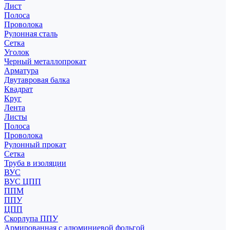
Лист
Полоса
Проволока
Рулонная сталь
Сетка
Уголок
Черный металлопрокат
Арматура
Двутавровая балка
Квадрат
Круг
Лента
Листы
Полоса
Проволока
Рулонный прокат
Сетка
Труба в изоляции
ВУС
ВУС ЦПП
ППМ
ППУ
ЦПП
Скорлупа ППУ
Армированная с алюминиевой фольгой