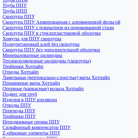
Труба ППУ
Труба ЦПП
Скорлупа ППУ
Скорлупа ППУ Армированная с алюминиевой фольгой
Скорлупа ППУ с покрытием из оцинкованной стали
Скорлупа ППУ в стеклопластиковой оболочке
Хомуты для ППУ скорлупы
Полиуретановый клей без скорлупы
Скорлупа ППУ без дополнительной оболочки
Минераловатные цилиндры
Теплоизоляционые цилиндры (скорлупы)
Тройники Хотпайп
Отводы Хотпайп
Ламельные (вертикально-слоистые) маты Хотпайп
Прошивные маты Хотпайп
Опорные (каркасные) кольца Хотпайп
Подвес для труб
Изделия в ППУ изоляции
Отводы ППУ
Переходы ППУ
Тройники ППУ
Неподвижные опоры ППУ
Cильфонный компенсатор ППУ
Z-образные элементы ППУ