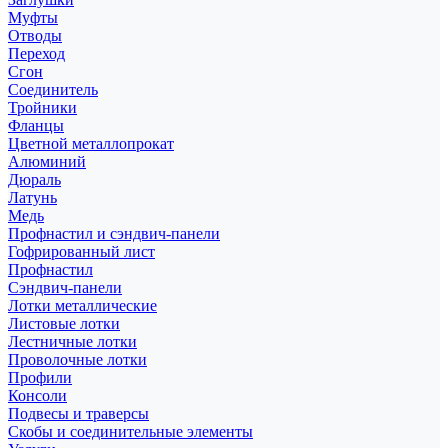
Муфты
Отводы
Переход
Сгон
Соединитель
Тройники
Фланцы
Цветной металлопрокат
Алюминий
Дюраль
Латунь
Медь
Профнастил и сэндвич-панели
Гофрированный лист
Профнастил
Сэндвич-панели
Лотки металлические
Листовые лотки
Лестничные лотки
Проволочные лотки
Профили
Консоли
Подвесы и траверсы
Скобы и соединительные элементы