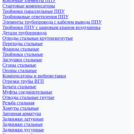
Концевые элементы ППУ
Стартовые компенсаторы
Тройники параллельные ППУ
Тройниковые ответвления ППУ
Элементы трубопровода с кабелем вывода ППУ
Тройники ППУ с шаровым краном воздушника
Детали трубопровода
Отводы стальные крутоизогнутые
Переходы стальные
Фланцы стальные
Тройники стальные
Заглушки стальные
Сгоны стальные
Опоры стальные
Компенсаторы и вибровставки
Отрезки трубы ВГП
Бочата стальные
Муфты соединительные
Отводы стальные гнутые
Резьба стальная
Хомуты стальные
Запорная арматура
Задвижки латунные
Задвижки стальные
Задвижки чугунные