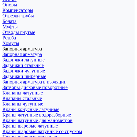
Опоры
Компенсаторы
Отрезки трубы
Бочата
Муфты
Отводы гнутые
Резьба
Хомуты
Запорная арматура
Запорная арматура
Задвижки латунные
Задвижки стальные
Задвижки чугунные
Задвижки шиберные
Запорная арматура в изоляции
Затворы дисковые поворотные
Клапаны латунные
Клапаны стальные
Клапаны чугунные
Краны конусные латунные
Краны латунные водоразборные
Краны латунные для манометров
Краны шаровые латунные
Краны шаровые латунные со спуском
Краны шаровые стальные