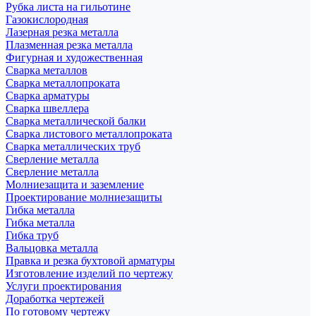
Рубка листа на гильотине
Газокислородная
Лазерная резка металла
Плазменная резка металла
Фигурная и художественная
Сварка металлов
Сварка металлопроката
Сварка арматуры
Сварка швеллера
Сварка металлической балки
Сварка листового металлопроката
Сварка металлических труб
Сверление металла
Сверление металла
Молниезащита и заземление
Проектирование молниезащиты
Гибка металла
Гибка металла
Гибка труб
Вальцовка металла
Правка и резка бухтовой арматуры
Изготовление изделий по чертежу
Услуги проектирования
Доработка чертежей
По готовому чертежу