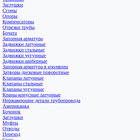
Заглушки
Сгоны
Опоры
Компенсаторы
Отрезки трубы
Бочата
Запорная арматура
Задвижки латунные
Задвижки стальные
Задвижки чугунные
Задвижки шиберные
Запорная арматура в изоляции
Затворы дисковые поворотные
Клапаны латунные
Клапаны стальные
Клапаны чугунные
Краны конусные латунные
Нержавеющие детали трубопровода
Американка
Бочонок
Заглушки
Муфты
Отводы
Переход
Сгон