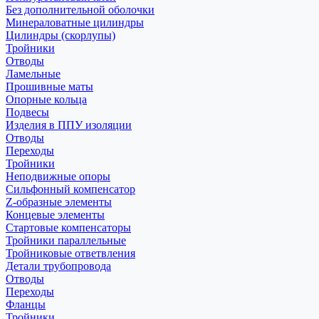
Без дополнительной оболочки
Минераловатные цилиндры
Цилиндры (скорлупы)
Тройники
Отводы
Ламельные
Прошивные маты
Опорные кольца
Подвесы
Изделия в ППУ изоляции
Отводы
Переходы
Тройники
Неподвижные опоры
Cильфонный компенсатор
Z-образные элементы
Концевые элементы
Стартовые компенсаторы
Тройники параллельные
Тройниковые ответвления
Детали трубопровода
Отводы
Переходы
Фланцы
Тройники