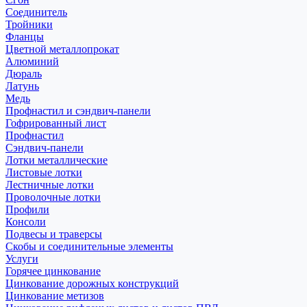
Соединитель
Тройники
Фланцы
Цветной металлопрокат
Алюминий
Дюраль
Латунь
Медь
Профнастил и сэндвич-панели
Гофрированный лист
Профнастил
Сэндвич-панели
Лотки металлические
Листовые лотки
Лестничные лотки
Проволочные лотки
Профили
Консоли
Подвесы и траверсы
Скобы и соединительные элементы
Услуги
Горячее цинкование
Цинкование дорожных конструкций
Цинкование метизов