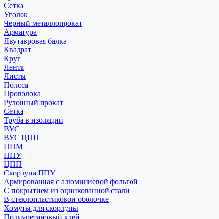
Сетка
Уголок
Черный металлопрокат
Арматура
Двутавровая балка
Квадрат
Круг
Лента
Листы
Полоса
Проволока
Рулонный прокат
Сетка
Труба в изоляции
ВУС
ВУС ЦПП
ППМ
ППУ
ЦПП
Скорлупа ППУ
Армированная с алюминиевой фольгой
С покрытием из оцинкованной стали
В стеклопластиковой оболочке
Хомуты для скорлупы
Полиуретановый клей