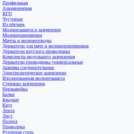
Профильная
Алюминиевая
ВГП
Чугунные
Из обечаек
Молниезащита и заземление
Молниеприемники
Мачты и молниеотводы
Держатели для мачт и молниеприемников
Держатели круглого проводника
Комплекты модульного заземления
Держатели проводника универсальные
Зажимы соединительные
Электролитическое заземление
Изолированная молниезащита
Стержни заземления
Нержавейка
Балки
Квадрат
Круг
Лента
Лист
Полоса
Проволока
Рулонная сталь