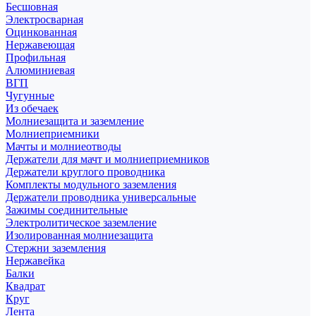
Бесшовная
Электросварная
Оцинкованная
Нержавеющая
Профильная
Алюминиевая
ВГП
Чугунные
Из обечаек
Молниезащита и заземление
Молниеприемники
Мачты и молниеотводы
Держатели для мачт и молниеприемников
Держатели круглого проводника
Комплекты модульного заземления
Держатели проводника универсальные
Зажимы соединительные
Электролитическое заземление
Изолированная молниезащита
Стержни заземления
Нержавейка
Балки
Квадрат
Круг
Лента