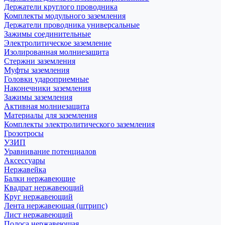
Держатели круглого проводника
Комплекты модульного заземления
Держатели проводника универсальные
Зажимы соединительные
Электролитическое заземление
Изолированная молниезащита
Стержни заземления
Муфты заземления
Головки удароприемные
Наконечники заземления
Зажимы заземления
Активная молниезащита
Материалы для заземления
Комплекты электролитического заземления
Грозотросы
УЗИП
Уравнивание потенциалов
Аксессуары
Нержавейка
Балки нержавеющие
Квадрат нержавеющий
Круг нержавеющий
Лента нержавеющая (штрипс)
Лист нержавеющий
Полоса нержавеющая