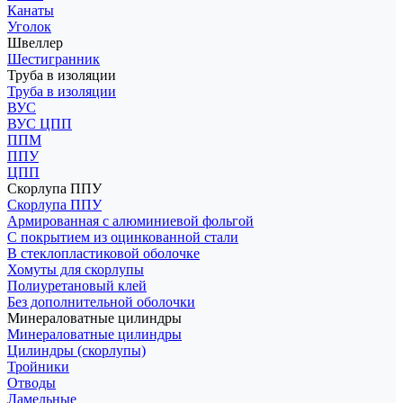
Канаты
Уголок
Швеллер
Шестигранник
Труба в изоляции
Труба в изоляции
ВУС
ВУС ЦПП
ППМ
ППУ
ЦПП
Скорлупа ППУ
Скорлупа ППУ
Армированная с алюминиевой фольгой
С покрытием из оцинкованной стали
В стеклопластиковой оболочке
Хомуты для скорлупы
Полиуретановый клей
Без дополнительной оболочки
Минераловатные цилиндры
Минераловатные цилиндры
Цилиндры (скорлупы)
Тройники
Отводы
Ламельные