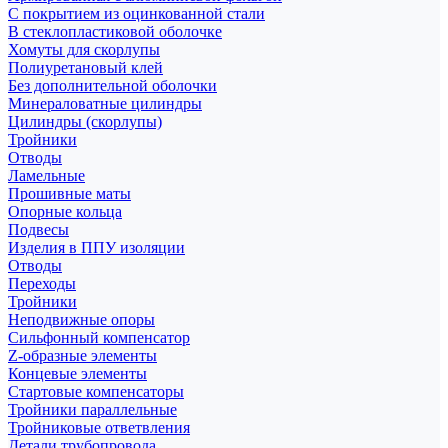
С покрытием из оцинкованной стали
В стеклопластиковой оболочке
Хомуты для скорлупы
Полиуретановый клей
Без дополнительной оболочки
Минераловатные цилиндры
Цилиндры (скорлупы)
Тройники
Отводы
Ламельные
Прошивные маты
Опорные кольца
Подвесы
Изделия в ППУ изоляции
Отводы
Переходы
Тройники
Неподвижные опоры
Cильфонный компенсатор
Z-образные элементы
Концевые элементы
Стартовые компенсаторы
Тройники параллельные
Тройниковые ответвления
Детали трубопровода