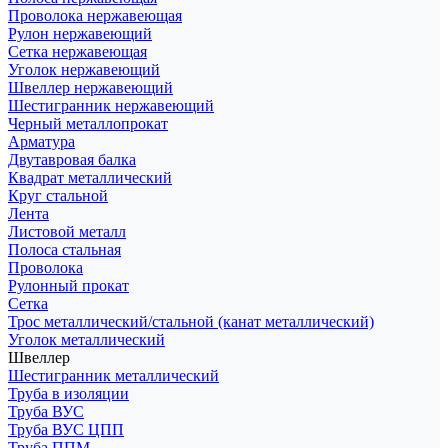
Проволока нержавеющая
Рулон нержавеющий
Сетка нержавеющая
Уголок нержавеющий
Швеллер нержавеющий
Шестигранник нержавеющий
Черный металлопрокат
Арматура
Двутавровая балка
Квадрат металлический
Круг стальной
Лента
Листовой металл
Полоса стальная
Проволока
Рулонный прокат
Сетка
Трос металлический/стальной (канат металлический)
Уголок металлический
Швеллер
Шестигранник металлический
Труба в изоляции
Труба ВУС
Труба ВУС ЦПП
Труба ППМ