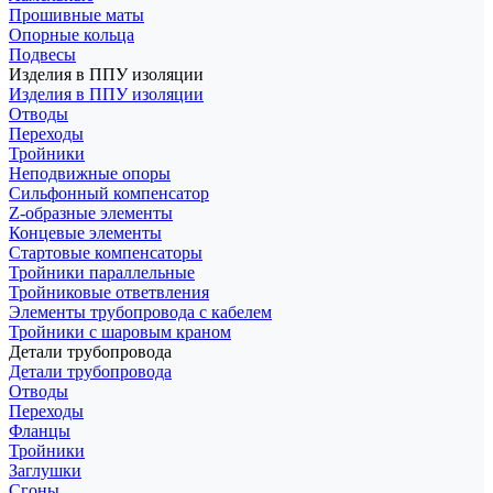
Прошивные маты
Опорные кольца
Подвесы
Изделия в ППУ изоляции
Изделия в ППУ изоляции
Отводы
Переходы
Тройники
Неподвижные опоры
Cильфонный компенсатор
Z-образные элементы
Концевые элементы
Стартовые компенсаторы
Тройники параллельные
Тройниковые ответвления
Элементы трубопровода с кабелем
Тройники с шаровым краном
Детали трубопровода
Детали трубопровода
Отводы
Переходы
Фланцы
Тройники
Заглушки
Сгоны