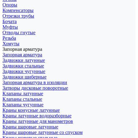
Опоры
Компенсаторы
Отрезки трубы
Бочата
Муфты
Отводы гнутые
Резьба
Хомуты
Запорная арматура
Запорная арматура
Задвижки латунные
Задвижки стальные
Задвижки чугунные
Задвижки шиберные
Запорная арматура в изоляции
Затворы дисковые поворотные
Клапаны латунные
Клапаны стальные
Клапаны чугунные
Краны конусные латунные
Краны латунные водоразборные
Краны латунные для манометров
Краны шаровые латунные
Краны шаровые латунные со спуском
Краны шаровые стальные