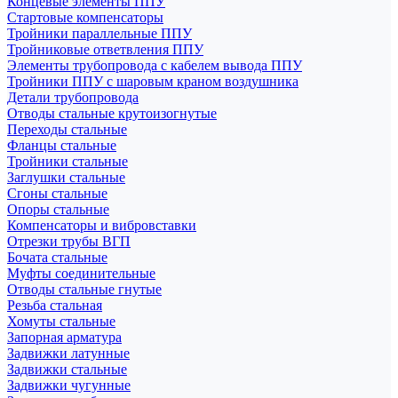
Концевые элементы ППУ
Стартовые компенсаторы
Тройники параллельные ППУ
Тройниковые ответвления ППУ
Элементы трубопровода с кабелем вывода ППУ
Тройники ППУ с шаровым краном воздушника
Детали трубопровода
Отводы стальные крутоизогнутые
Переходы стальные
Фланцы стальные
Тройники стальные
Заглушки стальные
Сгоны стальные
Опоры стальные
Компенсаторы и вибровставки
Отрезки трубы ВГП
Бочата стальные
Муфты соединительные
Отводы стальные гнутые
Резьба стальная
Хомуты стальные
Запорная арматура
Задвижки латунные
Задвижки стальные
Задвижки чугунные