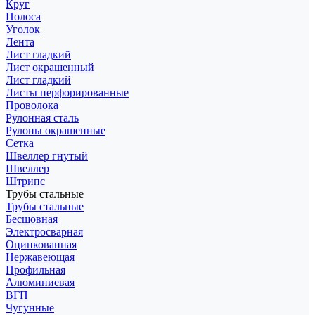
Круг
Полоса
Уголок
Лента
Лист гладкий
Лист окрашенный
Лист гладкий
Листы перфорированные
Проволока
Рулонная сталь
Рулоны окрашенные
Сетка
Швеллер гнутый
Швеллер
Штрипс
Трубы стальные
Трубы стальные
Бесшовная
Электросварная
Оцинкованная
Нержавеющая
Профильная
Алюминиевая
ВГП
Чугунные