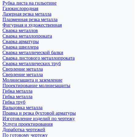
Рубка листа на гильотине
Газокислородная
Лазерная резка металла
Плазменная резка металла
Фигурная и художественная
Сварка металлов
Сварка металлопроката
Сварка арматуры
Сварка швеллера
Сварка металлической балки
Сварка листового металлопроката
Сварка металлических труб
Сверление металла
Сверление металла
Молниезащита и заземление
Проектирование молниезащиты
Гибка металла
Гибка металла
Гибка труб
Вальцовка металла
Правка и резка бухтовой арматуры
Изготовление изделий по чертежу
Услуги проектирования
Доработка чертежей
По готовому чертежу