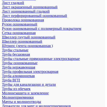
Лист гладкий
Лист окрашенный оцинкованный
Лист оцинкованный гладкий
Лист перфорированный оцинкованный
Проволока оцинкованная
Рулон оцинкованный
Рулон оцинкованный с полимерный покрытием
Сетка оцинкованная
Швеллер гнутый оцинкованный
Швеллер оцинкованный
Штрипс (лента оцинкованная )
Трубы стальные
Труба бесшовная
Трубы стальные прямошовные электросварные
Трубы оцинкованные
Труба нержавеющая
Труба профильная электросварная
Труба алюминиевая
Труба ВГП
Трубы для канализации и детали
Трубы из обечаек
Молниезащита и заземление
Молниеприемники
Мачты и молниеотводы
Держатели для мачт и молниеприемников