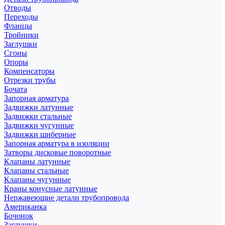
Отводы
Переходы
Фланцы
Тройники
Заглушки
Сгоны
Опоры
Компенсаторы
Отрезки трубы
Бочата
Запорная арматура
Задвижки латунные
Задвижки стальные
Задвижки чугунные
Задвижки шиберные
Запорная арматура в изоляции
Затворы дисковые поворотные
Клапаны латунные
Клапаны стальные
Клапаны чугунные
Краны конусные латунные
Нержавеющие детали трубопровода
Американка
Бочонок
Заглушки