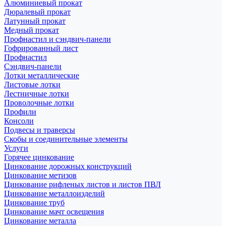
Алюминиевый прокат
Дюралевый прокат
Латунный прокат
Медный прокат
Профнастил и сэндвич-панели
Гофрированный лист
Профнастил
Сэндвич-панели
Лотки металлические
Листовые лотки
Лестничные лотки
Проволочные лотки
Профили
Консоли
Подвесы и траверсы
Скобы и соединительные элементы
Услуги
Горячее цинкование
Цинкование дорожных конструкций
Цинкование метизов
Цинкование рифленых листов и листов ПВЛ
Цинкование металлоизделий
Цинкование труб
Цинкование мачт освещения
Цинкование металла