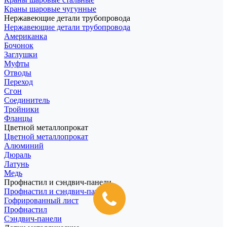
Краны шаровые чугунные
Нержавеющие детали трубопровода
Нержавеющие детали трубопровода
Американка
Бочонок
Заглушки
Муфты
Отводы
Переход
Сгон
Соединитель
Тройники
Фланцы
Цветной металлопрокат
Цветной металлопрокат
Алюминий
Дюраль
Латунь
Медь
Профнастил и сэндвич-панели
Профнастил и сэндвич-панели
Гофрированный лист
Профнастил
Сэндвич-панели