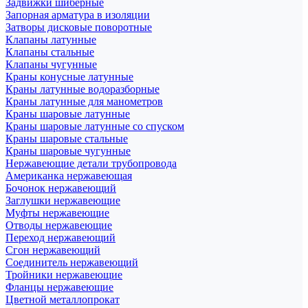
Задвижки шиберные
Запорная арматура в изоляции
Затворы дисковые поворотные
Клапаны латунные
Клапаны стальные
Клапаны чугунные
Краны конусные латунные
Краны латунные водоразборные
Краны латунные для манометров
Краны шаровые латунные
Краны шаровые латунные со спуском
Краны шаровые стальные
Краны шаровые чугунные
Нержавеющие детали трубопровода
Американка нержавеющая
Бочонок нержавеющий
Заглушки нержавеющие
Муфты нержавеющие
Отводы нержавеющие
Переход нержавеющий
Сгон нержавеющий
Соединитель нержавеющий
Тройники нержавеющие
Фланцы нержавеющие
Цветной металлопрокат