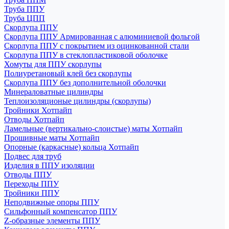
Труба ППУ
Труба ЦПП
Скорлупа ППУ
Скорлупа ППУ Армированная с алюминиевой фольгой
Скорлупа ППУ с покрытием из оцинкованной стали
Скорлупа ППУ в стеклопластиковой оболочке
Хомуты для ППУ скорлупы
Полиуретановый клей без скорлупы
Скорлупа ППУ без дополнительной оболочки
Минераловатные цилиндры
Теплоизоляционые цилиндры (скорлупы)
Тройники Хотпайп
Отводы Хотпайп
Ламельные (вертикально-слоистые) маты Хотпайп
Прошивные маты Хотпайп
Опорные (каркасные) кольца Хотпайп
Подвес для труб
Изделия в ППУ изоляции
Отводы ППУ
Переходы ППУ
Тройники ППУ
Неподвижные опоры ППУ
Cильфонный компенсатор ППУ
Z-образные элементы ППУ