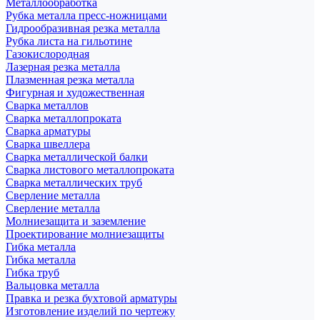
Металлообработка
Рубка металла пресс-ножницами
Гидрообразивная резка металла
Рубка листа на гильотине
Газокислородная
Лазерная резка металла
Плазменная резка металла
Фигурная и художественная
Сварка металлов
Сварка металлопроката
Сварка арматуры
Сварка швеллера
Сварка металлической балки
Сварка листового металлопроката
Сварка металлических труб
Сверление металла
Сверление металла
Молниезащита и заземление
Проектирование молниезащиты
Гибка металла
Гибка металла
Гибка труб
Вальцовка металла
Правка и резка бухтовой арматуры
Изготовление изделий по чертежу