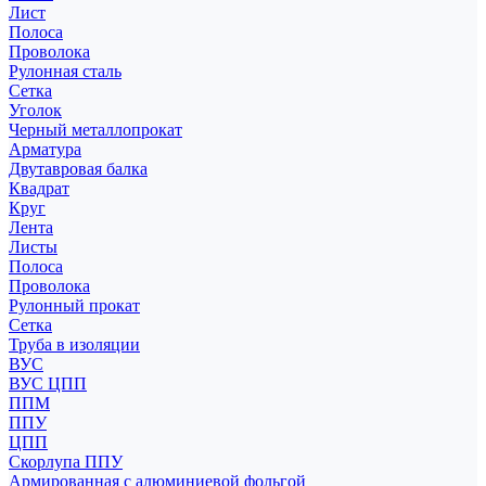
Лист
Полоса
Проволока
Рулонная сталь
Сетка
Уголок
Черный металлопрокат
Арматура
Двутавровая балка
Квадрат
Круг
Лента
Листы
Полоса
Проволока
Рулонный прокат
Сетка
Труба в изоляции
ВУС
ВУС ЦПП
ППМ
ППУ
ЦПП
Скорлупа ППУ
Армированная с алюминиевой фольгой