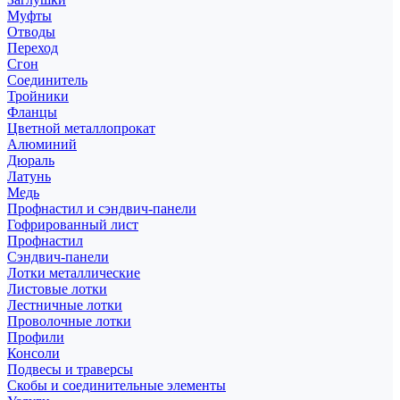
Муфты
Отводы
Переход
Сгон
Соединитель
Тройники
Фланцы
Цветной металлопрокат
Алюминий
Дюраль
Латунь
Медь
Профнастил и сэндвич-панели
Гофрированный лист
Профнастил
Сэндвич-панели
Лотки металлические
Листовые лотки
Лестничные лотки
Проволочные лотки
Профили
Консоли
Подвесы и траверсы
Скобы и соединительные элементы