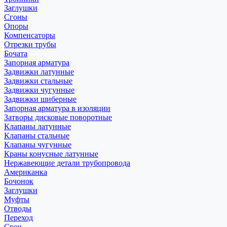
Заглушки
Сгоны
Опоры
Компенсаторы
Отрезки трубы
Бочата
Запорная арматура
Задвижки латунные
Задвижки стальные
Задвижки чугунные
Задвижки шиберные
Запорная арматура в изоляции
Затворы дисковые поворотные
Клапаны латунные
Клапаны стальные
Клапаны чугунные
Краны конусные латунные
Нержавеющие детали трубопровода
Американка
Бочонок
Заглушки
Муфты
Отводы
Переход
Сгон