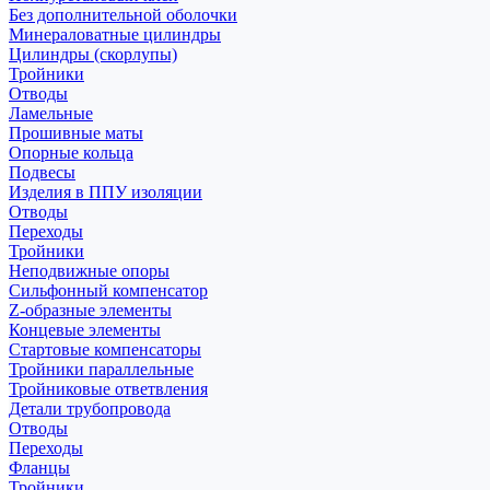
Без дополнительной оболочки
Минераловатные цилиндры
Цилиндры (скорлупы)
Тройники
Отводы
Ламельные
Прошивные маты
Опорные кольца
Подвесы
Изделия в ППУ изоляции
Отводы
Переходы
Тройники
Неподвижные опоры
Cильфонный компенсатор
Z-образные элементы
Концевые элементы
Стартовые компенсаторы
Тройники параллельные
Тройниковые ответвления
Детали трубопровода
Отводы
Переходы
Фланцы
Тройники