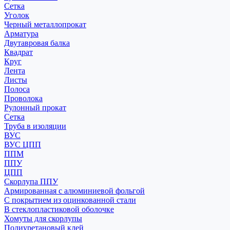
Сетка
Уголок
Черный металлопрокат
Арматура
Двутавровая балка
Квадрат
Круг
Лента
Листы
Полоса
Проволока
Рулонный прокат
Сетка
Труба в изоляции
ВУС
ВУС ЦПП
ППМ
ППУ
ЦПП
Скорлупа ППУ
Армированная с алюминиевой фольгой
С покрытием из оцинкованной стали
В стеклопластиковой оболочке
Хомуты для скорлупы
Полиуретановый клей