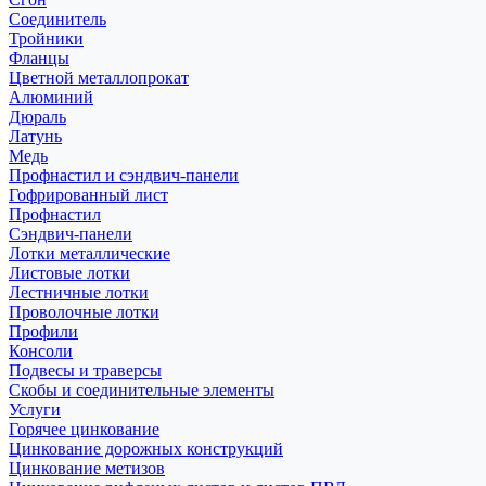
Соединитель
Тройники
Фланцы
Цветной металлопрокат
Алюминий
Дюраль
Латунь
Медь
Профнастил и сэндвич-панели
Гофрированный лист
Профнастил
Сэндвич-панели
Лотки металлические
Листовые лотки
Лестничные лотки
Проволочные лотки
Профили
Консоли
Подвесы и траверсы
Скобы и соединительные элементы
Услуги
Горячее цинкование
Цинкование дорожных конструкций
Цинкование метизов