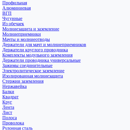
Профильная
Алюминиевая
ВГП
Чугунные
Из обечаек
Молниезащита и заземление
Молниеприемники
Мачты и молниеотводы
Держатели для мачт и молниеприемников
Держатели круглого проводника
Комплекты модульного заземления
Держатели проводника универсальные
Зажимы соединительные
Электролитическое заземление
Изолированная молниезащита
Стержни заземления
Нержавейка
Балки
Квадрат
Круг
Лента
Лист
Полоса
Проволока
Рулонная сталь