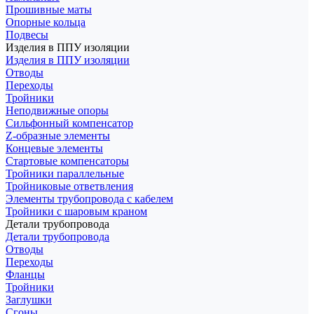
Прошивные маты
Опорные кольца
Подвесы
Изделия в ППУ изоляции
Изделия в ППУ изоляции
Отводы
Переходы
Тройники
Неподвижные опоры
Cильфонный компенсатор
Z-образные элементы
Концевые элементы
Стартовые компенсаторы
Тройники параллельные
Тройниковые ответвления
Элементы трубопровода с кабелем
Тройники с шаровым краном
Детали трубопровода
Детали трубопровода
Отводы
Переходы
Фланцы
Тройники
Заглушки
Сгоны