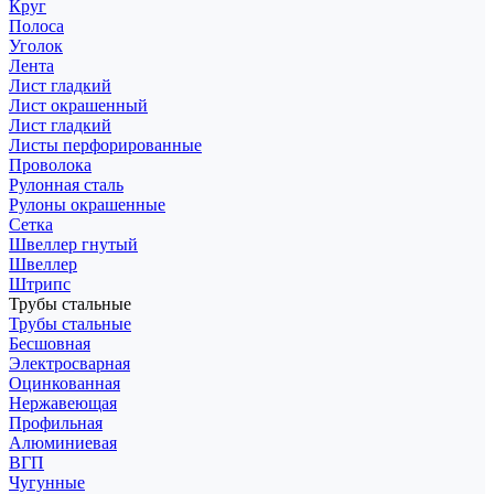
Круг
Полоса
Уголок
Лента
Лист гладкий
Лист окрашенный
Лист гладкий
Листы перфорированные
Проволока
Рулонная сталь
Рулоны окрашенные
Сетка
Швеллер гнутый
Швеллер
Штрипс
Трубы стальные
Трубы стальные
Бесшовная
Электросварная
Оцинкованная
Нержавеющая
Профильная
Алюминиевая
ВГП
Чугунные