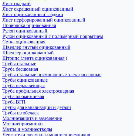
Лист гладкий
Лист окрашенный оцинкованный
Лист оцинкованный гладкий
Лист перфорированный оцинкованный
Проволока оцинкованная
Рулон оцинкованный
Рулон оцинкованный с полимерный покрытием
Сетка оцинкованная
Швеллер гнутый оцинкованный
Швеллер оцинкованный
Штрипс (лента оцинкованная )
Трубы стальные
Труба бесшовная
Трубы стальные прямошовные электросварные
Трубы оцинкованные
Труба нержавеющая
Труба профильная электросварная
Труба алюминиевая
Труба ВГП
Трубы для канализации и детали
Трубы из обечаек
Молниезащита и заземление
Молниеприемники
Мачты и молниеотводы
Держатели для мачт и молниеприемников