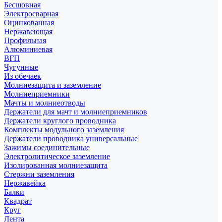
Бесшовная
Электросварная
Оцинкованная
Нержавеющая
Профильная
Алюминиевая
ВГП
Чугунные
Из обечаек
Молниезащита и заземление
Молниеприемники
Мачты и молниеотводы
Держатели для мачт и молниеприемников
Держатели круглого проводника
Комплекты модульного заземления
Держатели проводника универсальные
Зажимы соединительные
Электролитическое заземление
Изолированная молниезащита
Стержни заземления
Нержавейка
Балки
Квадрат
Круг
Лента