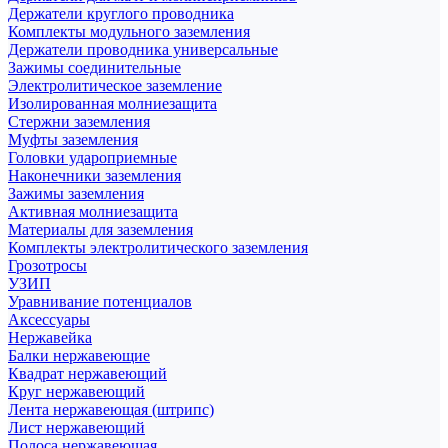
Держатели круглого проводника
Комплекты модульного заземления
Держатели проводника универсальные
Зажимы соединительные
Электролитическое заземление
Изолированная молниезащита
Стержни заземления
Муфты заземления
Головки удароприемные
Наконечники заземления
Зажимы заземления
Активная молниезащита
Материалы для заземления
Комплекты электролитического заземления
Грозотросы
УЗИП
Уравнивание потенциалов
Аксессуары
Нержавейка
Балки нержавеющие
Квадрат нержавеющий
Круг нержавеющий
Лента нержавеющая (штрипс)
Лист нержавеющий
Полоса нержавеющая