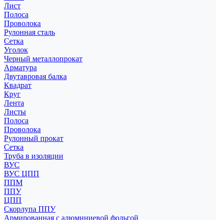
Лист
Полоса
Проволока
Рулонная сталь
Сетка
Уголок
Черный металлопрокат
Арматура
Двутавровая балка
Квадрат
Круг
Лента
Листы
Полоса
Проволока
Рулонный прокат
Сетка
Труба в изоляции
ВУС
ВУС ЦПП
ППМ
ППУ
ЦПП
Скорлупа ППУ
Армированная с алюминиевой фольгой