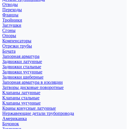
Отводы
Переходы
Фланцы
Тройники
Заглушки
Сгоны
Опоры
Компенсаторы
Отрезки трубы
Бочата
Запорная арматура
Задвижки латунные
Задвижки стальные
Задвижки чугунные
Задвижки шиберные
Запорная арматура в изоляции
Затворы дисковые поворотные
Клапаны латунные
Клапаны стальные
Клапаны чугунные
Краны конусные латунные
Нержавеющие детали трубопровода
Американка
Бочонок
Заглушки