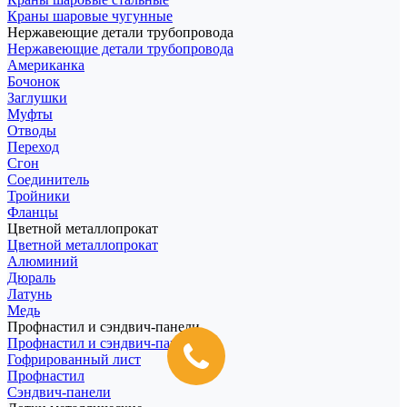
Краны шаровые чугунные
Нержавеющие детали трубопровода
Нержавеющие детали трубопровода
Американка
Бочонок
Заглушки
Муфты
Отводы
Переход
Сгон
Соединитель
Тройники
Фланцы
Цветной металлопрокат
Цветной металлопрокат
Алюминий
Дюраль
Латунь
Медь
Профнастил и сэндвич-панели
Профнастил и сэндвич-панели
Гофрированный лист
Профнастил
Сэндвич-панели