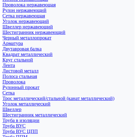
Проволока нержавеющая
Рулон нержавеющий
Сетка нержавеющая
Уголок нержавеющий
Швеллер нержавеющий
Шестигранник нержавеющий
Черный металлопрокат
Арматура
Двутавровая балка
Квадрат металлический
Круг стальной
Лента
Листовой металл
Полоса стальная
Проволока
Рулонный прокат
Сетка
Трос металлический/стальной (канат металлический)
Уголок металлический
Швеллер
Шестигранник металлический
Труба в изоляции
Труба ВУС
Труба ВУС ЦПП
Труба ППМ