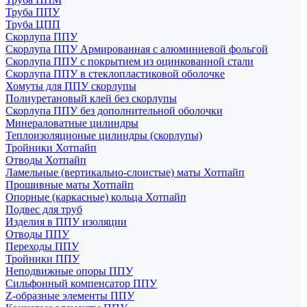
Труба ППУ
Труба ЦПП
Скорлупа ППУ
Скорлупа ППУ Армированная с алюминиевой фольгой
Скорлупа ППУ с покрытием из оцинкованной стали
Скорлупа ППУ в стеклопластиковой оболочке
Хомуты для ППУ скорлупы
Полиуретановый клей без скорлупы
Скорлупа ППУ без дополнительной оболочки
Минераловатные цилиндры
Теплоизоляционые цилиндры (скорлупы)
Тройники Хотпайп
Отводы Хотпайп
Ламельные (вертикально-слоистые) маты Хотпайп
Прошивные маты Хотпайп
Опорные (каркасные) кольца Хотпайп
Подвес для труб
Изделия в ППУ изоляции
Отводы ППУ
Переходы ППУ
Тройники ППУ
Неподвижные опоры ППУ
Cильфонный компенсатор ППУ
Z-образные элементы ППУ