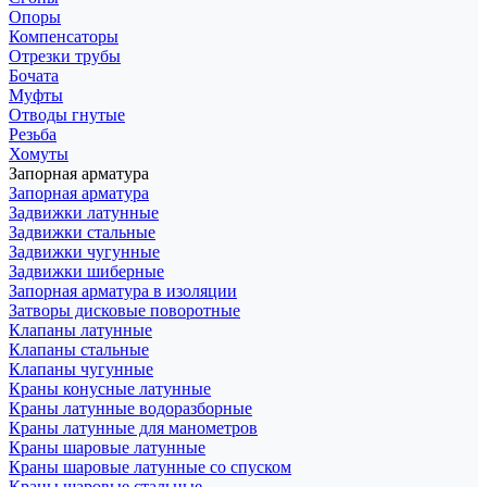
Опоры
Компенсаторы
Отрезки трубы
Бочата
Муфты
Отводы гнутые
Резьба
Хомуты
Запорная арматура
Запорная арматура
Задвижки латунные
Задвижки стальные
Задвижки чугунные
Задвижки шиберные
Запорная арматура в изоляции
Затворы дисковые поворотные
Клапаны латунные
Клапаны стальные
Клапаны чугунные
Краны конусные латунные
Краны латунные водоразборные
Краны латунные для манометров
Краны шаровые латунные
Краны шаровые латунные со спуском
Краны шаровые стальные