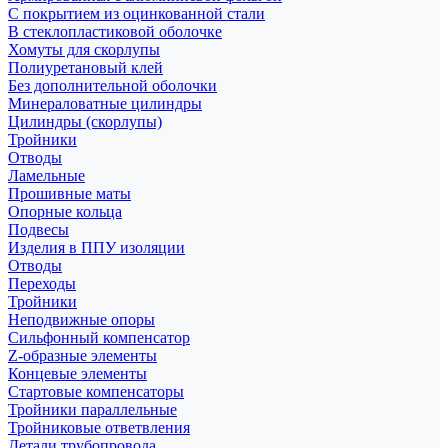
С покрытием из оцинкованной стали
В стеклопластиковой оболочке
Хомуты для скорлупы
Полиуретановый клей
Без дополнительной оболочки
Минераловатные цилиндры
Цилиндры (скорлупы)
Тройники
Отводы
Ламельные
Прошивные маты
Опорные кольца
Подвесы
Изделия в ППУ изоляции
Отводы
Переходы
Тройники
Неподвижные опоры
Cильфонный компенсатор
Z-образные элементы
Концевые элементы
Стартовые компенсаторы
Тройники параллельные
Тройниковые ответвления
Детали трубопровода