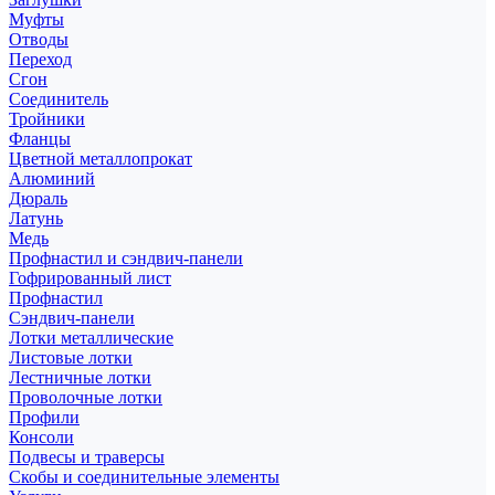
Муфты
Отводы
Переход
Сгон
Соединитель
Тройники
Фланцы
Цветной металлопрокат
Алюминий
Дюраль
Латунь
Медь
Профнастил и сэндвич-панели
Гофрированный лист
Профнастил
Сэндвич-панели
Лотки металлические
Листовые лотки
Лестничные лотки
Проволочные лотки
Профили
Консоли
Подвесы и траверсы
Скобы и соединительные элементы