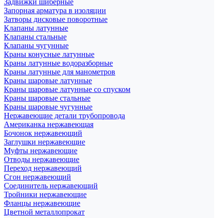
Задвижки шиберные
Запорная арматура в изоляции
Затворы дисковые поворотные
Клапаны латунные
Клапаны стальные
Клапаны чугунные
Краны конусные латунные
Краны латунные водоразборные
Краны латунные для манометров
Краны шаровые латунные
Краны шаровые латунные со спуском
Краны шаровые стальные
Краны шаровые чугунные
Нержавеющие детали трубопровода
Американка нержавеющая
Бочонок нержавеющий
Заглушки нержавеющие
Муфты нержавеющие
Отводы нержавеющие
Переход нержавеющий
Сгон нержавеющий
Соединитель нержавеющий
Тройники нержавеющие
Фланцы нержавеющие
Цветной металлопрокат