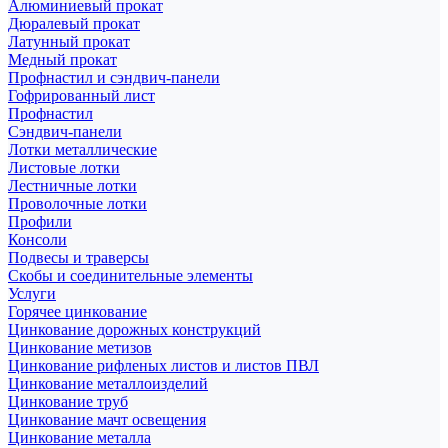
Алюминиевый прокат
Дюралевый прокат
Латунный прокат
Медный прокат
Профнастил и сэндвич-панели
Гофрированный лист
Профнастил
Сэндвич-панели
Лотки металлические
Листовые лотки
Лестничные лотки
Проволочные лотки
Профили
Консоли
Подвесы и траверсы
Скобы и соединительные элементы
Услуги
Горячее цинкование
Цинкование дорожных конструкций
Цинкование метизов
Цинкование рифленых листов и листов ПВЛ
Цинкование металлоизделий
Цинкование труб
Цинкование мачт освещения
Цинкование металла