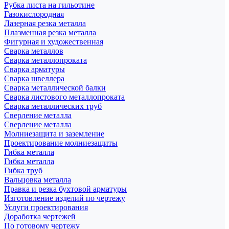
Рубка листа на гильотине
Газокислородная
Лазерная резка металла
Плазменная резка металла
Фигурная и художественная
Сварка металлов
Сварка металлопроката
Сварка арматуры
Сварка швеллера
Сварка металлической балки
Сварка листового металлопроката
Сварка металлических труб
Сверление металла
Сверление металла
Молниезащита и заземление
Проектирование молниезащиты
Гибка металла
Гибка металла
Гибка труб
Вальцовка металла
Правка и резка бухтовой арматуры
Изготовление изделий по чертежу
Услуги проектирования
Доработка чертежей
По готовому чертежу