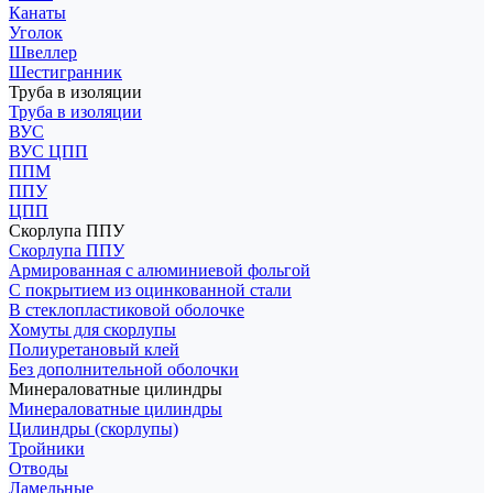
Канаты
Уголок
Швеллер
Шестигранник
Труба в изоляции
Труба в изоляции
ВУС
ВУС ЦПП
ППМ
ППУ
ЦПП
Скорлупа ППУ
Скорлупа ППУ
Армированная с алюминиевой фольгой
С покрытием из оцинкованной стали
В стеклопластиковой оболочке
Хомуты для скорлупы
Полиуретановый клей
Без дополнительной оболочки
Минераловатные цилиндры
Минераловатные цилиндры
Цилиндры (скорлупы)
Тройники
Отводы
Ламельные