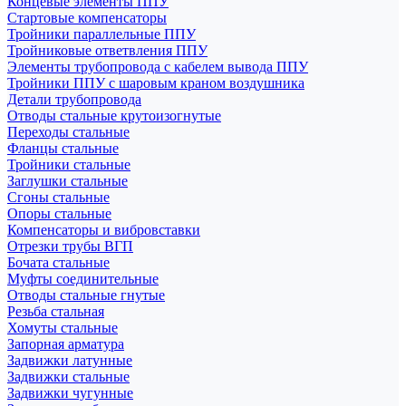
Концевые элементы ППУ
Стартовые компенсаторы
Тройники параллельные ППУ
Тройниковые ответвления ППУ
Элементы трубопровода с кабелем вывода ППУ
Тройники ППУ с шаровым краном воздушника
Детали трубопровода
Отводы стальные крутоизогнутые
Переходы стальные
Фланцы стальные
Тройники стальные
Заглушки стальные
Сгоны стальные
Опоры стальные
Компенсаторы и вибровставки
Отрезки трубы ВГП
Бочата стальные
Муфты соединительные
Отводы стальные гнутые
Резьба стальная
Хомуты стальные
Запорная арматура
Задвижки латунные
Задвижки стальные
Задвижки чугунные