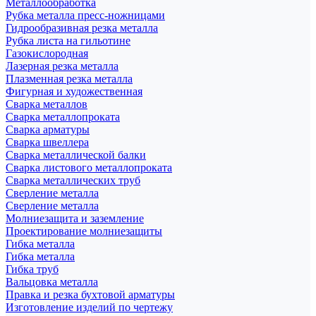
Металлообработка
Рубка металла пресс-ножницами
Гидрообразивная резка металла
Рубка листа на гильотине
Газокислородная
Лазерная резка металла
Плазменная резка металла
Фигурная и художественная
Сварка металлов
Сварка металлопроката
Сварка арматуры
Сварка швеллера
Сварка металлической балки
Сварка листового металлопроката
Сварка металлических труб
Сверление металла
Сверление металла
Молниезащита и заземление
Проектирование молниезащиты
Гибка металла
Гибка металла
Гибка труб
Вальцовка металла
Правка и резка бухтовой арматуры
Изготовление изделий по чертежу