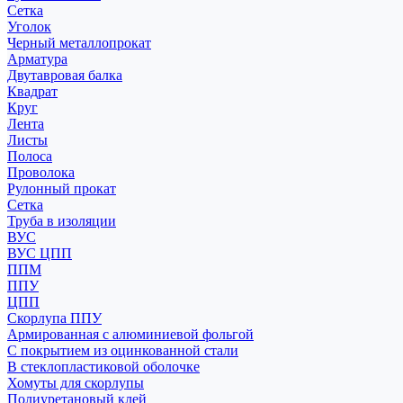
Сетка
Уголок
Черный металлопрокат
Арматура
Двутавровая балка
Квадрат
Круг
Лента
Листы
Полоса
Проволока
Рулонный прокат
Сетка
Труба в изоляции
ВУС
ВУС ЦПП
ППМ
ППУ
ЦПП
Скорлупа ППУ
Армированная с алюминиевой фольгой
С покрытием из оцинкованной стали
В стеклопластиковой оболочке
Хомуты для скорлупы
Полиуретановый клей