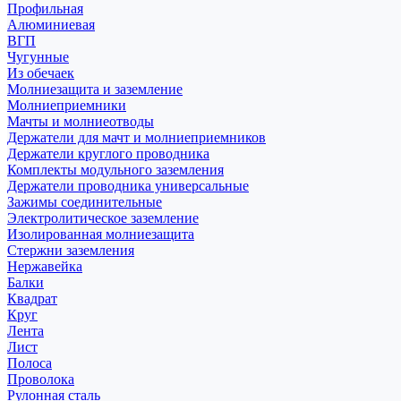
Профильная
Алюминиевая
ВГП
Чугунные
Из обечаек
Молниезащита и заземление
Молниеприемники
Мачты и молниеотводы
Держатели для мачт и молниеприемников
Держатели круглого проводника
Комплекты модульного заземления
Держатели проводника универсальные
Зажимы соединительные
Электролитическое заземление
Изолированная молниезащита
Стержни заземления
Нержавейка
Балки
Квадрат
Круг
Лента
Лист
Полоса
Проволока
Рулонная сталь