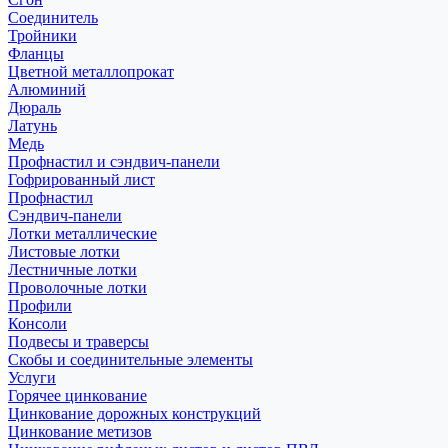
Соединитель
Тройники
Фланцы
Цветной металлопрокат
Алюминий
Дюраль
Латунь
Медь
Профнастил и сэндвич-панели
Гофрированный лист
Профнастил
Сэндвич-панели
Лотки металлические
Листовые лотки
Лестничные лотки
Проволочные лотки
Профили
Консоли
Подвесы и траверсы
Скобы и соединительные элементы
Услуги
Горячее цинкование
Цинкование дорожных конструкций
Цинкование метизов