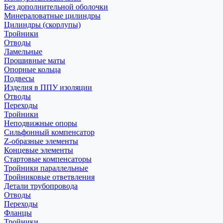
Без дополнительной оболочки
Минераловатные цилиндры
Цилиндры (скорлупы)
Тройники
Отводы
Ламельные
Прошивные маты
Опорные кольца
Подвесы
Изделия в ППУ изоляции
Отводы
Переходы
Тройники
Неподвижные опоры
Cильфонный компенсатор
Z-образные элементы
Концевые элементы
Стартовые компенсаторы
Тройники параллельные
Тройниковые ответвления
Детали трубопровода
Отводы
Переходы
Фланцы
Тройники