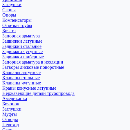
Заглушки
Сгоны
Опоры
Компенсаторы
Отрезки трубы
Бочата
Запорная арматура
Задвижки латунные
Задвижки стальные
Задвижки чугунные
Задвижки шиберные
Запорная арматура в изоляции
Затворы дисковые поворотные
Клапаны латунные
Клапаны стальные
Клапаны чугунные
Краны конусные латунные
Нержавеющие детали трубопровода
Американка
Бочонок
Заглушки
Муфты
Отводы
Переход
Сгон