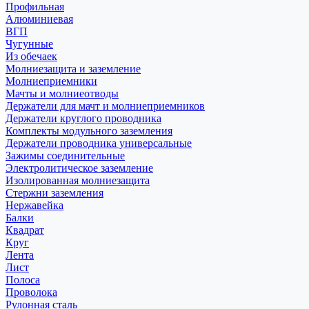
Профильная
Алюминиевая
ВГП
Чугунные
Из обечаек
Молниезащита и заземление
Молниеприемники
Мачты и молниеотводы
Держатели для мачт и молниеприемников
Держатели круглого проводника
Комплекты модульного заземления
Держатели проводника универсальные
Зажимы соединительные
Электролитическое заземление
Изолированная молниезащита
Стержни заземления
Нержавейка
Балки
Квадрат
Круг
Лента
Лист
Полоса
Проволока
Рулонная сталь