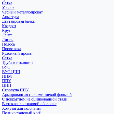
Сетка
Уголок
Черный металлопрокат
Арматура
Двутавровая балка
Квадрат
Круг
Лента
Листы
Полоса
Проволока
Рулонный прокат
Сетка
Труба в изоляции
ВУС
ВУС ЦПП
ППМ
ППУ
ЦПП
Скорлупа ППУ
Армированная с алюминиевой фольгой
С покрытием из оцинкованной стали
В стеклопластиковой оболочке
Хомуты для скорлупы
Полиуретановый клей