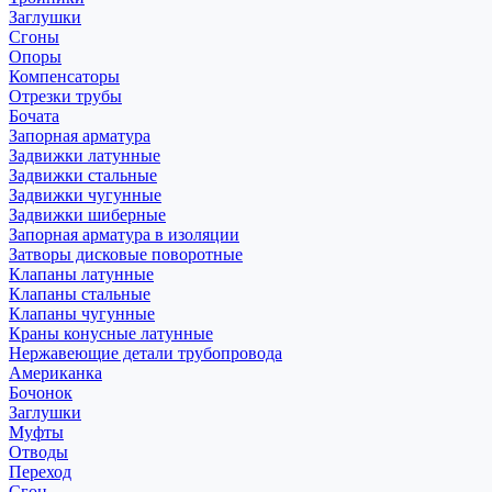
Заглушки
Сгоны
Опоры
Компенсаторы
Отрезки трубы
Бочата
Запорная арматура
Задвижки латунные
Задвижки стальные
Задвижки чугунные
Задвижки шиберные
Запорная арматура в изоляции
Затворы дисковые поворотные
Клапаны латунные
Клапаны стальные
Клапаны чугунные
Краны конусные латунные
Нержавеющие детали трубопровода
Американка
Бочонок
Заглушки
Муфты
Отводы
Переход
Сгон