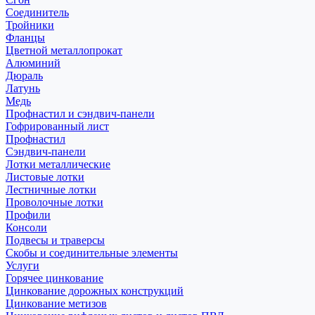
Соединитель
Тройники
Фланцы
Цветной металлопрокат
Алюминий
Дюраль
Латунь
Медь
Профнастил и сэндвич-панели
Гофрированный лист
Профнастил
Сэндвич-панели
Лотки металлические
Листовые лотки
Лестничные лотки
Проволочные лотки
Профили
Консоли
Подвесы и траверсы
Скобы и соединительные элементы
Услуги
Горячее цинкование
Цинкование дорожных конструкций
Цинкование метизов