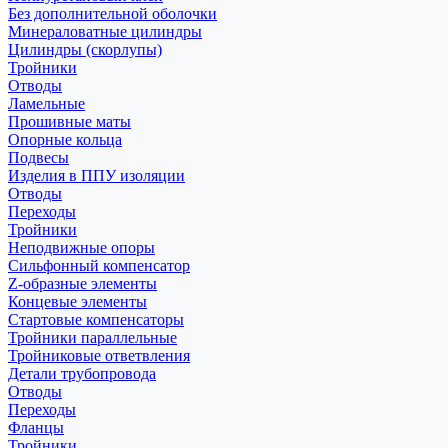
Без дополнительной оболочки
Минераловатные цилиндры
Цилиндры (скорлупы)
Тройники
Отводы
Ламельные
Прошивные маты
Опорные кольца
Подвесы
Изделия в ППУ изоляции
Отводы
Переходы
Тройники
Неподвижные опоры
Cильфонный компенсатор
Z-образные элементы
Концевые элементы
Стартовые компенсаторы
Тройники параллельные
Тройниковые ответвления
Детали трубопровода
Отводы
Переходы
Фланцы
Тройники