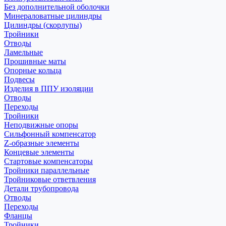
Без дополнительной оболочки
Минераловатные цилиндры
Цилиндры (скорлупы)
Тройники
Отводы
Ламельные
Прошивные маты
Опорные кольца
Подвесы
Изделия в ППУ изоляции
Отводы
Переходы
Тройники
Неподвижные опоры
Cильфонный компенсатор
Z-образные элементы
Концевые элементы
Стартовые компенсаторы
Тройники параллельные
Тройниковые ответвления
Детали трубопровода
Отводы
Переходы
Фланцы
Тройники