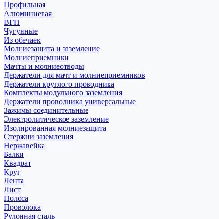
Профильная
Алюминиевая
ВГП
Чугунные
Из обечаек
Молниезащита и заземление
Молниеприемники
Мачты и молниеотводы
Держатели для мачт и молниеприемников
Держатели круглого проводника
Комплекты модульного заземления
Держатели проводника универсальные
Зажимы соединительные
Электролитическое заземление
Изолированная молниезащита
Стержни заземления
Нержавейка
Балки
Квадрат
Круг
Лента
Лист
Полоса
Проволока
Рулонная сталь