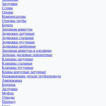
Заглушки
Сгоны
Опоры
Компенсаторы
Отрезки трубы
Бочата
Запорная арматура
Задвижки латунные
Задвижки стальные
Задвижки чугунные
Задвижки шиберные
Запорная арматура в изоляции
Затворы дисковые поворотные
Клапаны латунные
Клапаны стальные
Клапаны чугунные
Краны конусные латунные
Нержавеющие детали трубопровода
Американка
Бочонок
Заглушки
Муфты
Отводы
Переход
Сгон