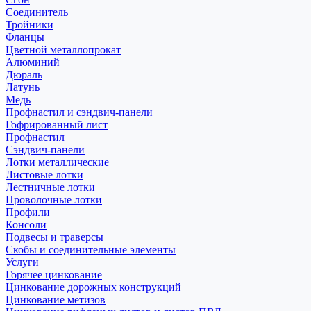
Соединитель
Тройники
Фланцы
Цветной металлопрокат
Алюминий
Дюраль
Латунь
Медь
Профнастил и сэндвич-панели
Гофрированный лист
Профнастил
Сэндвич-панели
Лотки металлические
Листовые лотки
Лестничные лотки
Проволочные лотки
Профили
Консоли
Подвесы и траверсы
Скобы и соединительные элементы
Услуги
Горячее цинкование
Цинкование дорожных конструкций
Цинкование метизов