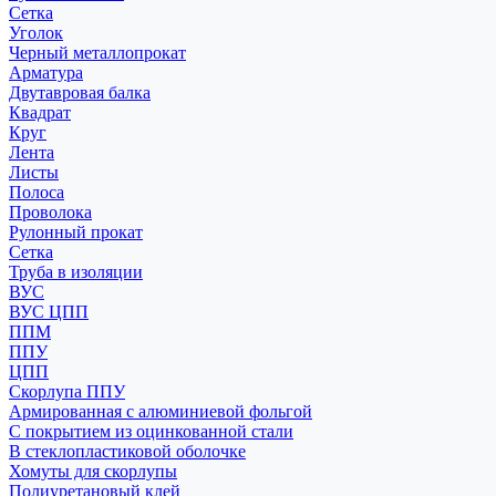
Сетка
Уголок
Черный металлопрокат
Арматура
Двутавровая балка
Квадрат
Круг
Лента
Листы
Полоса
Проволока
Рулонный прокат
Сетка
Труба в изоляции
ВУС
ВУС ЦПП
ППМ
ППУ
ЦПП
Скорлупа ППУ
Армированная с алюминиевой фольгой
С покрытием из оцинкованной стали
В стеклопластиковой оболочке
Хомуты для скорлупы
Полиуретановый клей