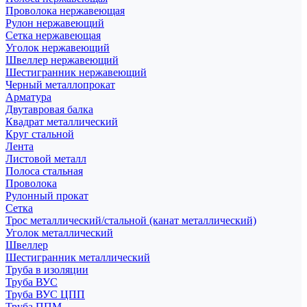
Проволока нержавеющая
Рулон нержавеющий
Сетка нержавеющая
Уголок нержавеющий
Швеллер нержавеющий
Шестигранник нержавеющий
Черный металлопрокат
Арматура
Двутавровая балка
Квадрат металлический
Круг стальной
Лента
Листовой металл
Полоса стальная
Проволока
Рулонный прокат
Сетка
Трос металлический/стальной (канат металлический)
Уголок металлический
Швеллер
Шестигранник металлический
Труба в изоляции
Труба ВУС
Труба ВУС ЦПП
Труба ППМ