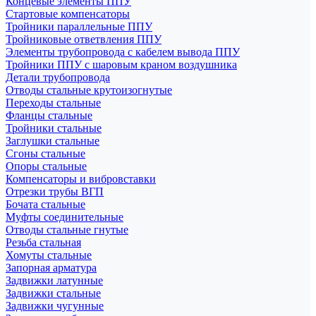
Концевые элементы ППУ
Стартовые компенсаторы
Тройники параллельные ППУ
Тройниковые ответвления ППУ
Элементы трубопровода с кабелем вывода ППУ
Тройники ППУ с шаровым краном воздушника
Детали трубопровода
Отводы стальные крутоизогнутые
Переходы стальные
Фланцы стальные
Тройники стальные
Заглушки стальные
Сгоны стальные
Опоры стальные
Компенсаторы и вибровставки
Отрезки трубы ВГП
Бочата стальные
Муфты соединительные
Отводы стальные гнутые
Резьба стальная
Хомуты стальные
Запорная арматура
Задвижки латунные
Задвижки стальные
Задвижки чугунные