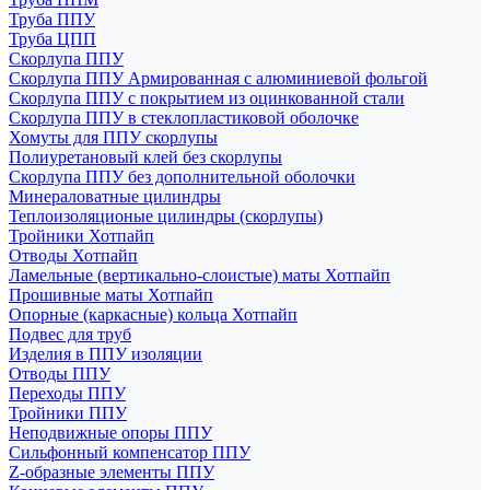
Труба ППУ
Труба ЦПП
Скорлупа ППУ
Скорлупа ППУ Армированная с алюминиевой фольгой
Скорлупа ППУ с покрытием из оцинкованной стали
Скорлупа ППУ в стеклопластиковой оболочке
Хомуты для ППУ скорлупы
Полиуретановый клей без скорлупы
Скорлупа ППУ без дополнительной оболочки
Минераловатные цилиндры
Теплоизоляционые цилиндры (скорлупы)
Тройники Хотпайп
Отводы Хотпайп
Ламельные (вертикально-слоистые) маты Хотпайп
Прошивные маты Хотпайп
Опорные (каркасные) кольца Хотпайп
Подвес для труб
Изделия в ППУ изоляции
Отводы ППУ
Переходы ППУ
Тройники ППУ
Неподвижные опоры ППУ
Cильфонный компенсатор ППУ
Z-образные элементы ППУ