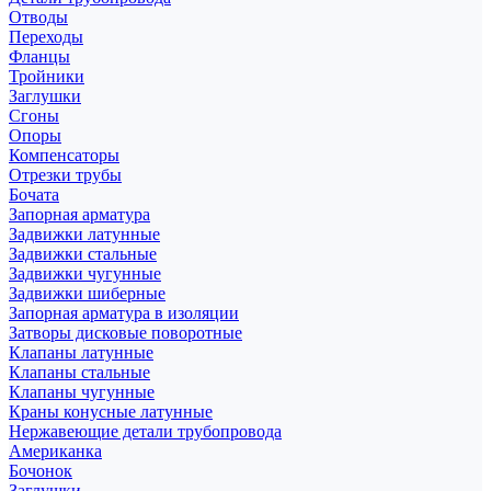
Отводы
Переходы
Фланцы
Тройники
Заглушки
Сгоны
Опоры
Компенсаторы
Отрезки трубы
Бочата
Запорная арматура
Задвижки латунные
Задвижки стальные
Задвижки чугунные
Задвижки шиберные
Запорная арматура в изоляции
Затворы дисковые поворотные
Клапаны латунные
Клапаны стальные
Клапаны чугунные
Краны конусные латунные
Нержавеющие детали трубопровода
Американка
Бочонок
Заглушки