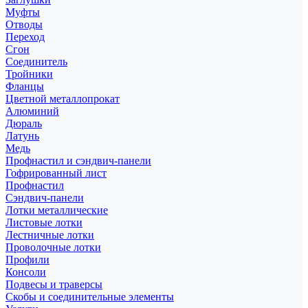
Муфты
Отводы
Переход
Сгон
Соединитель
Тройники
Фланцы
Цветной металлопрокат
Алюминий
Дюраль
Латунь
Медь
Профнастил и сэндвич-панели
Гофрированный лист
Профнастил
Сэндвич-панели
Лотки металлические
Листовые лотки
Лестничные лотки
Проволочные лотки
Профили
Консоли
Подвесы и траверсы
Скобы и соединительные элементы