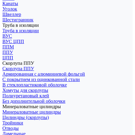
Канаты
Уголок
Швеллер
Шестигранник
Труба в изоляции
Труба в изоляции
ВУС
ВУС ЦПП
ППМ
ППУ
ЦПП
Скорлупа ППУ
Скорлупа ППУ
Армированная с алюминиевой фольгой
С покрытием из оцинкованной стали
В стеклопластиковой оболочке
Хомуты для скорлупы
Полиуретановый клей
Без дополнительной оболочки
Минераловатные цилиндры
Минераловатные цилиндры
Цилиндры (скорлупы)
Тройники
Отводы
Ламельные