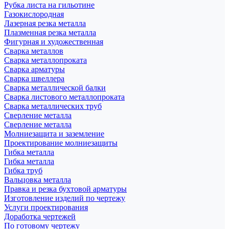
Рубка листа на гильотине
Газокислородная
Лазерная резка металла
Плазменная резка металла
Фигурная и художественная
Сварка металлов
Сварка металлопроката
Сварка арматуры
Сварка швеллера
Сварка металлической балки
Сварка листового металлопроката
Сварка металлических труб
Сверление металла
Сверление металла
Молниезащита и заземление
Проектирование молниезащиты
Гибка металла
Гибка металла
Гибка труб
Вальцовка металла
Правка и резка бухтовой арматуры
Изготовление изделий по чертежу
Услуги проектирования
Доработка чертежей
По готовому чертежу