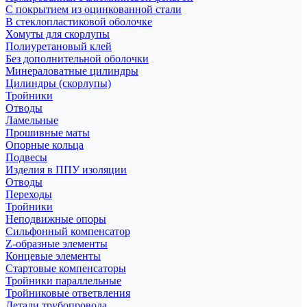
С покрытием из оцинкованной стали
В стеклопластиковой оболочке
Хомуты для скорлупы
Полиуретановый клей
Без дополнительной оболочки
Минераловатные цилиндры
Цилиндры (скорлупы)
Тройники
Отводы
Ламельные
Прошивные маты
Опорные кольца
Подвесы
Изделия в ППУ изоляции
Отводы
Переходы
Тройники
Неподвижные опоры
Cильфонный компенсатор
Z-образные элементы
Концевые элементы
Стартовые компенсаторы
Тройники параллельные
Тройниковые ответвления
Детали трубопровода