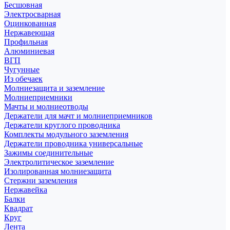
Бесшовная
Электросварная
Оцинкованная
Нержавеющая
Профильная
Алюминиевая
ВГП
Чугунные
Из обечаек
Молниезащита и заземление
Молниеприемники
Мачты и молниеотводы
Держатели для мачт и молниеприемников
Держатели круглого проводника
Комплекты модульного заземления
Держатели проводника универсальные
Зажимы соединительные
Электролитическое заземление
Изолированная молниезащита
Стержни заземления
Нержавейка
Балки
Квадрат
Круг
Лента