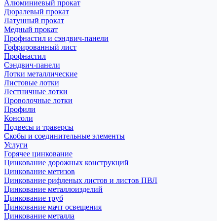
Алюминиевый прокат
Дюралевый прокат
Латунный прокат
Медный прокат
Профнастил и сэндвич-панели
Гофрированный лист
Профнастил
Сэндвич-панели
Лотки металлические
Листовые лотки
Лестничные лотки
Проволочные лотки
Профили
Консоли
Подвесы и траверсы
Скобы и соединительные элементы
Услуги
Горячее цинкование
Цинкование дорожных конструкций
Цинкование метизов
Цинкование рифленых листов и листов ПВЛ
Цинкование металлоизделий
Цинкование труб
Цинкование мачт освещения
Цинкование металла