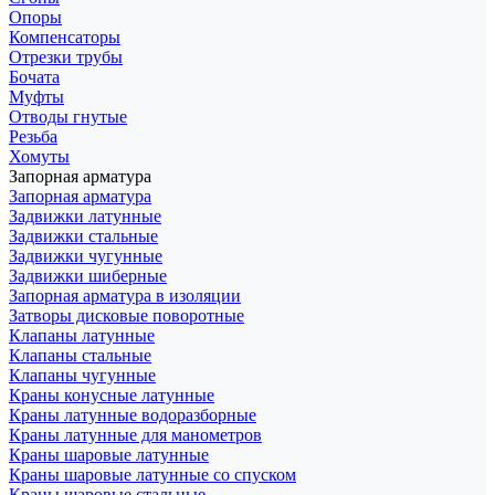
Опоры
Компенсаторы
Отрезки трубы
Бочата
Муфты
Отводы гнутые
Резьба
Хомуты
Запорная арматура
Запорная арматура
Задвижки латунные
Задвижки стальные
Задвижки чугунные
Задвижки шиберные
Запорная арматура в изоляции
Затворы дисковые поворотные
Клапаны латунные
Клапаны стальные
Клапаны чугунные
Краны конусные латунные
Краны латунные водоразборные
Краны латунные для манометров
Краны шаровые латунные
Краны шаровые латунные со спуском
Краны шаровые стальные