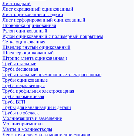
Лист гладкий
Лист окрашенный оцинкованный
Лист оцинкованный гладкий
Лист перфорированный оцинкованный
Проволока оцинкованная
Рулон оцинкованный
Рулон оцинкованный с полимерный покрытием
Сетка оцинкованная
Швеллер гнутый оцинкованный
Швеллер оцинкованный
Штрипс (лента оцинкованная )
Трубы стальные
Труба бесшовная
Трубы стальные прямошовные электросварные
Трубы оцинкованные
Труба нержавеющая
Труба профильная электросварная
Труба алюминиевая
Труба ВГП
Трубы для канализации и детали
Трубы из обечаек
Молниезащита и заземление
Молниеприемники
Мачты и молниеотводы
Держатели для мачт и молниеприемников