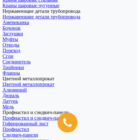
Краны шаровые чугунные
Нержавеющие детали трубопровода
Нержавеющие детали трубопровода
Американка
Бочонок
Заглушки
Муфты
Отводы
Переход
Сгон
Соединитель
Тройники
Фланцы
Цветной металлопрокат
Цветной металлопрокат
Алюминий
Дюраль
Латунь
Медь
Профнастил и сэндвич-панели
Профнастил и сэндвич-панели
Гофрированный лист
Профнастил
Сэндвич-панели