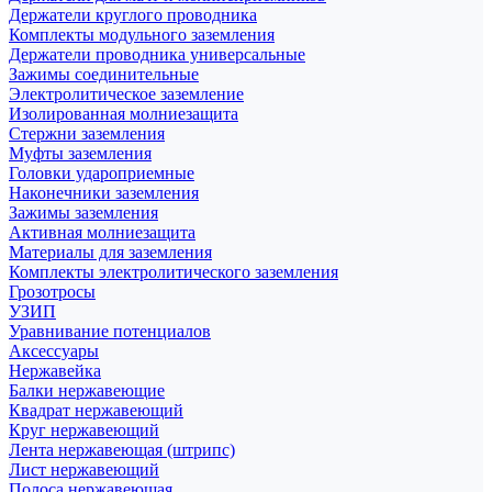
Держатели круглого проводника
Комплекты модульного заземления
Держатели проводника универсальные
Зажимы соединительные
Электролитическое заземление
Изолированная молниезащита
Стержни заземления
Муфты заземления
Головки удароприемные
Наконечники заземления
Зажимы заземления
Активная молниезащита
Материалы для заземления
Комплекты электролитического заземления
Грозотросы
УЗИП
Уравнивание потенциалов
Аксессуары
Нержавейка
Балки нержавеющие
Квадрат нержавеющий
Круг нержавеющий
Лента нержавеющая (штрипс)
Лист нержавеющий
Полоса нержавеющая