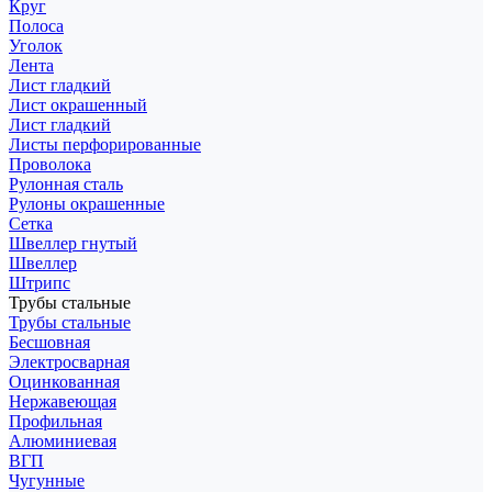
Круг
Полоса
Уголок
Лента
Лист гладкий
Лист окрашенный
Лист гладкий
Листы перфорированные
Проволока
Рулонная сталь
Рулоны окрашенные
Сетка
Швеллер гнутый
Швеллер
Штрипс
Трубы стальные
Трубы стальные
Бесшовная
Электросварная
Оцинкованная
Нержавеющая
Профильная
Алюминиевая
ВГП
Чугунные