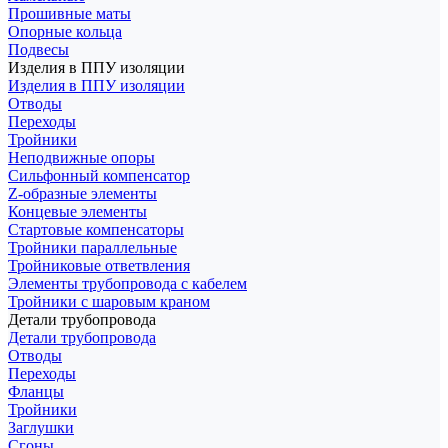
Прошивные маты
Опорные кольца
Подвесы
Изделия в ППУ изоляции
Изделия в ППУ изоляции
Отводы
Переходы
Тройники
Неподвижные опоры
Cильфонный компенсатор
Z-образные элементы
Концевые элементы
Стартовые компенсаторы
Тройники параллельные
Тройниковые ответвления
Элементы трубопровода с кабелем
Тройники с шаровым краном
Детали трубопровода
Детали трубопровода
Отводы
Переходы
Фланцы
Тройники
Заглушки
Сгоны