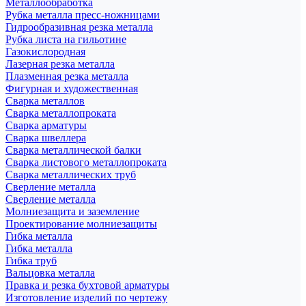
Металлообработка
Рубка металла пресс-ножницами
Гидрообразивная резка металла
Рубка листа на гильотине
Газокислородная
Лазерная резка металла
Плазменная резка металла
Фигурная и художественная
Сварка металлов
Сварка металлопроката
Сварка арматуры
Сварка швеллера
Сварка металлической балки
Сварка листового металлопроката
Сварка металлических труб
Сверление металла
Сверление металла
Молниезащита и заземление
Проектирование молниезащиты
Гибка металла
Гибка металла
Гибка труб
Вальцовка металла
Правка и резка бухтовой арматуры
Изготовление изделий по чертежу