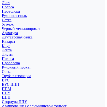
Лист
Полоса
Проволока
Рулонная сталь
Сетка
Уголок
Черный металлопрокат
Арматура
Двутавровая балка
Квадрат
Круг
Лента
Листы
Полоса
Проволока
Рулонный прокат
Сетка
Труба в изоляции
ВУС
ВУС ЦПП
ППМ
ППУ
ЦПП
Скорлупа ППУ
Армированная с алюминиевой фольгой