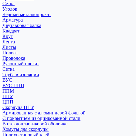
Сетка
Уголок
Черный металлопрокат
Арматура
Двутавровая балка
Квадрат
Круг
Лента
Листы
Полоса
Проволока
Рулонный прокат
Сетка
Труба в изоляции
ВУС
ВУС ЦПП
ППМ
ППУ
ЦПП
Скорлупа ППУ
Армированная с алюминиевой фольгой
С покрытием из оцинкованной стали
В стеклопластиковой оболочке
Хомуты для скорлупы
Полиуретановый клей