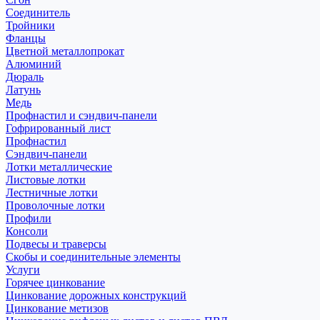
Соединитель
Тройники
Фланцы
Цветной металлопрокат
Алюминий
Дюраль
Латунь
Медь
Профнастил и сэндвич-панели
Гофрированный лист
Профнастил
Сэндвич-панели
Лотки металлические
Листовые лотки
Лестничные лотки
Проволочные лотки
Профили
Консоли
Подвесы и траверсы
Скобы и соединительные элементы
Услуги
Горячее цинкование
Цинкование дорожных конструкций
Цинкование метизов