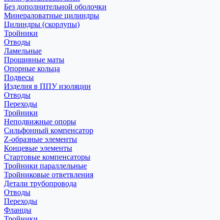
Без дополнительной оболочки
Минераловатные цилиндры
Цилиндры (скорлупы)
Тройники
Отводы
Ламельные
Прошивные маты
Опорные кольца
Подвесы
Изделия в ППУ изоляции
Отводы
Переходы
Тройники
Неподвижные опоры
Cильфонный компенсатор
Z-образные элементы
Концевые элементы
Стартовые компенсаторы
Тройники параллельные
Тройниковые ответвления
Детали трубопровода
Отводы
Переходы
Фланцы
Тройники