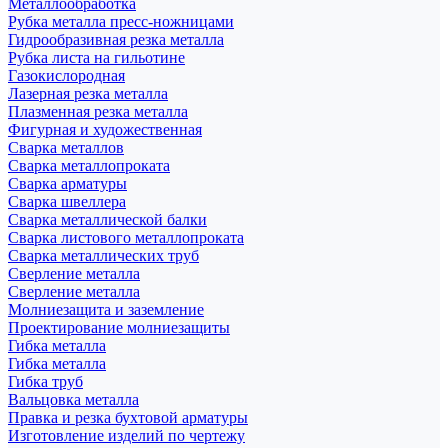
Металлообработка
Рубка металла пресс-ножницами
Гидрообразивная резка металла
Рубка листа на гильотине
Газокислородная
Лазерная резка металла
Плазменная резка металла
Фигурная и художественная
Сварка металлов
Сварка металлопроката
Сварка арматуры
Сварка швеллера
Сварка металлической балки
Сварка листового металлопроката
Сварка металлических труб
Сверление металла
Сверление металла
Молниезащита и заземление
Проектирование молниезащиты
Гибка металла
Гибка металла
Гибка труб
Вальцовка металла
Правка и резка бухтовой арматуры
Изготовление изделий по чертежу