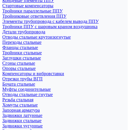
Концевые элементы ППУ
Стартовые компенсаторы
Тройники параллельные ППУ
Тройниковые ответвления ППУ
Элементы трубопровода с кабелем вывода ППУ
Тройники ППУ с шаровым краном воздушника
Детали трубопровода
Отводы стальные крутоизогнутые
Переходы стальные
Фланцы стальные
Тройники стальные
Заглушки стальные
Сгоны стальные
Опоры стальные
Компенсаторы и вибровставки
Отрезки трубы ВГП
Бочата стальные
Муфты соединительные
Отводы стальные гнутые
Резьба стальная
Хомуты стальные
Запорная арматура
Задвижки латунные
Задвижки стальные
Задвижки чугунные