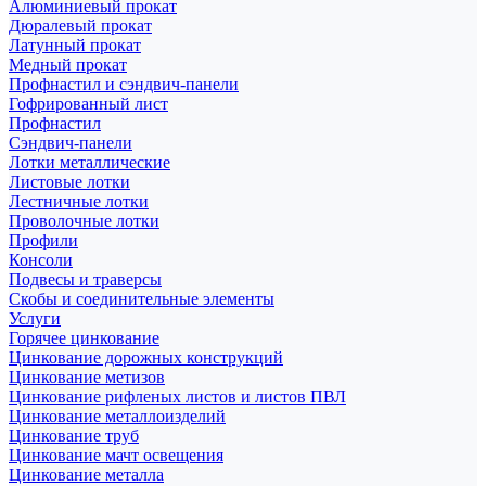
Алюминиевый прокат
Дюралевый прокат
Латунный прокат
Медный прокат
Профнастил и сэндвич-панели
Гофрированный лист
Профнастил
Сэндвич-панели
Лотки металлические
Листовые лотки
Лестничные лотки
Проволочные лотки
Профили
Консоли
Подвесы и траверсы
Скобы и соединительные элементы
Услуги
Горячее цинкование
Цинкование дорожных конструкций
Цинкование метизов
Цинкование рифленых листов и листов ПВЛ
Цинкование металлоизделий
Цинкование труб
Цинкование мачт освещения
Цинкование металла