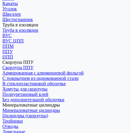
Канаты
Уголок
Швеллер
Шестигранник
Труба в изоляции
Труба в изоляции
ВУС
ВУС ЦПП
ППМ
ППУ
ЦПП
Скорлупа ППУ
Скорлупа ППУ
Армированная с алюминиевой фольгой
С покрытием из оцинкованной стали
В стеклопластиковой оболочке
Хомуты для скорлупы
Полиуретановый клей
Без дополнительной оболочки
Минераловатные цилиндры
Минераловатные цилиндры
Цилиндры (скорлупы)
Тройники
Отводы
Ламельные