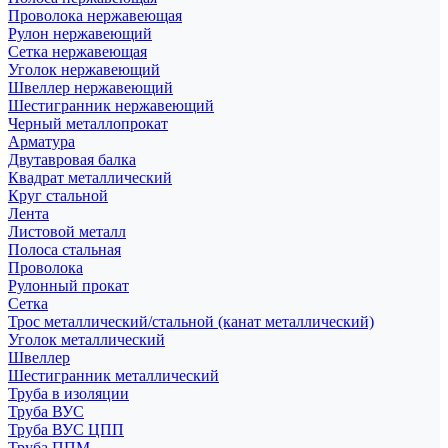
Проволока нержавеющая
Рулон нержавеющий
Сетка нержавеющая
Уголок нержавеющий
Швеллер нержавеющий
Шестигранник нержавеющий
Черный металлопрокат
Арматура
Двутавровая балка
Квадрат металлический
Круг стальной
Лента
Листовой металл
Полоса стальная
Проволока
Рулонный прокат
Сетка
Трос металлический/стальной (канат металлический)
Уголок металлический
Швеллер
Шестигранник металлический
Труба в изоляции
Труба ВУС
Труба ВУС ЦПП
Труба ППМ