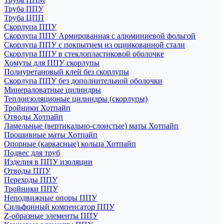
Труба ППУ
Труба ЦПП
Скорлупа ППУ
Скорлупа ППУ Армированная с алюминиевой фольгой
Скорлупа ППУ с покрытием из оцинкованной стали
Скорлупа ППУ в стеклопластиковой оболочке
Хомуты для ППУ скорлупы
Полиуретановый клей без скорлупы
Скорлупа ППУ без дополнительной оболочки
Минераловатные цилиндры
Теплоизоляционые цилиндры (скорлупы)
Тройники Хотпайп
Отводы Хотпайп
Ламельные (вертикально-слоистые) маты Хотпайп
Прошивные маты Хотпайп
Опорные (каркасные) кольца Хотпайп
Подвес для труб
Изделия в ППУ изоляции
Отводы ППУ
Переходы ППУ
Тройники ППУ
Неподвижные опоры ППУ
Cильфонный компенсатор ППУ
Z-образные элементы ППУ