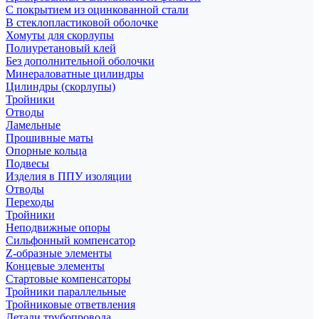
С покрытием из оцинкованной стали
В стеклопластиковой оболочке
Хомуты для скорлупы
Полиуретановый клей
Без дополнительной оболочки
Минераловатные цилиндры
Цилиндры (скорлупы)
Тройники
Отводы
Ламельные
Прошивные маты
Опорные кольца
Подвесы
Изделия в ППУ изоляции
Отводы
Переходы
Тройники
Неподвижные опоры
Cильфонный компенсатор
Z-образные элементы
Концевые элементы
Стартовые компенсаторы
Тройники параллельные
Тройниковые ответвления
Детали трубопровода