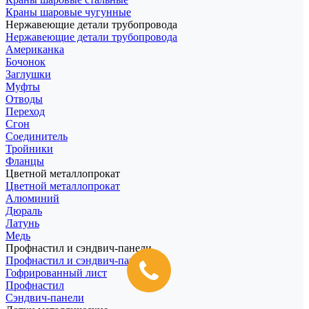
Краны шаровые чугунные
Нержавеющие детали трубопровода
Нержавеющие детали трубопровода
Американка
Бочонок
Заглушки
Муфты
Отводы
Переход
Сгон
Соединитель
Тройники
Фланцы
Цветной металлопрокат
Цветной металлопрокат
Алюминий
Дюраль
Латунь
Медь
Профнастил и сэндвич-панели
Профнастил и сэндвич-панели
Гофрированный лист
Профнастил
Сэндвич-панели