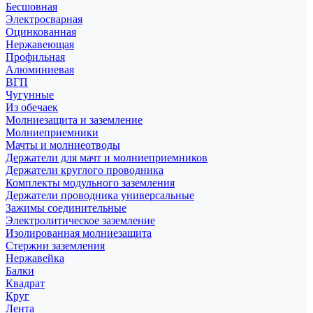
Бесшовная
Электросварная
Оцинкованная
Нержавеющая
Профильная
Алюминиевая
ВГП
Чугунные
Из обечаек
Молниезащита и заземление
Молниеприемники
Мачты и молниеотводы
Держатели для мачт и молниеприемников
Держатели круглого проводника
Комплекты модульного заземления
Держатели проводника универсальные
Зажимы соединительные
Электролитическое заземление
Изолированная молниезащита
Стержни заземления
Нержавейка
Балки
Квадрат
Круг
Лента