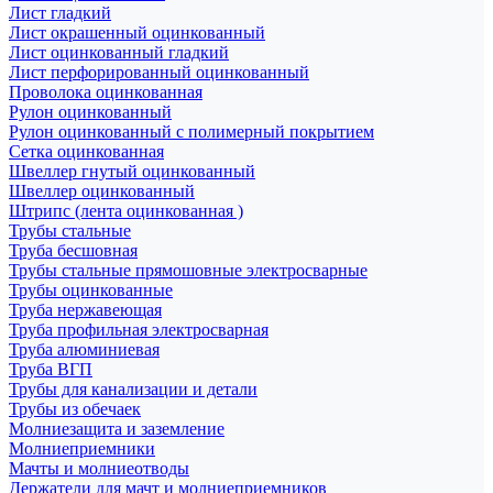
Лист гладкий
Лист окрашенный оцинкованный
Лист оцинкованный гладкий
Лист перфорированный оцинкованный
Проволока оцинкованная
Рулон оцинкованный
Рулон оцинкованный с полимерный покрытием
Сетка оцинкованная
Швеллер гнутый оцинкованный
Швеллер оцинкованный
Штрипс (лента оцинкованная )
Трубы стальные
Труба бесшовная
Трубы стальные прямошовные электросварные
Трубы оцинкованные
Труба нержавеющая
Труба профильная электросварная
Труба алюминиевая
Труба ВГП
Трубы для канализации и детали
Трубы из обечаек
Молниезащита и заземление
Молниеприемники
Мачты и молниеотводы
Держатели для мачт и молниеприемников