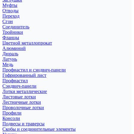
Муфты
Отводы
Переход
Сгон
Соединитель
Тройники
Фланцы
Цветной металлопрокат
Алюминий
Дюраль
Латунь
Медь
Профнастил и сэндвич-панели
Гофрированный лист
Профнастил
Сэндвич-панели
Лотки металлические
Листовые лотки
Лестничные лотки
Проволочные лотки
Профили
Консоли
Подвесы и траверсы
Скобы и соединительные элементы