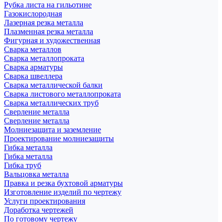
Рубка листа на гильотине
Газокислородная
Лазерная резка металла
Плазменная резка металла
Фигурная и художественная
Сварка металлов
Сварка металлопроката
Сварка арматуры
Сварка швеллера
Сварка металлической балки
Сварка листового металлопроката
Сварка металлических труб
Сверление металла
Сверление металла
Молниезащита и заземление
Проектирование молниезащиты
Гибка металла
Гибка металла
Гибка труб
Вальцовка металла
Правка и резка бухтовой арматуры
Изготовление изделий по чертежу
Услуги проектирования
Доработка чертежей
По готовому чертежу