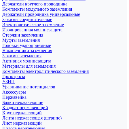
Держатели круглого проводника
Комплекты модульного заземления
Держатели проводника универсальные
Зажимы соединительные
Электролитическое заземление
Изолированная молниезащита
Стержни заземления
Муфты заземления
Головки удароприемные
Наконечники заземления
Зажимы заземления
Активная молниезащита
Материалы для заземления
Комплекты электролитического заземления
Грозотросы
УЗИП
Уравнивание потенциалов
Аксессуары
Нержавейка
Балки нержавеющие
Квадрат нержавеющий
Круг нержавеющий
Лента нержавеющая (штрипс)
Лист нержавеющий
Полоса нержавеющая