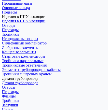
Прошивные маты
Опорные кольца
Подвесы
Изделия в ППУ изоляции
Изделия в ППУ изоляции
Отводы
Переходы
Тройники
Неподвижные опоры
Cильфонный компенсатор
Z-образные элементы
Концевые элементы
Стартовые компенсаторы
Тройники параллельные
Тройниковые ответвления
Элементы трубопровода с кабелем
Тройники с шаровым краном
Детали трубопровода
Детали трубопровода
Отводы
Переходы
Фланцы
Тройники
Заглушки
Сгоны