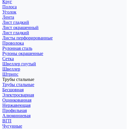
Круг
Полоса
Уголок
Лента
Лист гладкий
Лист окрашенный
Лист гладкий
Листы перфорированные
Проволока
Рулонная сталь
Рулоны окрашенные
Сетка
Швеллер гнутый
Швеллер
Штрипс
Трубы стальные
Трубы стальные
Бесшовная
Электросварная
Оцинкованная
Нержавеющая
Профильная
Алюминиевая
ВГП
Чугунные