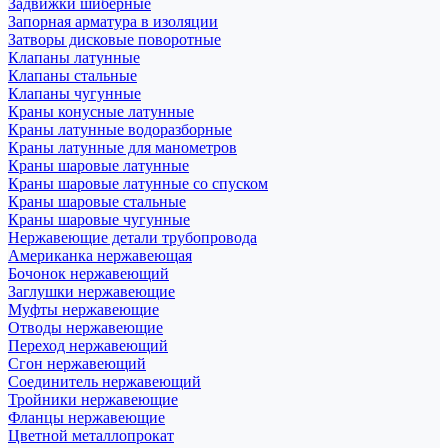
Задвижки шиберные
Запорная арматура в изоляции
Затворы дисковые поворотные
Клапаны латунные
Клапаны стальные
Клапаны чугунные
Краны конусные латунные
Краны латунные водоразборные
Краны латунные для манометров
Краны шаровые латунные
Краны шаровые латунные со спуском
Краны шаровые стальные
Краны шаровые чугунные
Нержавеющие детали трубопровода
Американка нержавеющая
Бочонок нержавеющий
Заглушки нержавеющие
Муфты нержавеющие
Отводы нержавеющие
Переход нержавеющий
Сгон нержавеющий
Соединитель нержавеющий
Тройники нержавеющие
Фланцы нержавеющие
Цветной металлопрокат