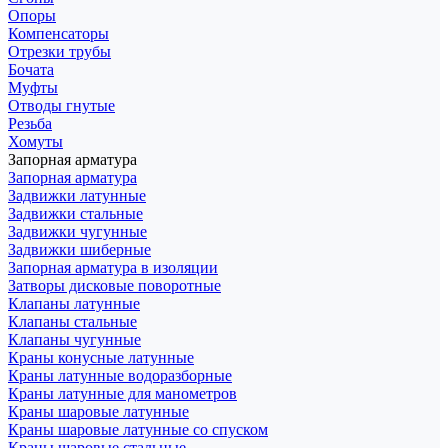
Опоры
Компенсаторы
Отрезки трубы
Бочата
Муфты
Отводы гнутые
Резьба
Хомуты
Запорная арматура
Запорная арматура
Задвижки латунные
Задвижки стальные
Задвижки чугунные
Задвижки шиберные
Запорная арматура в изоляции
Затворы дисковые поворотные
Клапаны латунные
Клапаны стальные
Клапаны чугунные
Краны конусные латунные
Краны латунные водоразборные
Краны латунные для манометров
Краны шаровые латунные
Краны шаровые латунные со спуском
Краны шаровые стальные