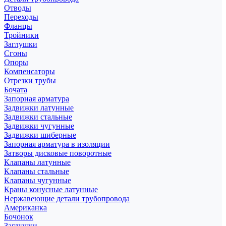
Отводы
Переходы
Фланцы
Тройники
Заглушки
Сгоны
Опоры
Компенсаторы
Отрезки трубы
Бочата
Запорная арматура
Задвижки латунные
Задвижки стальные
Задвижки чугунные
Задвижки шиберные
Запорная арматура в изоляции
Затворы дисковые поворотные
Клапаны латунные
Клапаны стальные
Клапаны чугунные
Краны конусные латунные
Нержавеющие детали трубопровода
Американка
Бочонок
Заглушки