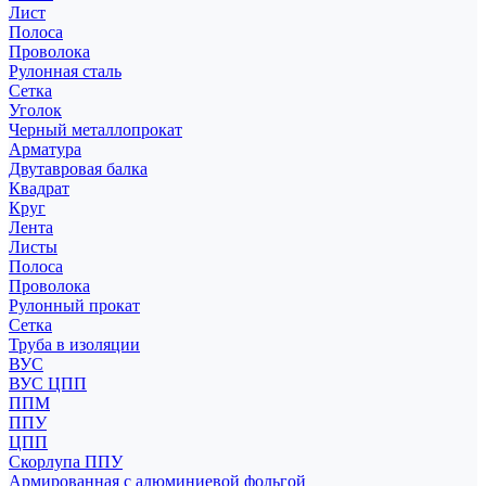
Лист
Полоса
Проволока
Рулонная сталь
Сетка
Уголок
Черный металлопрокат
Арматура
Двутавровая балка
Квадрат
Круг
Лента
Листы
Полоса
Проволока
Рулонный прокат
Сетка
Труба в изоляции
ВУС
ВУС ЦПП
ППМ
ППУ
ЦПП
Скорлупа ППУ
Армированная с алюминиевой фольгой