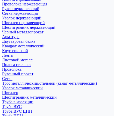
Проволока нержавеющая
Рулон нержавеющий
Сетка нержавеющая
Уголок нержавеющий
Швеллер нержавеющий
Шестигранник нержавеющий
Черный металлопрокат
Арматура
Двутавровая балка
Квадрат металлический
Круг стальной
Лента
Листовой металл
Полоса стальная
Проволока
Рулонный прокат
Сетка
Трос металлический/стальной (канат металлический)
Уголок металлический
Швеллер
Шестигранник металлический
Труба в изоляции
Труба ВУС
Труба ВУС ЦПП
Труба ППМ