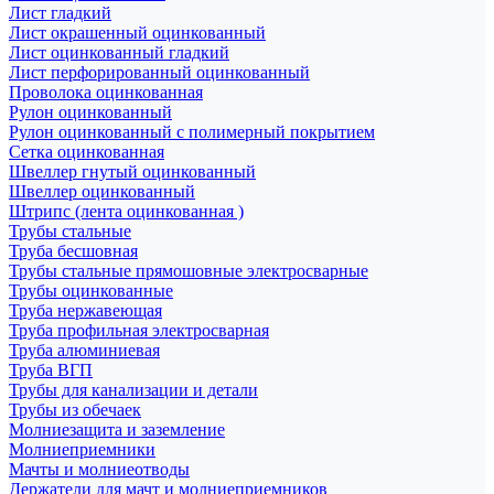
Лист гладкий
Лист окрашенный оцинкованный
Лист оцинкованный гладкий
Лист перфорированный оцинкованный
Проволока оцинкованная
Рулон оцинкованный
Рулон оцинкованный с полимерный покрытием
Сетка оцинкованная
Швеллер гнутый оцинкованный
Швеллер оцинкованный
Штрипс (лента оцинкованная )
Трубы стальные
Труба бесшовная
Трубы стальные прямошовные электросварные
Трубы оцинкованные
Труба нержавеющая
Труба профильная электросварная
Труба алюминиевая
Труба ВГП
Трубы для канализации и детали
Трубы из обечаек
Молниезащита и заземление
Молниеприемники
Мачты и молниеотводы
Держатели для мачт и молниеприемников