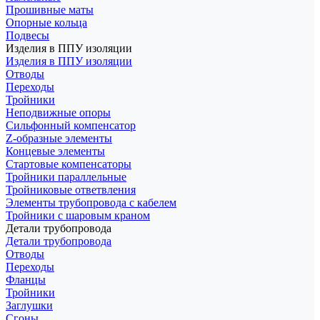
Прошивные маты
Опорные кольца
Подвесы
Изделия в ППУ изоляции
Изделия в ППУ изоляции
Отводы
Переходы
Тройники
Неподвижные опоры
Cильфонный компенсатор
Z-образные элементы
Концевые элементы
Стартовые компенсаторы
Тройники параллельные
Тройниковые ответвления
Элементы трубопровода с кабелем
Тройники с шаровым краном
Детали трубопровода
Детали трубопровода
Отводы
Переходы
Фланцы
Тройники
Заглушки
Сгоны