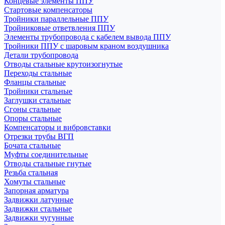
Концевые элементы ППУ
Стартовые компенсаторы
Тройники параллельные ППУ
Тройниковые ответвления ППУ
Элементы трубопровода с кабелем вывода ППУ
Тройники ППУ с шаровым краном воздушника
Детали трубопровода
Отводы стальные крутоизогнутые
Переходы стальные
Фланцы стальные
Тройники стальные
Заглушки стальные
Сгоны стальные
Опоры стальные
Компенсаторы и вибровставки
Отрезки трубы ВГП
Бочата стальные
Муфты соединительные
Отводы стальные гнутые
Резьба стальная
Хомуты стальные
Запорная арматура
Задвижки латунные
Задвижки стальные
Задвижки чугунные