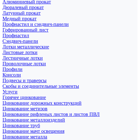
Алюминиевый прокат
Дюралевый прокат
Латунный прокат
Медный прокат
Профнастил и сэндвич-панели
Гофрированный лист
Профнастил
Сэндвич-панели
Лотки металлические
Листовые лотки
Лестничные лотки
Проволочные лотки
Профили
Консоли
Подвесы и траверсы
Скобы и соединительные элементы
Услуги
Горячее цинкование
Цинкование дорожных конструкций
Цинкование метизов
Цинкование рифленых листов и листов ПВЛ
Цинкование металлоизделий
Цинкование труб
Цинкование мачт освещения
Цинкование металла