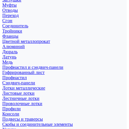
Муфты
Отводы
Переход
Сгон
Соединитель
Тройники
Фланцы
Цветной металлопрокат
Алюминий
Дюраль
Латунь
Медь
Профнастил и сэндвич-панели
Гофрированный лист
Профнастил
Сэндвич-панели
Лотки металлические
Листовые лотки
Лестничные лотки
Проволочные лотки
Профили
Консоли
Подвесы и траверсы
Скобы и соединительные элементы