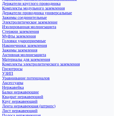
Держатели круглого проводника
Комплекты модульного заземления
Держатели проводника универсальные
Зажимы соединительные
Электролитическое заземление
Изолированная молниезащита
Стержни заземления
Муфты заземления
Головки удароприемные
Наконечники заземления
Зажимы заземления
Активная молниезащита
Материалы для заземления
Комплекты электролитического заземления
Грозотросы
УЗИП
Уравнивание потенциалов
Аксессуары
Нержавейка
Балки нержавеющие
Квадрат нержавеющий
Круг нержавеющий
Лента нержавеющая (штрипс)
Лист нержавеющий
Полоса нержавеющая