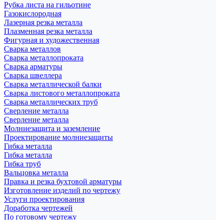
Рубка листа на гильотине
Газокислородная
Лазерная резка металла
Плазменная резка металла
Фигурная и художественная
Сварка металлов
Сварка металлопроката
Сварка арматуры
Сварка швеллера
Сварка металлической балки
Сварка листового металлопроката
Сварка металлических труб
Сверление металла
Сверление металла
Молниезащита и заземление
Проектирование молниезащиты
Гибка металла
Гибка металла
Гибка труб
Вальцовка металла
Правка и резка бухтовой арматуры
Изготовление изделий по чертежу
Услуги проектирования
Доработка чертежей
По готовому чертежу