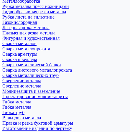
Металлообработка
Рубка металла пресс-ножницами
Гидрообразивная резка металла
Рубка листа на гильотине
Газокислородная
Лазерная резка металла
Плазменная резка металла
Фигурная и художественная
Сварка металлов
Сварка металлопроката
Сварка арматуры
Сварка швеллера
Сварка металлической балки
Сварка листового металлопроката
Сварка металлических труб
Сверление металла
Сверление металла
Молниезащита и заземление
Проектирование молниезащиты
Гибка металла
Гибка металла
Гибка труб
Вальцовка металла
Правка и резка бухтовой арматуры
Изготовление изделий по чертежу