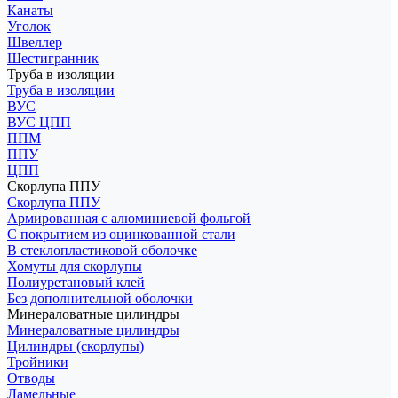
Канаты
Уголок
Швеллер
Шестигранник
Труба в изоляции
Труба в изоляции
ВУС
ВУС ЦПП
ППМ
ППУ
ЦПП
Скорлупа ППУ
Скорлупа ППУ
Армированная с алюминиевой фольгой
С покрытием из оцинкованной стали
В стеклопластиковой оболочке
Хомуты для скорлупы
Полиуретановый клей
Без дополнительной оболочки
Минераловатные цилиндры
Минераловатные цилиндры
Цилиндры (скорлупы)
Тройники
Отводы
Ламельные