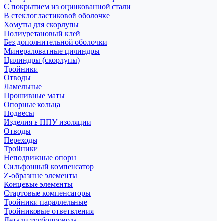
С покрытием из оцинкованной стали
В стеклопластиковой оболочке
Хомуты для скорлупы
Полиуретановый клей
Без дополнительной оболочки
Минераловатные цилиндры
Цилиндры (скорлупы)
Тройники
Отводы
Ламельные
Прошивные маты
Опорные кольца
Подвесы
Изделия в ППУ изоляции
Отводы
Переходы
Тройники
Неподвижные опоры
Cильфонный компенсатор
Z-образные элементы
Концевые элементы
Стартовые компенсаторы
Тройники параллельные
Тройниковые ответвления
Детали трубопровода