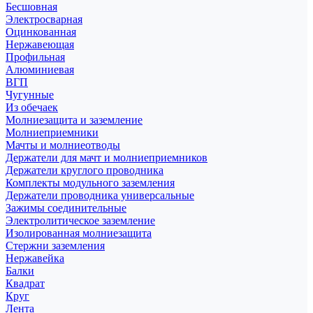
Бесшовная
Электросварная
Оцинкованная
Нержавеющая
Профильная
Алюминиевая
ВГП
Чугунные
Из обечаек
Молниезащита и заземление
Молниеприемники
Мачты и молниеотводы
Держатели для мачт и молниеприемников
Держатели круглого проводника
Комплекты модульного заземления
Держатели проводника универсальные
Зажимы соединительные
Электролитическое заземление
Изолированная молниезащита
Стержни заземления
Нержавейка
Балки
Квадрат
Круг
Лента