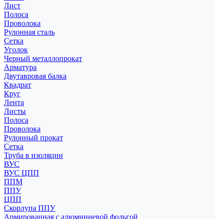
Лист
Полоса
Проволока
Рулонная сталь
Сетка
Уголок
Черный металлопрокат
Арматура
Двутавровая балка
Квадрат
Круг
Лента
Листы
Полоса
Проволока
Рулонный прокат
Сетка
Труба в изоляции
ВУС
ВУС ЦПП
ППМ
ППУ
ЦПП
Скорлупа ППУ
Армированная с алюминиевой фольгой