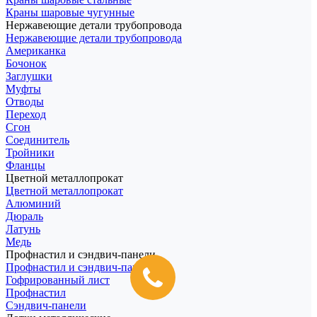
Краны шаровые чугунные
Нержавеющие детали трубопровода
Нержавеющие детали трубопровода
Американка
Бочонок
Заглушки
Муфты
Отводы
Переход
Сгон
Соединитель
Тройники
Фланцы
Цветной металлопрокат
Цветной металлопрокат
Алюминий
Дюраль
Латунь
Медь
Профнастил и сэндвич-панели
Профнастил и сэндвич-панели
Гофрированный лист
Профнастил
Сэндвич-панели