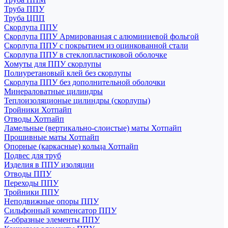
Труба ППУ
Труба ЦПП
Скорлупа ППУ
Скорлупа ППУ Армированная с алюминиевой фольгой
Скорлупа ППУ с покрытием из оцинкованной стали
Скорлупа ППУ в стеклопластиковой оболочке
Хомуты для ППУ скорлупы
Полиуретановый клей без скорлупы
Скорлупа ППУ без дополнительной оболочки
Минераловатные цилиндры
Теплоизоляционые цилиндры (скорлупы)
Тройники Хотпайп
Отводы Хотпайп
Ламельные (вертикально-слоистые) маты Хотпайп
Прошивные маты Хотпайп
Опорные (каркасные) кольца Хотпайп
Подвес для труб
Изделия в ППУ изоляции
Отводы ППУ
Переходы ППУ
Тройники ППУ
Неподвижные опоры ППУ
Cильфонный компенсатор ППУ
Z-образные элементы ППУ