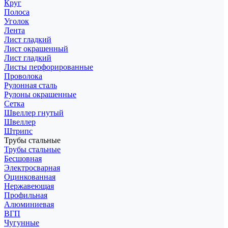
Круг
Полоса
Уголок
Лента
Лист гладкий
Лист окрашенный
Лист гладкий
Листы перфорированные
Проволока
Рулонная сталь
Рулоны окрашенные
Сетка
Швеллер гнутый
Швеллер
Штрипс
Трубы стальные
Трубы стальные
Бесшовная
Электросварная
Оцинкованная
Нержавеющая
Профильная
Алюминиевая
ВГП
Чугунные