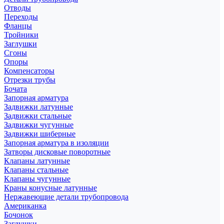
Отводы
Переходы
Фланцы
Тройники
Заглушки
Сгоны
Опоры
Компенсаторы
Отрезки трубы
Бочата
Запорная арматура
Задвижки латунные
Задвижки стальные
Задвижки чугунные
Задвижки шиберные
Запорная арматура в изоляции
Затворы дисковые поворотные
Клапаны латунные
Клапаны стальные
Клапаны чугунные
Краны конусные латунные
Нержавеющие детали трубопровода
Американка
Бочонок
Заглушки