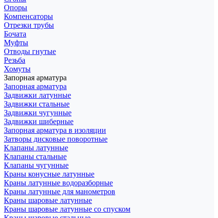
Опоры
Компенсаторы
Отрезки трубы
Бочата
Муфты
Отводы гнутые
Резьба
Хомуты
Запорная арматура
Запорная арматура
Задвижки латунные
Задвижки стальные
Задвижки чугунные
Задвижки шиберные
Запорная арматура в изоляции
Затворы дисковые поворотные
Клапаны латунные
Клапаны стальные
Клапаны чугунные
Краны конусные латунные
Краны латунные водоразборные
Краны латунные для манометров
Краны шаровые латунные
Краны шаровые латунные со спуском
Краны шаровые стальные