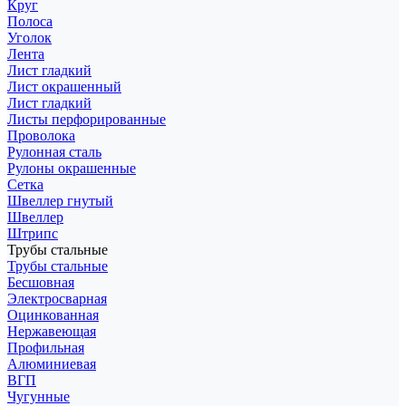
Круг
Полоса
Уголок
Лента
Лист гладкий
Лист окрашенный
Лист гладкий
Листы перфорированные
Проволока
Рулонная сталь
Рулоны окрашенные
Сетка
Швеллер гнутый
Швеллер
Штрипс
Трубы стальные
Трубы стальные
Бесшовная
Электросварная
Оцинкованная
Нержавеющая
Профильная
Алюминиевая
ВГП
Чугунные