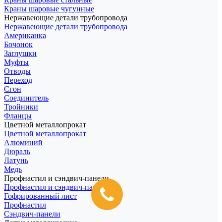
Краны шаровые чугунные
Нержавеющие детали трубопровода
Нержавеющие детали трубопровода
Американка
Бочонок
Заглушки
Муфты
Отводы
Переход
Сгон
Соединитель
Тройники
Фланцы
Цветной металлопрокат
Цветной металлопрокат
Алюминий
Дюраль
Латунь
Медь
Профнастил и сэндвич-панели
Профнастил и сэндвич-панели
Гофрированный лист
Профнастил
Сэндвич-панели