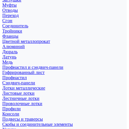
Муфты
Отводы
Переход
Сгон
Соединитель
Тройники
Фланцы
Цветной металлопрокат
Алюминий
Дюраль
Латунь
Медь
Профнастил и сэндвич-панели
Гофрированный лист
Профнастил
Сэндвич-панели
Лотки металлические
Листовые лотки
Лестничные лотки
Проволочные лотки
Профили
Консоли
Подвесы и траверсы
Скобы и соединительные элементы