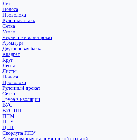
Лист
Полоса
Проволока
Рулонная сталь
Сетка
Уголок
Черный металлопрокат
Арматура
Двутавровая балка
Квадрат
Круг
Лента
Листы
Полоса
Проволока
Рулонный прокат
Сетка
Труба в изоляции
ВУС
ВУС ЦПП
ППМ
ППУ
ЦПП
Скорлупа ППУ
Армированная с алюминиевой фольгой