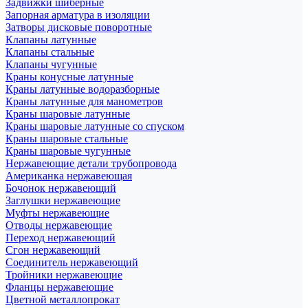
Задвижки шиберные
Запорная арматура в изоляции
Затворы дисковые поворотные
Клапаны латунные
Клапаны стальные
Клапаны чугунные
Краны конусные латунные
Краны латунные водоразборные
Краны латунные для манометров
Краны шаровые латунные
Краны шаровые латунные со спуском
Краны шаровые стальные
Краны шаровые чугунные
Нержавеющие детали трубопровода
Американка нержавеющая
Бочонок нержавеющий
Заглушки нержавеющие
Муфты нержавеющие
Отводы нержавеющие
Переход нержавеющий
Сгон нержавеющий
Соединитель нержавеющий
Тройники нержавеющие
Фланцы нержавеющие
Цветной металлопрокат