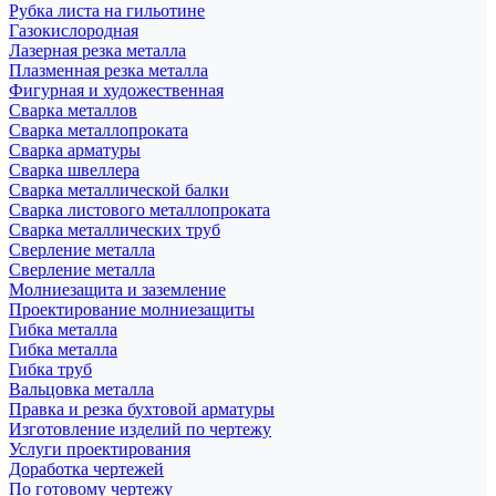
Рубка листа на гильотине
Газокислородная
Лазерная резка металла
Плазменная резка металла
Фигурная и художественная
Сварка металлов
Сварка металлопроката
Сварка арматуры
Сварка швеллера
Сварка металлической балки
Сварка листового металлопроката
Сварка металлических труб
Сверление металла
Сверление металла
Молниезащита и заземление
Проектирование молниезащиты
Гибка металла
Гибка металла
Гибка труб
Вальцовка металла
Правка и резка бухтовой арматуры
Изготовление изделий по чертежу
Услуги проектирования
Доработка чертежей
По готовому чертежу