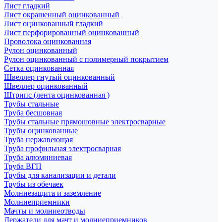
Лист гладкий
Лист окрашенный оцинкованный
Лист оцинкованный гладкий
Лист перфорированный оцинкованный
Проволока оцинкованная
Рулон оцинкованный
Рулон оцинкованный с полимерный покрытием
Сетка оцинкованная
Швеллер гнутый оцинкованный
Швеллер оцинкованный
Штрипс (лента оцинкованная )
Трубы стальные
Труба бесшовная
Трубы стальные прямошовные электросварные
Трубы оцинкованные
Труба нержавеющая
Труба профильная электросварная
Труба алюминиевая
Труба ВГП
Трубы для канализации и детали
Трубы из обечаек
Молниезащита и заземление
Молниеприемники
Мачты и молниеотводы
Держатели для мачт и молниеприемников