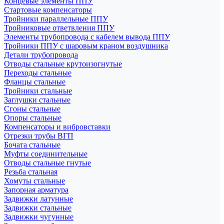
Концевые элементы ППУ
Стартовые компенсаторы
Тройники параллельные ППУ
Тройниковые ответвления ППУ
Элементы трубопровода с кабелем вывода ППУ
Тройники ППУ с шаровым краном воздушника
Детали трубопровода
Отводы стальные крутоизогнутые
Переходы стальные
Фланцы стальные
Тройники стальные
Заглушки стальные
Сгоны стальные
Опоры стальные
Компенсаторы и вибровставки
Отрезки трубы ВГП
Бочата стальные
Муфты соединительные
Отводы стальные гнутые
Резьба стальная
Хомуты стальные
Запорная арматура
Задвижки латунные
Задвижки стальные
Задвижки чугунные