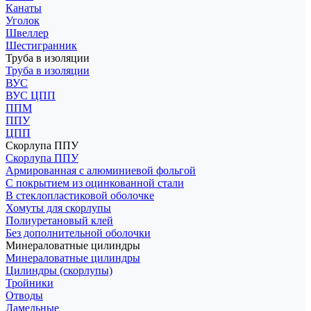
Канаты
Уголок
Швеллер
Шестигранник
Труба в изоляции
Труба в изоляции
ВУС
ВУС ЦПП
ППМ
ППУ
ЦПП
Скорлупа ППУ
Скорлупа ППУ
Армированная с алюминиевой фольгой
С покрытием из оцинкованной стали
В стеклопластиковой оболочке
Хомуты для скорлупы
Полиуретановый клей
Без дополнительной оболочки
Минераловатные цилиндры
Минераловатные цилиндры
Цилиндры (скорлупы)
Тройники
Отводы
Ламельные