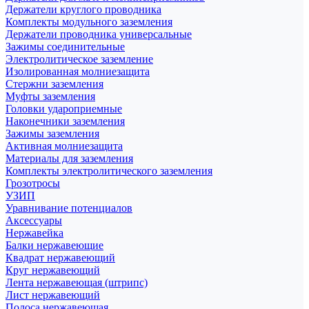
Держатели круглого проводника
Комплекты модульного заземления
Держатели проводника универсальные
Зажимы соединительные
Электролитическое заземление
Изолированная молниезащита
Стержни заземления
Муфты заземления
Головки удароприемные
Наконечники заземления
Зажимы заземления
Активная молниезащита
Материалы для заземления
Комплекты электролитического заземления
Грозотросы
УЗИП
Уравнивание потенциалов
Аксессуары
Нержавейка
Балки нержавеющие
Квадрат нержавеющий
Круг нержавеющий
Лента нержавеющая (штрипс)
Лист нержавеющий
Полоса нержавеющая