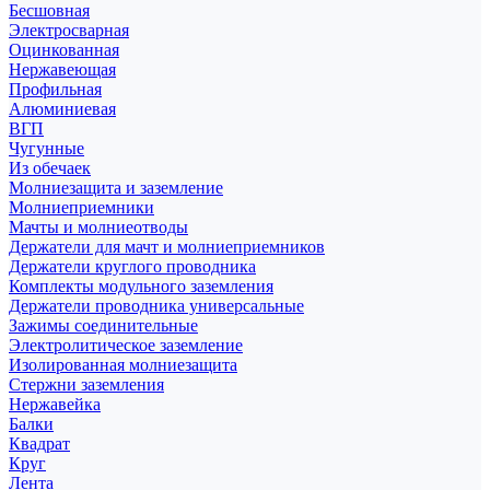
Бесшовная
Электросварная
Оцинкованная
Нержавеющая
Профильная
Алюминиевая
ВГП
Чугунные
Из обечаек
Молниезащита и заземление
Молниеприемники
Мачты и молниеотводы
Держатели для мачт и молниеприемников
Держатели круглого проводника
Комплекты модульного заземления
Держатели проводника универсальные
Зажимы соединительные
Электролитическое заземление
Изолированная молниезащита
Стержни заземления
Нержавейка
Балки
Квадрат
Круг
Лента