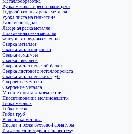
Металлообработка
Рубка металла пресс-ножницами
Гидрообразивная резка металла
Рубка листа на гильотине
Газокислородная
Лазерная резка металла
Плазменная резка металла
Фигурная и художественная
Сварка металлов
Сварка металлопроката
Сварка арматуры
Сварка швеллера
Сварка металлической балки
Сварка листового металлопроката
Сварка металлических труб
Сверление металла
Сверление металла
Молниезащита и заземление
Проектирование молниезащиты
Гибка металла
Гибка металла
Гибка труб
Вальцовка металла
Правка и резка бухтовой арматуры
Изготовление изделий по чертежу