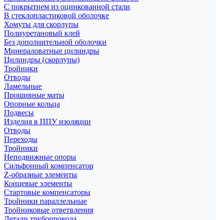
С покрытием из оцинкованной стали
В стеклопластиковой оболочке
Хомуты для скорлупы
Полиуретановый клей
Без дополнительной оболочки
Минераловатные цилиндры
Цилиндры (скорлупы)
Тройники
Отводы
Ламельные
Прошивные маты
Опорные кольца
Подвесы
Изделия в ППУ изоляции
Отводы
Переходы
Тройники
Неподвижные опоры
Cильфонный компенсатор
Z-образные элементы
Концевые элементы
Стартовые компенсаторы
Тройники параллельные
Тройниковые ответвления
Детали трубопровода