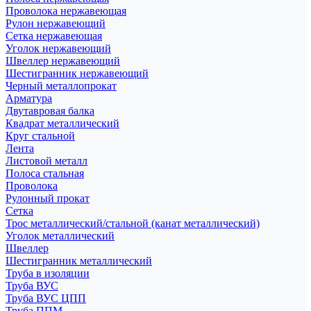
Проволока нержавеющая
Рулон нержавеющий
Сетка нержавеющая
Уголок нержавеющий
Швеллер нержавеющий
Шестигранник нержавеющий
Черный металлопрокат
Арматура
Двутавровая балка
Квадрат металлический
Круг стальной
Лента
Листовой металл
Полоса стальная
Проволока
Рулонный прокат
Сетка
Трос металлический/стальной (канат металлический)
Уголок металлический
Швеллер
Шестигранник металлический
Труба в изоляции
Труба ВУС
Труба ВУС ЦПП
Труба ППМ