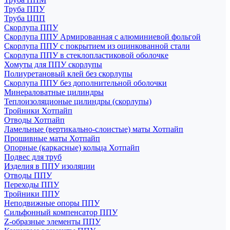
Труба ППУ
Труба ЦПП
Скорлупа ППУ
Скорлупа ППУ Армированная с алюминиевой фольгой
Скорлупа ППУ с покрытием из оцинкованной стали
Скорлупа ППУ в стеклопластиковой оболочке
Хомуты для ППУ скорлупы
Полиуретановый клей без скорлупы
Скорлупа ППУ без дополнительной оболочки
Минераловатные цилиндры
Теплоизоляционые цилиндры (скорлупы)
Тройники Хотпайп
Отводы Хотпайп
Ламельные (вертикально-слоистые) маты Хотпайп
Прошивные маты Хотпайп
Опорные (каркасные) кольца Хотпайп
Подвес для труб
Изделия в ППУ изоляции
Отводы ППУ
Переходы ППУ
Тройники ППУ
Неподвижные опоры ППУ
Cильфонный компенсатор ППУ
Z-образные элементы ППУ