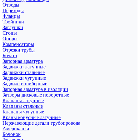
Отводы
Переходы
Фланцы
Тройники
Заглушки
Сгоны
Опоры
Компенсаторы
Отрезки трубы
Бочата
Запорная арматура
Задвижки латунные
Задвижки стальные
Задвижки чугунные
Задвижки шиберные
Запорная арматура в изоляции
Затворы дисковые поворотные
Клапаны латунные
Клапаны стальные
Клапаны чугунные
Краны конусные латунные
Нержавеющие детали трубопровода
Американка
Бочонок
Заглушки