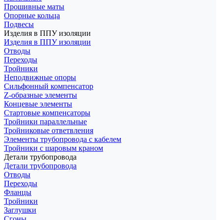
Прошивные маты
Опорные кольца
Подвесы
Изделия в ППУ изоляции
Изделия в ППУ изоляции
Отводы
Переходы
Тройники
Неподвижные опоры
Cильфонный компенсатор
Z-образные элементы
Концевые элементы
Стартовые компенсаторы
Тройники параллельные
Тройниковые ответвления
Элементы трубопровода с кабелем
Тройники с шаровым краном
Детали трубопровода
Детали трубопровода
Отводы
Переходы
Фланцы
Тройники
Заглушки
Сгоны