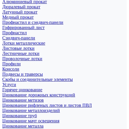
Алюминиевый прокат
Дюралевый прокат
Латунный прокат
Медный прокат
Профнастил и сэндвич-панели
Гофрированный лист
Профнастил
Сэндвич-панели
Лотки металлические
Листовые лотки
Лестничные лотки
Проволочные лотки
Профили
Консоли
Подвесы и траверсы
Скобы и соединительные элементы
Услуги
Горячее цинкование
Цинкование дорожных конструкций
Цинкование метизов
Цинкование рифленых листов и листов ПВЛ
Цинкование металлоизделий
Цинкование труб
Цинкование мачт освещения
Цинкование металла