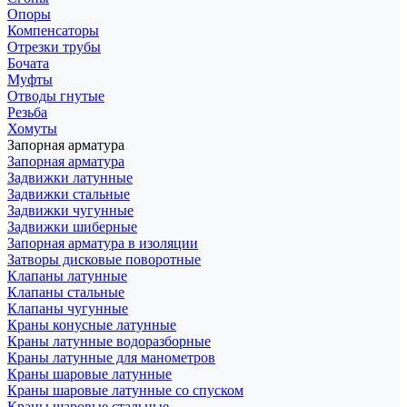
Опоры
Компенсаторы
Отрезки трубы
Бочата
Муфты
Отводы гнутые
Резьба
Хомуты
Запорная арматура
Запорная арматура
Задвижки латунные
Задвижки стальные
Задвижки чугунные
Задвижки шиберные
Запорная арматура в изоляции
Затворы дисковые поворотные
Клапаны латунные
Клапаны стальные
Клапаны чугунные
Краны конусные латунные
Краны латунные водоразборные
Краны латунные для манометров
Краны шаровые латунные
Краны шаровые латунные со спуском
Краны шаровые стальные