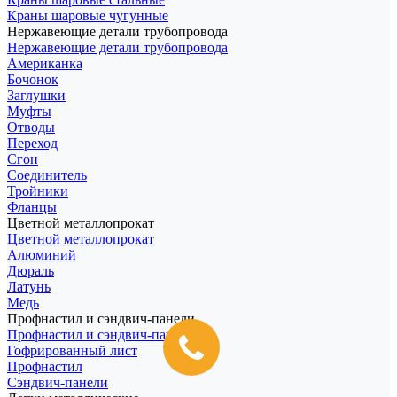
Краны шаровые чугунные
Нержавеющие детали трубопровода
Нержавеющие детали трубопровода
Американка
Бочонок
Заглушки
Муфты
Отводы
Переход
Сгон
Соединитель
Тройники
Фланцы
Цветной металлопрокат
Цветной металлопрокат
Алюминий
Дюраль
Латунь
Медь
Профнастил и сэндвич-панели
Профнастил и сэндвич-панели
Гофрированный лист
Профнастил
Сэндвич-панели