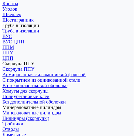
Канаты
Уголок
Швеллер
Шестигранник
Труба в изоляции
Труба в изоляции
ВУС
ВУС ЦПП
ППМ
ППУ
ЦПП
Скорлупа ППУ
Скорлупа ППУ
Армированная с алюминиевой фольгой
С покрытием из оцинкованной стали
В стеклопластиковой оболочке
Хомуты для скорлупы
Полиуретановый клей
Без дополнительной оболочки
Минераловатные цилиндры
Минераловатные цилиндры
Цилиндры (скорлупы)
Тройники
Отводы
Ламельные