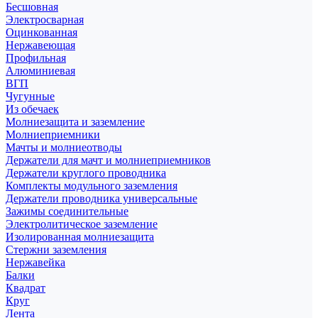
Бесшовная
Электросварная
Оцинкованная
Нержавеющая
Профильная
Алюминиевая
ВГП
Чугунные
Из обечаек
Молниезащита и заземление
Молниеприемники
Мачты и молниеотводы
Держатели для мачт и молниеприемников
Держатели круглого проводника
Комплекты модульного заземления
Держатели проводника универсальные
Зажимы соединительные
Электролитическое заземление
Изолированная молниезащита
Стержни заземления
Нержавейка
Балки
Квадрат
Круг
Лента