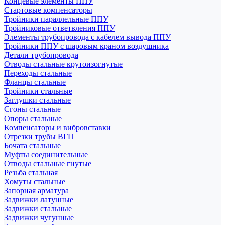
Концевые элементы ППУ
Стартовые компенсаторы
Тройники параллельные ППУ
Тройниковые ответвления ППУ
Элементы трубопровода с кабелем вывода ППУ
Тройники ППУ с шаровым краном воздушника
Детали трубопровода
Отводы стальные крутоизогнутые
Переходы стальные
Фланцы стальные
Тройники стальные
Заглушки стальные
Сгоны стальные
Опоры стальные
Компенсаторы и вибровставки
Отрезки трубы ВГП
Бочата стальные
Муфты соединительные
Отводы стальные гнутые
Резьба стальная
Хомуты стальные
Запорная арматура
Задвижки латунные
Задвижки стальные
Задвижки чугунные