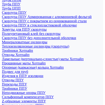
Труба ППУ
Труба ЦПП
Скорлупа ППУ
Скорлупа ППУ Армированная с алюминиевой фольгой
Скорлупа ППУ с покрытием из оцинкованной стали
Скорлупа ППУ в стеклопластиковой оболочке
Хомуты для ППУ скорлупы
Полиуретановый клей без скорлупы
Скорлупа ППУ без дополнительной оболочки
Минераловатные цилиндры
Теплоизоляционые цилиндры (скорлупы)
Тройники Хотпайп
Отводы Хотпайп
Ламельные (вертикально-слоистые) маты Хотпайп
Прошивные маты Хотпайп
Опорные (каркасные) кольца Хотпайп
Подвес для труб
Изделия в ППУ изоляции
Отводы ППУ
Переходы ППУ
Тройники ППУ
Неподвижные опоры ППУ
Cильфонный компенсатор ППУ
Z-образные элементы ППУ