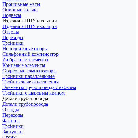
Прошивные маты
Опорные кольца
Подвесы
Изделия в ППУ изоляции
Изделия в ППУ изоляции
Отводы
Переходы
Тройники
Неподвижные опоры
Cильфонный компенсатор
Z-образные элементы
Концевые элементы
Стартовые компенсаторы
Тройники параллельные
Тройниковые ответвления
Элементы трубопровода с кабелем
Тройники с шаровым краном
Детали трубопровода
Детали трубопровода
Отводы
Переходы
Фланцы
Тройники
Заглушки
Сгоны