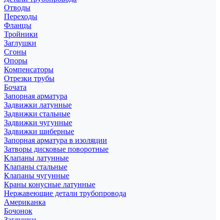
Отводы
Переходы
Фланцы
Тройники
Заглушки
Сгоны
Опоры
Компенсаторы
Отрезки трубы
Бочата
Запорная арматура
Задвижки латунные
Задвижки стальные
Задвижки чугунные
Задвижки шиберные
Запорная арматура в изоляции
Затворы дисковые поворотные
Клапаны латунные
Клапаны стальные
Клапаны чугунные
Краны конусные латунные
Нержавеющие детали трубопровода
Американка
Бочонок
Заглушки