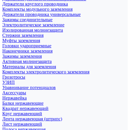
Держатели круглого проводника
Комплекты модульного заземления
Держатели проводника универсальные
Зажимы соединительные
Электролитическое заземление
Изолированная молниезащита
Стержни заземления
Муфты заземления
Головки удароприемные
Наконечники заземления
Зажимы заземления
Активная молниезащита
Материалы для заземления
Комплекты электролитического заземления
Грозотросы
УЗИП
Уравнивание потенциалов
Аксессуары
Нержавейка
Балки нержавеющие
Квадрат нержавеющий
Круг нержавеющий
Лента нержавеющая (штрипс)
Лист нержавеющий
Полоса нержавеющая