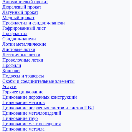
Алюминиевый прокат
Дюралевый прокат
Латунный прокат
Медный прокат
Профнастил и сэндвич-панели
Гофрированный лист
Профнастил
Сэндвич-панели
Лотки металлические
Листовые лотки
Лестничные лотки
Проволочные лотки
Профили
Консоли
Подвесы и траверсы
Скобы и соединительные элементы
Услуги
Горячее цинкование
Цинкование дорожных конструкций
Цинкование метизов
Цинкование рифленых листов и листов ПВЛ
Цинкование металлоизделий
Цинкование труб
Цинкование мачт освещения
Цинкование металла