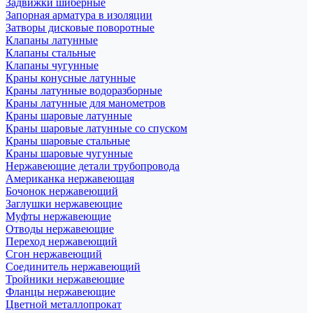
Задвижки шиберные
Запорная арматура в изоляции
Затворы дисковые поворотные
Клапаны латунные
Клапаны стальные
Клапаны чугунные
Краны конусные латунные
Краны латунные водоразборные
Краны латунные для манометров
Краны шаровые латунные
Краны шаровые латунные со спуском
Краны шаровые стальные
Краны шаровые чугунные
Нержавеющие детали трубопровода
Американка нержавеющая
Бочонок нержавеющий
Заглушки нержавеющие
Муфты нержавеющие
Отводы нержавеющие
Переход нержавеющий
Сгон нержавеющий
Соединитель нержавеющий
Тройники нержавеющие
Фланцы нержавеющие
Цветной металлопрокат