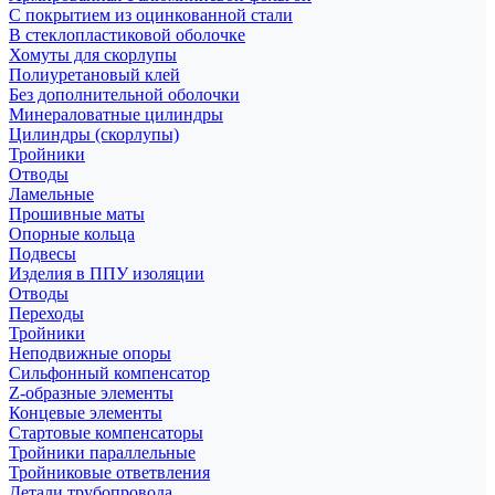
С покрытием из оцинкованной стали
В стеклопластиковой оболочке
Хомуты для скорлупы
Полиуретановый клей
Без дополнительной оболочки
Минераловатные цилиндры
Цилиндры (скорлупы)
Тройники
Отводы
Ламельные
Прошивные маты
Опорные кольца
Подвесы
Изделия в ППУ изоляции
Отводы
Переходы
Тройники
Неподвижные опоры
Cильфонный компенсатор
Z-образные элементы
Концевые элементы
Стартовые компенсаторы
Тройники параллельные
Тройниковые ответвления
Детали трубопровода