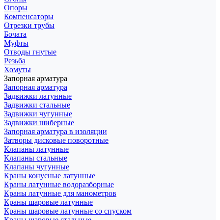
Опоры
Компенсаторы
Отрезки трубы
Бочата
Муфты
Отводы гнутые
Резьба
Хомуты
Запорная арматура
Запорная арматура
Задвижки латунные
Задвижки стальные
Задвижки чугунные
Задвижки шиберные
Запорная арматура в изоляции
Затворы дисковые поворотные
Клапаны латунные
Клапаны стальные
Клапаны чугунные
Краны конусные латунные
Краны латунные водоразборные
Краны латунные для манометров
Краны шаровые латунные
Краны шаровые латунные со спуском
Краны шаровые стальные