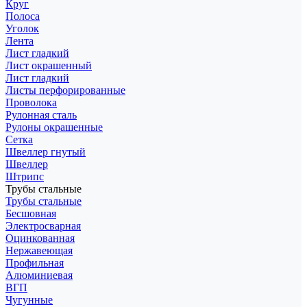
Круг
Полоса
Уголок
Лента
Лист гладкий
Лист окрашенный
Лист гладкий
Листы перфорированные
Проволока
Рулонная сталь
Рулоны окрашенные
Сетка
Швеллер гнутый
Швеллер
Штрипс
Трубы стальные
Трубы стальные
Бесшовная
Электросварная
Оцинкованная
Нержавеющая
Профильная
Алюминиевая
ВГП
Чугунные