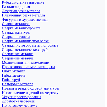
Рубка листа на гильотине
Газокислородная
Лазерная резка металла
Плазменная резка металла
Фигурная и художественная
Сварка металлов
Сварка металлопроката
Сварка арматуры
Сварка швеллера
Сварка металлической балки
Сварка листового металлопроката
Сварка металлических труб
Сверление металла
Сверление металла
Молниезащита и заземление
Проектирование молниезащиты
Гибка металла
Гибка металла
Гибка труб
Вальцовка металла
Правка и резка бухтовой арматуры
Изготовление изделий по чертежу
Услуги проектирования
Доработка чертежей
По готовому чертежу