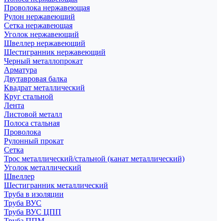
Проволока нержавеющая
Рулон нержавеющий
Сетка нержавеющая
Уголок нержавеющий
Швеллер нержавеющий
Шестигранник нержавеющий
Черный металлопрокат
Арматура
Двутавровая балка
Квадрат металлический
Круг стальной
Лента
Листовой металл
Полоса стальная
Проволока
Рулонный прокат
Сетка
Трос металлический/стальной (канат металлический)
Уголок металлический
Швеллер
Шестигранник металлический
Труба в изоляции
Труба ВУС
Труба ВУС ЦПП
Труба ППМ