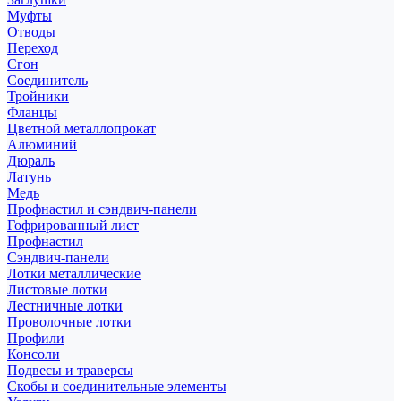
Муфты
Отводы
Переход
Сгон
Соединитель
Тройники
Фланцы
Цветной металлопрокат
Алюминий
Дюраль
Латунь
Медь
Профнастил и сэндвич-панели
Гофрированный лист
Профнастил
Сэндвич-панели
Лотки металлические
Листовые лотки
Лестничные лотки
Проволочные лотки
Профили
Консоли
Подвесы и траверсы
Скобы и соединительные элементы