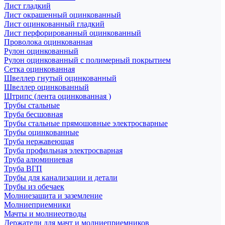
Лист гладкий
Лист окрашенный оцинкованный
Лист оцинкованный гладкий
Лист перфорированный оцинкованный
Проволока оцинкованная
Рулон оцинкованный
Рулон оцинкованный с полимерный покрытием
Сетка оцинкованная
Швеллер гнутый оцинкованный
Швеллер оцинкованный
Штрипс (лента оцинкованная )
Трубы стальные
Труба бесшовная
Трубы стальные прямошовные электросварные
Трубы оцинкованные
Труба нержавеющая
Труба профильная электросварная
Труба алюминиевая
Труба ВГП
Трубы для канализации и детали
Трубы из обечаек
Молниезащита и заземление
Молниеприемники
Мачты и молниеотводы
Держатели для мачт и молниеприемников