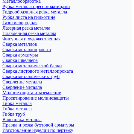
Металлообработка
Рубка металла пресс-ножницами
Гидрообразивная резка металла
Рубка листа на гильотине
Газокислородная
Лазерная резка металла
Плазменная резка металла
Фигурная и художественная
Сварка металлов
Сварка металлопроката
Сварка арматуры
Сварка швеллера
Сварка металлической балки
Сварка листового металлопроката
Сварка металлических труб
Сверление металла
Сверление металла
Молниезащита и заземление
Проектирование молниезащиты
Гибка металла
Гибка металла
Гибка труб
Вальцовка металла
Правка и резка бухтовой арматуры
Изготовление изделий по чертежу