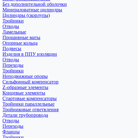
Без дополнительной оболочки
Минераловатные цилиндры
Цилиндры (скорлупы)
Тройники
Отводы
Ламельные
Прошивные маты
Опорные кольца
Подвесы
Изделия в ППУ изоляции
Отводы
Переходы
Тройники
Неподвижные опоры
Cильфонный компенсатор
Z-образные элементы
Концевые элементы
Стартовые компенсаторы
Тройники параллельные
Тройниковые ответвления
Детали трубопровода
Отводы
Переходы
Фланцы
Тройники