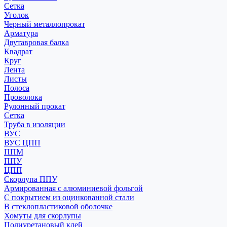
Сетка
Уголок
Черный металлопрокат
Арматура
Двутавровая балка
Квадрат
Круг
Лента
Листы
Полоса
Проволока
Рулонный прокат
Сетка
Труба в изоляции
ВУС
ВУС ЦПП
ППМ
ППУ
ЦПП
Скорлупа ППУ
Армированная с алюминиевой фольгой
С покрытием из оцинкованной стали
В стеклопластиковой оболочке
Хомуты для скорлупы
Полиуретановый клей