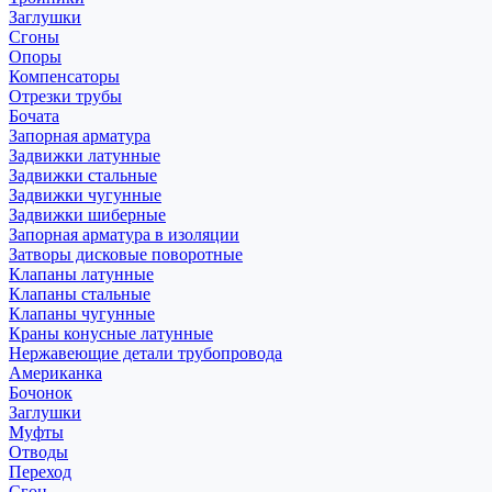
Заглушки
Сгоны
Опоры
Компенсаторы
Отрезки трубы
Бочата
Запорная арматура
Задвижки латунные
Задвижки стальные
Задвижки чугунные
Задвижки шиберные
Запорная арматура в изоляции
Затворы дисковые поворотные
Клапаны латунные
Клапаны стальные
Клапаны чугунные
Краны конусные латунные
Нержавеющие детали трубопровода
Американка
Бочонок
Заглушки
Муфты
Отводы
Переход
Сгон