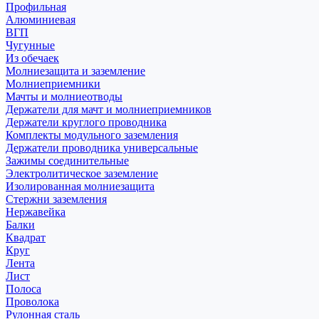
Профильная
Алюминиевая
ВГП
Чугунные
Из обечаек
Молниезащита и заземление
Молниеприемники
Мачты и молниеотводы
Держатели для мачт и молниеприемников
Держатели круглого проводника
Комплекты модульного заземления
Держатели проводника универсальные
Зажимы соединительные
Электролитическое заземление
Изолированная молниезащита
Стержни заземления
Нержавейка
Балки
Квадрат
Круг
Лента
Лист
Полоса
Проволока
Рулонная сталь