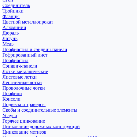
Соединитель
Тройники
Фланцы
Цветной металлопрокат
Алюминий
Дюраль
Латунь
Медь
Профнастил и сэндвич-панели
Гофрированный лист
Профнастил
Сэндвич-панели
Лотки металлические
Листовые лотки
Лестничные лотки
Проволочные лотки
Профили
Консоли
Подвесы и траверсы
Скобы и соединительные элементы
Услуги
Горячее цинкование
Цинкование дорожных конструкций
Цинкование метизов