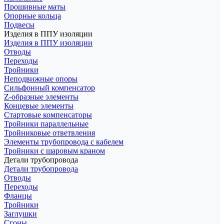
Прошивные маты
Опорные кольца
Подвесы
Изделия в ППУ изоляции
Изделия в ППУ изоляции
Отводы
Переходы
Тройники
Неподвижные опоры
Cильфонный компенсатор
Z-образные элементы
Концевые элементы
Стартовые компенсаторы
Тройники параллельные
Тройниковые ответвления
Элементы трубопровода с кабелем
Тройники с шаровым краном
Детали трубопровода
Детали трубопровода
Отводы
Переходы
Фланцы
Тройники
Заглушки
Сгоны