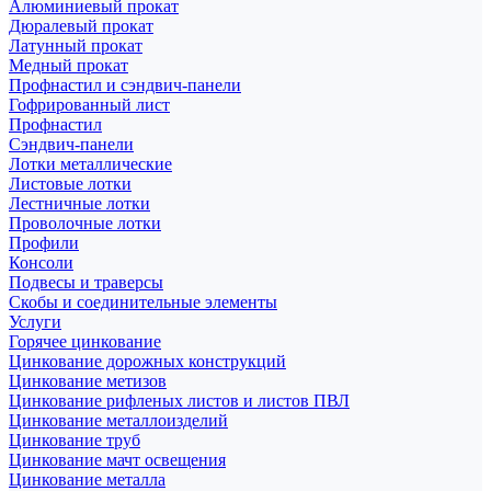
Алюминиевый прокат
Дюралевый прокат
Латунный прокат
Медный прокат
Профнастил и сэндвич-панели
Гофрированный лист
Профнастил
Сэндвич-панели
Лотки металлические
Листовые лотки
Лестничные лотки
Проволочные лотки
Профили
Консоли
Подвесы и траверсы
Скобы и соединительные элементы
Услуги
Горячее цинкование
Цинкование дорожных конструкций
Цинкование метизов
Цинкование рифленых листов и листов ПВЛ
Цинкование металлоизделий
Цинкование труб
Цинкование мачт освещения
Цинкование металла