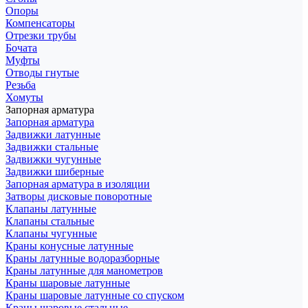
Опоры
Компенсаторы
Отрезки трубы
Бочата
Муфты
Отводы гнутые
Резьба
Хомуты
Запорная арматура
Запорная арматура
Задвижки латунные
Задвижки стальные
Задвижки чугунные
Задвижки шиберные
Запорная арматура в изоляции
Затворы дисковые поворотные
Клапаны латунные
Клапаны стальные
Клапаны чугунные
Краны конусные латунные
Краны латунные водоразборные
Краны латунные для манометров
Краны шаровые латунные
Краны шаровые латунные со спуском
Краны шаровые стальные