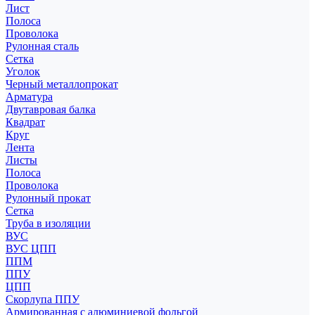
Лист
Полоса
Проволока
Рулонная сталь
Сетка
Уголок
Черный металлопрокат
Арматура
Двутавровая балка
Квадрат
Круг
Лента
Листы
Полоса
Проволока
Рулонный прокат
Сетка
Труба в изоляции
ВУС
ВУС ЦПП
ППМ
ППУ
ЦПП
Скорлупа ППУ
Армированная с алюминиевой фольгой