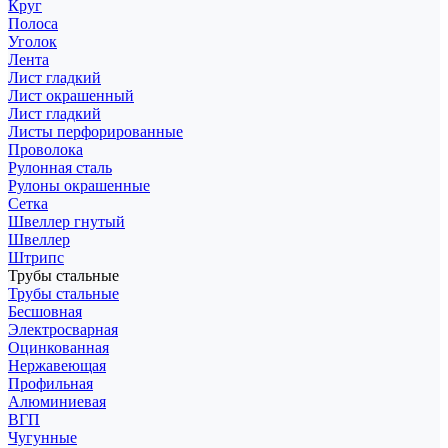
Круг
Полоса
Уголок
Лента
Лист гладкий
Лист окрашенный
Лист гладкий
Листы перфорированные
Проволока
Рулонная сталь
Рулоны окрашенные
Сетка
Швеллер гнутый
Швеллер
Штрипс
Трубы стальные
Трубы стальные
Бесшовная
Электросварная
Оцинкованная
Нержавеющая
Профильная
Алюминиевая
ВГП
Чугунные