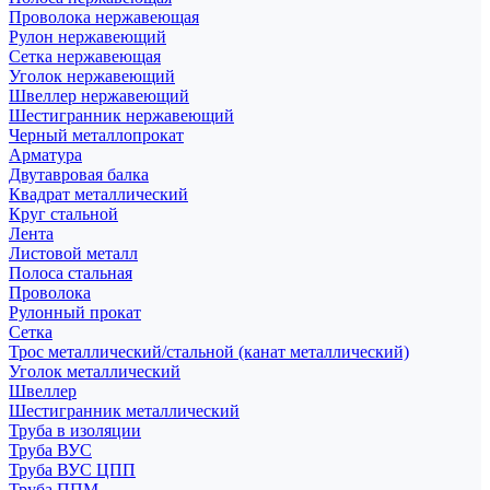
Проволока нержавеющая
Рулон нержавеющий
Сетка нержавеющая
Уголок нержавеющий
Швеллер нержавеющий
Шестигранник нержавеющий
Черный металлопрокат
Арматура
Двутавровая балка
Квадрат металлический
Круг стальной
Лента
Листовой металл
Полоса стальная
Проволока
Рулонный прокат
Сетка
Трос металлический/стальной (канат металлический)
Уголок металлический
Швеллер
Шестигранник металлический
Труба в изоляции
Труба ВУС
Труба ВУС ЦПП
Труба ППМ