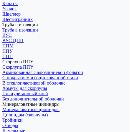
Канаты
Уголок
Швеллер
Шестигранник
Труба в изоляции
Труба в изоляции
ВУС
ВУС ЦПП
ППМ
ППУ
ЦПП
Скорлупа ППУ
Скорлупа ППУ
Армированная с алюминиевой фольгой
С покрытием из оцинкованной стали
В стеклопластиковой оболочке
Хомуты для скорлупы
Полиуретановый клей
Без дополнительной оболочки
Минераловатные цилиндры
Минераловатные цилиндры
Цилиндры (скорлупы)
Тройники
Отводы
Ламельные