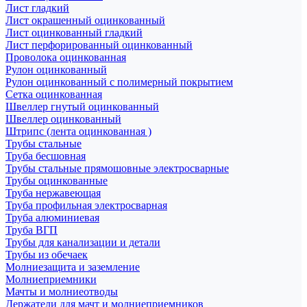
Лист гладкий
Лист окрашенный оцинкованный
Лист оцинкованный гладкий
Лист перфорированный оцинкованный
Проволока оцинкованная
Рулон оцинкованный
Рулон оцинкованный с полимерный покрытием
Сетка оцинкованная
Швеллер гнутый оцинкованный
Швеллер оцинкованный
Штрипс (лента оцинкованная )
Трубы стальные
Труба бесшовная
Трубы стальные прямошовные электросварные
Трубы оцинкованные
Труба нержавеющая
Труба профильная электросварная
Труба алюминиевая
Труба ВГП
Трубы для канализации и детали
Трубы из обечаек
Молниезащита и заземление
Молниеприемники
Мачты и молниеотводы
Держатели для мачт и молниеприемников