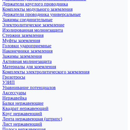
Держатели круглого проводника
Комплекты модульного заземления
Держатели проводника универсальные
Зажимы соединительные
Электролитическое заземление
Изолированная молниезащита
Стержни заземления
Муфты заземления
Головки удароприемные
Наконечники заземления
Зажимы заземления
Активная молниезащита
Материалы для заземления
Комплекты электролитического заземления
Грозотросы
УЗИП
Уравнивание потенциалов
Аксессуары
Нержавейка
Балки нержавеющие
Квадрат нержавеющий
Круг нержавеющий
Лента нержавеющая (штрипс)
Лист нержавеющий
Полоса нержавеющая