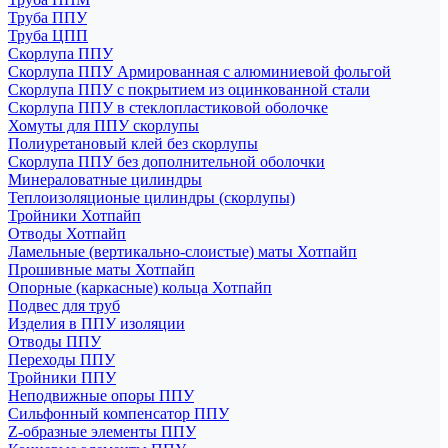
Труба ППУ
Труба ЦПП
Скорлупа ППУ
Скорлупа ППУ Армированная с алюминиевой фольгой
Скорлупа ППУ с покрытием из оцинкованной стали
Скорлупа ППУ в стеклопластиковой оболочке
Хомуты для ППУ скорлупы
Полиуретановый клей без скорлупы
Скорлупа ППУ без дополнительной оболочки
Минераловатные цилиндры
Теплоизоляционые цилиндры (скорлупы)
Тройники Хотпайп
Отводы Хотпайп
Ламельные (вертикально-слоистые) маты Хотпайп
Прошивные маты Хотпайп
Опорные (каркасные) кольца Хотпайп
Подвес для труб
Изделия в ППУ изоляции
Отводы ППУ
Переходы ППУ
Тройники ППУ
Неподвижные опоры ППУ
Cильфонный компенсатор ППУ
Z-образные элементы ППУ