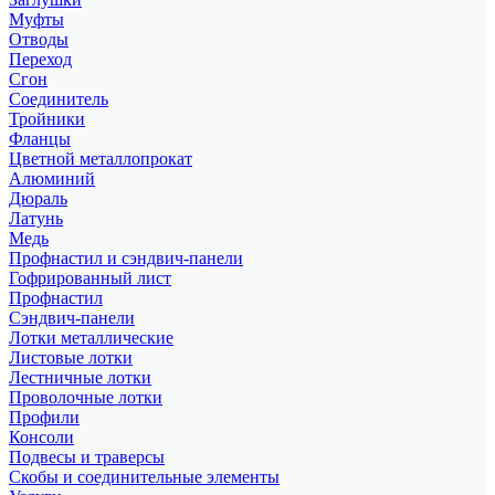
Муфты
Отводы
Переход
Сгон
Соединитель
Тройники
Фланцы
Цветной металлопрокат
Алюминий
Дюраль
Латунь
Медь
Профнастил и сэндвич-панели
Гофрированный лист
Профнастил
Сэндвич-панели
Лотки металлические
Листовые лотки
Лестничные лотки
Проволочные лотки
Профили
Консоли
Подвесы и траверсы
Скобы и соединительные элементы