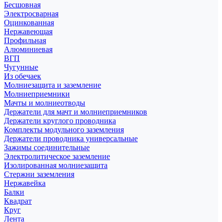
Бесшовная
Электросварная
Оцинкованная
Нержавеющая
Профильная
Алюминиевая
ВГП
Чугунные
Из обечаек
Молниезащита и заземление
Молниеприемники
Мачты и молниеотводы
Держатели для мачт и молниеприемников
Держатели круглого проводника
Комплекты модульного заземления
Держатели проводника универсальные
Зажимы соединительные
Электролитическое заземление
Изолированная молниезащита
Стержни заземления
Нержавейка
Балки
Квадрат
Круг
Лента