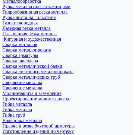
Металлообработка
Рубка металла пресс-ножницами
Гидрообразивная резка металла
Рубка листа на гильотине
Газокислородная
Лазерная резка металла
Плазменная резка металла
Фигурная и художественная
Сварка металлов
Сварка металлопроката
Сварка арматуры
Сварка швеллера
Сварка металлической балки
Сварка листового металлопроката
Сварка металлических труб
Сверление металла
Сверление металла
Молниезащита и заземление
Проектирование молниезащиты
Гибка металла
Гибка металла
Гибка труб
Вальцовка металла
Правка и резка бухтовой арматуры
Изготовление изделий по чертежу