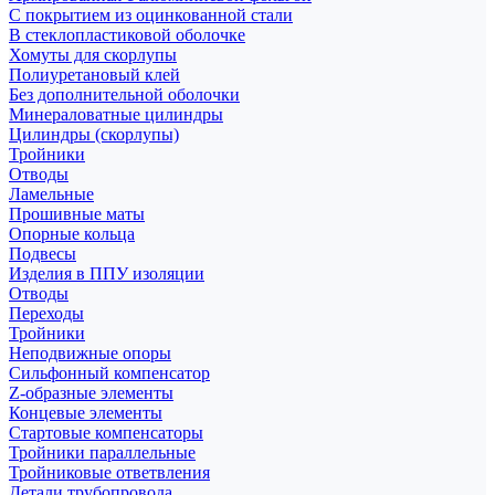
С покрытием из оцинкованной стали
В стеклопластиковой оболочке
Хомуты для скорлупы
Полиуретановый клей
Без дополнительной оболочки
Минераловатные цилиндры
Цилиндры (скорлупы)
Тройники
Отводы
Ламельные
Прошивные маты
Опорные кольца
Подвесы
Изделия в ППУ изоляции
Отводы
Переходы
Тройники
Неподвижные опоры
Cильфонный компенсатор
Z-образные элементы
Концевые элементы
Стартовые компенсаторы
Тройники параллельные
Тройниковые ответвления
Детали трубопровода