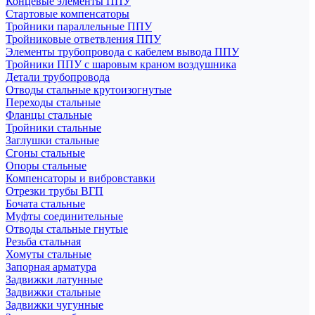
Концевые элементы ППУ
Стартовые компенсаторы
Тройники параллельные ППУ
Тройниковые ответвления ППУ
Элементы трубопровода с кабелем вывода ППУ
Тройники ППУ с шаровым краном воздушника
Детали трубопровода
Отводы стальные крутоизогнутые
Переходы стальные
Фланцы стальные
Тройники стальные
Заглушки стальные
Сгоны стальные
Опоры стальные
Компенсаторы и вибровставки
Отрезки трубы ВГП
Бочата стальные
Муфты соединительные
Отводы стальные гнутые
Резьба стальная
Хомуты стальные
Запорная арматура
Задвижки латунные
Задвижки стальные
Задвижки чугунные