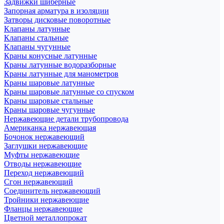
Задвижки шиберные
Запорная арматура в изоляции
Затворы дисковые поворотные
Клапаны латунные
Клапаны стальные
Клапаны чугунные
Краны конусные латунные
Краны латунные водоразборные
Краны латунные для манометров
Краны шаровые латунные
Краны шаровые латунные со спуском
Краны шаровые стальные
Краны шаровые чугунные
Нержавеющие детали трубопровода
Американка нержавеющая
Бочонок нержавеющий
Заглушки нержавеющие
Муфты нержавеющие
Отводы нержавеющие
Переход нержавеющий
Сгон нержавеющий
Соединитель нержавеющий
Тройники нержавеющие
Фланцы нержавеющие
Цветной металлопрокат