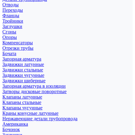
Отводы
Переходы
Фланцы
Тройники
Заглушки
Сгоны
Опоры
Компенсаторы
Отрезки трубы
Бочата
Запорная арматура
Задвижки латунные
Задвижки стальные
Задвижки чугунные
Задвижки шиберные
Запорная арматура в изоляции
Затворы дисковые поворотные
Клапаны латунные
Клапаны стальные
Клапаны чугунные
Краны конусные латунные
Нержавеющие детали трубопровода
Американка
Бочонок
Заглушки