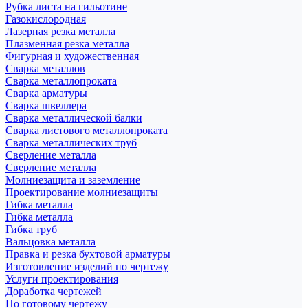
Рубка листа на гильотине
Газокислородная
Лазерная резка металла
Плазменная резка металла
Фигурная и художественная
Сварка металлов
Сварка металлопроката
Сварка арматуры
Сварка швеллера
Сварка металлической балки
Сварка листового металлопроката
Сварка металлических труб
Сверление металла
Сверление металла
Молниезащита и заземление
Проектирование молниезащиты
Гибка металла
Гибка металла
Гибка труб
Вальцовка металла
Правка и резка бухтовой арматуры
Изготовление изделий по чертежу
Услуги проектирования
Доработка чертежей
По готовому чертежу