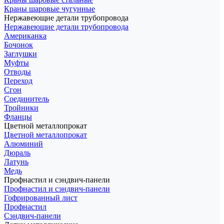
Краны шаровые чугунные
Нержавеющие детали трубопровода
Нержавеющие детали трубопровода
Американка
Бочонок
Заглушки
Муфты
Отводы
Переход
Сгон
Соединитель
Тройники
Фланцы
Цветной металлопрокат
Цветной металлопрокат
Алюминий
Дюраль
Латунь
Медь
Профнастил и сэндвич-панели
Профнастил и сэндвич-панели
Гофрированный лист
Профнастил
Сэндвич-панели