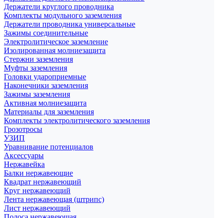
Держатели круглого проводника
Комплекты модульного заземления
Держатели проводника универсальные
Зажимы соединительные
Электролитическое заземление
Изолированная молниезащита
Стержни заземления
Муфты заземления
Головки удароприемные
Наконечники заземления
Зажимы заземления
Активная молниезащита
Материалы для заземления
Комплекты электролитического заземления
Грозотросы
УЗИП
Уравнивание потенциалов
Аксессуары
Нержавейка
Балки нержавеющие
Квадрат нержавеющий
Круг нержавеющий
Лента нержавеющая (штрипс)
Лист нержавеющий
Полоса нержавеющая