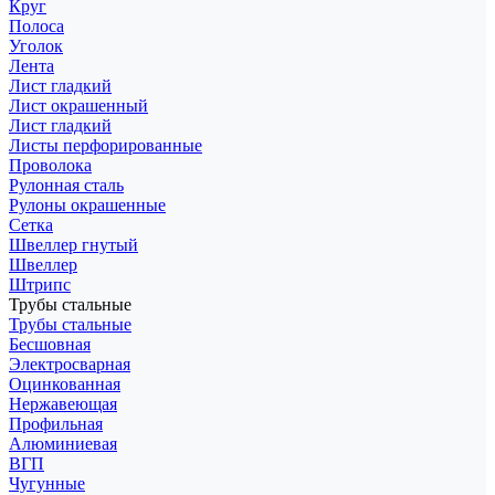
Круг
Полоса
Уголок
Лента
Лист гладкий
Лист окрашенный
Лист гладкий
Листы перфорированные
Проволока
Рулонная сталь
Рулоны окрашенные
Сетка
Швеллер гнутый
Швеллер
Штрипс
Трубы стальные
Трубы стальные
Бесшовная
Электросварная
Оцинкованная
Нержавеющая
Профильная
Алюминиевая
ВГП
Чугунные