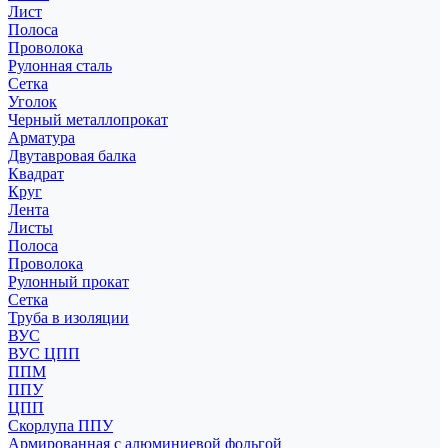
Лист
Полоса
Проволока
Рулонная сталь
Сетка
Уголок
Черный металлопрокат
Арматура
Двутавровая балка
Квадрат
Круг
Лента
Листы
Полоса
Проволока
Рулонный прокат
Сетка
Труба в изоляции
ВУС
ВУС ЦПП
ППМ
ППУ
ЦПП
Скорлупа ППУ
Армированная с алюминиевой фольгой