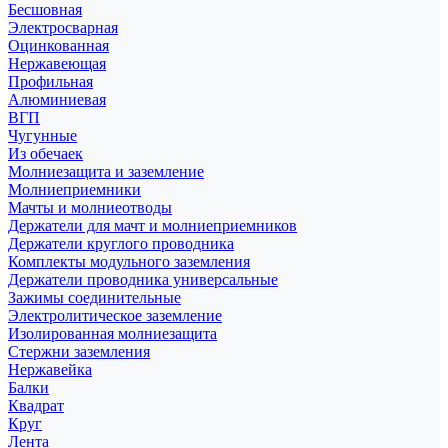
Бесшовная
Электросварная
Оцинкованная
Нержавеющая
Профильная
Алюминиевая
ВГП
Чугунные
Из обечаек
Молниезащита и заземление
Молниеприемники
Мачты и молниеотводы
Держатели для мачт и молниеприемников
Держатели круглого проводника
Комплекты модульного заземления
Держатели проводника универсальные
Зажимы соединительные
Электролитическое заземление
Изолированная молниезащита
Стержни заземления
Нержавейка
Балки
Квадрат
Круг
Лента