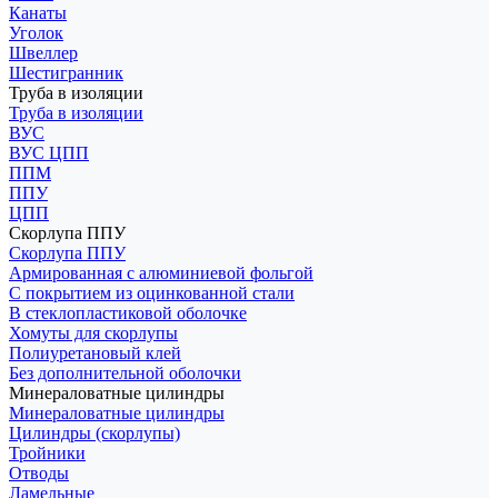
Канаты
Уголок
Швеллер
Шестигранник
Труба в изоляции
Труба в изоляции
ВУС
ВУС ЦПП
ППМ
ППУ
ЦПП
Скорлупа ППУ
Скорлупа ППУ
Армированная с алюминиевой фольгой
С покрытием из оцинкованной стали
В стеклопластиковой оболочке
Хомуты для скорлупы
Полиуретановый клей
Без дополнительной оболочки
Минераловатные цилиндры
Минераловатные цилиндры
Цилиндры (скорлупы)
Тройники
Отводы
Ламельные