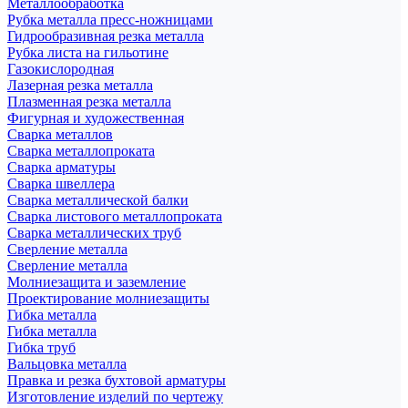
Металлообработка
Рубка металла пресс-ножницами
Гидрообразивная резка металла
Рубка листа на гильотине
Газокислородная
Лазерная резка металла
Плазменная резка металла
Фигурная и художественная
Сварка металлов
Сварка металлопроката
Сварка арматуры
Сварка швеллера
Сварка металлической балки
Сварка листового металлопроката
Сварка металлических труб
Сверление металла
Сверление металла
Молниезащита и заземление
Проектирование молниезащиты
Гибка металла
Гибка металла
Гибка труб
Вальцовка металла
Правка и резка бухтовой арматуры
Изготовление изделий по чертежу