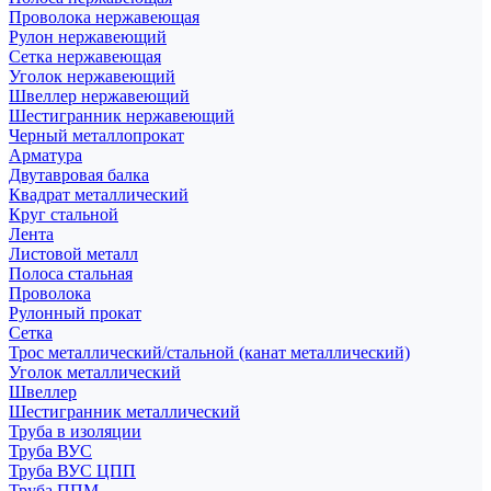
Проволока нержавеющая
Рулон нержавеющий
Сетка нержавеющая
Уголок нержавеющий
Швеллер нержавеющий
Шестигранник нержавеющий
Черный металлопрокат
Арматура
Двутавровая балка
Квадрат металлический
Круг стальной
Лента
Листовой металл
Полоса стальная
Проволока
Рулонный прокат
Сетка
Трос металлический/стальной (канат металлический)
Уголок металлический
Швеллер
Шестигранник металлический
Труба в изоляции
Труба ВУС
Труба ВУС ЦПП
Труба ППМ