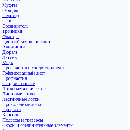
Муфты
Отводы
Переход
Сгон
Соединитель
Тройники
Фланцы
Цветной металлопрокат
Алюминий
Дюраль
Латунь
Медь
Профнастил и сэндвич-панели
Гофрированный лист
Профнастил
Сэндвич-панели
Лотки металлические
Листовые лотки
Лестничные лотки
Проволочные лотки
Профили
Консоли
Подвесы и траверсы
Скобы и соединительные элементы