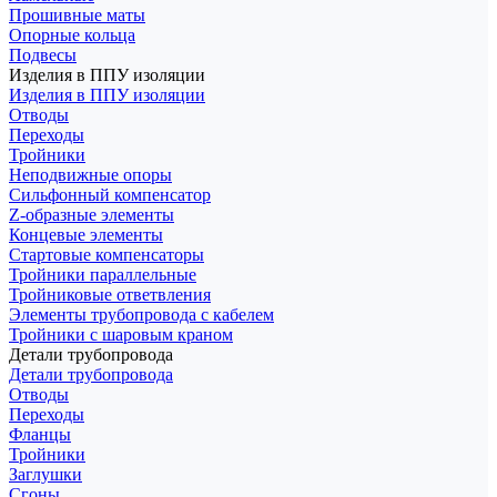
Прошивные маты
Опорные кольца
Подвесы
Изделия в ППУ изоляции
Изделия в ППУ изоляции
Отводы
Переходы
Тройники
Неподвижные опоры
Cильфонный компенсатор
Z-образные элементы
Концевые элементы
Стартовые компенсаторы
Тройники параллельные
Тройниковые ответвления
Элементы трубопровода с кабелем
Тройники с шаровым краном
Детали трубопровода
Детали трубопровода
Отводы
Переходы
Фланцы
Тройники
Заглушки
Сгоны