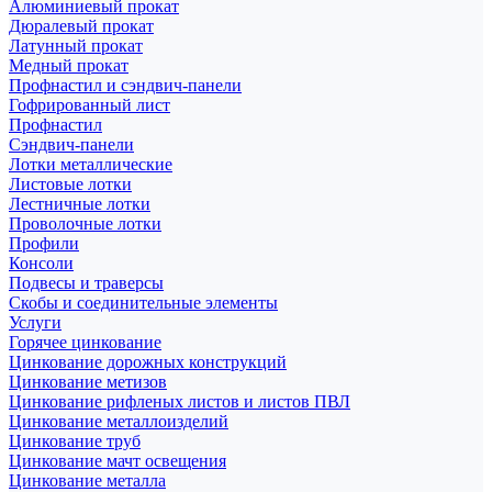
Алюминиевый прокат
Дюралевый прокат
Латунный прокат
Медный прокат
Профнастил и сэндвич-панели
Гофрированный лист
Профнастил
Сэндвич-панели
Лотки металлические
Листовые лотки
Лестничные лотки
Проволочные лотки
Профили
Консоли
Подвесы и траверсы
Скобы и соединительные элементы
Услуги
Горячее цинкование
Цинкование дорожных конструкций
Цинкование метизов
Цинкование рифленых листов и листов ПВЛ
Цинкование металлоизделий
Цинкование труб
Цинкование мачт освещения
Цинкование металла