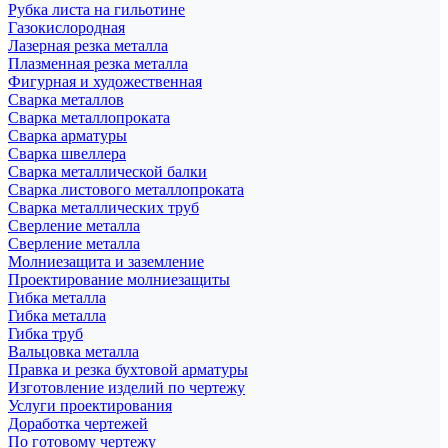
Рубка листа на гильотине
Газокислородная
Лазерная резка металла
Плазменная резка металла
Фигурная и художественная
Сварка металлов
Сварка металлопроката
Сварка арматуры
Сварка швеллера
Сварка металлической балки
Сварка листового металлопроката
Сварка металлических труб
Сверление металла
Сверление металла
Молниезащита и заземление
Проектирование молниезащиты
Гибка металла
Гибка металла
Гибка труб
Вальцовка металла
Правка и резка бухтовой арматуры
Изготовление изделий по чертежу
Услуги проектирования
Доработка чертежей
По готовому чертежу