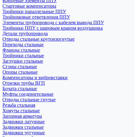
Концевые элементы ППУ
Стартовые компенсаторы
Тройники параллельные ППУ
Тройниковые ответвления ППУ
Элементы трубопровода с кабелем вывода ППУ
Тройники ППУ с шаровым краном воздушника
Детали трубопровода
Отводы стальные крутоизогнутые
Переходы стальные
Фланцы стальные
Тройники стальные
Заглушки стальные
Сгоны стальные
Опоры стальные
Компенсаторы и вибровставки
Отрезки трубы ВГП
Бочата стальные
Муфты соединительные
Отводы стальные гнутые
Резьба стальная
Хомуты стальные
Запорная арматура
Задвижки латунные
Задвижки стальные
Задвижки чугунные