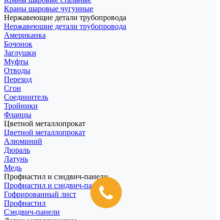
Краны шаровые чугунные
Нержавеющие детали трубопровода
Нержавеющие детали трубопровода
Американка
Бочонок
Заглушки
Муфты
Отводы
Переход
Сгон
Соединитель
Тройники
Фланцы
Цветной металлопрокат
Цветной металлопрокат
Алюминий
Дюраль
Латунь
Медь
Профнастил и сэндвич-панели
Профнастил и сэндвич-панели
Гофрированный лист
Профнастил
Сэндвич-панели