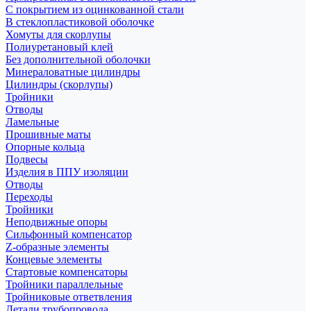
С покрытием из оцинкованной стали
В стеклопластиковой оболочке
Хомуты для скорлупы
Полиуретановый клей
Без дополнительной оболочки
Минераловатные цилиндры
Цилиндры (скорлупы)
Тройники
Отводы
Ламельные
Прошивные маты
Опорные кольца
Подвесы
Изделия в ППУ изоляции
Отводы
Переходы
Тройники
Неподвижные опоры
Cильфонный компенсатор
Z-образные элементы
Концевые элементы
Стартовые компенсаторы
Тройники параллельные
Тройниковые ответвления
Детали трубопровода