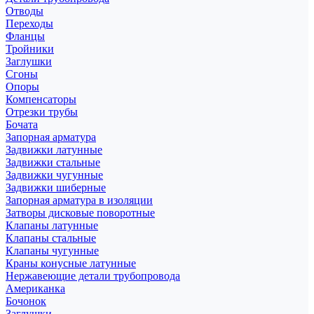
Отводы
Переходы
Фланцы
Тройники
Заглушки
Сгоны
Опоры
Компенсаторы
Отрезки трубы
Бочата
Запорная арматура
Задвижки латунные
Задвижки стальные
Задвижки чугунные
Задвижки шиберные
Запорная арматура в изоляции
Затворы дисковые поворотные
Клапаны латунные
Клапаны стальные
Клапаны чугунные
Краны конусные латунные
Нержавеющие детали трубопровода
Американка
Бочонок
Заглушки