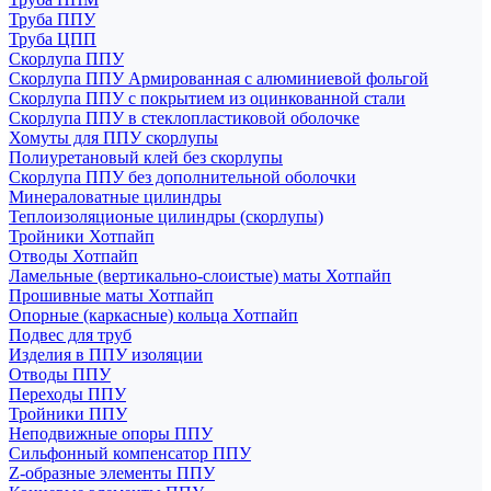
Труба ППУ
Труба ЦПП
Скорлупа ППУ
Скорлупа ППУ Армированная с алюминиевой фольгой
Скорлупа ППУ с покрытием из оцинкованной стали
Скорлупа ППУ в стеклопластиковой оболочке
Хомуты для ППУ скорлупы
Полиуретановый клей без скорлупы
Скорлупа ППУ без дополнительной оболочки
Минераловатные цилиндры
Теплоизоляционые цилиндры (скорлупы)
Тройники Хотпайп
Отводы Хотпайп
Ламельные (вертикально-слоистые) маты Хотпайп
Прошивные маты Хотпайп
Опорные (каркасные) кольца Хотпайп
Подвес для труб
Изделия в ППУ изоляции
Отводы ППУ
Переходы ППУ
Тройники ППУ
Неподвижные опоры ППУ
Cильфонный компенсатор ППУ
Z-образные элементы ППУ