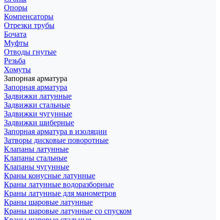
Опоры
Компенсаторы
Отрезки трубы
Бочата
Муфты
Отводы гнутые
Резьба
Хомуты
Запорная арматура
Запорная арматура
Задвижки латунные
Задвижки стальные
Задвижки чугунные
Задвижки шиберные
Запорная арматура в изоляции
Затворы дисковые поворотные
Клапаны латунные
Клапаны стальные
Клапаны чугунные
Краны конусные латунные
Краны латунные водоразборные
Краны латунные для манометров
Краны шаровые латунные
Краны шаровые латунные со спуском
Краны шаровые стальные