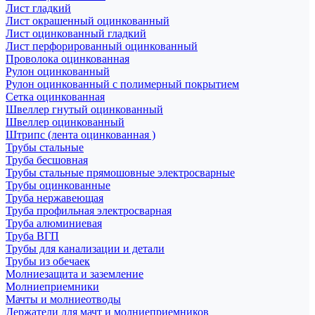
Лист гладкий
Лист окрашенный оцинкованный
Лист оцинкованный гладкий
Лист перфорированный оцинкованный
Проволока оцинкованная
Рулон оцинкованный
Рулон оцинкованный с полимерный покрытием
Сетка оцинкованная
Швеллер гнутый оцинкованный
Швеллер оцинкованный
Штрипс (лента оцинкованная )
Трубы стальные
Труба бесшовная
Трубы стальные прямошовные электросварные
Трубы оцинкованные
Труба нержавеющая
Труба профильная электросварная
Труба алюминиевая
Труба ВГП
Трубы для канализации и детали
Трубы из обечаек
Молниезащита и заземление
Молниеприемники
Мачты и молниеотводы
Держатели для мачт и молниеприемников