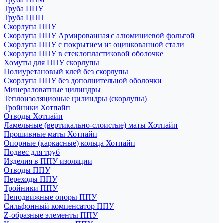
Труба ППУ
Труба ЦПП
Скорлупа ППУ
Скорлупа ППУ Армированная с алюминиевой фольгой
Скорлупа ППУ с покрытием из оцинкованной стали
Скорлупа ППУ в стеклопластиковой оболочке
Хомуты для ППУ скорлупы
Полиуретановый клей без скорлупы
Скорлупа ППУ без дополнительной оболочки
Минераловатные цилиндры
Теплоизоляционые цилиндры (скорлупы)
Тройники Хотпайп
Отводы Хотпайп
Ламельные (вертикально-слоистые) маты Хотпайп
Прошивные маты Хотпайп
Опорные (каркасные) кольца Хотпайп
Подвес для труб
Изделия в ППУ изоляции
Отводы ППУ
Переходы ППУ
Тройники ППУ
Неподвижные опоры ППУ
Cильфонный компенсатор ППУ
Z-образные элементы ППУ