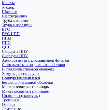
Канаты
Уголок
Швеллер
Шестигранник
Труба в изоляции
Труба в изоляции
ВУС
ВУС ЦПП
ППМ
ППУ
ЦПП
Скорлупа ППУ
Скорлупа ППУ
Армированная с алюминиевой фольгой
С покрытием из оцинкованной стали
В стеклопластиковой оболочке
Хомуты для скорлупы
Полиуретановый клей
Без дополнительной оболочки
Минераловатные цилиндры
Минераловатные цилиндры
Цилиндры (скорлупы)
Тройники
Отводы
Ламельные