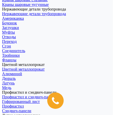
Краны шаровые чугунные
Нержавеющие детали трубопровода
Нержавеющие детали трубопровода
Американка
Бочонок
Заглушки
Муфты
Отводы
Переход
Сгон
Соединитель
Тройники
Фланцы
Цветной металлопрокат
Цветной металлопрокат
Алюминий
Дюраль
Латунь
Медь
Профнастил и сэндвич-панели
Профнастил и сэндвич-панели
Гофрированный лист
Профнастил
Сэндвич-панели