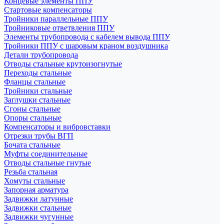
Концевые элементы ППУ
Стартовые компенсаторы
Тройники параллельные ППУ
Тройниковые ответвления ППУ
Элементы трубопровода с кабелем вывода ППУ
Тройники ППУ с шаровым краном воздушника
Детали трубопровода
Отводы стальные крутоизогнутые
Переходы стальные
Фланцы стальные
Тройники стальные
Заглушки стальные
Сгоны стальные
Опоры стальные
Компенсаторы и вибровставки
Отрезки трубы ВГП
Бочата стальные
Муфты соединительные
Отводы стальные гнутые
Резьба стальная
Хомуты стальные
Запорная арматура
Задвижки латунные
Задвижки стальные
Задвижки чугунные