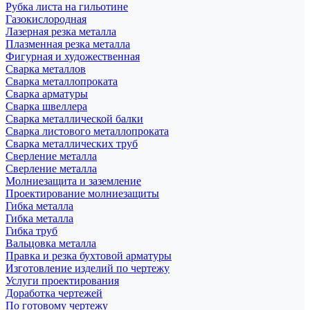
Рубка листа на гильотине
Газокислородная
Лазерная резка металла
Плазменная резка металла
Фигурная и художественная
Сварка металлов
Сварка металлопроката
Сварка арматуры
Сварка швеллера
Сварка металлической балки
Сварка листового металлопроката
Сварка металлических труб
Сверление металла
Сверление металла
Молниезащита и заземление
Проектирование молниезащиты
Гибка металла
Гибка металла
Гибка труб
Вальцовка металла
Правка и резка бухтовой арматуры
Изготовление изделий по чертежу
Услуги проектирования
Доработка чертежей
По готовому чертежу