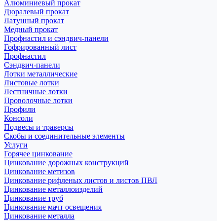
Алюминиевый прокат
Дюралевый прокат
Латунный прокат
Медный прокат
Профнастил и сэндвич-панели
Гофрированный лист
Профнастил
Сэндвич-панели
Лотки металлические
Листовые лотки
Лестничные лотки
Проволочные лотки
Профили
Консоли
Подвесы и траверсы
Скобы и соединительные элементы
Услуги
Горячее цинкование
Цинкование дорожных конструкций
Цинкование метизов
Цинкование рифленых листов и листов ПВЛ
Цинкование металлоизделий
Цинкование труб
Цинкование мачт освещения
Цинкование металла