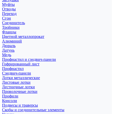
Муфты
Отводы
Переход
Сгон
Соединитель
Тройники
Фланцы
Цветной металлопрокат
Алюминий
Дюраль
Латунь
Медь
Профнастил и сэндвич-панели
Гофрированный лист
Профнастил
Сэндвич-панели
Лотки металлические
Листовые лотки
Лестничные лотки
Проволочные лотки
Профили
Консоли
Подвесы и траверсы
Скобы и соединительные элементы