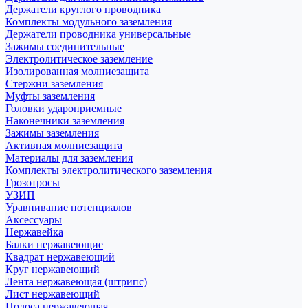
Держатели круглого проводника
Комплекты модульного заземления
Держатели проводника универсальные
Зажимы соединительные
Электролитическое заземление
Изолированная молниезащита
Стержни заземления
Муфты заземления
Головки удароприемные
Наконечники заземления
Зажимы заземления
Активная молниезащита
Материалы для заземления
Комплекты электролитического заземления
Грозотросы
УЗИП
Уравнивание потенциалов
Аксессуары
Нержавейка
Балки нержавеющие
Квадрат нержавеющий
Круг нержавеющий
Лента нержавеющая (штрипс)
Лист нержавеющий
Полоса нержавеющая