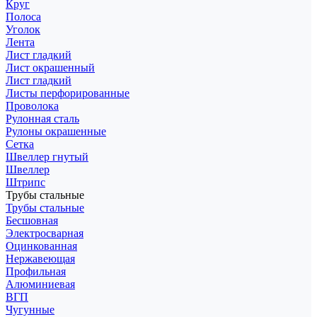
Круг
Полоса
Уголок
Лента
Лист гладкий
Лист окрашенный
Лист гладкий
Листы перфорированные
Проволока
Рулонная сталь
Рулоны окрашенные
Сетка
Швеллер гнутый
Швеллер
Штрипс
Трубы стальные
Трубы стальные
Бесшовная
Электросварная
Оцинкованная
Нержавеющая
Профильная
Алюминиевая
ВГП
Чугунные