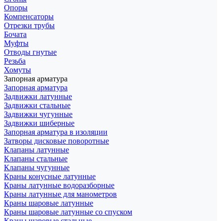
Опоры
Компенсаторы
Отрезки трубы
Бочата
Муфты
Отводы гнутые
Резьба
Хомуты
Запорная арматура
Запорная арматура
Задвижки латунные
Задвижки стальные
Задвижки чугунные
Задвижки шиберные
Запорная арматура в изоляции
Затворы дисковые поворотные
Клапаны латунные
Клапаны стальные
Клапаны чугунные
Краны конусные латунные
Краны латунные водоразборные
Краны латунные для манометров
Краны шаровые латунные
Краны шаровые латунные со спуском
Краны шаровые стальные