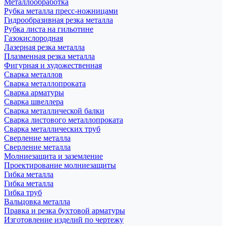
Металлообработка
Рубка металла пресс-ножницами
Гидрообразивная резка металла
Рубка листа на гильотине
Газокислородная
Лазерная резка металла
Плазменная резка металла
Фигурная и художественная
Сварка металлов
Сварка металлопроката
Сварка арматуры
Сварка швеллера
Сварка металлической балки
Сварка листового металлопроката
Сварка металлических труб
Сверление металла
Сверление металла
Молниезащита и заземление
Проектирование молниезащиты
Гибка металла
Гибка металла
Гибка труб
Вальцовка металла
Правка и резка бухтовой арматуры
Изготовление изделий по чертежу