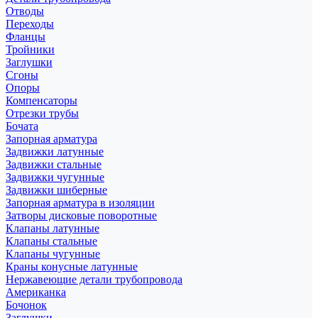
Отводы
Переходы
Фланцы
Тройники
Заглушки
Сгоны
Опоры
Компенсаторы
Отрезки трубы
Бочата
Запорная арматура
Задвижки латунные
Задвижки стальные
Задвижки чугунные
Задвижки шиберные
Запорная арматура в изоляции
Затворы дисковые поворотные
Клапаны латунные
Клапаны стальные
Клапаны чугунные
Краны конусные латунные
Нержавеющие детали трубопровода
Американка
Бочонок
Заглушки