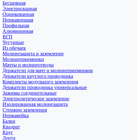
Бесшовная
Электросварная
Оцинкованная
Нержавеющая
Профильная
Алюминиевая
ВГП
Чугунные
Из обечаек
Молниезащита и заземление
Молниеприемники
Мачты и молниеотводы
Держатели для мачт и молниеприемников
Держатели круглого проводника
Комплекты модульного заземления
Держатели проводника универсальные
Зажимы соединительные
Электролитическое заземление
Изолированная молниезащита
Стержни заземления
Нержавейка
Балки
Квадрат
Круг
Лента