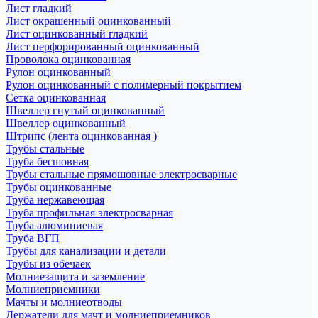
Лист гладкий
Лист окрашенный оцинкованный
Лист оцинкованный гладкий
Лист перфорированный оцинкованный
Проволока оцинкованная
Рулон оцинкованный
Рулон оцинкованный с полимерный покрытием
Сетка оцинкованная
Швеллер гнутый оцинкованный
Швеллер оцинкованный
Штрипс (лента оцинкованная )
Трубы стальные
Труба бесшовная
Трубы стальные прямошовные электросварные
Трубы оцинкованные
Труба нержавеющая
Труба профильная электросварная
Труба алюминиевая
Труба ВГП
Трубы для канализации и детали
Трубы из обечаек
Молниезащита и заземление
Молниеприемники
Мачты и молниеотводы
Держатели для мачт и молниеприемников