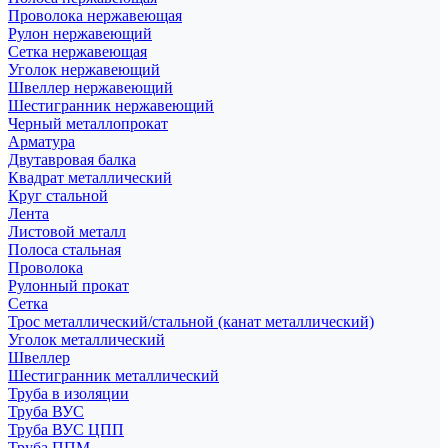
Проволока нержавеющая
Рулон нержавеющий
Сетка нержавеющая
Уголок нержавеющий
Швеллер нержавеющий
Шестигранник нержавеющий
Черный металлопрокат
Арматура
Двутавровая балка
Квадрат металлический
Круг стальной
Лента
Листовой металл
Полоса стальная
Проволока
Рулонный прокат
Сетка
Трос металлический/стальной (канат металлический)
Уголок металлический
Швеллер
Шестигранник металлический
Труба в изоляции
Труба ВУС
Труба ВУС ЦПП
Труба ППМ