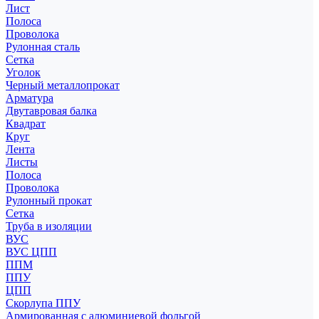
Лист
Полоса
Проволока
Рулонная сталь
Сетка
Уголок
Черный металлопрокат
Арматура
Двутавровая балка
Квадрат
Круг
Лента
Листы
Полоса
Проволока
Рулонный прокат
Сетка
Труба в изоляции
ВУС
ВУС ЦПП
ППМ
ППУ
ЦПП
Скорлупа ППУ
Армированная с алюминиевой фольгой