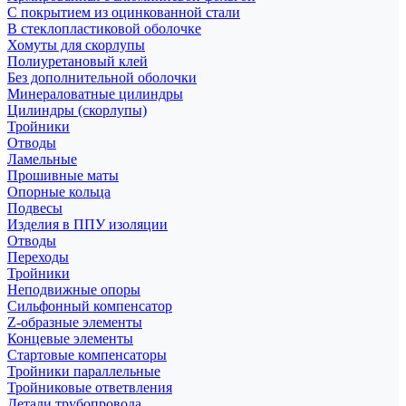
С покрытием из оцинкованной стали
В стеклопластиковой оболочке
Хомуты для скорлупы
Полиуретановый клей
Без дополнительной оболочки
Минераловатные цилиндры
Цилиндры (скорлупы)
Тройники
Отводы
Ламельные
Прошивные маты
Опорные кольца
Подвесы
Изделия в ППУ изоляции
Отводы
Переходы
Тройники
Неподвижные опоры
Cильфонный компенсатор
Z-образные элементы
Концевые элементы
Стартовые компенсаторы
Тройники параллельные
Тройниковые ответвления
Детали трубопровода