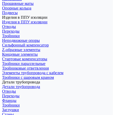
Прошивные маты
Опорные кольца
Подвесы
Изделия в ППУ изоляции
Изделия в ППУ изоляции
Отводы
Переходы
Тройники
Неподвижные опоры
Cильфонный компенсатор
Z-образные элементы
Концевые элементы
Стартовые компенсаторы
Тройники параллельные
Тройниковые ответвления
Элементы трубопровода с кабелем
Тройники с шаровым краном
Детали трубопровода
Детали трубопровода
Отводы
Переходы
Фланцы
Тройники
Заглушки
Сгоны