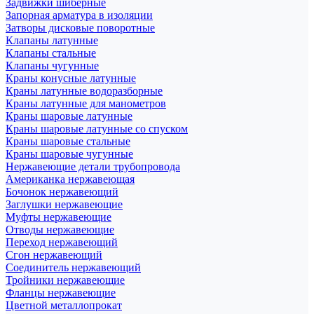
Задвижки шиберные
Запорная арматура в изоляции
Затворы дисковые поворотные
Клапаны латунные
Клапаны стальные
Клапаны чугунные
Краны конусные латунные
Краны латунные водоразборные
Краны латунные для манометров
Краны шаровые латунные
Краны шаровые латунные со спуском
Краны шаровые стальные
Краны шаровые чугунные
Нержавеющие детали трубопровода
Американка нержавеющая
Бочонок нержавеющий
Заглушки нержавеющие
Муфты нержавеющие
Отводы нержавеющие
Переход нержавеющий
Сгон нержавеющий
Соединитель нержавеющий
Тройники нержавеющие
Фланцы нержавеющие
Цветной металлопрокат