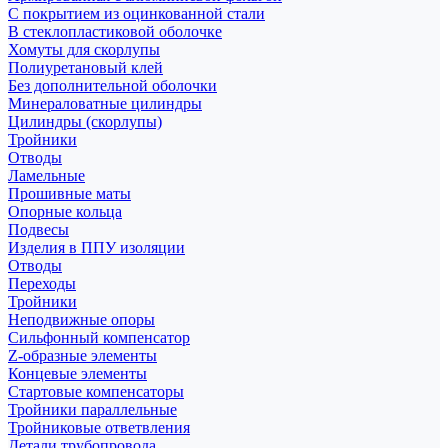
С покрытием из оцинкованной стали
В стеклопластиковой оболочке
Хомуты для скорлупы
Полиуретановый клей
Без дополнительной оболочки
Минераловатные цилиндры
Цилиндры (скорлупы)
Тройники
Отводы
Ламельные
Прошивные маты
Опорные кольца
Подвесы
Изделия в ППУ изоляции
Отводы
Переходы
Тройники
Неподвижные опоры
Cильфонный компенсатор
Z-образные элементы
Концевые элементы
Стартовые компенсаторы
Тройники параллельные
Тройниковые ответвления
Детали трубопровода