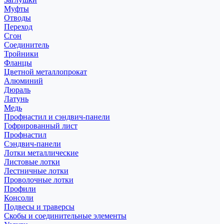
Муфты
Отводы
Переход
Сгон
Соединитель
Тройники
Фланцы
Цветной металлопрокат
Алюминий
Дюраль
Латунь
Медь
Профнастил и сэндвич-панели
Гофрированный лист
Профнастил
Сэндвич-панели
Лотки металлические
Листовые лотки
Лестничные лотки
Проволочные лотки
Профили
Консоли
Подвесы и траверсы
Скобы и соединительные элементы