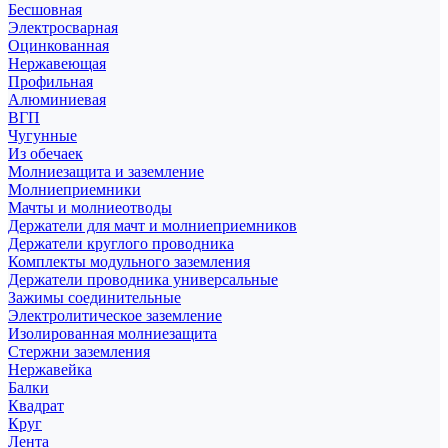
Бесшовная
Электросварная
Оцинкованная
Нержавеющая
Профильная
Алюминиевая
ВГП
Чугунные
Из обечаек
Молниезащита и заземление
Молниеприемники
Мачты и молниеотводы
Держатели для мачт и молниеприемников
Держатели круглого проводника
Комплекты модульного заземления
Держатели проводника универсальные
Зажимы соединительные
Электролитическое заземление
Изолированная молниезащита
Стержни заземления
Нержавейка
Балки
Квадрат
Круг
Лента