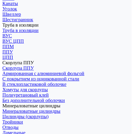
Канаты
Уголок
Швеллер
Шестигранник
Труба в изоляции
Труба в изоляции
ВУС
ВУС ЦПП
ППМ
ППУ
ЦПП
Скорлупа ППУ
Скорлупа ППУ
Армированная с алюминиевой фольгой
С покрытием из оцинкованной стали
В стеклопластиковой оболочке
Хомуты для скорлупы
Полиуретановый клей
Без дополнительной оболочки
Минераловатные цилиндры
Минераловатные цилиндры
Цилиндры (скорлупы)
Тройники
Отводы
Ламельные