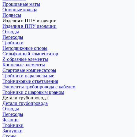
Прошивные маты
Опорные кольца
Подвесы
Изделия в ППУ изоляции
Изделия в ППУ изоляции
Отводы
Переходы
Тройники
Неподвижные опоры
Cильфонный компенсатор
Z-образные элементы
Концевые элементы
Стартовые компенсаторы
Тройники параллельные
Тройниковые ответвления
Элементы трубопровода с кабелем
Тройники с шаровым краном
Детали трубопровода
Детали трубопровода
Отводы
Переходы
Фланцы
Тройники
Заглушки
Сгоны