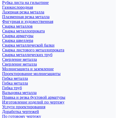
Рубка листа на гильотине
Газокислородная
Лазерная резка металла
Плазменная резка металла
Фигурная и художественная
Сварка металлов
Сварка металлопроката
Сварка арматуры
Сварка швеллера
Сварка металлической балки
Сварка листового металлопроката
Сварка металлических труб
Сверление металла
Сверление металла
Молниезащита и заземление
Проектирование молниезащиты
Гибка металла
Гибка металла
Гибка труб
Вальцовка металла
Правка и резка бухтовой арматуры
Изготовление изделий по чертежу
Услуги проектирования
Доработка чертежей
По готовому чертежу