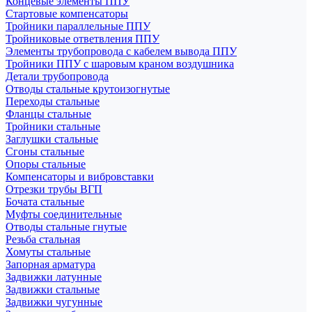
Концевые элементы ППУ
Стартовые компенсаторы
Тройники параллельные ППУ
Тройниковые ответвления ППУ
Элементы трубопровода с кабелем вывода ППУ
Тройники ППУ с шаровым краном воздушника
Детали трубопровода
Отводы стальные крутоизогнутые
Переходы стальные
Фланцы стальные
Тройники стальные
Заглушки стальные
Сгоны стальные
Опоры стальные
Компенсаторы и вибровставки
Отрезки трубы ВГП
Бочата стальные
Муфты соединительные
Отводы стальные гнутые
Резьба стальная
Хомуты стальные
Запорная арматура
Задвижки латунные
Задвижки стальные
Задвижки чугунные