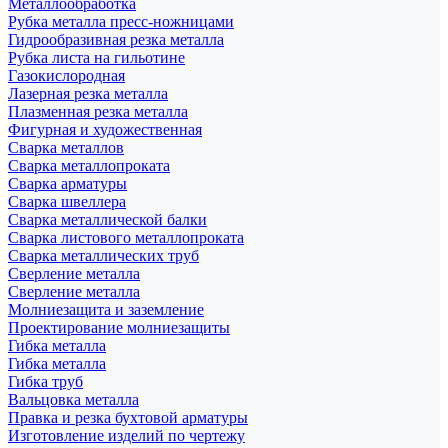
Металлообработка
Рубка металла пресс-ножницами
Гидрообразивная резка металла
Рубка листа на гильотине
Газокислородная
Лазерная резка металла
Плазменная резка металла
Фигурная и художественная
Сварка металлов
Сварка металлопроката
Сварка арматуры
Сварка швеллера
Сварка металлической балки
Сварка листового металлопроката
Сварка металлических труб
Сверление металла
Сверление металла
Молниезащита и заземление
Проектирование молниезащиты
Гибка металла
Гибка металла
Гибка труб
Вальцовка металла
Правка и резка бухтовой арматуры
Изготовление изделий по чертежу