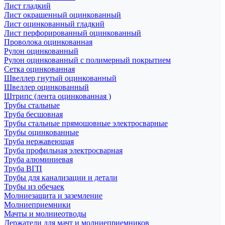
Лист гладкий
Лист окрашенный оцинкованный
Лист оцинкованный гладкий
Лист перфорированный оцинкованный
Проволока оцинкованная
Рулон оцинкованный
Рулон оцинкованный с полимерный покрытием
Сетка оцинкованная
Швеллер гнутый оцинкованный
Швеллер оцинкованный
Штрипс (лента оцинкованная )
Трубы стальные
Труба бесшовная
Трубы стальные прямошовные электросварные
Трубы оцинкованные
Труба нержавеющая
Труба профильная электросварная
Труба алюминиевая
Труба ВГП
Трубы для канализации и детали
Трубы из обечаек
Молниезащита и заземление
Молниеприемники
Мачты и молниеотводы
Держатели для мачт и молниеприемников