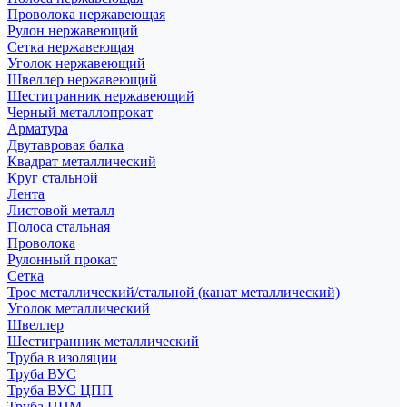
Проволока нержавеющая
Рулон нержавеющий
Сетка нержавеющая
Уголок нержавеющий
Швеллер нержавеющий
Шестигранник нержавеющий
Черный металлопрокат
Арматура
Двутавровая балка
Квадрат металлический
Круг стальной
Лента
Листовой металл
Полоса стальная
Проволока
Рулонный прокат
Сетка
Трос металлический/стальной (канат металлический)
Уголок металлический
Швеллер
Шестигранник металлический
Труба в изоляции
Труба ВУС
Труба ВУС ЦПП
Труба ППМ