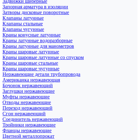
Задвижки шиберные
Запорная арматура в изоляции
Затворы дисковые поворотные
Клапаны латунные
Клапаны стальные
Клапаны чугунные
Краны конусные латунные
Краны латунные водоразборные
Краны латунные для манометров
Краны шаровые латунные
Краны шаровые латунные со спуском
Краны шаровые стальные
Краны шаровые чугунные
Нержавеющие детали трубопровода
Американка нержавеющая
Бочонок нержавеющий
Заглушки нержавеющие
Муфты нержавеющие
Отводы нержавеющие
Переход нержавеющий
Сгон нержавеющий
Соединитель нержавеющий
Тройники нержавеющие
Фланцы нержавеющие
Цветной металлопрокат