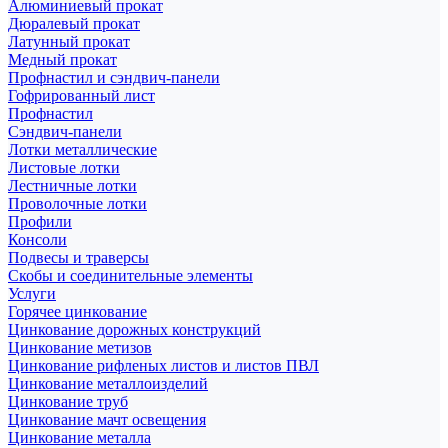
Алюминиевый прокат
Дюралевый прокат
Латунный прокат
Медный прокат
Профнастил и сэндвич-панели
Гофрированный лист
Профнастил
Сэндвич-панели
Лотки металлические
Листовые лотки
Лестничные лотки
Проволочные лотки
Профили
Консоли
Подвесы и траверсы
Скобы и соединительные элементы
Услуги
Горячее цинкование
Цинкование дорожных конструкций
Цинкование метизов
Цинкование рифленых листов и листов ПВЛ
Цинкование металлоизделий
Цинкование труб
Цинкование мачт освещения
Цинкование металла