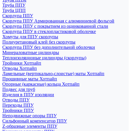
Труба ППУ
Труба ЦПП
Скорлупа ППУ
Скорлупа ППУ Армированная с алюминиевой фольгой
Скорлупа ППУ с покрытием из оцинкованной стали
Скорлупа ППУ в стеклопластиковой оболочке
Хомуты для ППУ скорлупы
Полиуретановый клей без скорлупы
Скорлупа ППУ без дополнительной оболочки
Минераловатные цилиндры
Теплоизоляционые цилиндры (скорлупы)
Тройники Хотпайп
Отводы Хотпайп
Ламельные (вертикально-слоистые) маты Хотпайп
Прошивные маты Хотпайп
Опорные (каркасные) кольца Хотпайп
Подвес для труб
Изделия в ППУ изоляции
Отводы ППУ
Переходы ППУ
Тройники ППУ
Неподвижные опоры ППУ
Cильфонный компенсатор ППУ
Z-образные элементы ППУ