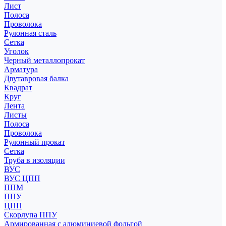
Лист
Полоса
Проволока
Рулонная сталь
Сетка
Уголок
Черный металлопрокат
Арматура
Двутавровая балка
Квадрат
Круг
Лента
Листы
Полоса
Проволока
Рулонный прокат
Сетка
Труба в изоляции
ВУС
ВУС ЦПП
ППМ
ППУ
ЦПП
Скорлупа ППУ
Армированная с алюминиевой фольгой