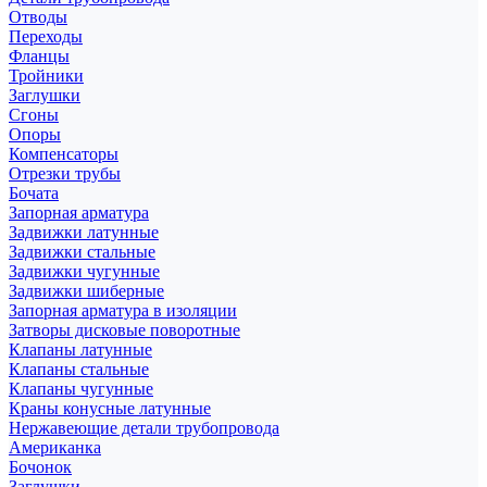
Отводы
Переходы
Фланцы
Тройники
Заглушки
Сгоны
Опоры
Компенсаторы
Отрезки трубы
Бочата
Запорная арматура
Задвижки латунные
Задвижки стальные
Задвижки чугунные
Задвижки шиберные
Запорная арматура в изоляции
Затворы дисковые поворотные
Клапаны латунные
Клапаны стальные
Клапаны чугунные
Краны конусные латунные
Нержавеющие детали трубопровода
Американка
Бочонок
Заглушки