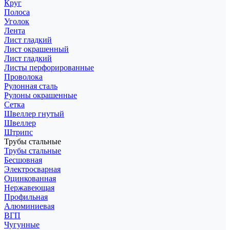
Круг
Полоса
Уголок
Лента
Лист гладкий
Лист окрашенный
Лист гладкий
Листы перфорированные
Проволока
Рулонная сталь
Рулоны окрашенные
Сетка
Швеллер гнутый
Швеллер
Штрипс
Трубы стальные
Трубы стальные
Бесшовная
Электросварная
Оцинкованная
Нержавеющая
Профильная
Алюминиевая
ВГП
Чугунные