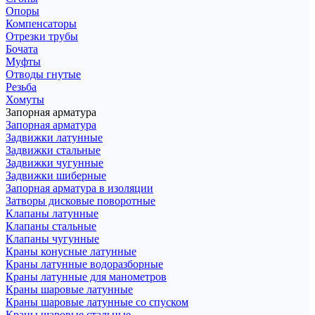
Опоры
Компенсаторы
Отрезки трубы
Бочата
Муфты
Отводы гнутые
Резьба
Хомуты
Запорная арматура
Запорная арматура
Задвижки латунные
Задвижки стальные
Задвижки чугунные
Задвижки шиберные
Запорная арматура в изоляции
Затворы дисковые поворотные
Клапаны латунные
Клапаны стальные
Клапаны чугунные
Краны конусные латунные
Краны латунные водоразборные
Краны латунные для манометров
Краны шаровые латунные
Краны шаровые латунные со спуском
Краны шаровые стальные