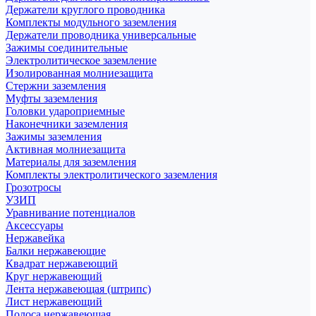
Держатели круглого проводника
Комплекты модульного заземления
Держатели проводника универсальные
Зажимы соединительные
Электролитическое заземление
Изолированная молниезащита
Стержни заземления
Муфты заземления
Головки удароприемные
Наконечники заземления
Зажимы заземления
Активная молниезащита
Материалы для заземления
Комплекты электролитического заземления
Грозотросы
УЗИП
Уравнивание потенциалов
Аксессуары
Нержавейка
Балки нержавеющие
Квадрат нержавеющий
Круг нержавеющий
Лента нержавеющая (штрипс)
Лист нержавеющий
Полоса нержавеющая