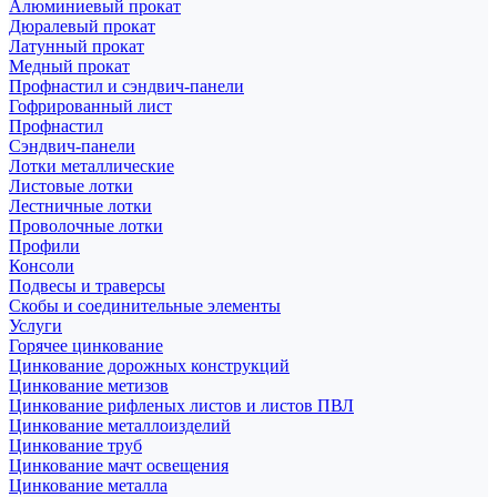
Алюминиевый прокат
Дюралевый прокат
Латунный прокат
Медный прокат
Профнастил и сэндвич-панели
Гофрированный лист
Профнастил
Сэндвич-панели
Лотки металлические
Листовые лотки
Лестничные лотки
Проволочные лотки
Профили
Консоли
Подвесы и траверсы
Скобы и соединительные элементы
Услуги
Горячее цинкование
Цинкование дорожных конструкций
Цинкование метизов
Цинкование рифленых листов и листов ПВЛ
Цинкование металлоизделий
Цинкование труб
Цинкование мачт освещения
Цинкование металла