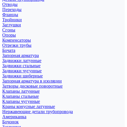
Отводы
Переходы
Фланцы
Тройники
Заглушки
Сгоны
Опоры
Компенсаторы
Отрезки трубы
Бочата
Запорная арматура
Задвижки латунные
Задвижки стальные
Задвижки чугунные
Задвижки шиберные
Запорная арматура в изоляции
Затворы дисковые поворотные
Клапаны латунные
Клапаны стальные
Клапаны чугунные
Краны конусные латунные
Нержавеющие детали трубопровода
Американка
Бочонок
Заглушки