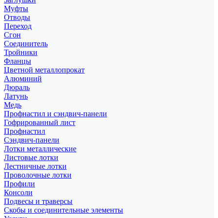
Муфты
Отводы
Переход
Сгон
Соединитель
Тройники
Фланцы
Цветной металлопрокат
Алюминий
Дюраль
Латунь
Медь
Профнастил и сэндвич-панели
Гофрированный лист
Профнастил
Сэндвич-панели
Лотки металлические
Листовые лотки
Лестничные лотки
Проволочные лотки
Профили
Консоли
Подвесы и траверсы
Скобы и соединительные элементы