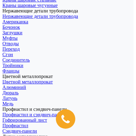
Краны шаровые чугунные
Нержавеющие детали трубопровода
Нержавеющие детали трубопровода
Американка
Бочонок
Заглушки
Муфты
Отводы
Переход
Сгон
Соединитель
Тройники
Фланцы
Цветной металлопрокат
Цветной металлопрокат
Алюминий
Дюраль
Латунь
Медь
Профнастил и сэндвич-панели
Профнастил и сэндвич-панели
Гофрированный лист
Профнастил
Сэндвич-панели