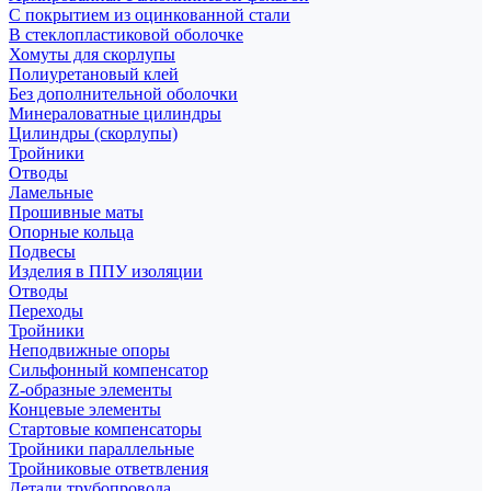
С покрытием из оцинкованной стали
В стеклопластиковой оболочке
Хомуты для скорлупы
Полиуретановый клей
Без дополнительной оболочки
Минераловатные цилиндры
Цилиндры (скорлупы)
Тройники
Отводы
Ламельные
Прошивные маты
Опорные кольца
Подвесы
Изделия в ППУ изоляции
Отводы
Переходы
Тройники
Неподвижные опоры
Cильфонный компенсатор
Z-образные элементы
Концевые элементы
Стартовые компенсаторы
Тройники параллельные
Тройниковые ответвления
Детали трубопровода