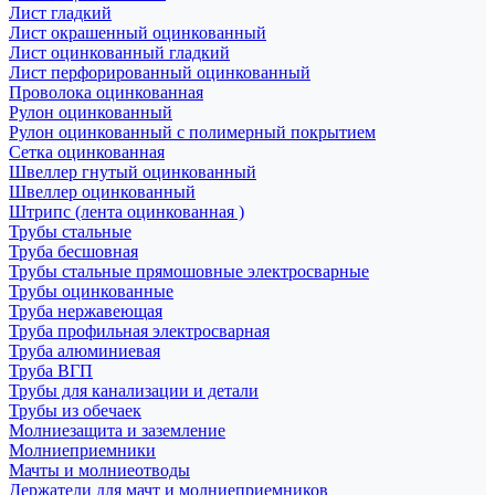
Лист гладкий
Лист окрашенный оцинкованный
Лист оцинкованный гладкий
Лист перфорированный оцинкованный
Проволока оцинкованная
Рулон оцинкованный
Рулон оцинкованный с полимерный покрытием
Сетка оцинкованная
Швеллер гнутый оцинкованный
Швеллер оцинкованный
Штрипс (лента оцинкованная )
Трубы стальные
Труба бесшовная
Трубы стальные прямошовные электросварные
Трубы оцинкованные
Труба нержавеющая
Труба профильная электросварная
Труба алюминиевая
Труба ВГП
Трубы для канализации и детали
Трубы из обечаек
Молниезащита и заземление
Молниеприемники
Мачты и молниеотводы
Держатели для мачт и молниеприемников