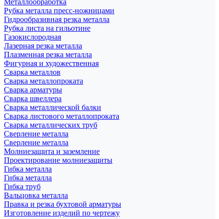
Металлообработка
Рубка металла пресс-ножницами
Гидрообразивная резка металла
Рубка листа на гильотине
Газокислородная
Лазерная резка металла
Плазменная резка металла
Фигурная и художественная
Сварка металлов
Сварка металлопроката
Сварка арматуры
Сварка швеллера
Сварка металлической балки
Сварка листового металлопроката
Сварка металлических труб
Сверление металла
Сверление металла
Молниезащита и заземление
Проектирование молниезащиты
Гибка металла
Гибка металла
Гибка труб
Вальцовка металла
Правка и резка бухтовой арматуры
Изготовление изделий по чертежу