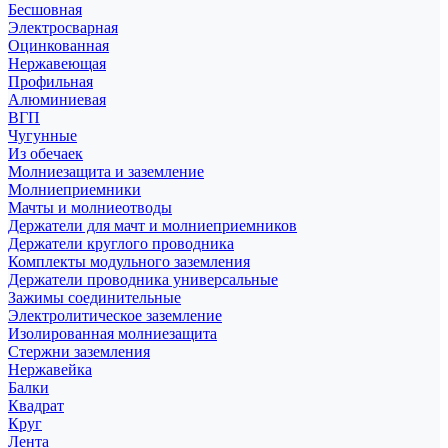
Бесшовная
Электросварная
Оцинкованная
Нержавеющая
Профильная
Алюминиевая
ВГП
Чугунные
Из обечаек
Молниезащита и заземление
Молниеприемники
Мачты и молниеотводы
Держатели для мачт и молниеприемников
Держатели круглого проводника
Комплекты модульного заземления
Держатели проводника универсальные
Зажимы соединительные
Электролитическое заземление
Изолированная молниезащита
Стержни заземления
Нержавейка
Балки
Квадрат
Круг
Лента