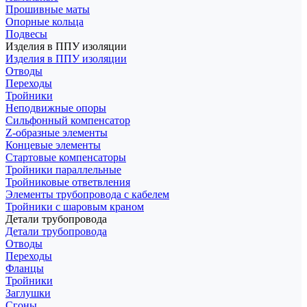
Прошивные маты
Опорные кольца
Подвесы
Изделия в ППУ изоляции
Изделия в ППУ изоляции
Отводы
Переходы
Тройники
Неподвижные опоры
Cильфонный компенсатор
Z-образные элементы
Концевые элементы
Стартовые компенсаторы
Тройники параллельные
Тройниковые ответвления
Элементы трубопровода с кабелем
Тройники с шаровым краном
Детали трубопровода
Детали трубопровода
Отводы
Переходы
Фланцы
Тройники
Заглушки
Сгоны