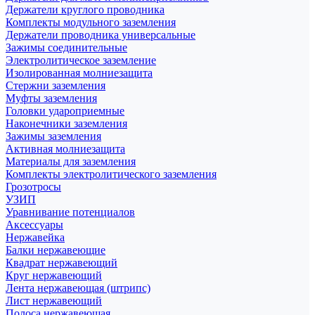
Держатели круглого проводника
Комплекты модульного заземления
Держатели проводника универсальные
Зажимы соединительные
Электролитическое заземление
Изолированная молниезащита
Стержни заземления
Муфты заземления
Головки удароприемные
Наконечники заземления
Зажимы заземления
Активная молниезащита
Материалы для заземления
Комплекты электролитического заземления
Грозотросы
УЗИП
Уравнивание потенциалов
Аксессуары
Нержавейка
Балки нержавеющие
Квадрат нержавеющий
Круг нержавеющий
Лента нержавеющая (штрипс)
Лист нержавеющий
Полоса нержавеющая