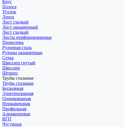
Круг
Полоса
Уголок
Лента
Лист гладкий
Лист окрашенный
Лист гладкий
Листы перфорированные
Проволока
Рулонная сталь
Рулоны окрашенные
Сетка
Швеллер гнутый
Швеллер
Штрипс
Трубы стальные
Трубы стальные
Бесшовная
Электросварная
Оцинкованная
Нержавеющая
Профильная
Алюминиевая
ВГП
Чугунные