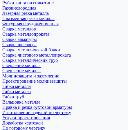
Рубка листа на гильотине
Газокислородная
Лазерная резка металла
Плазменная резка металла
Фигурная и художественная
Сварка металлов
Сварка металлопроката
Сварка арматуры
Сварка швеллера
Сварка металлической балки
Сварка листового металлопроката
Сварка металлических труб
Сверление металла
Сверление металла
Молниезащита и заземление
Проектирование молниезащиты
Гибка металла
Гибка металла
Гибка труб
Вальцовка металла
Правка и резка бухтовой арматуры
Изготовление изделий по чертежу
Услуги проектирования
Доработка чертежей
По готовому чертежу