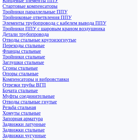
Концевые элементы ППУ
Стартовые компенсаторы
Тройники параллельные ППУ
Тройниковые ответвления ППУ
Элементы трубопровода с кабелем вывода ППУ
Тройники ППУ с шаровым краном воздушника
Детали трубопровода
Отводы стальные крутоизогнутые
Переходы стальные
Фланцы стальные
Тройники стальные
Заглушки стальные
Сгоны стальные
Опоры стальные
Компенсаторы и вибровставки
Отрезки трубы ВГП
Бочата стальные
Муфты соединительные
Отводы стальные гнутые
Резьба стальная
Хомуты стальные
Запорная арматура
Задвижки латунные
Задвижки стальные
Задвижки чугунные