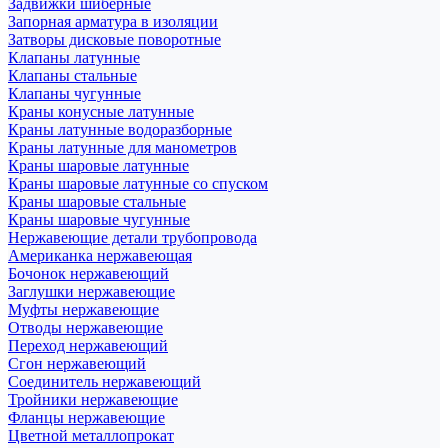
Задвижки шиберные
Запорная арматура в изоляции
Затворы дисковые поворотные
Клапаны латунные
Клапаны стальные
Клапаны чугунные
Краны конусные латунные
Краны латунные водоразборные
Краны латунные для манометров
Краны шаровые латунные
Краны шаровые латунные со спуском
Краны шаровые стальные
Краны шаровые чугунные
Нержавеющие детали трубопровода
Американка нержавеющая
Бочонок нержавеющий
Заглушки нержавеющие
Муфты нержавеющие
Отводы нержавеющие
Переход нержавеющий
Сгон нержавеющий
Соединитель нержавеющий
Тройники нержавеющие
Фланцы нержавеющие
Цветной металлопрокат