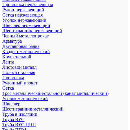
Проволока нержавеющая
Рулон нержавеющий
Сетка нержавеющая
Уголок нержавеющий
Швеллер нержавеющий
Шестигранник нержавеющий
Черный металлопрокат
Арматура
Двутавровая балка
Квадрат металлический
Круг стальной
Лента
Листовой металл
Полоса стальная
Проволока
Рулонный прокат
Сетка
Трос металлический/стальной (канат металлический)
Уголок металлический
Швеллер
Шестигранник металлический
Труба в изоляции
Труба ВУС
Труба ВУС ЦПП
Труба ППМ