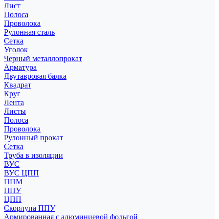
Лист
Полоса
Проволока
Рулонная сталь
Сетка
Уголок
Черный металлопрокат
Арматура
Двутавровая балка
Квадрат
Круг
Лента
Листы
Полоса
Проволока
Рулонный прокат
Сетка
Труба в изоляции
ВУС
ВУС ЦПП
ППМ
ППУ
ЦПП
Скорлупа ППУ
Армированная с алюминиевой фольгой