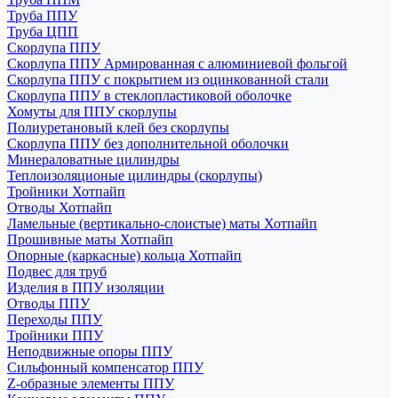
Труба ППУ
Труба ЦПП
Скорлупа ППУ
Скорлупа ППУ Армированная с алюминиевой фольгой
Скорлупа ППУ с покрытием из оцинкованной стали
Скорлупа ППУ в стеклопластиковой оболочке
Хомуты для ППУ скорлупы
Полиуретановый клей без скорлупы
Скорлупа ППУ без дополнительной оболочки
Минераловатные цилиндры
Теплоизоляционые цилиндры (скорлупы)
Тройники Хотпайп
Отводы Хотпайп
Ламельные (вертикально-слоистые) маты Хотпайп
Прошивные маты Хотпайп
Опорные (каркасные) кольца Хотпайп
Подвес для труб
Изделия в ППУ изоляции
Отводы ППУ
Переходы ППУ
Тройники ППУ
Неподвижные опоры ППУ
Cильфонный компенсатор ППУ
Z-образные элементы ППУ