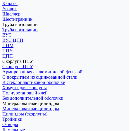
Канаты
Уголок
Швеллер
Шестигранник
Труба в изоляции
Труба в изоляции
ВУС
ВУС ЦПП
ППМ
ППУ
ЦПП
Скорлупа ППУ
Скорлупа ППУ
Армированная с алюминиевой фольгой
С покрытием из оцинкованной стали
В стеклопластиковой оболочке
Хомуты для скорлупы
Полиуретановый клей
Без дополнительной оболочки
Минераловатные цилиндры
Минераловатные цилиндры
Цилиндры (скорлупы)
Тройники
Отводы
Ламельные