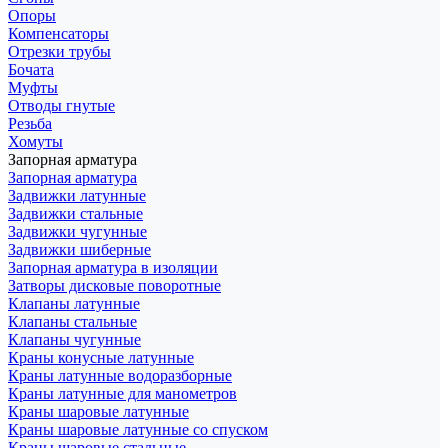
Опоры
Компенсаторы
Отрезки трубы
Бочата
Муфты
Отводы гнутые
Резьба
Хомуты
Запорная арматура
Запорная арматура
Задвижки латунные
Задвижки стальные
Задвижки чугунные
Задвижки шиберные
Запорная арматура в изоляции
Затворы дисковые поворотные
Клапаны латунные
Клапаны стальные
Клапаны чугунные
Краны конусные латунные
Краны латунные водоразборные
Краны латунные для манометров
Краны шаровые латунные
Краны шаровые латунные со спуском
Краны шаровые стальные