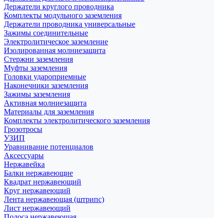
Держатели круглого проводника
Комплекты модульного заземления
Держатели проводника универсальные
Зажимы соединительные
Электролитическое заземление
Изолированная молниезащита
Стержни заземления
Муфты заземления
Головки удароприемные
Наконечники заземления
Зажимы заземления
Активная молниезащита
Материалы для заземления
Комплекты электролитического заземления
Грозотросы
УЗИП
Уравнивание потенциалов
Аксессуары
Нержавейка
Балки нержавеющие
Квадрат нержавеющий
Круг нержавеющий
Лента нержавеющая (штрипс)
Лист нержавеющий
Полоса нержавеющая