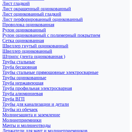
Лист гладкий
Лист окрашенный оцинкованный
Лист оцинкованный гладкий
Лист перфорированный оцинкованный
Проволока оцинкованная
Рулон оцинкованный
Рулон оцинкованный с полимерный покрытием
Сетка оцинкованная
Швеллер гнутый оцинкованный
Швеллер оцинкованный
Штрипс (лента оцинкованная )
Трубы стальные
Труба бесшовная
Трубы стальные прямошовные электросварные
Трубы оцинкованные
Труба нержавеющая
Труба профильная электросварная
Труба алюминиевая
Труба ВГП
Трубы для канализации и детали
Трубы из обечаек
Молниезащита и заземление
Молниеприемники
Мачты и молниеотводы
Держатели для мачт и молниеприемников