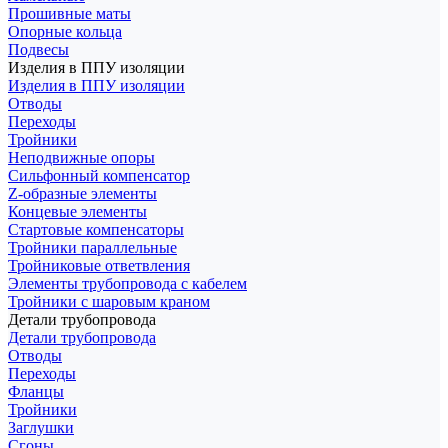
Прошивные маты
Опорные кольца
Подвесы
Изделия в ППУ изоляции
Изделия в ППУ изоляции
Отводы
Переходы
Тройники
Неподвижные опоры
Cильфонный компенсатор
Z-образные элементы
Концевые элементы
Стартовые компенсаторы
Тройники параллельные
Тройниковые ответвления
Элементы трубопровода с кабелем
Тройники с шаровым краном
Детали трубопровода
Детали трубопровода
Отводы
Переходы
Фланцы
Тройники
Заглушки
Сгоны