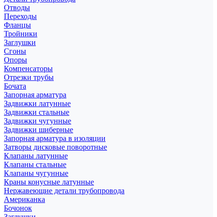
Отводы
Переходы
Фланцы
Тройники
Заглушки
Сгоны
Опоры
Компенсаторы
Отрезки трубы
Бочата
Запорная арматура
Задвижки латунные
Задвижки стальные
Задвижки чугунные
Задвижки шиберные
Запорная арматура в изоляции
Затворы дисковые поворотные
Клапаны латунные
Клапаны стальные
Клапаны чугунные
Краны конусные латунные
Нержавеющие детали трубопровода
Американка
Бочонок
Заглушки