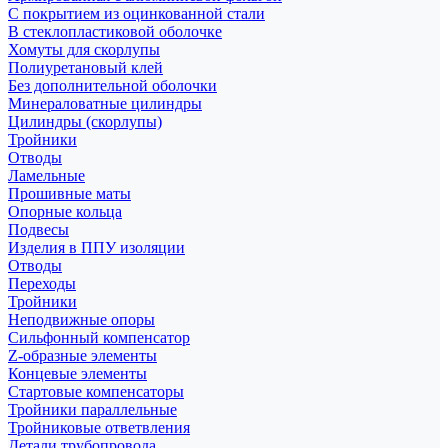
С покрытием из оцинкованной стали
В стеклопластиковой оболочке
Хомуты для скорлупы
Полиуретановый клей
Без дополнительной оболочки
Минераловатные цилиндры
Цилиндры (скорлупы)
Тройники
Отводы
Ламельные
Прошивные маты
Опорные кольца
Подвесы
Изделия в ППУ изоляции
Отводы
Переходы
Тройники
Неподвижные опоры
Cильфонный компенсатор
Z-образные элементы
Концевые элементы
Стартовые компенсаторы
Тройники параллельные
Тройниковые ответвления
Детали трубопровода