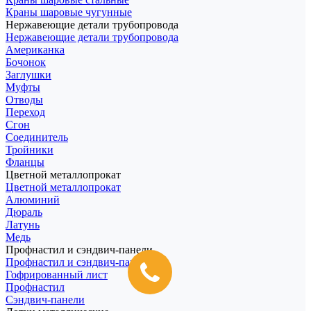
Краны шаровые чугунные
Нержавеющие детали трубопровода
Нержавеющие детали трубопровода
Американка
Бочонок
Заглушки
Муфты
Отводы
Переход
Сгон
Соединитель
Тройники
Фланцы
Цветной металлопрокат
Цветной металлопрокат
Алюминий
Дюраль
Латунь
Медь
Профнастил и сэндвич-панели
Профнастил и сэндвич-панели
Гофрированный лист
Профнастил
Сэндвич-панели