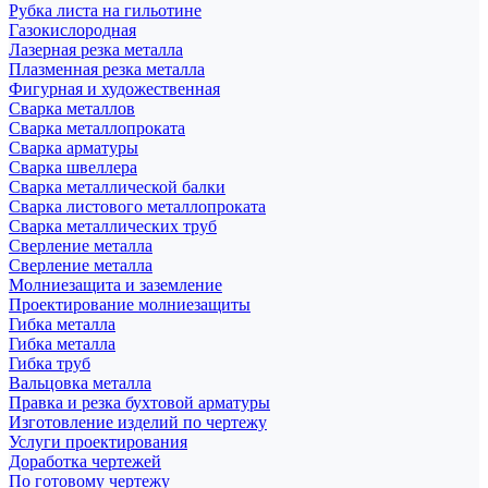
Рубка листа на гильотине
Газокислородная
Лазерная резка металла
Плазменная резка металла
Фигурная и художественная
Сварка металлов
Сварка металлопроката
Сварка арматуры
Сварка швеллера
Сварка металлической балки
Сварка листового металлопроката
Сварка металлических труб
Сверление металла
Сверление металла
Молниезащита и заземление
Проектирование молниезащиты
Гибка металла
Гибка металла
Гибка труб
Вальцовка металла
Правка и резка бухтовой арматуры
Изготовление изделий по чертежу
Услуги проектирования
Доработка чертежей
По готовому чертежу