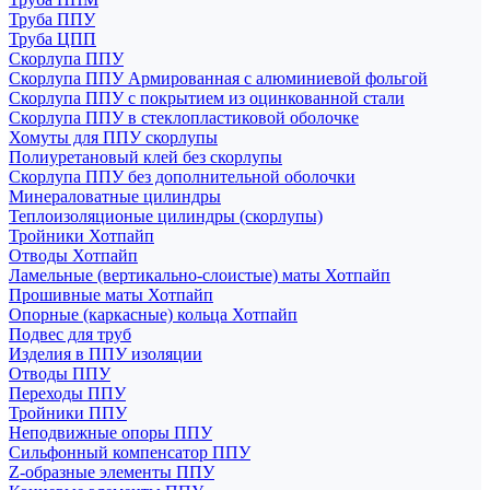
Труба ППУ
Труба ЦПП
Скорлупа ППУ
Скорлупа ППУ Армированная с алюминиевой фольгой
Скорлупа ППУ с покрытием из оцинкованной стали
Скорлупа ППУ в стеклопластиковой оболочке
Хомуты для ППУ скорлупы
Полиуретановый клей без скорлупы
Скорлупа ППУ без дополнительной оболочки
Минераловатные цилиндры
Теплоизоляционые цилиндры (скорлупы)
Тройники Хотпайп
Отводы Хотпайп
Ламельные (вертикально-слоистые) маты Хотпайп
Прошивные маты Хотпайп
Опорные (каркасные) кольца Хотпайп
Подвес для труб
Изделия в ППУ изоляции
Отводы ППУ
Переходы ППУ
Тройники ППУ
Неподвижные опоры ППУ
Cильфонный компенсатор ППУ
Z-образные элементы ППУ