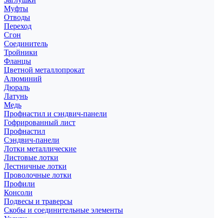
Муфты
Отводы
Переход
Сгон
Соединитель
Тройники
Фланцы
Цветной металлопрокат
Алюминий
Дюраль
Латунь
Медь
Профнастил и сэндвич-панели
Гофрированный лист
Профнастил
Сэндвич-панели
Лотки металлические
Листовые лотки
Лестничные лотки
Проволочные лотки
Профили
Консоли
Подвесы и траверсы
Скобы и соединительные элементы