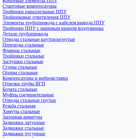
Концевые элементы ППУ
Стартовые компенсаторы
Тройники параллельные ППУ
Тройниковые ответвления ППУ
Элементы трубопровода с кабелем вывода ППУ
Тройники ППУ с шаровым краном воздушника
Детали трубопровода
Отводы стальные крутоизогнутые
Переходы стальные
Фланцы стальные
Тройники стальные
Заглушки стальные
Сгоны стальные
Опоры стальные
Компенсаторы и вибровставки
Отрезки трубы ВГП
Бочата стальные
Муфты соединительные
Отводы стальные гнутые
Резьба стальная
Хомуты стальные
Запорная арматура
Задвижки латунные
Задвижки стальные
Задвижки чугунные