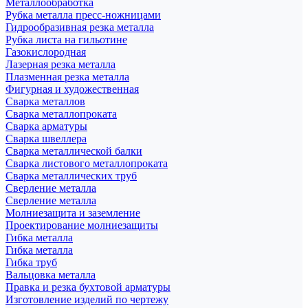
Металлообработка
Рубка металла пресс-ножницами
Гидрообразивная резка металла
Рубка листа на гильотине
Газокислородная
Лазерная резка металла
Плазменная резка металла
Фигурная и художественная
Сварка металлов
Сварка металлопроката
Сварка арматуры
Сварка швеллера
Сварка металлической балки
Сварка листового металлопроката
Сварка металлических труб
Сверление металла
Сверление металла
Молниезащита и заземление
Проектирование молниезащиты
Гибка металла
Гибка металла
Гибка труб
Вальцовка металла
Правка и резка бухтовой арматуры
Изготовление изделий по чертежу