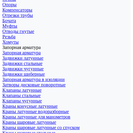
Опоры
Компенсаторы
Отрезки трубы
Бочата
Муфты
Отводы гнутые
Резьба
Хомуты
Запорная арматура
Запорная арматура
Задвижки латунные
Задвижки стальные
Задвижки чугунные
Задвижки шиберные
Запорная арматура в изоляции
Затворы дисковые поворотные
Клапаны латунные
Клапаны стальные
Клапаны чугунные
Краны конусные латунные
Краны латунные водоразборные
Краны латунные для манометров
Краны шаровые латунные
Краны шаровые латунные со спуском
Краны шаровые стальные