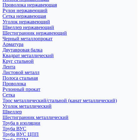
Проволока нержавеющая
Рулон нержавеющий
Сетка нержавеющая
Уголок нержавеющий
Швеллер нержавеющий
Шестигранник нержавеющий
Черный металлопрокат
Арматура
Двутавровая балка
Квадрат металлический
Круг стальной
Лента
Листовой металл
Полоса стальная
Проволока
Рулонный прокат
Сетка
Трос металлический/стальной (канат металлический)
Уголок металлический
Швеллер
Шестигранник металлический
Труба в изоляции
Труба ВУС
Труба ВУС ЦПП
Труба ППМ