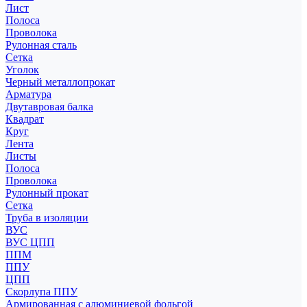
Лист
Полоса
Проволока
Рулонная сталь
Сетка
Уголок
Черный металлопрокат
Арматура
Двутавровая балка
Квадрат
Круг
Лента
Листы
Полоса
Проволока
Рулонный прокат
Сетка
Труба в изоляции
ВУС
ВУС ЦПП
ППМ
ППУ
ЦПП
Скорлупа ППУ
Армированная с алюминиевой фольгой