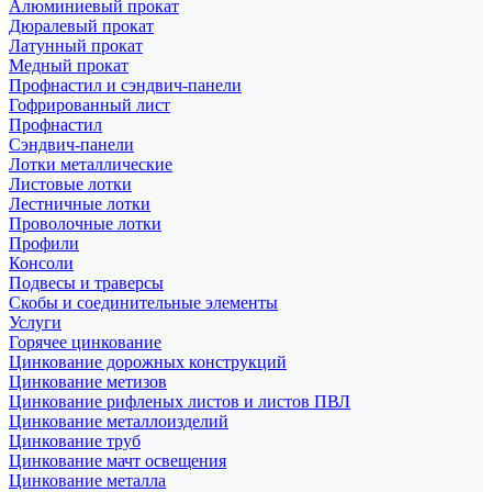
Алюминиевый прокат
Дюралевый прокат
Латунный прокат
Медный прокат
Профнастил и сэндвич-панели
Гофрированный лист
Профнастил
Сэндвич-панели
Лотки металлические
Листовые лотки
Лестничные лотки
Проволочные лотки
Профили
Консоли
Подвесы и траверсы
Скобы и соединительные элементы
Услуги
Горячее цинкование
Цинкование дорожных конструкций
Цинкование метизов
Цинкование рифленых листов и листов ПВЛ
Цинкование металлоизделий
Цинкование труб
Цинкование мачт освещения
Цинкование металла