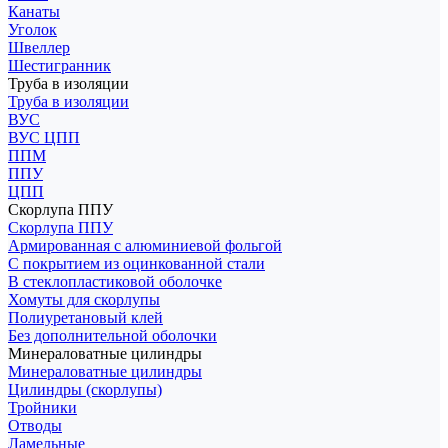
Канаты
Уголок
Швеллер
Шестигранник
Труба в изоляции
Труба в изоляции
ВУС
ВУС ЦПП
ППМ
ППУ
ЦПП
Скорлупа ППУ
Скорлупа ППУ
Армированная с алюминиевой фольгой
С покрытием из оцинкованной стали
В стеклопластиковой оболочке
Хомуты для скорлупы
Полиуретановый клей
Без дополнительной оболочки
Минераловатные цилиндры
Минераловатные цилиндры
Цилиндры (скорлупы)
Тройники
Отводы
Ламельные