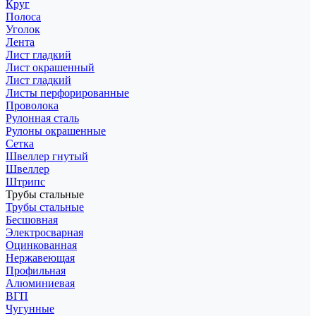
Круг
Полоса
Уголок
Лента
Лист гладкий
Лист окрашенный
Лист гладкий
Листы перфорированные
Проволока
Рулонная сталь
Рулоны окрашенные
Сетка
Швеллер гнутый
Швеллер
Штрипс
Трубы стальные
Трубы стальные
Бесшовная
Электросварная
Оцинкованная
Нержавеющая
Профильная
Алюминиевая
ВГП
Чугунные