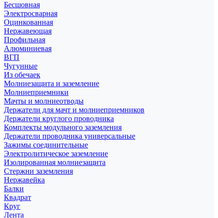
Бесшовная
Электросварная
Оцинкованная
Нержавеющая
Профильная
Алюминиевая
ВГП
Чугунные
Из обечаек
Молниезащита и заземление
Молниеприемники
Мачты и молниеотводы
Держатели для мачт и молниеприемников
Держатели круглого проводника
Комплекты модульного заземления
Держатели проводника универсальные
Зажимы соединительные
Электролитическое заземление
Изолированная молниезащита
Стержни заземления
Нержавейка
Балки
Квадрат
Круг
Лента