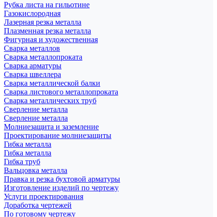
Рубка листа на гильотине
Газокислородная
Лазерная резка металла
Плазменная резка металла
Фигурная и художественная
Сварка металлов
Сварка металлопроката
Сварка арматуры
Сварка швеллера
Сварка металлической балки
Сварка листового металлопроката
Сварка металлических труб
Сверление металла
Сверление металла
Молниезащита и заземление
Проектирование молниезащиты
Гибка металла
Гибка металла
Гибка труб
Вальцовка металла
Правка и резка бухтовой арматуры
Изготовление изделий по чертежу
Услуги проектирования
Доработка чертежей
По готовому чертежу