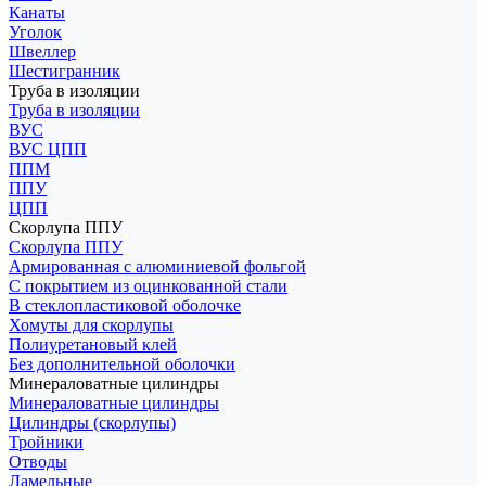
Канаты
Уголок
Швеллер
Шестигранник
Труба в изоляции
Труба в изоляции
ВУС
ВУС ЦПП
ППМ
ППУ
ЦПП
Скорлупа ППУ
Скорлупа ППУ
Армированная с алюминиевой фольгой
С покрытием из оцинкованной стали
В стеклопластиковой оболочке
Хомуты для скорлупы
Полиуретановый клей
Без дополнительной оболочки
Минераловатные цилиндры
Минераловатные цилиндры
Цилиндры (скорлупы)
Тройники
Отводы
Ламельные