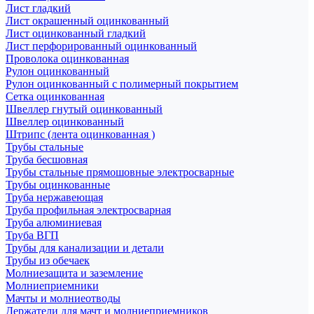
Лист гладкий
Лист окрашенный оцинкованный
Лист оцинкованный гладкий
Лист перфорированный оцинкованный
Проволока оцинкованная
Рулон оцинкованный
Рулон оцинкованный с полимерный покрытием
Сетка оцинкованная
Швеллер гнутый оцинкованный
Швеллер оцинкованный
Штрипс (лента оцинкованная )
Трубы стальные
Труба бесшовная
Трубы стальные прямошовные электросварные
Трубы оцинкованные
Труба нержавеющая
Труба профильная электросварная
Труба алюминиевая
Труба ВГП
Трубы для канализации и детали
Трубы из обечаек
Молниезащита и заземление
Молниеприемники
Мачты и молниеотводы
Держатели для мачт и молниеприемников