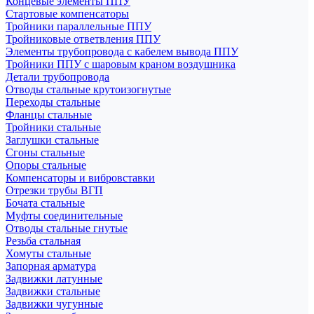
Концевые элементы ППУ
Стартовые компенсаторы
Тройники параллельные ППУ
Тройниковые ответвления ППУ
Элементы трубопровода с кабелем вывода ППУ
Тройники ППУ с шаровым краном воздушника
Детали трубопровода
Отводы стальные крутоизогнутые
Переходы стальные
Фланцы стальные
Тройники стальные
Заглушки стальные
Сгоны стальные
Опоры стальные
Компенсаторы и вибровставки
Отрезки трубы ВГП
Бочата стальные
Муфты соединительные
Отводы стальные гнутые
Резьба стальная
Хомуты стальные
Запорная арматура
Задвижки латунные
Задвижки стальные
Задвижки чугунные