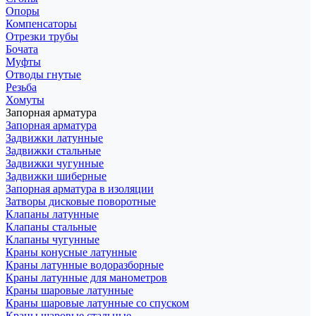
Опоры
Компенсаторы
Отрезки трубы
Бочата
Муфты
Отводы гнутые
Резьба
Хомуты
Запорная арматура
Запорная арматура
Задвижки латунные
Задвижки стальные
Задвижки чугунные
Задвижки шиберные
Запорная арматура в изоляции
Затворы дисковые поворотные
Клапаны латунные
Клапаны стальные
Клапаны чугунные
Краны конусные латунные
Краны латунные водоразборные
Краны латунные для манометров
Краны шаровые латунные
Краны шаровые латунные со спуском
Краны шаровые стальные