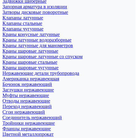
Задвижки шиберные
Запорная арматура в изоляции
Затворы дисковые поворотные
Клапаны латунные
Клапаны стальные
Клапаны чугунные
Краны конусные латунные
Краны латунные водоразборные
Краны латунные для манометров
Краны шаровые латунные
Краны шаровые латунные со спуском
Краны шаровые стальные
Краны шаровые чугунные
Нержавеющие детали трубопровода
Американка нержавеющая
Бочонок нержавеющий
Заглушки нержавеющие
Муфты нержавеющие
Отводы нержавеющие
Переход нержавеющий
Сгон нержавеющий
Соединитель нержавеющий
Тройники нержавеющие
Фланцы нержавеющие
Цветной металлопрокат