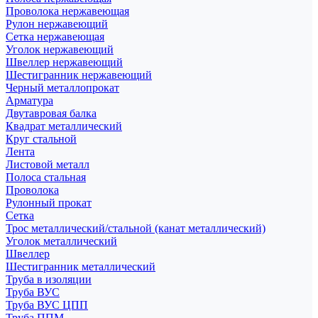
Проволока нержавеющая
Рулон нержавеющий
Сетка нержавеющая
Уголок нержавеющий
Швеллер нержавеющий
Шестигранник нержавеющий
Черный металлопрокат
Арматура
Двутавровая балка
Квадрат металлический
Круг стальной
Лента
Листовой металл
Полоса стальная
Проволока
Рулонный прокат
Сетка
Трос металлический/стальной (канат металлический)
Уголок металлический
Швеллер
Шестигранник металлический
Труба в изоляции
Труба ВУС
Труба ВУС ЦПП
Труба ППМ