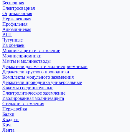
Бесшовная
Электросварная
Оцинкованная
Нержавеющая
Профильная
Алюминиевая
ВГП
Чугунные
Из обечаек
Молниезащита и заземление
Молниеприемники
Мачты и молниеотводы
Держатели для мачт и молниеприемников
Держатели круглого проводника
Комплекты модульного заземления
Держатели проводника универсальные
Зажимы соединительные
Электролитическое заземление
Изолированная молниезащита
Стержни заземления
Нержавейка
Балки
Квадрат
Круг
Лента