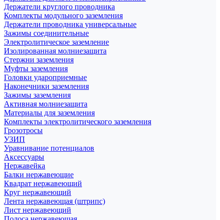
Держатели круглого проводника
Комплекты модульного заземления
Держатели проводника универсальные
Зажимы соединительные
Электролитическое заземление
Изолированная молниезащита
Стержни заземления
Муфты заземления
Головки удароприемные
Наконечники заземления
Зажимы заземления
Активная молниезащита
Материалы для заземления
Комплекты электролитического заземления
Грозотросы
УЗИП
Уравнивание потенциалов
Аксессуары
Нержавейка
Балки нержавеющие
Квадрат нержавеющий
Круг нержавеющий
Лента нержавеющая (штрипс)
Лист нержавеющий
Полоса нержавеющая