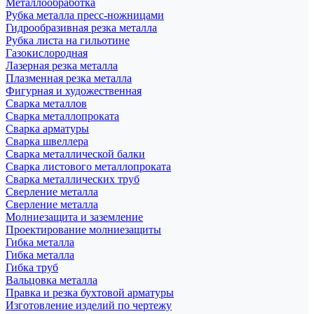
Металлообработка
Рубка металла пресс-ножницами
Гидрообразивная резка металла
Рубка листа на гильотине
Газокислородная
Лазерная резка металла
Плазменная резка металла
Фигурная и художественная
Сварка металлов
Сварка металлопроката
Сварка арматуры
Сварка швеллера
Сварка металлической балки
Сварка листового металлопроката
Сварка металлических труб
Сверление металла
Сверление металла
Молниезащита и заземление
Проектирование молниезащиты
Гибка металла
Гибка металла
Гибка труб
Вальцовка металла
Правка и резка бухтовой арматуры
Изготовление изделий по чертежу