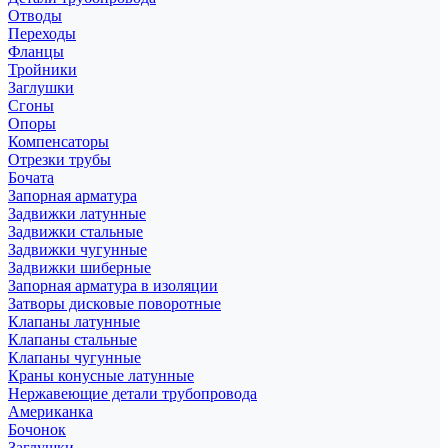
Отводы
Переходы
Фланцы
Тройники
Заглушки
Сгоны
Опоры
Компенсаторы
Отрезки трубы
Бочата
Запорная арматура
Задвижки латунные
Задвижки стальные
Задвижки чугунные
Задвижки шиберные
Запорная арматура в изоляции
Затворы дисковые поворотные
Клапаны латунные
Клапаны стальные
Клапаны чугунные
Краны конусные латунные
Нержавеющие детали трубопровода
Американка
Бочонок
Заглушки