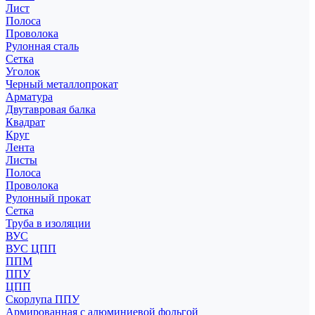
Лист
Полоса
Проволока
Рулонная сталь
Сетка
Уголок
Черный металлопрокат
Арматура
Двутавровая балка
Квадрат
Круг
Лента
Листы
Полоса
Проволока
Рулонный прокат
Сетка
Труба в изоляции
ВУС
ВУС ЦПП
ППМ
ППУ
ЦПП
Скорлупа ППУ
Армированная с алюминиевой фольгой