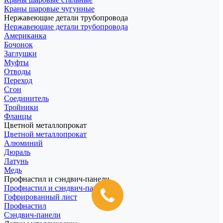
Краны шаровые чугунные
Нержавеющие детали трубопровода
Нержавеющие детали трубопровода
Американка
Бочонок
Заглушки
Муфты
Отводы
Переход
Сгон
Соединитель
Тройники
Фланцы
Цветной металлопрокат
Цветной металлопрокат
Алюминий
Дюраль
Латунь
Медь
Профнастил и сэндвич-панели
Профнастил и сэндвич-панели
Гофрированный лист
Профнастил
Сэндвич-панели