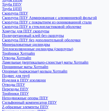
Труба ППУ
Труба ЦПП
Скорлупа ППУ
Скорлупа ППУ Армированная с алюминиевой фольгой
Скорлупа ППУ с покрытием из оцинкованной стали
Скорлупа ППУ в стеклопластиковой оболочке
Хомуты для ППУ скорлупы
Полиуретановый клей без скорлупы
Скорлупа ППУ без дополнительной оболочки
Минераловатные цилиндры
Теплоизоляционые цилиндры (скорлупы)
Тройники Хотпайп
Отводы Хотпайп
Ламельные (вертикально-слоистые) маты Хотпайп
Прошивные маты Хотпайп
Опорные (каркасные) кольца Хотпайп
Подвес для труб
Изделия в ППУ изоляции
Отводы ППУ
Переходы ППУ
Тройники ППУ
Неподвижные опоры ППУ
Cильфонный компенсатор ППУ
Z-образные элементы ППУ