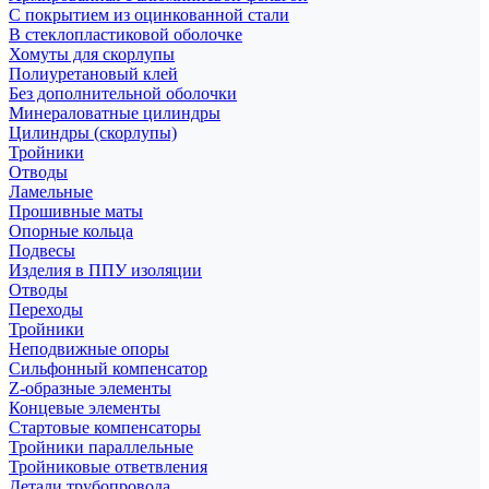
С покрытием из оцинкованной стали
В стеклопластиковой оболочке
Хомуты для скорлупы
Полиуретановый клей
Без дополнительной оболочки
Минераловатные цилиндры
Цилиндры (скорлупы)
Тройники
Отводы
Ламельные
Прошивные маты
Опорные кольца
Подвесы
Изделия в ППУ изоляции
Отводы
Переходы
Тройники
Неподвижные опоры
Cильфонный компенсатор
Z-образные элементы
Концевые элементы
Стартовые компенсаторы
Тройники параллельные
Тройниковые ответвления
Детали трубопровода