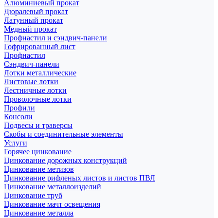
Алюминиевый прокат
Дюралевый прокат
Латунный прокат
Медный прокат
Профнастил и сэндвич-панели
Гофрированный лист
Профнастил
Сэндвич-панели
Лотки металлические
Листовые лотки
Лестничные лотки
Проволочные лотки
Профили
Консоли
Подвесы и траверсы
Скобы и соединительные элементы
Услуги
Горячее цинкование
Цинкование дорожных конструкций
Цинкование метизов
Цинкование рифленых листов и листов ПВЛ
Цинкование металлоизделий
Цинкование труб
Цинкование мачт освещения
Цинкование металла