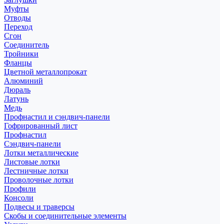
Муфты
Отводы
Переход
Сгон
Соединитель
Тройники
Фланцы
Цветной металлопрокат
Алюминий
Дюраль
Латунь
Медь
Профнастил и сэндвич-панели
Гофрированный лист
Профнастил
Сэндвич-панели
Лотки металлические
Листовые лотки
Лестничные лотки
Проволочные лотки
Профили
Консоли
Подвесы и траверсы
Скобы и соединительные элементы