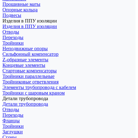
Прошивные маты
Опорные кольца
Подвесы
Изделия в ППУ изоляции
Изделия в ППУ изоляции
Отводы
Переходы
Тройники
Неподвижные опоры
Cильфонный компенсатор
Z-образные элементы
Концевые элементы
Стартовые компенсаторы
Тройники параллельные
Тройниковые ответвления
Элементы трубопровода с кабелем
Тройники с шаровым краном
Детали трубопровода
Детали трубопровода
Отводы
Переходы
Фланцы
Тройники
Заглушки
Сгоны