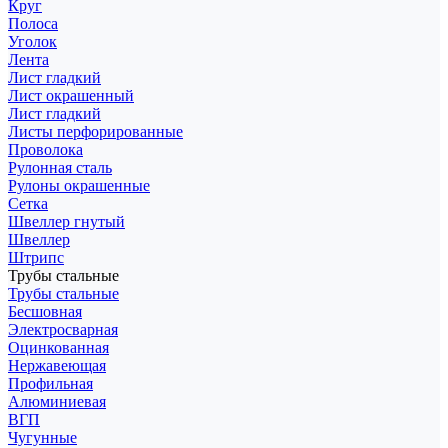
Круг
Полоса
Уголок
Лента
Лист гладкий
Лист окрашенный
Лист гладкий
Листы перфорированные
Проволока
Рулонная сталь
Рулоны окрашенные
Сетка
Швеллер гнутый
Швеллер
Штрипс
Трубы стальные
Трубы стальные
Бесшовная
Электросварная
Оцинкованная
Нержавеющая
Профильная
Алюминиевая
ВГП
Чугунные