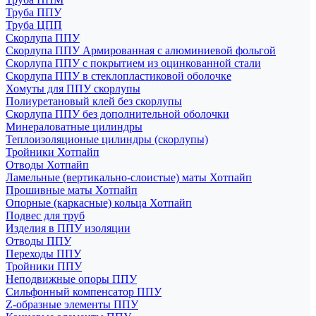
Труба ППУ
Труба ЦПП
Скорлупа ППУ
Скорлупа ППУ Армированная с алюминиевой фольгой
Скорлупа ППУ с покрытием из оцинкованной стали
Скорлупа ППУ в стеклопластиковой оболочке
Хомуты для ППУ скорлупы
Полиуретановый клей без скорлупы
Скорлупа ППУ без дополнительной оболочки
Минераловатные цилиндры
Теплоизоляционые цилиндры (скорлупы)
Тройники Хотпайп
Отводы Хотпайп
Ламельные (вертикально-слоистые) маты Хотпайп
Прошивные маты Хотпайп
Опорные (каркасные) кольца Хотпайп
Подвес для труб
Изделия в ППУ изоляции
Отводы ППУ
Переходы ППУ
Тройники ППУ
Неподвижные опоры ППУ
Cильфонный компенсатор ППУ
Z-образные элементы ППУ