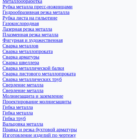
Металлообработка
Рубка металла пресс-ножницами
Гидрообразивная резка металла
Рубка листа на гильотине
Газокислородная
Лазерная резка металла
Плазменная резка металла
Фигурная и художественная
Сварка металлов
Сварка металлопроката
Сварка арматуры
Сварка швеллера
Сварка металлической балки
Сварка листового металлопроката
Сварка металлических труб
Сверление металла
Сверление металла
Молниезащита и заземление
Проектирование молниезащиты
Гибка металла
Гибка металла
Гибка труб
Вальцовка металла
Правка и резка бухтовой арматуры
Изготовление изделий по чертежу