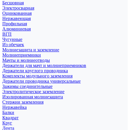
Бесшовная
Электросварная
Оцинкованная
Нержавеющая
Профильная
Алюминиевая
ВГП
Чугунные
Из обечаек
Молниезащита и заземление
Молниеприемники
Мачты и молниеотводы
Держатели для мачт и молниеприемников
Держатели круглого проводника
Комплекты модульного заземления
Держатели проводника универсальные
Зажимы соединительные
Электролитическое заземление
Изолированная молниезащита
Стержни заземления
Нержавейка
Балки
Квадрат
Круг
Лента