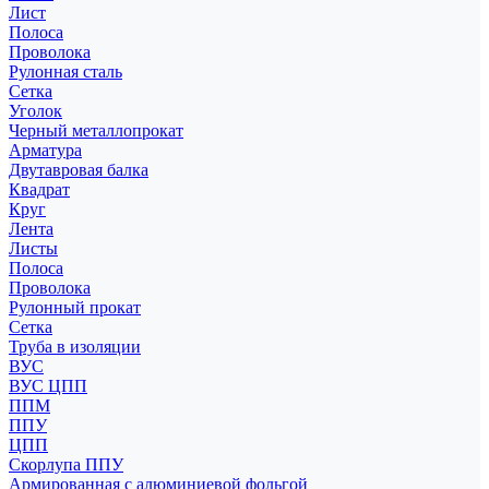
Лист
Полоса
Проволока
Рулонная сталь
Сетка
Уголок
Черный металлопрокат
Арматура
Двутавровая балка
Квадрат
Круг
Лента
Листы
Полоса
Проволока
Рулонный прокат
Сетка
Труба в изоляции
ВУС
ВУС ЦПП
ППМ
ППУ
ЦПП
Скорлупа ППУ
Армированная с алюминиевой фольгой