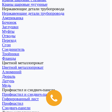
Краны шаровые чугунные
Нержавеющие детали трубопровода
Нержавеющие детали трубопровода
Американка
Бочонок
Заглушки
Муфты
Отводы
Переход
Сгон
Соединитель
Тройники
Фланцы
Цветной металлопрокат
Цветной металлопрокат
Алюминий
Дюраль
Латунь
Медь
Профнастил и сэндвич-панели
Профнастил и сэндвич-панели
Гофрированный лист
Профнастил
Сэндвич-панели