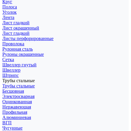
Круг
Полоса
Уголок
Лента
Лист гладкий
Лист окрашенный
Лист гладкий
Листы перфорированные
Проволока
Рулонная сталь
Рулоны окрашенные
Сетка
Швеллер гнутый
Швеллер
Штрипс
Трубы стальные
Трубы стальные
Бесшовная
Электросварная
Оцинкованная
Нержавеющая
Профильная
Алюминиевая
ВГП
Чугунные