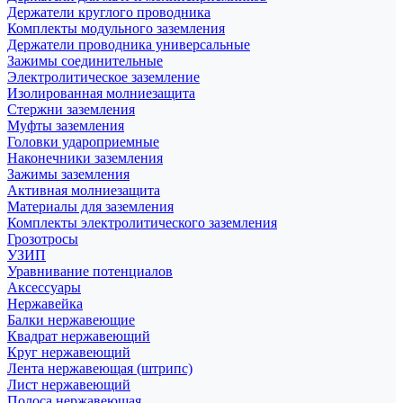
Держатели круглого проводника
Комплекты модульного заземления
Держатели проводника универсальные
Зажимы соединительные
Электролитическое заземление
Изолированная молниезащита
Стержни заземления
Муфты заземления
Головки удароприемные
Наконечники заземления
Зажимы заземления
Активная молниезащита
Материалы для заземления
Комплекты электролитического заземления
Грозотросы
УЗИП
Уравнивание потенциалов
Аксессуары
Нержавейка
Балки нержавеющие
Квадрат нержавеющий
Круг нержавеющий
Лента нержавеющая (штрипс)
Лист нержавеющий
Полоса нержавеющая