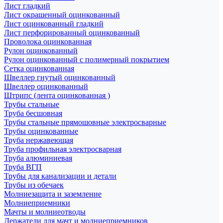
Лист гладкий
Лист окрашенный оцинкованный
Лист оцинкованный гладкий
Лист перфорированный оцинкованный
Проволока оцинкованная
Рулон оцинкованный
Рулон оцинкованный с полимерный покрытием
Сетка оцинкованная
Швеллер гнутый оцинкованный
Швеллер оцинкованный
Штрипс (лента оцинкованная )
Трубы стальные
Труба бесшовная
Трубы стальные прямошовные электросварные
Трубы оцинкованные
Труба нержавеющая
Труба профильная электросварная
Труба алюминиевая
Труба ВГП
Трубы для канализации и детали
Трубы из обечаек
Молниезащита и заземление
Молниеприемники
Мачты и молниеотводы
Держатели для мачт и молниеприемников