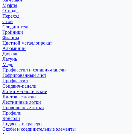
Муфты
Отводы
Переход
Сгон
Соединитель
Тройники
Фланцы
Цветной металлопрокат
Алюминий
Дюраль
Латунь
Медь
Профнастил и сэндвич-панели
Гофрированный лист
Профнастил
Сэндвич-панели
Лотки металлические
Листовые лотки
Лестничные лотки
Проволочные лотки
Профили
Консоли
Подвесы и траверсы
Скобы и соединительные элементы