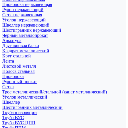
Проволока нержавеющая
Рулон нержавеющий
Сетка нержавеющая
Уголок нержавеющий
Швеллер нержавеющий
Шестигранник нержавеющий
Черный металлопрокат
Арматура
Двутавровая балка
Квадрат металлический
Круг стальной
Лента
Листовой металл
Полоса стальная
Проволока
Рулонный прокат
Сетка
Трос металлический/стальной (канат металлический)
Уголок металлический
Швеллер
Шестигранник металлический
Труба в изоляции
Труба ВУС
Труба ВУС ЦПП
Труба ППМ