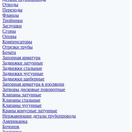
Отводы
Переходы
Фланцы
Тройники
Заглушки
Сгоны
Опоры
Компенсаторы
Отрезки трубы
Бочата
Запорная арматура
Задвижки латунные
Задвижки стальные
Задвижки чугунные
Задвижки шиберные
Запорная арматура в изоляции
Затворы дисковые поворотные
Клапаны латунные
Клапаны стальные
Клапаны чугунные
Краны конусные латунные
Нержавеющие детали трубопровода
Американка
Бочонок
Заглушки