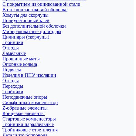
С покрытием из оцинкованной стали
В стеклопластиковой оболочке
Хомуты для скорлупы
Полиуретановый клей
Без дополнительной оболочки
Минераловатные цилиндры
Цилиндры (скорлупы)
Тройники
Отводы
Ламельные
Прошивные маты
Опорные кольца
Подвесы
Изделия в ППУ изоляции
Отводы
Переходы
Тройники
Неподвижные опоры
Cильфонный компенсатор
Z-образные элементы
Концевые элементы
Стартовые компенсаторы
Тройники параллельные
Тройниковые ответвления
Детали трубопровода