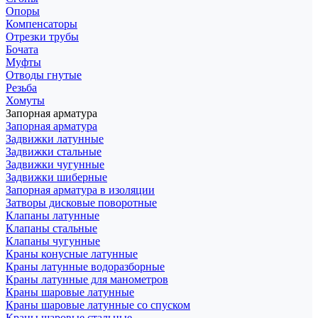
Опоры
Компенсаторы
Отрезки трубы
Бочата
Муфты
Отводы гнутые
Резьба
Хомуты
Запорная арматура
Запорная арматура
Задвижки латунные
Задвижки стальные
Задвижки чугунные
Задвижки шиберные
Запорная арматура в изоляции
Затворы дисковые поворотные
Клапаны латунные
Клапаны стальные
Клапаны чугунные
Краны конусные латунные
Краны латунные водоразборные
Краны латунные для манометров
Краны шаровые латунные
Краны шаровые латунные со спуском
Краны шаровые стальные