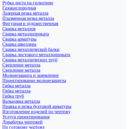
Рубка листа на гильотине
Газокислородная
Лазерная резка металла
Плазменная резка металла
Фигурная и художественная
Сварка металлов
Сварка металлопроката
Сварка арматуры
Сварка швеллера
Сварка металлической балки
Сварка листового металлопроката
Сварка металлических труб
Сверление металла
Сверление металла
Молниезащита и заземление
Проектирование молниезащиты
Гибка металла
Гибка металла
Гибка труб
Вальцовка металла
Правка и резка бухтовой арматуры
Изготовление изделий по чертежу
Услуги проектирования
Доработка чертежей
По готовому чертежу