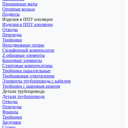
Прошивные маты
Опорные кольца
Подвесы
Изделия в ППУ изоляции
Изделия в ППУ изоляции
Отводы
Переходы
Тройники
Неподвижные опоры
Cильфонный компенсатор
Z-образные элементы
Концевые элементы
Стартовые компенсаторы
Тройники параллельные
Тройниковые ответвления
Элементы трубопровода с кабелем
Тройники с шаровым краном
Детали трубопровода
Детали трубопровода
Отводы
Переходы
Фланцы
Тройники
Заглушки
Сгоны