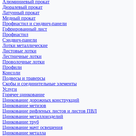
Алюминиевый прокат
Дюралевый прокат
Латунный прокат
Медный прокат
Профнастил и сэндвич-панели
Гофрированный лист
Профнастил
Сэндвич-панели
Лотки металлические
Листовые лотки
Лестничные лотки
Проволочные лотки
Профили
Консоли
Подвесы и траверсы
Скобы и соединительные элементы
Услуги
Горячее цинкование
Цинкование дорожных конструкций
Цинкование метизов
Цинкование рифленых листов и листов ПВЛ
Цинкование металлоизделий
Цинкование труб
Цинкование мачт освещения
Цинкование металла