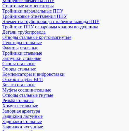
Концевые элементы ППУ
Стартовые компенсаторы
Тройники параллельные ППУ
Тройниковые ответвления ППУ
Элементы трубопровода с кабелем вывода ППУ
Тройники ППУ с шаровым краном воздушника
Детали трубопровода
Отводы стальные крутоизогнутые
Переходы стальные
Фланцы стальные
Тройники стальные
Заглушки стальные
Сгоны стальные
Опоры стальные
Компенсаторы и вибровставки
Отрезки трубы ВГП
Бочата стальные
Муфты соединительные
Отводы стальные гнутые
Резьба стальная
Хомуты стальные
Запорная арматура
Задвижки латунные
Задвижки стальные
Задвижки чугунные