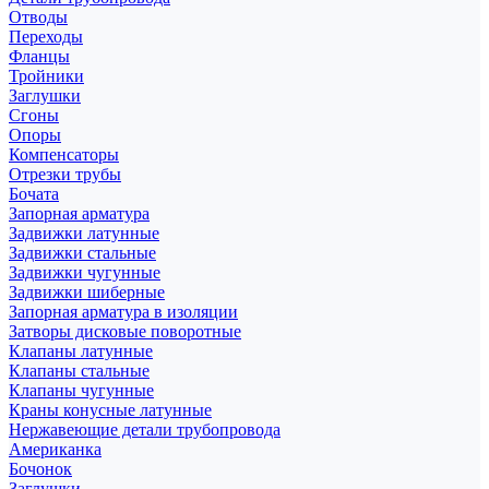
Отводы
Переходы
Фланцы
Тройники
Заглушки
Сгоны
Опоры
Компенсаторы
Отрезки трубы
Бочата
Запорная арматура
Задвижки латунные
Задвижки стальные
Задвижки чугунные
Задвижки шиберные
Запорная арматура в изоляции
Затворы дисковые поворотные
Клапаны латунные
Клапаны стальные
Клапаны чугунные
Краны конусные латунные
Нержавеющие детали трубопровода
Американка
Бочонок
Заглушки