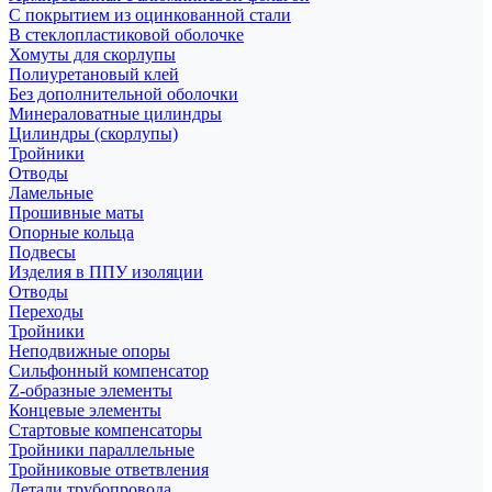
С покрытием из оцинкованной стали
В стеклопластиковой оболочке
Хомуты для скорлупы
Полиуретановый клей
Без дополнительной оболочки
Минераловатные цилиндры
Цилиндры (скорлупы)
Тройники
Отводы
Ламельные
Прошивные маты
Опорные кольца
Подвесы
Изделия в ППУ изоляции
Отводы
Переходы
Тройники
Неподвижные опоры
Cильфонный компенсатор
Z-образные элементы
Концевые элементы
Стартовые компенсаторы
Тройники параллельные
Тройниковые ответвления
Детали трубопровода