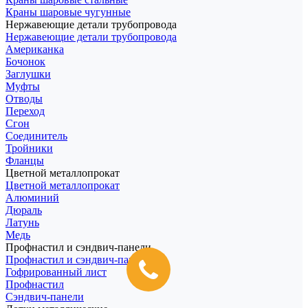
Краны шаровые чугунные
Нержавеющие детали трубопровода
Нержавеющие детали трубопровода
Американка
Бочонок
Заглушки
Муфты
Отводы
Переход
Сгон
Соединитель
Тройники
Фланцы
Цветной металлопрокат
Цветной металлопрокат
Алюминий
Дюраль
Латунь
Медь
Профнастил и сэндвич-панели
Профнастил и сэндвич-панели
Гофрированный лист
Профнастил
Сэндвич-панели