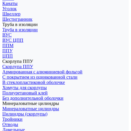
Канаты
Уголок
Швеллер
Шестигранник
Труба в изоляции
Труба в изоляции
ВУС
ВУС ЦПП
ППМ
ППУ
ЦПП
Скорлупа ППУ
Скорлупа ППУ
Армированная с алюминиевой фольгой
С покрытием из оцинкованной стали
В стеклопластиковой оболочке
Хомуты для скорлупы
Полиуретановый клей
Без дополнительной оболочки
Минераловатные цилиндры
Минераловатные цилиндры
Цилиндры (скорлупы)
Тройники
Отводы
Ламельные