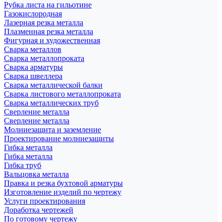
Рубка листа на гильотине
Газокислородная
Лазерная резка металла
Плазменная резка металла
Фигурная и художественная
Сварка металлов
Сварка металлопроката
Сварка арматуры
Сварка швеллера
Сварка металлической балки
Сварка листового металлопроката
Сварка металлических труб
Сверление металла
Сверление металла
Молниезащита и заземление
Проектирование молниезащиты
Гибка металла
Гибка металла
Гибка труб
Вальцовка металла
Правка и резка бухтовой арматуры
Изготовление изделий по чертежу
Услуги проектирования
Доработка чертежей
По готовому чертежу