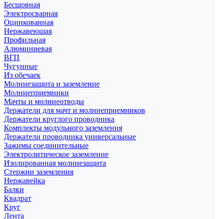
Бесшовная
Электросварная
Оцинкованная
Нержавеющая
Профильная
Алюминиевая
ВГП
Чугунные
Из обечаек
Молниезащита и заземление
Молниеприемники
Мачты и молниеотводы
Держатели для мачт и молниеприемников
Держатели круглого проводника
Комплекты модульного заземления
Держатели проводника универсальные
Зажимы соединительные
Электролитическое заземление
Изолированная молниезащита
Стержни заземления
Нержавейка
Балки
Квадрат
Круг
Лента