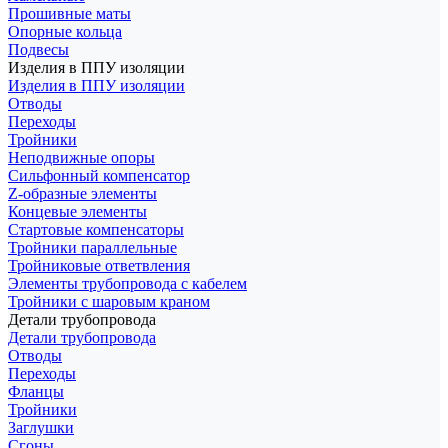
Прошивные маты
Опорные кольца
Подвесы
Изделия в ППУ изоляции
Изделия в ППУ изоляции
Отводы
Переходы
Тройники
Неподвижные опоры
Cильфонный компенсатор
Z-образные элементы
Концевые элементы
Стартовые компенсаторы
Тройники параллельные
Тройниковые ответвления
Элементы трубопровода с кабелем
Тройники с шаровым краном
Детали трубопровода
Детали трубопровода
Отводы
Переходы
Фланцы
Тройники
Заглушки
Сгоны