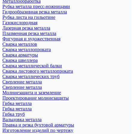
Металлообработка
Рубка металла пресс-ножницами
Гидрообразивная резка металла
Рубка листа на гильотине
Газокислородная
Лазерная резка металла
Плазменная резка металла
Фигурная и художественная
Сварка металлов
Сварка металлопроката
Сварка арматуры
Сварка швеллера
Сварка металлической балки
Сварка листового металлопроката
Сварка металлических труб
Сверление металла
Сверление металла
Молниезащита и заземление
Проектирование молниезащиты
Гибка металла
Гибка металла
Гибка труб
Вальцовка металла
Правка и резка бухтовой арматуры
Изготовление изделий по чертежу