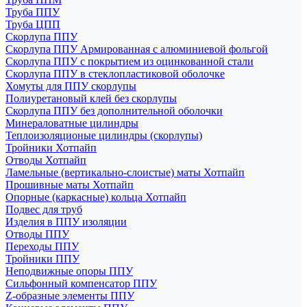
Труба ППУ
Труба ЦПП
Скорлупа ППУ
Скорлупа ППУ Армированная с алюминиевой фольгой
Скорлупа ППУ с покрытием из оцинкованной стали
Скорлупа ППУ в стеклопластиковой оболочке
Хомуты для ППУ скорлупы
Полиуретановый клей без скорлупы
Скорлупа ППУ без дополнительной оболочки
Минераловатные цилиндры
Теплоизоляционые цилиндры (скорлупы)
Тройники Хотпайп
Отводы Хотпайп
Ламельные (вертикально-слоистые) маты Хотпайп
Прошивные маты Хотпайп
Опорные (каркасные) кольца Хотпайп
Подвес для труб
Изделия в ППУ изоляции
Отводы ППУ
Переходы ППУ
Тройники ППУ
Неподвижные опоры ППУ
Cильфонный компенсатор ППУ
Z-образные элементы ППУ