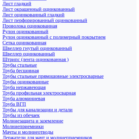
Лист гладкий
Лист окрашенный оцинкованный
Лист оцинкованный гладкий
Лист перфорированный оцинкованный
Проволока оцинкованная
Рулон оцинкованный
Рулон оцинкованный с полимерный покрытием
Сетка оцинкованная
Швеллер гнутый оцинкованный
Швеллер оцинкованный
Штрипс (лента оцинкованная )
Трубы стальные
Труба бесшовная
Трубы стальные прямошовные электросварные
Трубы оцинкованные
Труба нержавеющая
Труба профильная электросварная
Труба алюминиевая
Труба ВГП
Трубы для канализации и детали
Трубы из обечаек
Молниезащита и заземление
Молниеприемники
Мачты и молниеотводы
Держатели для мачт и молниеприемников