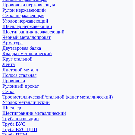
Проволока нержавеющая
Рулон нержавеющий
Сетка нержавеющая
Уголок нержавеющий
Швеллер нержавеющий
Шестигранник нержавеющий
Черный металлопрокат
Арматура
Двутавровая балка
Квадрат металлический
Круг стальной
Лента
Листовой металл
Полоса стальная
Проволока
Рулонный прокат
Сетка
Трос металлический/стальной (канат металлический)
Уголок металлический
Швеллер
Шестигранник металлический
Труба в изоляции
Труба ВУС
Труба ВУС ЦПП
Труба ППМ