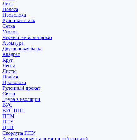
Лист
Полоса
Проволока
Рулонная сталь
Сетка
Уголок
Черный металлопрокат
Арматура
Двутавровая балка
Квадрат
Круг
Лента
Листы
Полоса
Проволока
Рулонный прокат
Сетка
Труба в изоляции
ВУС
ВУС ЦПП
ППМ
ППУ
ЦПП
Скорлупа ППУ
Армированная с алюминиевой фольгой