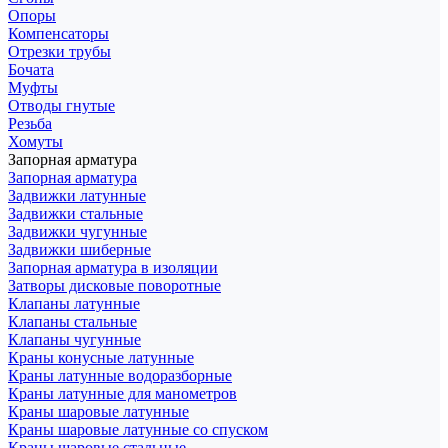
Опоры
Компенсаторы
Отрезки трубы
Бочата
Муфты
Отводы гнутые
Резьба
Хомуты
Запорная арматура
Запорная арматура
Задвижки латунные
Задвижки стальные
Задвижки чугунные
Задвижки шиберные
Запорная арматура в изоляции
Затворы дисковые поворотные
Клапаны латунные
Клапаны стальные
Клапаны чугунные
Краны конусные латунные
Краны латунные водоразборные
Краны латунные для манометров
Краны шаровые латунные
Краны шаровые латунные со спуском
Краны шаровые стальные