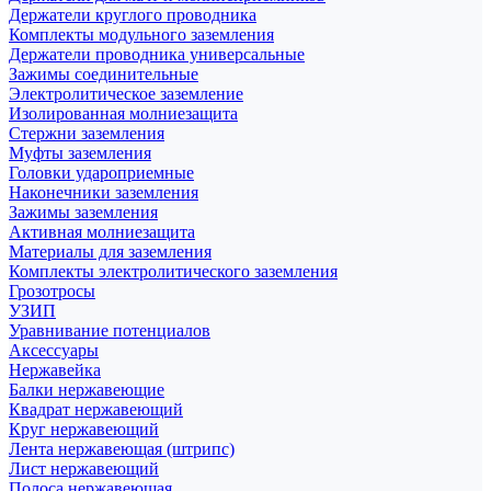
Держатели круглого проводника
Комплекты модульного заземления
Держатели проводника универсальные
Зажимы соединительные
Электролитическое заземление
Изолированная молниезащита
Стержни заземления
Муфты заземления
Головки удароприемные
Наконечники заземления
Зажимы заземления
Активная молниезащита
Материалы для заземления
Комплекты электролитического заземления
Грозотросы
УЗИП
Уравнивание потенциалов
Аксессуары
Нержавейка
Балки нержавеющие
Квадрат нержавеющий
Круг нержавеющий
Лента нержавеющая (штрипс)
Лист нержавеющий
Полоса нержавеющая