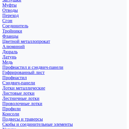
Муфты
Отводы
Переход
Сгон
Соединитель
Тройники
Фланцы
Цветной металлопрокат
Алюминий
Дюраль
Латунь
Медь
Профнастил и сэндвич-панели
Гофрированный лист
Профнастил
Сэндвич-панели
Лотки металлические
Листовые лотки
Лестничные лотки
Проволочные лотки
Профили
Консоли
Подвесы и траверсы
Скобы и соединительные элементы