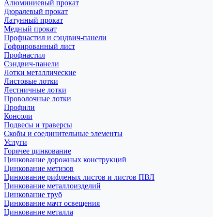
Алюминиевый прокат
Дюралевый прокат
Латунный прокат
Медный прокат
Профнастил и сэндвич-панели
Гофрированный лист
Профнастил
Сэндвич-панели
Лотки металлические
Листовые лотки
Лестничные лотки
Проволочные лотки
Профили
Консоли
Подвесы и траверсы
Скобы и соединительные элементы
Услуги
Горячее цинкование
Цинкование дорожных конструкций
Цинкование метизов
Цинкование рифленых листов и листов ПВЛ
Цинкование металлоизделий
Цинкование труб
Цинкование мачт освещения
Цинкование металла