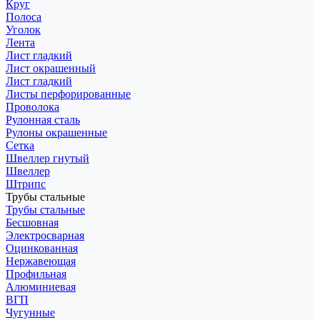
Круг
Полоса
Уголок
Лента
Лист гладкий
Лист окрашенный
Лист гладкий
Листы перфорированные
Проволока
Рулонная сталь
Рулоны окрашенные
Сетка
Швеллер гнутый
Швеллер
Штрипс
Трубы стальные
Трубы стальные
Бесшовная
Электросварная
Оцинкованная
Нержавеющая
Профильная
Алюминиевая
ВГП
Чугунные