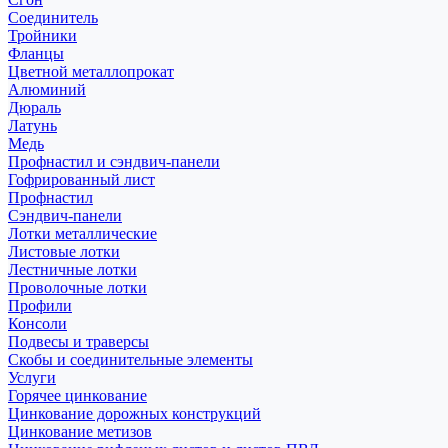
Соединитель
Тройники
Фланцы
Цветной металлопрокат
Алюминий
Дюраль
Латунь
Медь
Профнастил и сэндвич-панели
Гофрированный лист
Профнастил
Сэндвич-панели
Лотки металлические
Листовые лотки
Лестничные лотки
Проволочные лотки
Профили
Консоли
Подвесы и траверсы
Скобы и соединительные элементы
Услуги
Горячее цинкование
Цинкование дорожных конструкций
Цинкование метизов