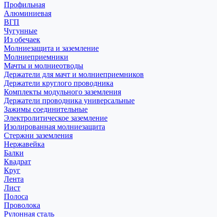
Профильная
Алюминиевая
ВГП
Чугунные
Из обечаек
Молниезащита и заземление
Молниеприемники
Мачты и молниеотводы
Держатели для мачт и молниеприемников
Держатели круглого проводника
Комплекты модульного заземления
Держатели проводника универсальные
Зажимы соединительные
Электролитическое заземление
Изолированная молниезащита
Стержни заземления
Нержавейка
Балки
Квадрат
Круг
Лента
Лист
Полоса
Проволока
Рулонная сталь