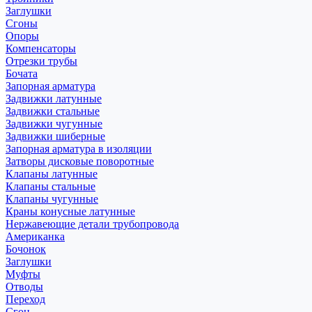
Заглушки
Сгоны
Опоры
Компенсаторы
Отрезки трубы
Бочата
Запорная арматура
Задвижки латунные
Задвижки стальные
Задвижки чугунные
Задвижки шиберные
Запорная арматура в изоляции
Затворы дисковые поворотные
Клапаны латунные
Клапаны стальные
Клапаны чугунные
Краны конусные латунные
Нержавеющие детали трубопровода
Американка
Бочонок
Заглушки
Муфты
Отводы
Переход
Сгон