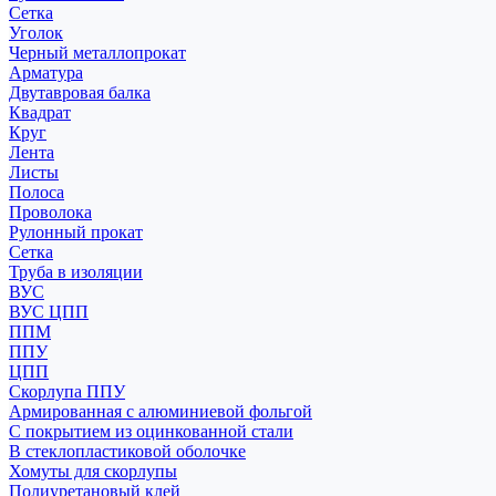
Сетка
Уголок
Черный металлопрокат
Арматура
Двутавровая балка
Квадрат
Круг
Лента
Листы
Полоса
Проволока
Рулонный прокат
Сетка
Труба в изоляции
ВУС
ВУС ЦПП
ППМ
ППУ
ЦПП
Скорлупа ППУ
Армированная с алюминиевой фольгой
С покрытием из оцинкованной стали
В стеклопластиковой оболочке
Хомуты для скорлупы
Полиуретановый клей