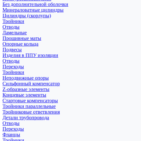
Без дополнительной оболочки
Минераловатные цилиндры
Цилиндры (скорлупы)
Тройники
Отводы
Ламельные
Прошивные маты
Опорные кольца
Подвесы
Изделия в ППУ изоляции
Отводы
Переходы
Тройники
Неподвижные опоры
Cильфонный компенсатор
Z-образные элементы
Концевые элементы
Стартовые компенсаторы
Тройники параллельные
Тройниковые ответвления
Детали трубопровода
Отводы
Переходы
Фланцы
Тройники