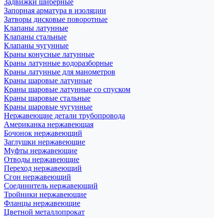
Задвижки шиберные
Запорная арматура в изоляции
Затворы дисковые поворотные
Клапаны латунные
Клапаны стальные
Клапаны чугунные
Краны конусные латунные
Краны латунные водоразборные
Краны латунные для манометров
Краны шаровые латунные
Краны шаровые латунные со спуском
Краны шаровые стальные
Краны шаровые чугунные
Нержавеющие детали трубопровода
Американка нержавеющая
Бочонок нержавеющий
Заглушки нержавеющие
Муфты нержавеющие
Отводы нержавеющие
Переход нержавеющий
Сгон нержавеющий
Соединитель нержавеющий
Тройники нержавеющие
Фланцы нержавеющие
Цветной металлопрокат