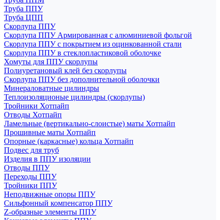
Труба ППУ
Труба ЦПП
Скорлупа ППУ
Скорлупа ППУ Армированная с алюминиевой фольгой
Скорлупа ППУ с покрытием из оцинкованной стали
Скорлупа ППУ в стеклопластиковой оболочке
Хомуты для ППУ скорлупы
Полиуретановый клей без скорлупы
Скорлупа ППУ без дополнительной оболочки
Минераловатные цилиндры
Теплоизоляционые цилиндры (скорлупы)
Тройники Хотпайп
Отводы Хотпайп
Ламельные (вертикально-слоистые) маты Хотпайп
Прошивные маты Хотпайп
Опорные (каркасные) кольца Хотпайп
Подвес для труб
Изделия в ППУ изоляции
Отводы ППУ
Переходы ППУ
Тройники ППУ
Неподвижные опоры ППУ
Cильфонный компенсатор ППУ
Z-образные элементы ППУ