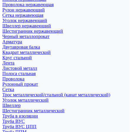
Проволока нержавеющая
Рулон нержавеющий
Сетка нержавеющая
Уголок нержавеющий
Швеллер нержавеющий
Шестигранник нержавеющий
Черный металлопрокат
Арматура
Двутавровая балка
Квадрат металлический
Круг стальной
Лента
Листовой металл
Полоса стальная
Проволока
Рулонный прокат
Сетка
Трос металлический/стальной (канат металлический)
Уголок металлический
Швеллер
Шестигранник металлический
Труба в изоляции
Труба ВУС
Труба ВУС ЦПП
Труба ППМ