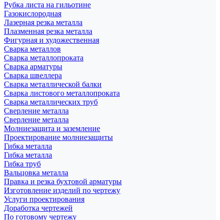
Рубка листа на гильотине
Газокислородная
Лазерная резка металла
Плазменная резка металла
Фигурная и художественная
Сварка металлов
Сварка металлопроката
Сварка арматуры
Сварка швеллера
Сварка металлической балки
Сварка листового металлопроката
Сварка металлических труб
Сверление металла
Сверление металла
Молниезащита и заземление
Проектирование молниезащиты
Гибка металла
Гибка металла
Гибка труб
Вальцовка металла
Правка и резка бухтовой арматуры
Изготовление изделий по чертежу
Услуги проектирования
Доработка чертежей
По готовому чертежу