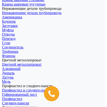
Краны шаровые чугунные
Нержавеющие детали трубопровода
Нержавеющие детали трубопровода
Американка
Бочонок
Заглушки
Муфты
Отводы
Переход
Сгон
Соединитель
Тройники
Фланцы
Цветной металлопрокат
Цветной металлопрокат
Алюминий
Дюраль
Латунь
Медь
Профнастил и сэндвич-панели
Профнастил и сэндвич-панели
Гофрированный лист
Профнастил
Сэндвич-панели