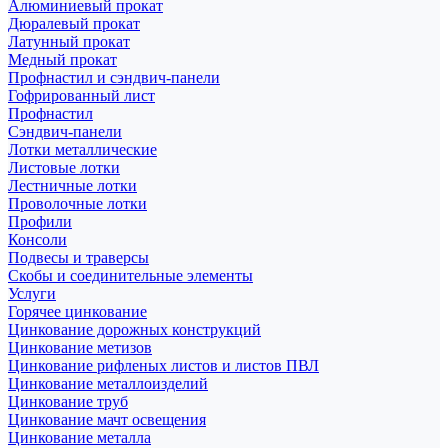
Алюминиевый прокат
Дюралевый прокат
Латунный прокат
Медный прокат
Профнастил и сэндвич-панели
Гофрированный лист
Профнастил
Сэндвич-панели
Лотки металлические
Листовые лотки
Лестничные лотки
Проволочные лотки
Профили
Консоли
Подвесы и траверсы
Скобы и соединительные элементы
Услуги
Горячее цинкование
Цинкование дорожных конструкций
Цинкование метизов
Цинкование рифленых листов и листов ПВЛ
Цинкование металлоизделий
Цинкование труб
Цинкование мачт освещения
Цинкование металла