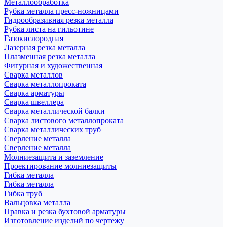
Металлообработка
Рубка металла пресс-ножницами
Гидрообразивная резка металла
Рубка листа на гильотине
Газокислородная
Лазерная резка металла
Плазменная резка металла
Фигурная и художественная
Сварка металлов
Сварка металлопроката
Сварка арматуры
Сварка швеллера
Сварка металлической балки
Сварка листового металлопроката
Сварка металлических труб
Сверление металла
Сверление металла
Молниезащита и заземление
Проектирование молниезащиты
Гибка металла
Гибка металла
Гибка труб
Вальцовка металла
Правка и резка бухтовой арматуры
Изготовление изделий по чертежу