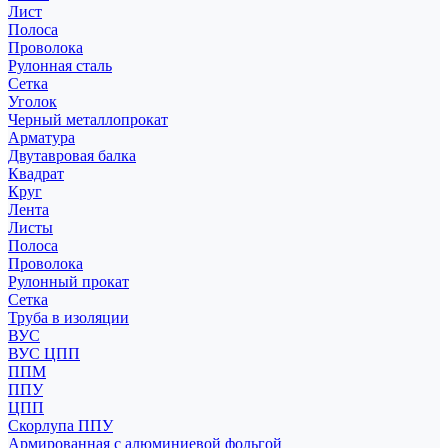
Лист
Полоса
Проволока
Рулонная сталь
Сетка
Уголок
Черный металлопрокат
Арматура
Двутавровая балка
Квадрат
Круг
Лента
Листы
Полоса
Проволока
Рулонный прокат
Сетка
Труба в изоляции
ВУС
ВУС ЦПП
ППМ
ППУ
ЦПП
Скорлупа ППУ
Армированная с алюминиевой фольгой