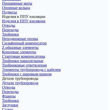
Прошивные маты
Опорные кольца
Подвесы
Изделия в ППУ изоляции
Изделия в ППУ изоляции
Отводы
Переходы
Тройники
Неподвижные опоры
Cильфонный компенсатор
Z-образные элементы
Концевые элементы
Стартовые компенсаторы
Тройники параллельные
Тройниковые ответвления
Элементы трубопровода с кабелем
Тройники с шаровым краном
Детали трубопровода
Детали трубопровода
Отводы
Переходы
Фланцы
Тройники
Заглушки
Сгоны