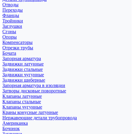
Отводы
Переходы
Фланцы
Тройники
Заглушки
Сгоны
Опоры
Компенсаторы
Отрезки трубы
Бочата
Запорная арматура
Задвижки латунные
Задвижки стальные
Задвижки чугунные
Задвижки шиберные
Запорная арматура в изоляции
Затворы дисковые поворотные
Клапаны латунные
Клапаны стальные
Клапаны чугунные
Краны конусные латунные
Нержавеющие детали трубопровода
Американка
Бочонок
Заглушки