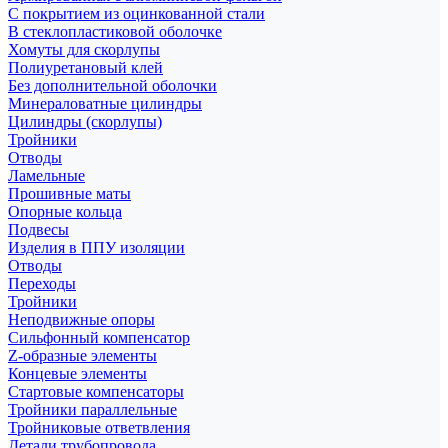
С покрытием из оцинкованной стали
В стеклопластиковой оболочке
Хомуты для скорлупы
Полиуретановый клей
Без дополнительной оболочки
Минераловатные цилиндры
Цилиндры (скорлупы)
Тройники
Отводы
Ламельные
Прошивные маты
Опорные кольца
Подвесы
Изделия в ППУ изоляции
Отводы
Переходы
Тройники
Неподвижные опоры
Cильфонный компенсатор
Z-образные элементы
Концевые элементы
Стартовые компенсаторы
Тройники параллельные
Тройниковые ответвления
Детали трубопровода