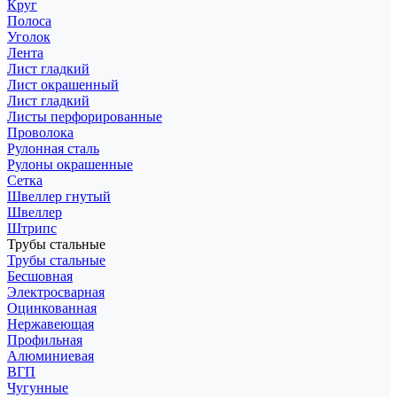
Круг
Полоса
Уголок
Лента
Лист гладкий
Лист окрашенный
Лист гладкий
Листы перфорированные
Проволока
Рулонная сталь
Рулоны окрашенные
Сетка
Швеллер гнутый
Швеллер
Штрипс
Трубы стальные
Трубы стальные
Бесшовная
Электросварная
Оцинкованная
Нержавеющая
Профильная
Алюминиевая
ВГП
Чугунные