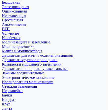
Бесшовная
Электросварная
Оцинкованная
Нержавеющая
Профильная
Алюминиевая
ВГП
Чугунные
Из обечаек
Молниезащита и заземление
Молниеприемники
Мачты и молниеотводы
Держатели для мачт и молниеприемников
Держатели круглого проводника
Комплекты модульного заземления
Держатели проводника универсальные
Зажимы соединительные
Электролитическое заземление
Изолированная молниезащита
Стержни заземления
Нержавейка
Балки
Квадрат
Круг
Лента