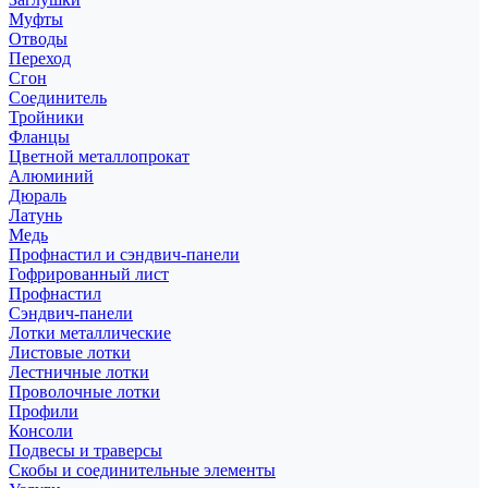
Муфты
Отводы
Переход
Сгон
Соединитель
Тройники
Фланцы
Цветной металлопрокат
Алюминий
Дюраль
Латунь
Медь
Профнастил и сэндвич-панели
Гофрированный лист
Профнастил
Сэндвич-панели
Лотки металлические
Листовые лотки
Лестничные лотки
Проволочные лотки
Профили
Консоли
Подвесы и траверсы
Скобы и соединительные элементы