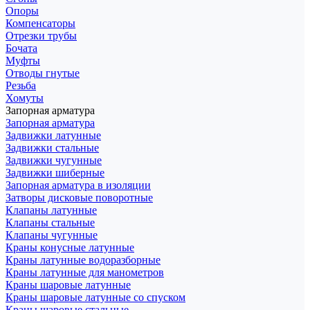
Опоры
Компенсаторы
Отрезки трубы
Бочата
Муфты
Отводы гнутые
Резьба
Хомуты
Запорная арматура
Запорная арматура
Задвижки латунные
Задвижки стальные
Задвижки чугунные
Задвижки шиберные
Запорная арматура в изоляции
Затворы дисковые поворотные
Клапаны латунные
Клапаны стальные
Клапаны чугунные
Краны конусные латунные
Краны латунные водоразборные
Краны латунные для манометров
Краны шаровые латунные
Краны шаровые латунные со спуском
Краны шаровые стальные