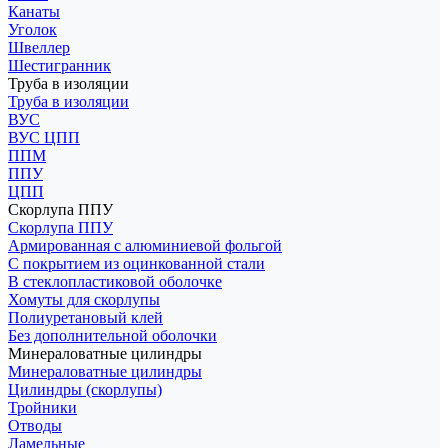
Канаты
Уголок
Швеллер
Шестигранник
Труба в изоляции
Труба в изоляции
ВУС
ВУС ЦПП
ППМ
ППУ
ЦПП
Скорлупа ППУ
Скорлупа ППУ
Армированная с алюминиевой фольгой
С покрытием из оцинкованной стали
В стеклопластиковой оболочке
Хомуты для скорлупы
Полиуретановый клей
Без дополнительной оболочки
Минераловатные цилиндры
Минераловатные цилиндры
Цилиндры (скорлупы)
Тройники
Отводы
Ламельные