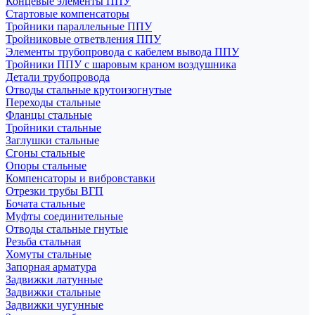
Концевые элементы ППУ
Стартовые компенсаторы
Тройники параллельные ППУ
Тройниковые ответвления ППУ
Элементы трубопровода с кабелем вывода ППУ
Тройники ППУ с шаровым краном воздушника
Детали трубопровода
Отводы стальные крутоизогнутые
Переходы стальные
Фланцы стальные
Тройники стальные
Заглушки стальные
Сгоны стальные
Опоры стальные
Компенсаторы и вибровставки
Отрезки трубы ВГП
Бочата стальные
Муфты соединительные
Отводы стальные гнутые
Резьба стальная
Хомуты стальные
Запорная арматура
Задвижки латунные
Задвижки стальные
Задвижки чугунные