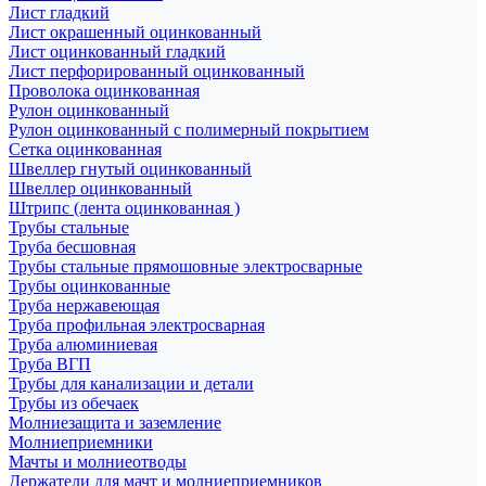
Лист гладкий
Лист окрашенный оцинкованный
Лист оцинкованный гладкий
Лист перфорированный оцинкованный
Проволока оцинкованная
Рулон оцинкованный
Рулон оцинкованный с полимерный покрытием
Сетка оцинкованная
Швеллер гнутый оцинкованный
Швеллер оцинкованный
Штрипс (лента оцинкованная )
Трубы стальные
Труба бесшовная
Трубы стальные прямошовные электросварные
Трубы оцинкованные
Труба нержавеющая
Труба профильная электросварная
Труба алюминиевая
Труба ВГП
Трубы для канализации и детали
Трубы из обечаек
Молниезащита и заземление
Молниеприемники
Мачты и молниеотводы
Держатели для мачт и молниеприемников