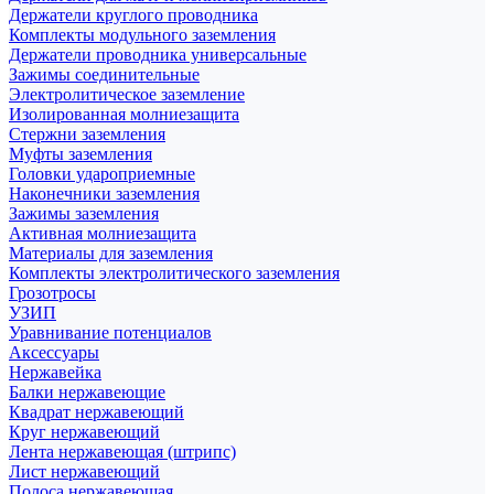
Держатели круглого проводника
Комплекты модульного заземления
Держатели проводника универсальные
Зажимы соединительные
Электролитическое заземление
Изолированная молниезащита
Стержни заземления
Муфты заземления
Головки удароприемные
Наконечники заземления
Зажимы заземления
Активная молниезащита
Материалы для заземления
Комплекты электролитического заземления
Грозотросы
УЗИП
Уравнивание потенциалов
Аксессуары
Нержавейка
Балки нержавеющие
Квадрат нержавеющий
Круг нержавеющий
Лента нержавеющая (штрипс)
Лист нержавеющий
Полоса нержавеющая