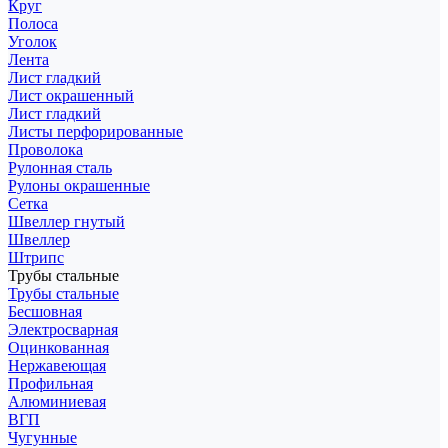
Круг
Полоса
Уголок
Лента
Лист гладкий
Лист окрашенный
Лист гладкий
Листы перфорированные
Проволока
Рулонная сталь
Рулоны окрашенные
Сетка
Швеллер гнутый
Швеллер
Штрипс
Трубы стальные
Трубы стальные
Бесшовная
Электросварная
Оцинкованная
Нержавеющая
Профильная
Алюминиевая
ВГП
Чугунные