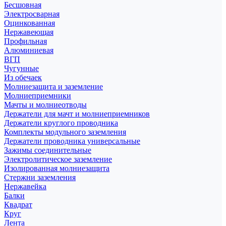
Бесшовная
Электросварная
Оцинкованная
Нержавеющая
Профильная
Алюминиевая
ВГП
Чугунные
Из обечаек
Молниезащита и заземление
Молниеприемники
Мачты и молниеотводы
Держатели для мачт и молниеприемников
Держатели круглого проводника
Комплекты модульного заземления
Держатели проводника универсальные
Зажимы соединительные
Электролитическое заземление
Изолированная молниезащита
Стержни заземления
Нержавейка
Балки
Квадрат
Круг
Лента