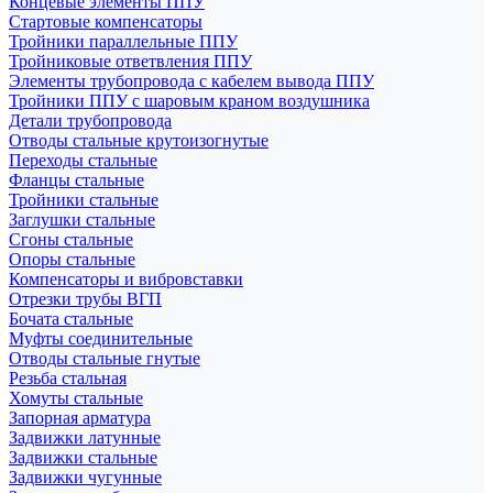
Концевые элементы ППУ
Стартовые компенсаторы
Тройники параллельные ППУ
Тройниковые ответвления ППУ
Элементы трубопровода с кабелем вывода ППУ
Тройники ППУ с шаровым краном воздушника
Детали трубопровода
Отводы стальные крутоизогнутые
Переходы стальные
Фланцы стальные
Тройники стальные
Заглушки стальные
Сгоны стальные
Опоры стальные
Компенсаторы и вибровставки
Отрезки трубы ВГП
Бочата стальные
Муфты соединительные
Отводы стальные гнутые
Резьба стальная
Хомуты стальные
Запорная арматура
Задвижки латунные
Задвижки стальные
Задвижки чугунные