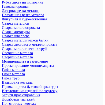
Рубка листа на гильотине
Газокислородная
Лазерная резка металла
Плазменная резка металла
Фигурная и художественная
Сварка металлов
Сварка металлопроката
Сварка арматуры
Сварка швеллера
Сварка металлической балки
Сварка листового металлопроката
Сварка металлических труб
Сверление металла
Сверление металла
Молниезащита и заземление
Проектирование молниезащиты
Гибка металла
Гибка металла
Гибка труб
Вальцовка металла
Правка и резка бухтовой арматуры
Изготовление изделий по чертежу
Услуги проектирования
Доработка чертежей
По готовому чертежу