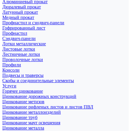
Алюминиевый прокат
Дюралевый прокат
Латунный прокат
Медный прокат
Профнастил и сэндвич-панели
Гофрированный лист
Профнастил
Сэндвич-панели
Лотки металлические
Листовые лотки
Лестничные лотки
Проволочные лотки
Профили
Консоли
Подвесы и траверсы
Скобы и соединительные элементы
Услуги
Горячее цинкование
Цинкование дорожных конструкций
Цинкование метизов
Цинкование рифленых листов и листов ПВЛ
Цинкование металлоизделий
Цинкование труб
Цинкование мачт освещения
Цинкование металла