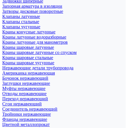
Задвижки шиберные
Запорная арматура в изоляции
Затворы дисковые поворотные
Клапаны латунные
Клапаны стальные
Клапаны чугунные
Краны конусные латунные
Краны латунные водоразборные
Краны латунные для манометров
Краны шаровые латунные
Краны шаровые латунные со спуском
Краны шаровые стальные
Краны шаровые чугунные
Нержавеющие детали трубопровода
Американка нержавеющая
Бочонок нержавеющий
Заглушки нержавеющие
Муфты нержавеющие
Отводы нержавеющие
Переход нержавеющий
Сгон нержавеющий
Соединитель нержавеющий
Тройники нержавеющие
Фланцы нержавеющие
Цветной металлопрокат