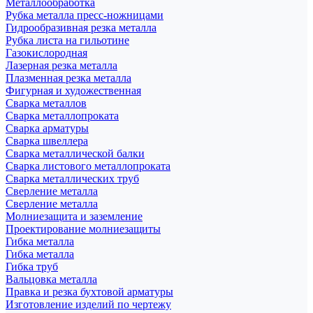
Металлообработка
Рубка металла пресс-ножницами
Гидрообразивная резка металла
Рубка листа на гильотине
Газокислородная
Лазерная резка металла
Плазменная резка металла
Фигурная и художественная
Сварка металлов
Сварка металлопроката
Сварка арматуры
Сварка швеллера
Сварка металлической балки
Сварка листового металлопроката
Сварка металлических труб
Сверление металла
Сверление металла
Молниезащита и заземление
Проектирование молниезащиты
Гибка металла
Гибка металла
Гибка труб
Вальцовка металла
Правка и резка бухтовой арматуры
Изготовление изделий по чертежу