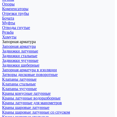
Опоры
Компенсаторы
Отрезки трубы
Бочата
Муфты
Отводы гнутые
Резьба
Хомуты
Запорная арматура
Запорная арматура
Задвижки латунные
Задвижки стальные
Задвижки чугунные
Задвижки шиберные
Запорная арматура в изоляции
Затворы дисковые поворотные
Клапаны латунные
Клапаны стальные
Клапаны чугунные
Краны конусные латунные
Краны латунные водоразборные
Краны латунные для манометров
Краны шаровые латунные
Краны шаровые латунные со спуском
Краны шаровые стальные