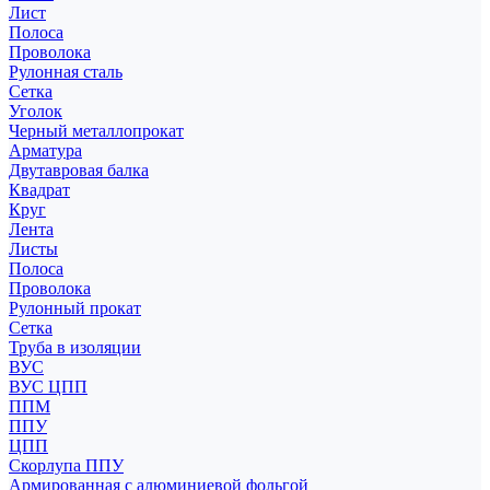
Лист
Полоса
Проволока
Рулонная сталь
Сетка
Уголок
Черный металлопрокат
Арматура
Двутавровая балка
Квадрат
Круг
Лента
Листы
Полоса
Проволока
Рулонный прокат
Сетка
Труба в изоляции
ВУС
ВУС ЦПП
ППМ
ППУ
ЦПП
Скорлупа ППУ
Армированная с алюминиевой фольгой