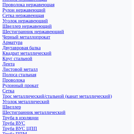
Проволока нержавеющая
Рулон нержавеющий
Сетка нержавеющая
Уголок нержавеющий
Швеллер нержавеющий
Шестигранник нержавеющий
Черный металлопрокат
Арматура
Двутавровая балка
Квадрат металлический
Круг стальной
Лента
Листовой металл
Полоса стальная
Проволока
Рулонный прокат
Сетка
Трос металлический/стальной (канат металлический)
Уголок металлический
Швеллер
Шестигранник металлический
Труба в изоляции
Труба ВУС
Труба ВУС ЦПП
Труба ППМ