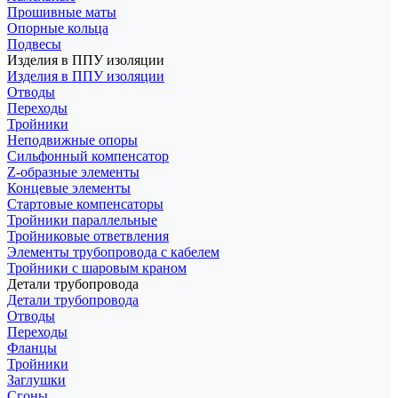
Прошивные маты
Опорные кольца
Подвесы
Изделия в ППУ изоляции
Изделия в ППУ изоляции
Отводы
Переходы
Тройники
Неподвижные опоры
Cильфонный компенсатор
Z-образные элементы
Концевые элементы
Стартовые компенсаторы
Тройники параллельные
Тройниковые ответвления
Элементы трубопровода с кабелем
Тройники с шаровым краном
Детали трубопровода
Детали трубопровода
Отводы
Переходы
Фланцы
Тройники
Заглушки
Сгоны