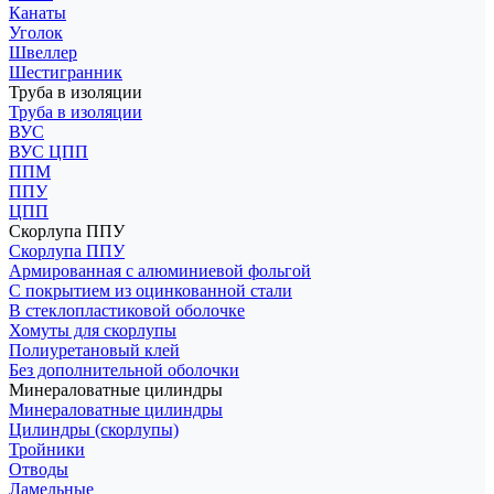
Канаты
Уголок
Швеллер
Шестигранник
Труба в изоляции
Труба в изоляции
ВУС
ВУС ЦПП
ППМ
ППУ
ЦПП
Скорлупа ППУ
Скорлупа ППУ
Армированная с алюминиевой фольгой
С покрытием из оцинкованной стали
В стеклопластиковой оболочке
Хомуты для скорлупы
Полиуретановый клей
Без дополнительной оболочки
Минераловатные цилиндры
Минераловатные цилиндры
Цилиндры (скорлупы)
Тройники
Отводы
Ламельные