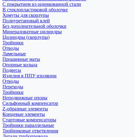
С покрытием из оцинкованной стали
В стеклопластиковой оболочке
Хомуты для скорлупы
Полиуретановый клей
Без дополнительной оболочки
Минераловатные цилиндры
Цилиндры (скорлупы)
Тройники
Отводы
Ламельные
Прошивные маты
Опорные кольца
Подвесы
Изделия в ППУ изоляции
Отводы
Переходы
Тройники
Неподвижные опоры
Cильфонный компенсатор
Z-образные элементы
Концевые элементы
Стартовые компенсаторы
Тройники параллельные
Тройниковые ответвления
Детали трубопровода