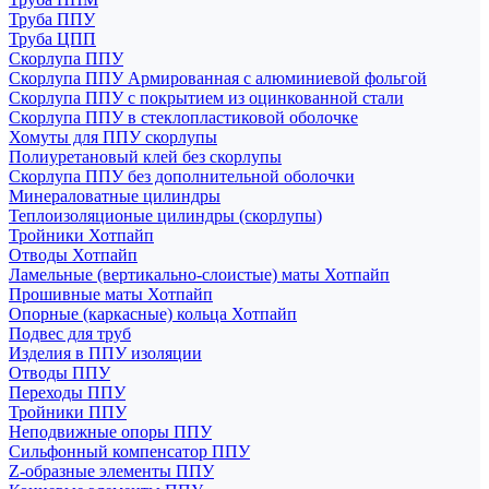
Труба ППУ
Труба ЦПП
Скорлупа ППУ
Скорлупа ППУ Армированная с алюминиевой фольгой
Скорлупа ППУ с покрытием из оцинкованной стали
Скорлупа ППУ в стеклопластиковой оболочке
Хомуты для ППУ скорлупы
Полиуретановый клей без скорлупы
Скорлупа ППУ без дополнительной оболочки
Минераловатные цилиндры
Теплоизоляционые цилиндры (скорлупы)
Тройники Хотпайп
Отводы Хотпайп
Ламельные (вертикально-слоистые) маты Хотпайп
Прошивные маты Хотпайп
Опорные (каркасные) кольца Хотпайп
Подвес для труб
Изделия в ППУ изоляции
Отводы ППУ
Переходы ППУ
Тройники ППУ
Неподвижные опоры ППУ
Cильфонный компенсатор ППУ
Z-образные элементы ППУ