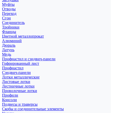
Муфты
Отводы
Переход
Сгон
Соединитель
Тройники
Фланцы
Цветной металлопрокат
Алюминий
Дюраль
Латунь
Медь
Профнастил и сэндвич-панели
Гофрированный лист
Профнастил
Сэндвич-панели
Лотки металлические
Листовые лотки
Лестничные лотки
Проволочные лотки
Профили
Консоли
Подвесы и траверсы
Скобы и соединительные элементы