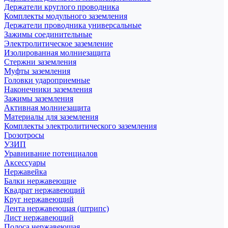
Держатели круглого проводника
Комплекты модульного заземления
Держатели проводника универсальные
Зажимы соединительные
Электролитическое заземление
Изолированная молниезащита
Стержни заземления
Муфты заземления
Головки удароприемные
Наконечники заземления
Зажимы заземления
Активная молниезащита
Материалы для заземления
Комплекты электролитического заземления
Грозотросы
УЗИП
Уравнивание потенциалов
Аксессуары
Нержавейка
Балки нержавеющие
Квадрат нержавеющий
Круг нержавеющий
Лента нержавеющая (штрипс)
Лист нержавеющий
Полоса нержавеющая