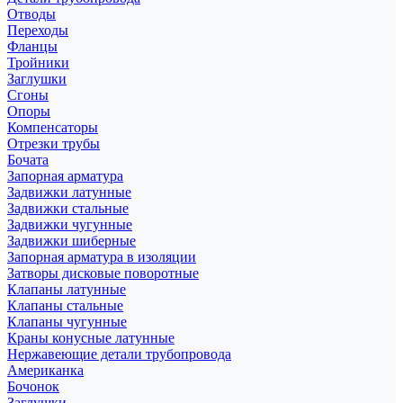
Отводы
Переходы
Фланцы
Тройники
Заглушки
Сгоны
Опоры
Компенсаторы
Отрезки трубы
Бочата
Запорная арматура
Задвижки латунные
Задвижки стальные
Задвижки чугунные
Задвижки шиберные
Запорная арматура в изоляции
Затворы дисковые поворотные
Клапаны латунные
Клапаны стальные
Клапаны чугунные
Краны конусные латунные
Нержавеющие детали трубопровода
Американка
Бочонок
Заглушки