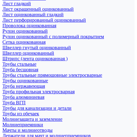
Лист гладкий
Лист окрашенный оцинкованный
Лист оцинкованный гладкий
Лист перфорированный оцинкованный
Проволока оцинкованная
Рулон оцинкованный
Рулон оцинкованный с полимерный покрытием
Сетка оцинкованная
Швеллер гнутый оцинкованный
Швеллер оцинкованный
Штрипс (лента оцинкованная )
Трубы стальные
Труба бесшовная
Трубы стальные прямошовные электросварные
Трубы оцинкованные
Труба нержавеющая
Труба профильная электросварная
Труба алюминиевая
Труба ВГП
Трубы для канализации и детали
Трубы из обечаек
Молниезащита и заземление
Молниеприемники
Мачты и молниеотводы
Держатели для мачт и молниеприемников