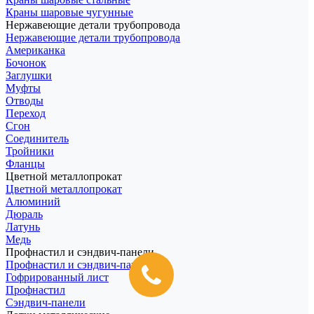
Краны шаровые чугунные
Нержавеющие детали трубопровода
Нержавеющие детали трубопровода
Американка
Бочонок
Заглушки
Муфты
Отводы
Переход
Сгон
Соединитель
Тройники
Фланцы
Цветной металлопрокат
Цветной металлопрокат
Алюминий
Дюраль
Латунь
Медь
Профнастил и сэндвич-панели
Профнастил и сэндвич-панели
Гофрированный лист
Профнастил
Сэндвич-панели