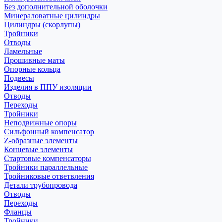
Без дополнительной оболочки
Минераловатные цилиндры
Цилиндры (скорлупы)
Тройники
Отводы
Ламельные
Прошивные маты
Опорные кольца
Подвесы
Изделия в ППУ изоляции
Отводы
Переходы
Тройники
Неподвижные опоры
Cильфонный компенсатор
Z-образные элементы
Концевые элементы
Стартовые компенсаторы
Тройники параллельные
Тройниковые ответвления
Детали трубопровода
Отводы
Переходы
Фланцы
Тройники