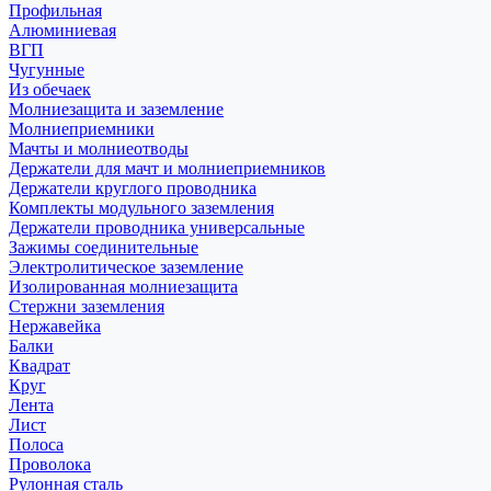
Профильная
Алюминиевая
ВГП
Чугунные
Из обечаек
Молниезащита и заземление
Молниеприемники
Мачты и молниеотводы
Держатели для мачт и молниеприемников
Держатели круглого проводника
Комплекты модульного заземления
Держатели проводника универсальные
Зажимы соединительные
Электролитическое заземление
Изолированная молниезащита
Стержни заземления
Нержавейка
Балки
Квадрат
Круг
Лента
Лист
Полоса
Проволока
Рулонная сталь