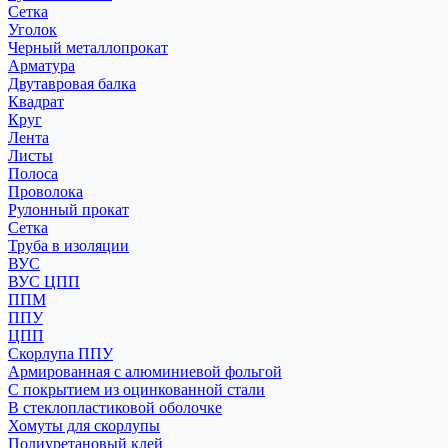
Сетка
Уголок
Черный металлопрокат
Арматура
Двутавровая балка
Квадрат
Круг
Лента
Листы
Полоса
Проволока
Рулонный прокат
Сетка
Труба в изоляции
ВУС
ВУС ЦПП
ППМ
ППУ
ЦПП
Скорлупа ППУ
Армированная с алюминиевой фольгой
С покрытием из оцинкованной стали
В стеклопластиковой оболочке
Хомуты для скорлупы
Полиуретановый клей