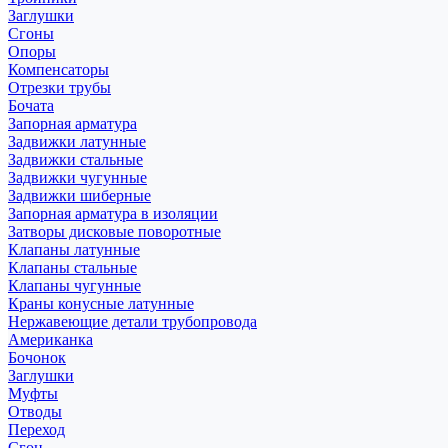
Заглушки
Сгоны
Опоры
Компенсаторы
Отрезки трубы
Бочата
Запорная арматура
Задвижки латунные
Задвижки стальные
Задвижки чугунные
Задвижки шиберные
Запорная арматура в изоляции
Затворы дисковые поворотные
Клапаны латунные
Клапаны стальные
Клапаны чугунные
Краны конусные латунные
Нержавеющие детали трубопровода
Американка
Бочонок
Заглушки
Муфты
Отводы
Переход
Сгон