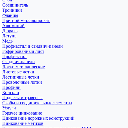
Соединитель
Тройники
Фланцы
Цветной металлопрокат
Алюминий
Дюраль
Латунь
Медь
Профнастил и сэндвич-панели
Гофрированный лист
Профнастил
Сэндвич-панели
Лотки металлические
Листовые лотки
Лестничные лотки
Проволочные лотки
Профили
Консоли
Подвесы и траверсы
Скобы и соединительные элементы
Услуги
Горячее цинкование
Цинкование дорожных конструкций
Цинкование метизов