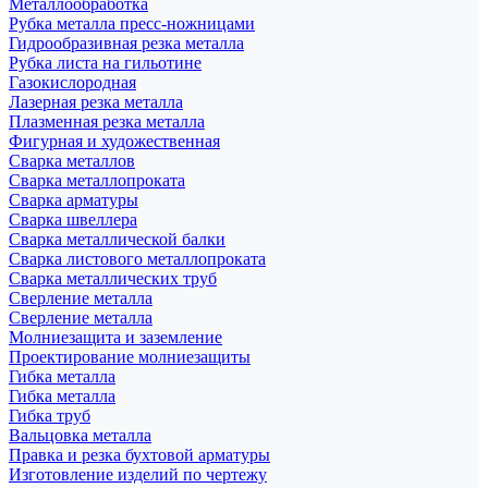
Металлообработка
Рубка металла пресс-ножницами
Гидрообразивная резка металла
Рубка листа на гильотине
Газокислородная
Лазерная резка металла
Плазменная резка металла
Фигурная и художественная
Сварка металлов
Сварка металлопроката
Сварка арматуры
Сварка швеллера
Сварка металлической балки
Сварка листового металлопроката
Сварка металлических труб
Сверление металла
Сверление металла
Молниезащита и заземление
Проектирование молниезащиты
Гибка металла
Гибка металла
Гибка труб
Вальцовка металла
Правка и резка бухтовой арматуры
Изготовление изделий по чертежу