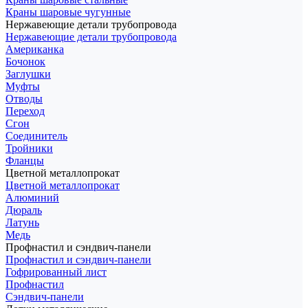
Краны шаровые чугунные
Нержавеющие детали трубопровода
Нержавеющие детали трубопровода
Американка
Бочонок
Заглушки
Муфты
Отводы
Переход
Сгон
Соединитель
Тройники
Фланцы
Цветной металлопрокат
Цветной металлопрокат
Алюминий
Дюраль
Латунь
Медь
Профнастил и сэндвич-панели
Профнастил и сэндвич-панели
Гофрированный лист
Профнастил
Сэндвич-панели