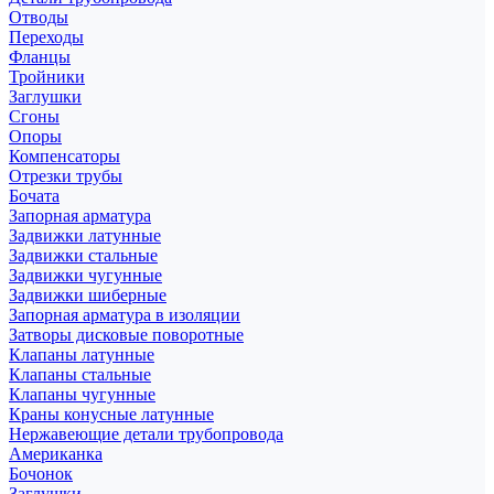
Отводы
Переходы
Фланцы
Тройники
Заглушки
Сгоны
Опоры
Компенсаторы
Отрезки трубы
Бочата
Запорная арматура
Задвижки латунные
Задвижки стальные
Задвижки чугунные
Задвижки шиберные
Запорная арматура в изоляции
Затворы дисковые поворотные
Клапаны латунные
Клапаны стальные
Клапаны чугунные
Краны конусные латунные
Нержавеющие детали трубопровода
Американка
Бочонок
Заглушки