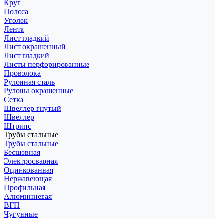
Круг
Полоса
Уголок
Лента
Лист гладкий
Лист окрашенный
Лист гладкий
Листы перфорированные
Проволока
Рулонная сталь
Рулоны окрашенные
Сетка
Швеллер гнутый
Швеллер
Штрипс
Трубы стальные
Трубы стальные
Бесшовная
Электросварная
Оцинкованная
Нержавеющая
Профильная
Алюминиевая
ВГП
Чугунные