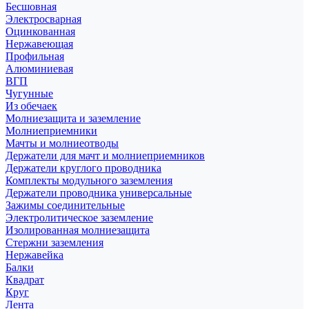
Бесшовная
Электросварная
Оцинкованная
Нержавеющая
Профильная
Алюминиевая
ВГП
Чугунные
Из обечаек
Молниезащита и заземление
Молниеприемники
Мачты и молниеотводы
Держатели для мачт и молниеприемников
Держатели круглого проводника
Комплекты модульного заземления
Держатели проводника универсальные
Зажимы соединительные
Электролитическое заземление
Изолированная молниезащита
Стержни заземления
Нержавейка
Балки
Квадрат
Круг
Лента