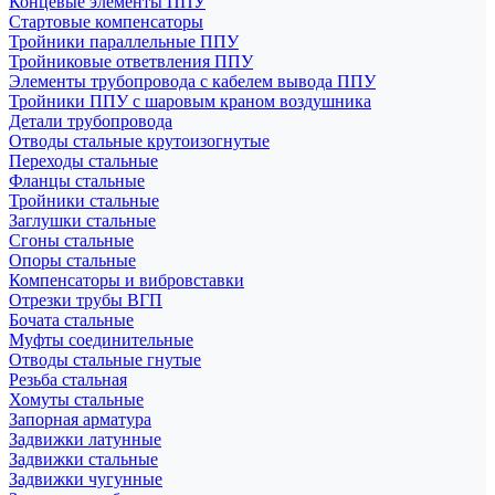
Концевые элементы ППУ
Стартовые компенсаторы
Тройники параллельные ППУ
Тройниковые ответвления ППУ
Элементы трубопровода с кабелем вывода ППУ
Тройники ППУ с шаровым краном воздушника
Детали трубопровода
Отводы стальные крутоизогнутые
Переходы стальные
Фланцы стальные
Тройники стальные
Заглушки стальные
Сгоны стальные
Опоры стальные
Компенсаторы и вибровставки
Отрезки трубы ВГП
Бочата стальные
Муфты соединительные
Отводы стальные гнутые
Резьба стальная
Хомуты стальные
Запорная арматура
Задвижки латунные
Задвижки стальные
Задвижки чугунные