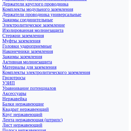
Держатели круглого проводника
Комплекты модульного заземления
Держатели проводника универсальные
Зажимы соединительные
Электролитическое заземление
Изолированная молниезащита
Стержни заземления
Муфты заземления
Головки удароприемные
Наконечники заземления
Зажимы заземления
Активная молниезащита
Материалы для заземления
Комплекты электролитического заземления
Грозотросы
УЗИП
Уравнивание потенциалов
Аксессуары
Нержавейка
Балки нержавеющие
Квадрат нержавеющий
Круг нержавеющий
Лента нержавеющая (штрипс)
Лист нержавеющий
Полоса нержавеющая