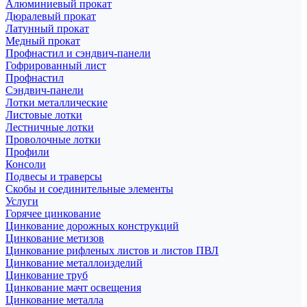
Алюминиевый прокат
Дюралевый прокат
Латунный прокат
Медный прокат
Профнастил и сэндвич-панели
Гофрированный лист
Профнастил
Сэндвич-панели
Лотки металлические
Листовые лотки
Лестничные лотки
Проволочные лотки
Профили
Консоли
Подвесы и траверсы
Скобы и соединительные элементы
Услуги
Горячее цинкование
Цинкование дорожных конструкций
Цинкование метизов
Цинкование рифленых листов и листов ПВЛ
Цинкование металлоизделий
Цинкование труб
Цинкование мачт освещения
Цинкование металла