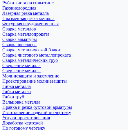
Рубка листа на гильотине
Газокислородная
Лазерная резка металла
Плазменная резка металла
Фигурная и художественная
Сварка металлов
Сварка металлопроката
Сварка арматуры
Сварка швеллера
Сварка металлической балки
Сварка листового металлопроката
Сварка металлических труб
Сверление металла
Сверление металла
Молниезащита и заземление
Проектирование молниезащиты
Гибка металла
Гибка металла
Гибка труб
Вальцовка металла
Правка и резка бухтовой арматуры
Изготовление изделий по чертежу
Услуги проектирования
Доработка чертежей
По готовому чертежу