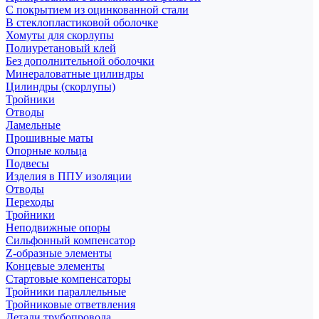
С покрытием из оцинкованной стали
В стеклопластиковой оболочке
Хомуты для скорлупы
Полиуретановый клей
Без дополнительной оболочки
Минераловатные цилиндры
Цилиндры (скорлупы)
Тройники
Отводы
Ламельные
Прошивные маты
Опорные кольца
Подвесы
Изделия в ППУ изоляции
Отводы
Переходы
Тройники
Неподвижные опоры
Cильфонный компенсатор
Z-образные элементы
Концевые элементы
Стартовые компенсаторы
Тройники параллельные
Тройниковые ответвления
Детали трубопровода