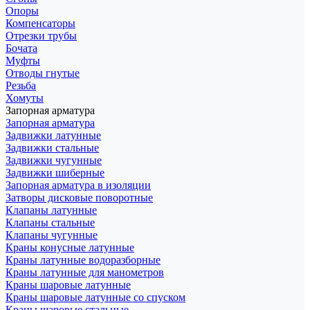
Опоры
Компенсаторы
Отрезки трубы
Бочата
Муфты
Отводы гнутые
Резьба
Хомуты
Запорная арматура
Запорная арматура
Задвижки латунные
Задвижки стальные
Задвижки чугунные
Задвижки шиберные
Запорная арматура в изоляции
Затворы дисковые поворотные
Клапаны латунные
Клапаны стальные
Клапаны чугунные
Краны конусные латунные
Краны латунные водоразборные
Краны латунные для манометров
Краны шаровые латунные
Краны шаровые латунные со спуском
Краны шаровые стальные