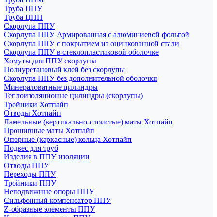
Труба ППУ
Труба ЦПП
Скорлупа ППУ
Скорлупа ППУ Армированная с алюминиевой фольгой
Скорлупа ППУ с покрытием из оцинкованной стали
Скорлупа ППУ в стеклопластиковой оболочке
Хомуты для ППУ скорлупы
Полиуретановый клей без скорлупы
Скорлупа ППУ без дополнительной оболочки
Минераловатные цилиндры
Теплоизоляционые цилиндры (скорлупы)
Тройники Хотпайп
Отводы Хотпайп
Ламельные (вертикально-слоистые) маты Хотпайп
Прошивные маты Хотпайп
Опорные (каркасные) кольца Хотпайп
Подвес для труб
Изделия в ППУ изоляции
Отводы ППУ
Переходы ППУ
Тройники ППУ
Неподвижные опоры ППУ
Cильфонный компенсатор ППУ
Z-образные элементы ППУ