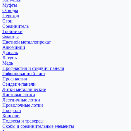
Муфты
Отводы
Переход
Сгон
Соединитель
Тройники
Фланцы
Цветной металлопрокат
Алюминий
Дюраль
Латунь
Медь
Профнастил и сэндвич-панели
Гофрированный лист
Профнастил
Сэндвич-панели
Лотки металлические
Листовые лотки
Лестничные лотки
Проволочные лотки
Профили
Консоли
Подвесы и траверсы
Скобы и соединительные элементы