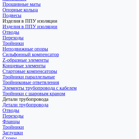
Прошивные маты
Опорные кольца
Подвесы
Изделия в ППУ изоляции
Изделия в ППУ изоляции
Отводы
Переходы
Тройники
Неподвижные опоры
Cильфонный компенсатор
Z-образные элементы
Концевые элементы
Стартовые компенсаторы
Тройники параллельные
Тройниковые ответвления
Элементы трубопровода с кабелем
Тройники с шаровым краном
Детали трубопровода
Детали трубопровода
Отводы
Переходы
Фланцы
Тройники
Заглушки
Сгоны