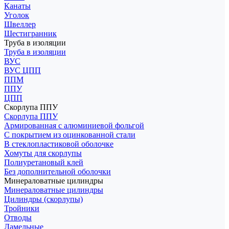
Канаты
Уголок
Швеллер
Шестигранник
Труба в изоляции
Труба в изоляции
ВУС
ВУС ЦПП
ППМ
ППУ
ЦПП
Скорлупа ППУ
Скорлупа ППУ
Армированная с алюминиевой фольгой
С покрытием из оцинкованной стали
В стеклопластиковой оболочке
Хомуты для скорлупы
Полиуретановый клей
Без дополнительной оболочки
Минераловатные цилиндры
Минераловатные цилиндры
Цилиндры (скорлупы)
Тройники
Отводы
Ламельные