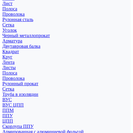
Лист
Полоса
Проволока
Рулонная сталь
Сетка
Уголок
Черный металлопрокат
Арматура
Двутавровая балка
Квадрат
Круг
Лента
Листы
Полоса
Проволока
Рулонный прокат
Сетка
Труба в изоляции
ВУС
ВУС ЦПП
ППМ
ППУ
ЦПП
Скорлупа ППУ
Армированная с алюминиевой фольгой