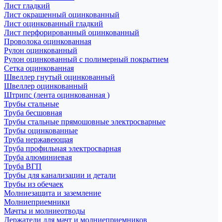
Лист гладкий
Лист окрашенный оцинкованный
Лист оцинкованный гладкий
Лист перфорированный оцинкованный
Проволока оцинкованная
Рулон оцинкованный
Рулон оцинкованный с полимерный покрытием
Сетка оцинкованная
Швеллер гнутый оцинкованный
Швеллер оцинкованный
Штрипс (лента оцинкованная )
Трубы стальные
Труба бесшовная
Трубы стальные прямошовные электросварные
Трубы оцинкованные
Труба нержавеющая
Труба профильная электросварная
Труба алюминиевая
Труба ВГП
Трубы для канализации и детали
Трубы из обечаек
Молниезащита и заземление
Молниеприемники
Мачты и молниеотводы
Держатели для мачт и молниеприемников