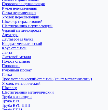
Проволока нержавеющая
Рулон нержавеющий
Сетка нержавеющая
Уголок нержавеющий
Швеллер нержавеющий
Шестигранник нержавеющий
Черный металлопрокат
Арматура
Двутавровая балка
Квадрат металлический
Круг стальной
Лента
Листовой металл
Полоса стальная
Проволока
Рулонный прокат
Сетка
Трос металлический/стальной (канат металлический)
Уголок металлический
Швеллер
Шестигранник металлический
Труба в изоляции
Труба ВУС
Труба ВУС ЦПП
Труба ППМ