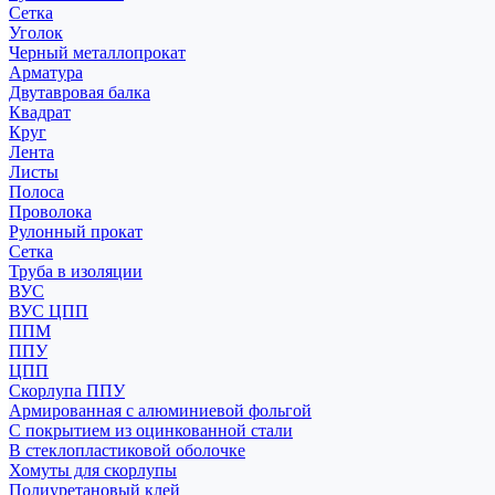
Сетка
Уголок
Черный металлопрокат
Арматура
Двутавровая балка
Квадрат
Круг
Лента
Листы
Полоса
Проволока
Рулонный прокат
Сетка
Труба в изоляции
ВУС
ВУС ЦПП
ППМ
ППУ
ЦПП
Скорлупа ППУ
Армированная с алюминиевой фольгой
С покрытием из оцинкованной стали
В стеклопластиковой оболочке
Хомуты для скорлупы
Полиуретановый клей