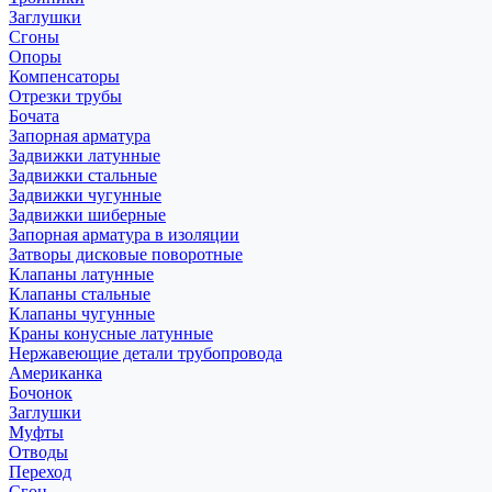
Заглушки
Сгоны
Опоры
Компенсаторы
Отрезки трубы
Бочата
Запорная арматура
Задвижки латунные
Задвижки стальные
Задвижки чугунные
Задвижки шиберные
Запорная арматура в изоляции
Затворы дисковые поворотные
Клапаны латунные
Клапаны стальные
Клапаны чугунные
Краны конусные латунные
Нержавеющие детали трубопровода
Американка
Бочонок
Заглушки
Муфты
Отводы
Переход
Сгон