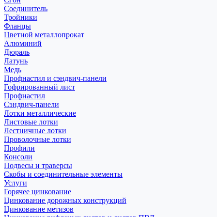
Соединитель
Тройники
Фланцы
Цветной металлопрокат
Алюминий
Дюраль
Латунь
Медь
Профнастил и сэндвич-панели
Гофрированный лист
Профнастил
Сэндвич-панели
Лотки металлические
Листовые лотки
Лестничные лотки
Проволочные лотки
Профили
Консоли
Подвесы и траверсы
Скобы и соединительные элементы
Услуги
Горячее цинкование
Цинкование дорожных конструкций
Цинкование метизов