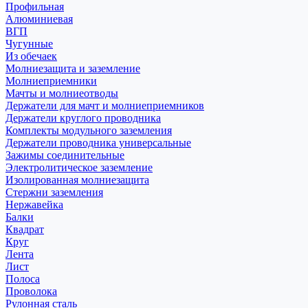
Профильная
Алюминиевая
ВГП
Чугунные
Из обечаек
Молниезащита и заземление
Молниеприемники
Мачты и молниеотводы
Держатели для мачт и молниеприемников
Держатели круглого проводника
Комплекты модульного заземления
Держатели проводника универсальные
Зажимы соединительные
Электролитическое заземление
Изолированная молниезащита
Стержни заземления
Нержавейка
Балки
Квадрат
Круг
Лента
Лист
Полоса
Проволока
Рулонная сталь