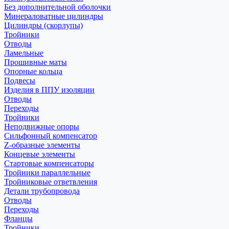
Без дополнительной оболочки
Минераловатные цилиндры
Цилиндры (скорлупы)
Тройники
Отводы
Ламельные
Прошивные маты
Опорные кольца
Подвесы
Изделия в ППУ изоляции
Отводы
Переходы
Тройники
Неподвижные опоры
Cильфонный компенсатор
Z-образные элементы
Концевые элементы
Стартовые компенсаторы
Тройники параллельные
Тройниковые ответвления
Детали трубопровода
Отводы
Переходы
Фланцы
Тройники