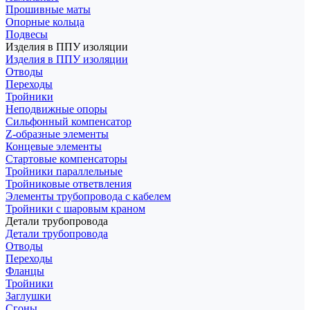
Прошивные маты
Опорные кольца
Подвесы
Изделия в ППУ изоляции
Изделия в ППУ изоляции
Отводы
Переходы
Тройники
Неподвижные опоры
Cильфонный компенсатор
Z-образные элементы
Концевые элементы
Стартовые компенсаторы
Тройники параллельные
Тройниковые ответвления
Элементы трубопровода с кабелем
Тройники с шаровым краном
Детали трубопровода
Детали трубопровода
Отводы
Переходы
Фланцы
Тройники
Заглушки
Сгоны