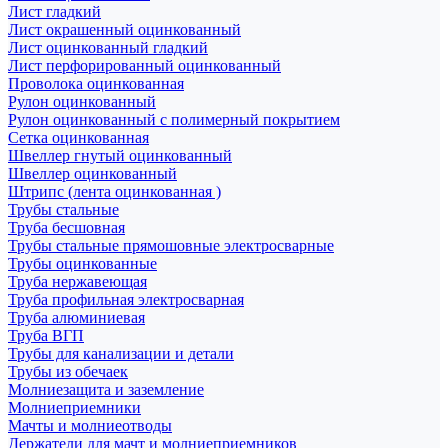
Лист гладкий
Лист окрашенный оцинкованный
Лист оцинкованный гладкий
Лист перфорированный оцинкованный
Проволока оцинкованная
Рулон оцинкованный
Рулон оцинкованный с полимерный покрытием
Сетка оцинкованная
Швеллер гнутый оцинкованный
Швеллер оцинкованный
Штрипс (лента оцинкованная )
Трубы стальные
Труба бесшовная
Трубы стальные прямошовные электросварные
Трубы оцинкованные
Труба нержавеющая
Труба профильная электросварная
Труба алюминиевая
Труба ВГП
Трубы для канализации и детали
Трубы из обечаек
Молниезащита и заземление
Молниеприемники
Мачты и молниеотводы
Держатели для мачт и молниеприемников