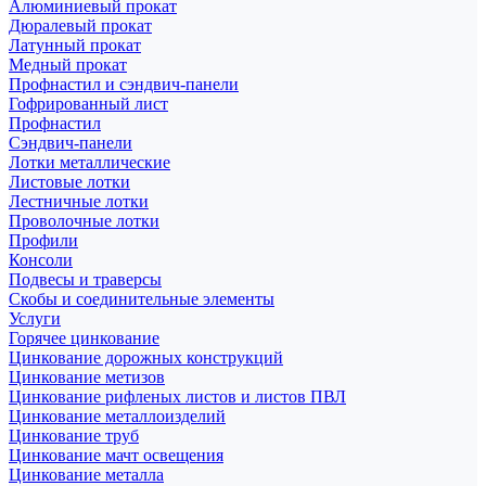
Алюминиевый прокат
Дюралевый прокат
Латунный прокат
Медный прокат
Профнастил и сэндвич-панели
Гофрированный лист
Профнастил
Сэндвич-панели
Лотки металлические
Листовые лотки
Лестничные лотки
Проволочные лотки
Профили
Консоли
Подвесы и траверсы
Скобы и соединительные элементы
Услуги
Горячее цинкование
Цинкование дорожных конструкций
Цинкование метизов
Цинкование рифленых листов и листов ПВЛ
Цинкование металлоизделий
Цинкование труб
Цинкование мачт освещения
Цинкование металла