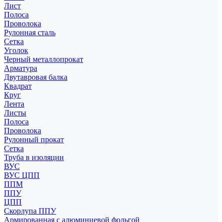
Лист
Полоса
Проволока
Рулонная сталь
Сетка
Уголок
Черный металлопрокат
Арматура
Двутавровая балка
Квадрат
Круг
Лента
Листы
Полоса
Проволока
Рулонный прокат
Сетка
Труба в изоляции
ВУС
ВУС ЦПП
ППМ
ППУ
ЦПП
Скорлупа ППУ
Армированная с алюминиевой фольгой