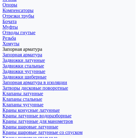
Опоры
Компенсаторы
Отрезки трубы
Бочата
Муфты
Отводы гнутые
Резьба
Хомуты
Запорная арматура
Запорная арматура
Задвижки латунные
Задвижки стальные
Задвижки чугунные
Задвижки шиберные
Запорная арматура в изоляции
Затворы дисковые поворотные
Клапаны латунные
Клапаны стальные
Клапаны чугунные
Краны конусные латунные
Краны латунные водоразборные
Краны латунные для манометров
Краны шаровые латунные
Краны шаровые латунные со спуском
Краны шаровые стальные