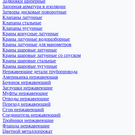
Задвижки шиберные
Запорная арматура в изоляции
Затворы дисковые поворотные
Клапаны латунные
Клапаны стальные
Клапаны чугунные
Краны конусные латунные
Краны латунные водоразборные
Краны латунные для манометров
Краны шаровые латунные
Краны шаровые латунные со спуском
Краны шаровые стальные
Краны шаровые чугунные
Нержавеющие детали трубопровода
Американка нержавеющая
Бочонок нержавеющий
Заглушки нержавеющие
Муфты нержавеющие
Отводы нержавеющие
Переход нержавеющий
Сгон нержавеющий
Соединитель нержавеющий
Тройники нержавеющие
Фланцы нержавеющие
Цветной металлопрокат