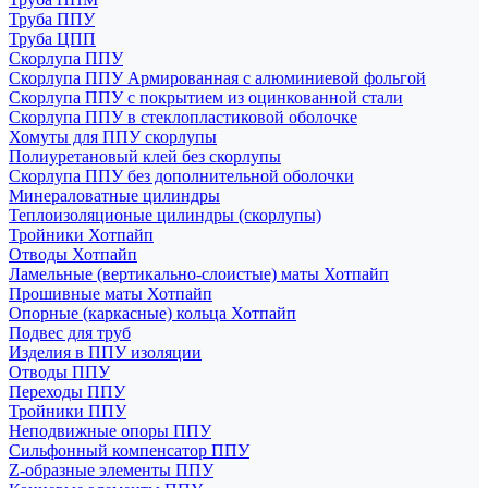
Труба ППУ
Труба ЦПП
Скорлупа ППУ
Скорлупа ППУ Армированная с алюминиевой фольгой
Скорлупа ППУ с покрытием из оцинкованной стали
Скорлупа ППУ в стеклопластиковой оболочке
Хомуты для ППУ скорлупы
Полиуретановый клей без скорлупы
Скорлупа ППУ без дополнительной оболочки
Минераловатные цилиндры
Теплоизоляционые цилиндры (скорлупы)
Тройники Хотпайп
Отводы Хотпайп
Ламельные (вертикально-слоистые) маты Хотпайп
Прошивные маты Хотпайп
Опорные (каркасные) кольца Хотпайп
Подвес для труб
Изделия в ППУ изоляции
Отводы ППУ
Переходы ППУ
Тройники ППУ
Неподвижные опоры ППУ
Cильфонный компенсатор ППУ
Z-образные элементы ППУ