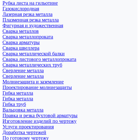
Рубка листа на гильотине
Газокислородная
Лазерная резка металла
Плазменная резка металла
Фигурная и художественная
Сварка металлов
Сварка металлопроката
Сварка арматуры
Сварка швеллера
Сварка металлической балки
Сварка листового металлопроката
Сварка металлических труб
Сверление металла
Сверление металла
Молниезащита и заземление
Проектирование молниезащиты
Гибка металла
Гибка металла
Гибка труб
Вальцовка металла
Правка и резка бухтовой арматуры
Изготовление изделий по чертежу
Услуги проектирования
Доработка чертежей
По готовому чертежу