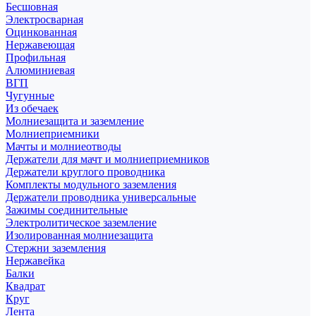
Бесшовная
Электросварная
Оцинкованная
Нержавеющая
Профильная
Алюминиевая
ВГП
Чугунные
Из обечаек
Молниезащита и заземление
Молниеприемники
Мачты и молниеотводы
Держатели для мачт и молниеприемников
Держатели круглого проводника
Комплекты модульного заземления
Держатели проводника универсальные
Зажимы соединительные
Электролитическое заземление
Изолированная молниезащита
Стержни заземления
Нержавейка
Балки
Квадрат
Круг
Лента