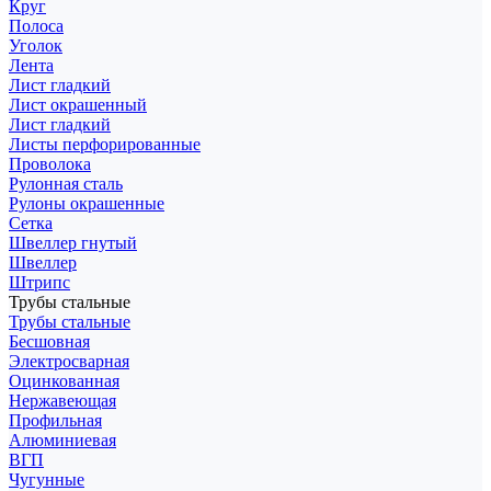
Круг
Полоса
Уголок
Лента
Лист гладкий
Лист окрашенный
Лист гладкий
Листы перфорированные
Проволока
Рулонная сталь
Рулоны окрашенные
Сетка
Швеллер гнутый
Швеллер
Штрипс
Трубы стальные
Трубы стальные
Бесшовная
Электросварная
Оцинкованная
Нержавеющая
Профильная
Алюминиевая
ВГП
Чугунные