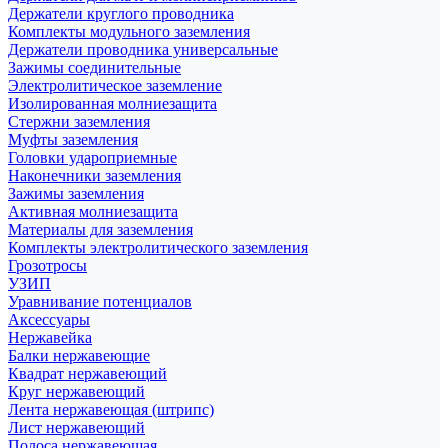
Держатели круглого проводника
Комплекты модульного заземления
Держатели проводника универсальные
Зажимы соединительные
Электролитическое заземление
Изолированная молниезащита
Стержни заземления
Муфты заземления
Головки удароприемные
Наконечники заземления
Зажимы заземления
Активная молниезащита
Материалы для заземления
Комплекты электролитического заземления
Грозотросы
УЗИП
Уравнивание потенциалов
Аксессуары
Нержавейка
Балки нержавеющие
Квадрат нержавеющий
Круг нержавеющий
Лента нержавеющая (штрипс)
Лист нержавеющий
Полоса нержавеющая