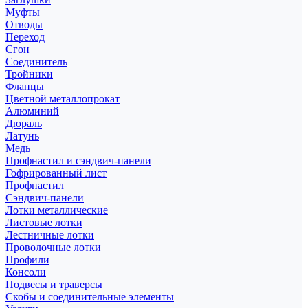
Муфты
Отводы
Переход
Сгон
Соединитель
Тройники
Фланцы
Цветной металлопрокат
Алюминий
Дюраль
Латунь
Медь
Профнастил и сэндвич-панели
Гофрированный лист
Профнастил
Сэндвич-панели
Лотки металлические
Листовые лотки
Лестничные лотки
Проволочные лотки
Профили
Консоли
Подвесы и траверсы
Скобы и соединительные элементы