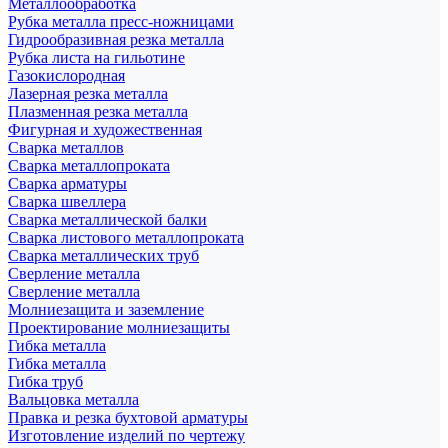
Металлообработка
Рубка металла пресс-ножницами
Гидрообразивная резка металла
Рубка листа на гильотине
Газокислородная
Лазерная резка металла
Плазменная резка металла
Фигурная и художественная
Сварка металлов
Сварка металлопроката
Сварка арматуры
Сварка швеллера
Сварка металлической балки
Сварка листового металлопроката
Сварка металлических труб
Сверление металла
Сверление металла
Молниезащита и заземление
Проектирование молниезащиты
Гибка металла
Гибка металла
Гибка труб
Вальцовка металла
Правка и резка бухтовой арматуры
Изготовление изделий по чертежу