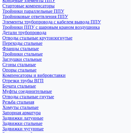
Концевые элементы ППУ
Стартовые компенсаторы
Тройники параллельные ППУ
Тройниковые ответвления ППУ
Элементы трубопровода с кабелем вывода ППУ
Тройники ППУ с шаровым краном воздушника
Детали трубопровода
Отводы стальные крутоизогнутые
Переходы стальные
Фланцы стальные
Тройники стальные
Заглушки стальные
Сгоны стальные
Опоры стальные
Компенсаторы и вибровставки
Отрезки трубы ВГП
Бочата стальные
Муфты соединительные
Отводы стальные гнутые
Резьба стальная
Хомуты стальные
Запорная арматура
Задвижки латунные
Задвижки стальные
Задвижки чугунные