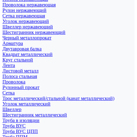
Проволока нержавеющая
Рулон нержавеющий
Сетка нержавеющая
Уголок нержавеющий
Швеллер нержавеющий
Шестигранник нержавеющий
Черный металлопрокат
Арматура
Двутавровая балка
Квадрат металлический
Круг стальной
Лента
Листовой металл
Полоса стальная
Проволока
Рулонный прокат
Сетка
Трос металлический/стальной (канат металлический)
Уголок металлический
Швеллер
Шестигранник металлический
Труба в изоляции
Труба ВУС
Труба ВУС ЦПП
Труба ППМ