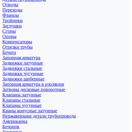
Отводы
Переходы
Фланцы
Тройники
Заглушки
Сгоны
Опоры
Компенсаторы
Отрезки трубы
Бочата
Запорная арматура
Задвижки латунные
Задвижки стальные
Задвижки чугунные
Задвижки шиберные
Запорная арматура в изоляции
Затворы дисковые поворотные
Клапаны латунные
Клапаны стальные
Клапаны чугунные
Краны конусные латунные
Нержавеющие детали трубопровода
Американка
Бочонок
Заглушки