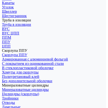
Канаты
Уголок
Швеллер
Шестигранник
Труба в изоляции
Труба в изоляции
ВУС
ВУС ЦПП
ППМ
ППУ
ЦПП
Скорлупа ППУ
Скорлупа ППУ
Армированная с алюминиевой фольгой
С покрытием из оцинкованной стали
В стеклопластиковой оболочке
Хомуты для скорлупы
Полиуретановый клей
Без дополнительной оболочки
Минераловатные цилиндры
Минераловатные цилиндры
Цилиндры (скорлупы)
Тройники
Отводы
Ламельные