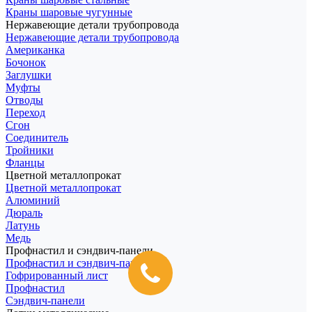
Краны шаровые чугунные
Нержавеющие детали трубопровода
Нержавеющие детали трубопровода
Американка
Бочонок
Заглушки
Муфты
Отводы
Переход
Сгон
Соединитель
Тройники
Фланцы
Цветной металлопрокат
Цветной металлопрокат
Алюминий
Дюраль
Латунь
Медь
Профнастил и сэндвич-панели
Профнастил и сэндвич-панели
Гофрированный лист
Профнастил
Сэндвич-панели