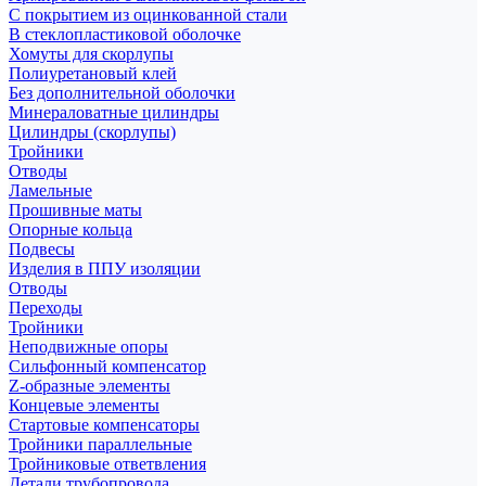
С покрытием из оцинкованной стали
В стеклопластиковой оболочке
Хомуты для скорлупы
Полиуретановый клей
Без дополнительной оболочки
Минераловатные цилиндры
Цилиндры (скорлупы)
Тройники
Отводы
Ламельные
Прошивные маты
Опорные кольца
Подвесы
Изделия в ППУ изоляции
Отводы
Переходы
Тройники
Неподвижные опоры
Cильфонный компенсатор
Z-образные элементы
Концевые элементы
Стартовые компенсаторы
Тройники параллельные
Тройниковые ответвления
Детали трубопровода