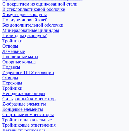
С покрытием из оцинкованной стали
В стеклопластиковой оболочке
Хомуты для скорлупы
Полиуретановый клей
Без дополнительной оболочки
Минераловатные цилиндры
Цилиндры (скорлупы)
Тройники
Отводы
Ламельные
Прошивные маты
Опорные кольца
Подвесы
Изделия в ППУ изоляции
Отводы
Переходы
Тройники
Неподвижные опоры
Cильфонный компенсатор
Z-образные элементы
Концевые элементы
Стартовые компенсаторы
Тройники параллельные
Тройниковые ответвления
Детали трубопровода