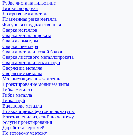
Рубка листа на гильотине
Газокислородная
Лазерная резка металла
Плазменная резка металла
Фигурная и художественная
Сварка металлов
Сварка металлопроката
Сварка арматуры
Сварка швеллера
Сварка металлической балки
Сварка листового металлопроката
Сварка металлических труб
Сверление металла
Сверление металла
Молниезащита и заземление
Проектирование молниезащиты
Гибка металла
Гибка металла
Гибка труб
Вальцовка металла
Правка и резка бухтовой арматуры
Изготовление изделий по чертежу
Услуги проектирования
Доработка чертежей
По готовому чертежу