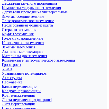
Держатели круглого проводника
Комплекты модульного заземления
Держатели проводника универсальные
Зажимы соединительные
Электролитическое заземление
Изолированная молниезащита
Стержни заземления
Муфты заземления
Головки удароприемные
Наконечники заземления
Зажимы заземления
Активная молниезащита
Материалы для заземления
Комплекты электролитического заземления
Грозотросы
УЗИП
Уравнивание потенциалов
Аксессуары
Нержавейка
Балки нержавеющие
Квадрат нержавеющий
Круг нержавеющий
Лента нержавеющая (штрипс)
Лист нержавеющий
Полоса нержавеющая