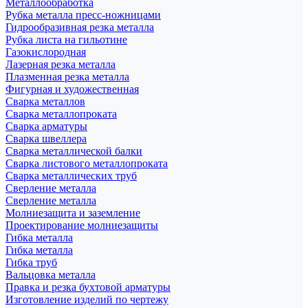
Металлообработка
Рубка металла пресс-ножницами
Гидрообразивная резка металла
Рубка листа на гильотине
Газокислородная
Лазерная резка металла
Плазменная резка металла
Фигурная и художественная
Сварка металлов
Сварка металлопроката
Сварка арматуры
Сварка швеллера
Сварка металлической балки
Сварка листового металлопроката
Сварка металлических труб
Сверление металла
Сверление металла
Молниезащита и заземление
Проектирование молниезащиты
Гибка металла
Гибка металла
Гибка труб
Вальцовка металла
Правка и резка бухтовой арматуры
Изготовление изделий по чертежу