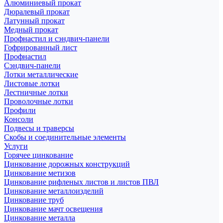
Алюминиевый прокат
Дюралевый прокат
Латунный прокат
Медный прокат
Профнастил и сэндвич-панели
Гофрированный лист
Профнастил
Сэндвич-панели
Лотки металлические
Листовые лотки
Лестничные лотки
Проволочные лотки
Профили
Консоли
Подвесы и траверсы
Скобы и соединительные элементы
Услуги
Горячее цинкование
Цинкование дорожных конструкций
Цинкование метизов
Цинкование рифленых листов и листов ПВЛ
Цинкование металлоизделий
Цинкование труб
Цинкование мачт освещения
Цинкование металла