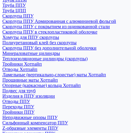
Труба ППУ
Труба ЦПП
Скорлупа ППУ
Скорлупа ППУ Армированная с алюминиевой фольгой
Скорлупа ППУ с покрытием из оцинкованной стали
Скорлупа ППУ в стеклопластиковой оболочке
Хомуты для ППУ скорлупы
Полиуретановый клей без скорлупы
Скорлупа ППУ без дополнительной оболочки
Минераловатные цилиндры
Теплоизоляционые цилиндры (скорлупы)
Тройники Хотпайп
Отводы Хотпайп
Ламельные (вертикально-слоистые) маты Хотпайп
Прошивные маты Хотпайп
Опорные (каркасные) кольца Хотпайп
Подвес для труб
Изделия в ППУ изоляции
Отводы ППУ
Переходы ППУ
Тройники ППУ
Неподвижные опоры ППУ
Cильфонный компенсатор ППУ
Z-образные элементы ППУ