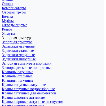
Опоры
Компенсаторы
Отрезки трубы
Бочата
Муфты
Отводы гнутые
Резьба
Хомуты
Запорная арматура
Запорная арматура
Задвижки латунные
Задвижки стальные
Задвижки чугунные
Задвижки шиберные
Запорная арматура в изоляции
Затворы дисковые поворотные
Клапаны латунные
Клапаны стальные
Клапаны чугунные
Краны конусные латунные
Краны латунные водоразборные
Краны латунные для манометров
Краны шаровые латунные
Краны шаровые латунные со спуском
Краны шаровые стальные