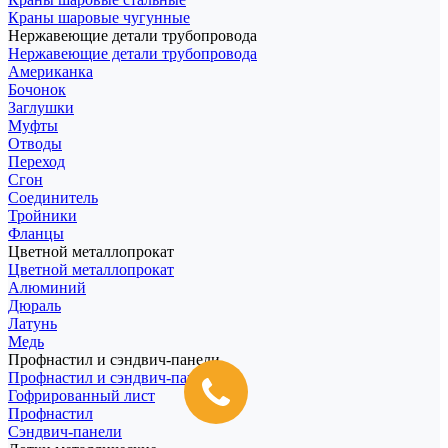
Краны шаровые чугунные
Нержавеющие детали трубопровода
Нержавеющие детали трубопровода
Американка
Бочонок
Заглушки
Муфты
Отводы
Переход
Сгон
Соединитель
Тройники
Фланцы
Цветной металлопрокат
Цветной металлопрокат
Алюминий
Дюраль
Латунь
Медь
Профнастил и сэндвич-панели
Профнастил и сэндвич-панели
Гофрированный лист
Профнастил
Сэндвич-панели