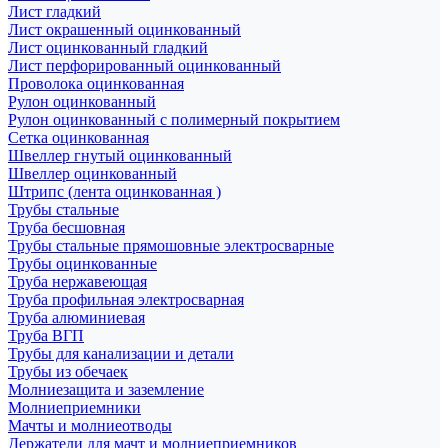
Лист гладкий
Лист окрашенный оцинкованный
Лист оцинкованный гладкий
Лист перфорированный оцинкованный
Проволока оцинкованная
Рулон оцинкованный
Рулон оцинкованный с полимерный покрытием
Сетка оцинкованная
Швеллер гнутый оцинкованный
Швеллер оцинкованный
Штрипс (лента оцинкованная )
Трубы стальные
Труба бесшовная
Трубы стальные прямошовные электросварные
Трубы оцинкованные
Труба нержавеющая
Труба профильная электросварная
Труба алюминиевая
Труба ВГП
Трубы для канализации и детали
Трубы из обечаек
Молниезащита и заземление
Молниеприемники
Мачты и молниеотводы
Держатели для мачт и молниеприемников