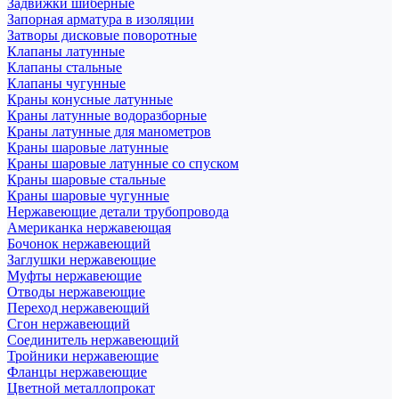
Задвижки шиберные
Запорная арматура в изоляции
Затворы дисковые поворотные
Клапаны латунные
Клапаны стальные
Клапаны чугунные
Краны конусные латунные
Краны латунные водоразборные
Краны латунные для манометров
Краны шаровые латунные
Краны шаровые латунные со спуском
Краны шаровые стальные
Краны шаровые чугунные
Нержавеющие детали трубопровода
Американка нержавеющая
Бочонок нержавеющий
Заглушки нержавеющие
Муфты нержавеющие
Отводы нержавеющие
Переход нержавеющий
Сгон нержавеющий
Соединитель нержавеющий
Тройники нержавеющие
Фланцы нержавеющие
Цветной металлопрокат