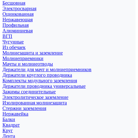
Бесшовная
Электросварная
Оцинкованная
Нержавеющая
Профильная
Алюминиевая
ВГП
Чугунные
Из обечаек
Молниезащита и заземление
Молниеприемники
Мачты и молниеотводы
Держатели для мачт и молниеприемников
Держатели круглого проводника
Комплекты модульного заземления
Держатели проводника универсальные
Зажимы соединительные
Электролитическое заземление
Изолированная молниезащита
Стержни заземления
Нержавейка
Балки
Квадрат
Круг
Лента