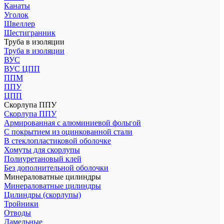
Канаты
Уголок
Швеллер
Шестигранник
Труба в изоляции
Труба в изоляции
ВУС
ВУС ЦПП
ППМ
ППУ
ЦПП
Скорлупа ППУ
Скорлупа ППУ
Армированная с алюминиевой фольгой
С покрытием из оцинкованной стали
В стеклопластиковой оболочке
Хомуты для скорлупы
Полиуретановый клей
Без дополнительной оболочки
Минераловатные цилиндры
Минераловатные цилиндры
Цилиндры (скорлупы)
Тройники
Отводы
Ламельные