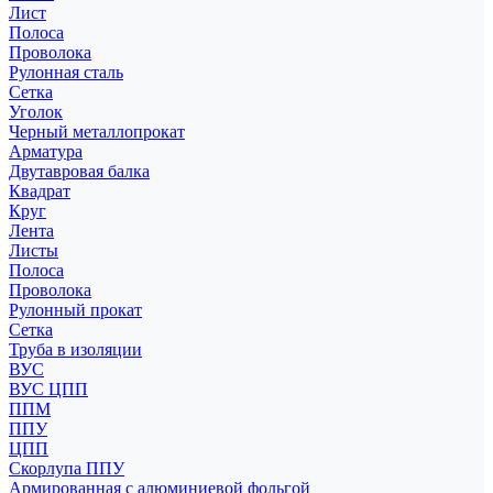
Лист
Полоса
Проволока
Рулонная сталь
Сетка
Уголок
Черный металлопрокат
Арматура
Двутавровая балка
Квадрат
Круг
Лента
Листы
Полоса
Проволока
Рулонный прокат
Сетка
Труба в изоляции
ВУС
ВУС ЦПП
ППМ
ППУ
ЦПП
Скорлупа ППУ
Армированная с алюминиевой фольгой