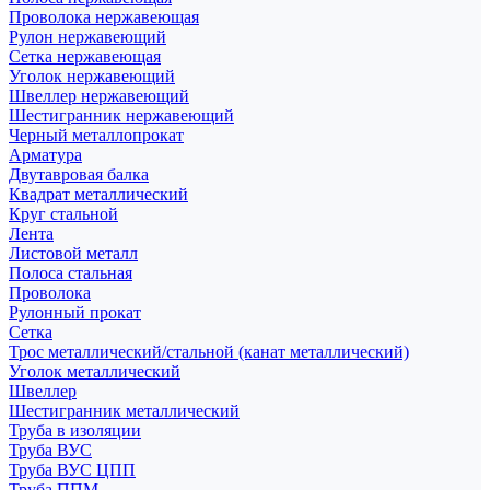
Проволока нержавеющая
Рулон нержавеющий
Сетка нержавеющая
Уголок нержавеющий
Швеллер нержавеющий
Шестигранник нержавеющий
Черный металлопрокат
Арматура
Двутавровая балка
Квадрат металлический
Круг стальной
Лента
Листовой металл
Полоса стальная
Проволока
Рулонный прокат
Сетка
Трос металлический/стальной (канат металлический)
Уголок металлический
Швеллер
Шестигранник металлический
Труба в изоляции
Труба ВУС
Труба ВУС ЦПП
Труба ППМ