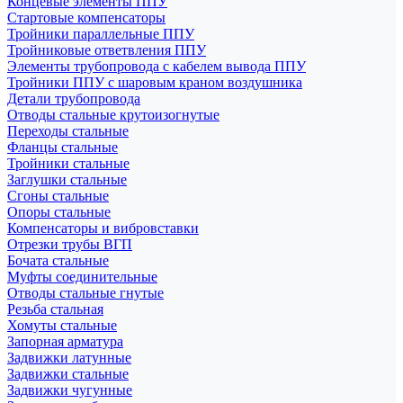
Концевые элементы ППУ
Стартовые компенсаторы
Тройники параллельные ППУ
Тройниковые ответвления ППУ
Элементы трубопровода с кабелем вывода ППУ
Тройники ППУ с шаровым краном воздушника
Детали трубопровода
Отводы стальные крутоизогнутые
Переходы стальные
Фланцы стальные
Тройники стальные
Заглушки стальные
Сгоны стальные
Опоры стальные
Компенсаторы и вибровставки
Отрезки трубы ВГП
Бочата стальные
Муфты соединительные
Отводы стальные гнутые
Резьба стальная
Хомуты стальные
Запорная арматура
Задвижки латунные
Задвижки стальные
Задвижки чугунные