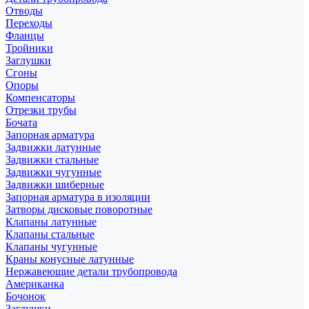
Отводы
Переходы
Фланцы
Тройники
Заглушки
Сгоны
Опоры
Компенсаторы
Отрезки трубы
Бочата
Запорная арматура
Задвижки латунные
Задвижки стальные
Задвижки чугунные
Задвижки шиберные
Запорная арматура в изоляции
Затворы дисковые поворотные
Клапаны латунные
Клапаны стальные
Клапаны чугунные
Краны конусные латунные
Нержавеющие детали трубопровода
Американка
Бочонок
Заглушки