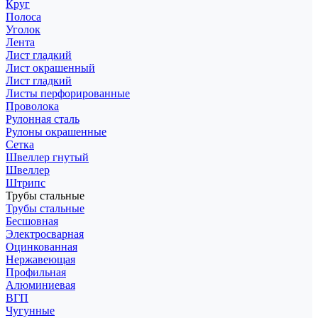
Круг
Полоса
Уголок
Лента
Лист гладкий
Лист окрашенный
Лист гладкий
Листы перфорированные
Проволока
Рулонная сталь
Рулоны окрашенные
Сетка
Швеллер гнутый
Швеллер
Штрипс
Трубы стальные
Трубы стальные
Бесшовная
Электросварная
Оцинкованная
Нержавеющая
Профильная
Алюминиевая
ВГП
Чугунные