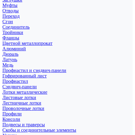
Муфты
Отводы
Переход
Сгон
Соединитель
Тройники
Фланцы
Цветной металлопрокат
Алюминий
Дюраль
Латунь
Медь
Профнастил и сэндвич-панели
Гофрированный лист
Профнастил
Сэндвич-панели
Лотки металлические
Листовые лотки
Лестничные лотки
Проволочные лотки
Профили
Консоли
Подвесы и траверсы
Скобы и соединительные элементы