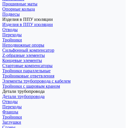
Прошивные маты
Опорные кольца
Подвесы
Изделия в ППУ изоляции
Изделия в ППУ изоляции
Отводы
Переходы
Тройники
Неподвижные опоры
Cильфонный компенсатор
Z-образные элементы
Концевые элементы
Стартовые компенсаторы
Тройники параллельные
Тройниковые ответвления
Элементы трубопровода с кабелем
Тройники с шаровым краном
Детали трубопровода
Детали трубопровода
Отводы
Переходы
Фланцы
Тройники
Заглушки
Сгоны