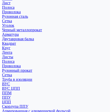
Лист
Полоса
Проволока
Рулонная сталь
Сетка
Уголок
Черный металлопрокат
Арматура
Двутавровая балка
Квадрат
Круг
Лента
Листы
Полоса
Проволока
Рулонный прокат
Сетка
Труба в изоляции
ВУС
ВУС ЦПП
ППМ
ППУ
ЦПП
Скорлупа ППУ
Армированная с алюминиевой фольгой