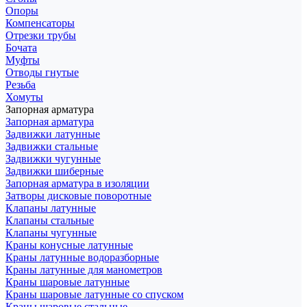
Опоры
Компенсаторы
Отрезки трубы
Бочата
Муфты
Отводы гнутые
Резьба
Хомуты
Запорная арматура
Запорная арматура
Задвижки латунные
Задвижки стальные
Задвижки чугунные
Задвижки шиберные
Запорная арматура в изоляции
Затворы дисковые поворотные
Клапаны латунные
Клапаны стальные
Клапаны чугунные
Краны конусные латунные
Краны латунные водоразборные
Краны латунные для манометров
Краны шаровые латунные
Краны шаровые латунные со спуском
Краны шаровые стальные