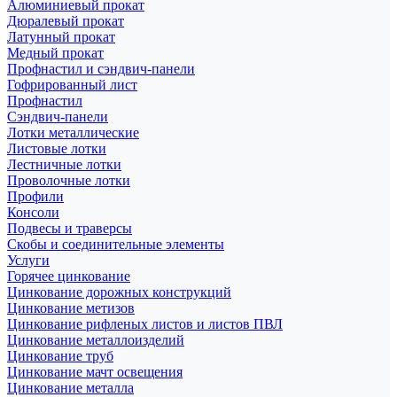
Алюминиевый прокат
Дюралевый прокат
Латунный прокат
Медный прокат
Профнастил и сэндвич-панели
Гофрированный лист
Профнастил
Сэндвич-панели
Лотки металлические
Листовые лотки
Лестничные лотки
Проволочные лотки
Профили
Консоли
Подвесы и траверсы
Скобы и соединительные элементы
Услуги
Горячее цинкование
Цинкование дорожных конструкций
Цинкование метизов
Цинкование рифленых листов и листов ПВЛ
Цинкование металлоизделий
Цинкование труб
Цинкование мачт освещения
Цинкование металла