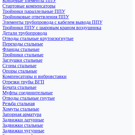
Концевые элементы ППУ
Стартовые компенсаторы
Тройники параллельные ППУ
Тройниковые ответвления ППУ
Элементы трубопровода с кабелем вывода ППУ
Тройники ППУ с шаровым краном воздушника
Детали трубопровода
Отводы стальные крутоизогнутые
Переходы стальные
Фланцы стальные
Тройники стальные
Заглушки стальные
Сгоны стальные
Опоры стальные
Компенсаторы и вибровставки
Отрезки трубы ВГП
Бочата стальные
Муфты соединительные
Отводы стальные гнутые
Резьба стальная
Хомуты стальные
Запорная арматура
Задвижки латунные
Задвижки стальные
Задвижки чугунные