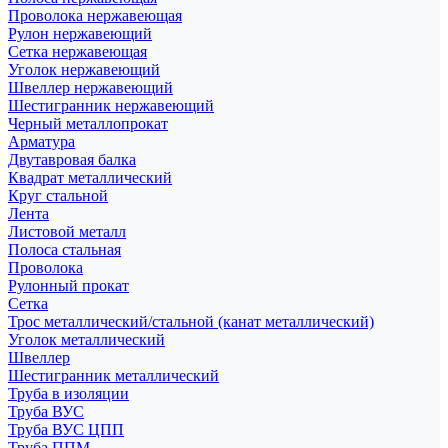
Проволока нержавеющая
Рулон нержавеющий
Сетка нержавеющая
Уголок нержавеющий
Швеллер нержавеющий
Шестигранник нержавеющий
Черный металлопрокат
Арматура
Двутавровая балка
Квадрат металлический
Круг стальной
Лента
Листовой металл
Полоса стальная
Проволока
Рулонный прокат
Сетка
Трос металлический/стальной (канат металлический)
Уголок металлический
Швеллер
Шестигранник металлический
Труба в изоляции
Труба ВУС
Труба ВУС ЦПП
Труба ППМ