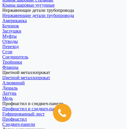
Краны шаровые чугунные
Нержавеющие детали трубопровода
Нержавеющие детали трубопровода
Американка
Бочонок
Заглушки
Муфты
Отводы
Переход
Сгон
Соединитель
Тройники
Фланцы
Цветной металлопрокат
Цветной металлопрокат
Алюминий
Дюраль
Латунь
Медь
Профнастил и сэндвич-панели
Профнастил и сэндвич-панели
Гофрированный лист
Профнастил
Сэндвич-панели