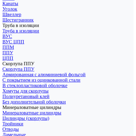
Канаты
Уголок
Швеллер
Шестигранник
Труба в изоляции
Труба в изоляции
ВУС
ВУС ЦПП
ППМ
ППУ
ЦПП
Скорлупа ППУ
Скорлупа ППУ
Армированная с алюминиевой фольгой
С покрытием из оцинкованной стали
В стеклопластиковой оболочке
Хомуты для скорлупы
Полиуретановый клей
Без дополнительной оболочки
Минераловатные цилиндры
Минераловатные цилиндры
Цилиндры (скорлупы)
Тройники
Отводы
Ламельные