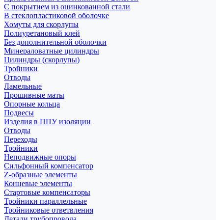
С покрытием из оцинкованной стали
В стеклопластиковой оболочке
Хомуты для скорлупы
Полиуретановый клей
Без дополнительной оболочки
Минераловатные цилиндры
Цилиндры (скорлупы)
Тройники
Отводы
Ламельные
Прошивные маты
Опорные кольца
Подвесы
Изделия в ППУ изоляции
Отводы
Переходы
Тройники
Неподвижные опоры
Cильфонный компенсатор
Z-образные элементы
Концевые элементы
Стартовые компенсаторы
Тройники параллельные
Тройниковые ответвления
Детали трубопровода