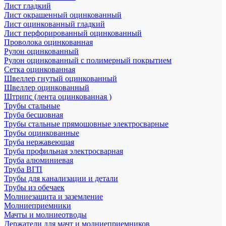
Лист гладкий
Лист окрашенный оцинкованный
Лист оцинкованный гладкий
Лист перфорированный оцинкованный
Проволока оцинкованная
Рулон оцинкованный
Рулон оцинкованный с полимерный покрытием
Сетка оцинкованная
Швеллер гнутый оцинкованный
Швеллер оцинкованный
Штрипс (лента оцинкованная )
Трубы стальные
Труба бесшовная
Трубы стальные прямошовные электросварные
Трубы оцинкованные
Труба нержавеющая
Труба профильная электросварная
Труба алюминиевая
Труба ВГП
Трубы для канализации и детали
Трубы из обечаек
Молниезащита и заземление
Молниеприемники
Мачты и молниеотводы
Держатели для мачт и молниеприемников