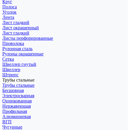
Круг
Полоса
Уголок
Лента
Лист гладкий
Лист окрашенный
Лист гладкий
Листы перфорированные
Проволока
Рулонная сталь
Рулоны окрашенные
Сетка
Швеллер гнутый
Швеллер
Штрипс
Трубы стальные
Трубы стальные
Бесшовная
Электросварная
Оцинкованная
Нержавеющая
Профильная
Алюминиевая
ВГП
Чугунные