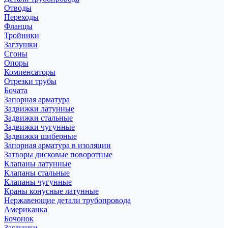
Отводы
Переходы
Фланцы
Тройники
Заглушки
Сгоны
Опоры
Компенсаторы
Отрезки трубы
Бочата
Запорная арматура
Задвижки латунные
Задвижки стальные
Задвижки чугунные
Задвижки шиберные
Запорная арматура в изоляции
Затворы дисковые поворотные
Клапаны латунные
Клапаны стальные
Клапаны чугунные
Краны конусные латунные
Нержавеющие детали трубопровода
Американка
Бочонок
Заглушки