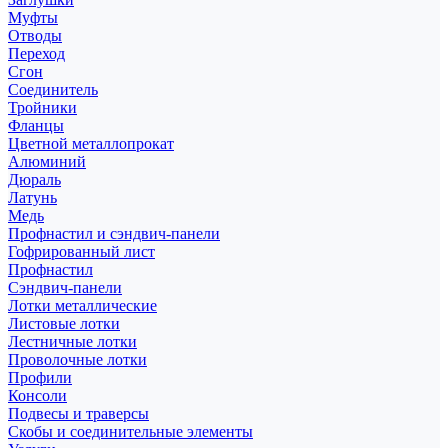
Муфты
Отводы
Переход
Сгон
Соединитель
Тройники
Фланцы
Цветной металлопрокат
Алюминий
Дюраль
Латунь
Медь
Профнастил и сэндвич-панели
Гофрированный лист
Профнастил
Сэндвич-панели
Лотки металлические
Листовые лотки
Лестничные лотки
Проволочные лотки
Профили
Консоли
Подвесы и траверсы
Скобы и соединительные элементы