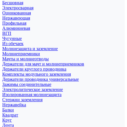
Бесшовная
Электросварная
Оцинкованная
Нержавеющая
Профильная
Алюминиевая
ВГП
Чугунные
Из обечаек
Молниезащита и заземление
Молниеприемники
Мачты и молниеотводы
Держатели для мачт и молниеприемников
Держатели круглого проводника
Комплекты модульного заземления
Держатели проводника универсальные
Зажимы соединительные
Электролитическое заземление
Изолированная молниезащита
Стержни заземления
Нержавейка
Балки
Квадрат
Круг
Лента