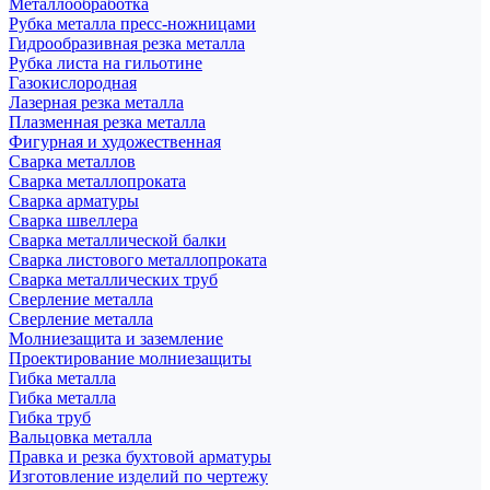
Металлообработка
Рубка металла пресс-ножницами
Гидрообразивная резка металла
Рубка листа на гильотине
Газокислородная
Лазерная резка металла
Плазменная резка металла
Фигурная и художественная
Сварка металлов
Сварка металлопроката
Сварка арматуры
Сварка швеллера
Сварка металлической балки
Сварка листового металлопроката
Сварка металлических труб
Сверление металла
Сверление металла
Молниезащита и заземление
Проектирование молниезащиты
Гибка металла
Гибка металла
Гибка труб
Вальцовка металла
Правка и резка бухтовой арматуры
Изготовление изделий по чертежу