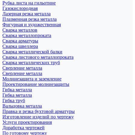
Рубка листа на гильотине
Газокислородная
Лазерная резка металла
Плазменная резка металла
Фигурная и художественная
Сварка металлов
Сварка металлопроката
Сварка арматуры
Сварка швеллера
Сварка металлической балки
Сварка листового металлопроката
Сварка металлических труб
Сверление металла
Сверление металла
Молниезащита и заземление
Проектирование молниезащиты
Гибка металла
Гибка металла
Гибка труб
Вальцовка металла
Правка и резка бухтовой арматуры
Изготовление изделий по чертежу
Услуги проектирования
Доработка чертежей
По готовому чертежу