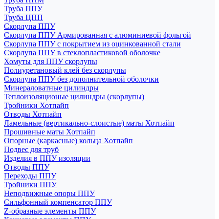
Труба ППУ
Труба ЦПП
Скорлупа ППУ
Скорлупа ППУ Армированная с алюминиевой фольгой
Скорлупа ППУ с покрытием из оцинкованной стали
Скорлупа ППУ в стеклопластиковой оболочке
Хомуты для ППУ скорлупы
Полиуретановый клей без скорлупы
Скорлупа ППУ без дополнительной оболочки
Минераловатные цилиндры
Теплоизоляционые цилиндры (скорлупы)
Тройники Хотпайп
Отводы Хотпайп
Ламельные (вертикально-слоистые) маты Хотпайп
Прошивные маты Хотпайп
Опорные (каркасные) кольца Хотпайп
Подвес для труб
Изделия в ППУ изоляции
Отводы ППУ
Переходы ППУ
Тройники ППУ
Неподвижные опоры ППУ
Cильфонный компенсатор ППУ
Z-образные элементы ППУ