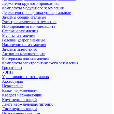
Держатели круглого проводника
Комплекты модульного заземления
Держатели проводника универсальные
Зажимы соединительные
Электролитическое заземление
Изолированная молниезащита
Стержни заземления
Муфты заземления
Головки удароприемные
Наконечники заземления
Зажимы заземления
Активная молниезащита
Материалы для заземления
Комплекты электролитического заземления
Грозотросы
УЗИП
Уравнивание потенциалов
Аксессуары
Нержавейка
Балки нержавеющие
Квадрат нержавеющий
Круг нержавеющий
Лента нержавеющая (штрипс)
Лист нержавеющий
Полоса нержавеющая