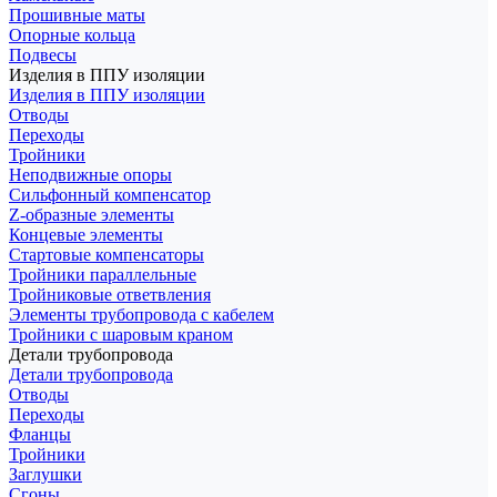
Прошивные маты
Опорные кольца
Подвесы
Изделия в ППУ изоляции
Изделия в ППУ изоляции
Отводы
Переходы
Тройники
Неподвижные опоры
Cильфонный компенсатор
Z-образные элементы
Концевые элементы
Стартовые компенсаторы
Тройники параллельные
Тройниковые ответвления
Элементы трубопровода с кабелем
Тройники с шаровым краном
Детали трубопровода
Детали трубопровода
Отводы
Переходы
Фланцы
Тройники
Заглушки
Сгоны