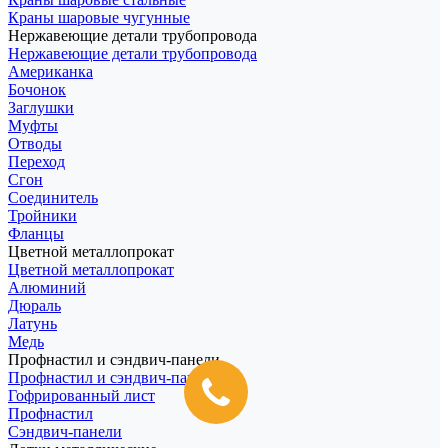
Краны шаровые чугунные
Нержавеющие детали трубопровода
Нержавеющие детали трубопровода
Американка
Бочонок
Заглушки
Муфты
Отводы
Переход
Сгон
Соединитель
Тройники
Фланцы
Цветной металлопрокат
Цветной металлопрокат
Алюминий
Дюраль
Латунь
Медь
Профнастил и сэндвич-панели
Профнастил и сэндвич-панели
Гофрированный лист
Профнастил
Сэндвич-панели