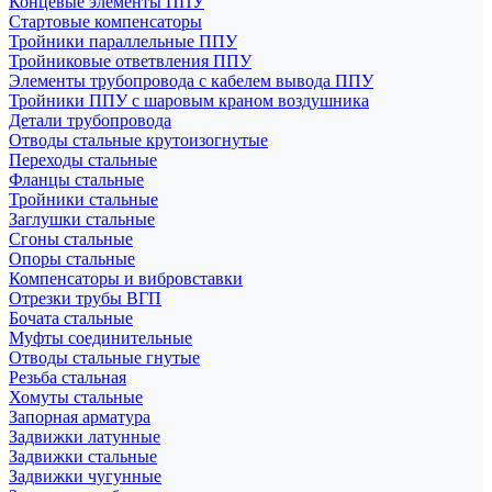
Концевые элементы ППУ
Стартовые компенсаторы
Тройники параллельные ППУ
Тройниковые ответвления ППУ
Элементы трубопровода с кабелем вывода ППУ
Тройники ППУ с шаровым краном воздушника
Детали трубопровода
Отводы стальные крутоизогнутые
Переходы стальные
Фланцы стальные
Тройники стальные
Заглушки стальные
Сгоны стальные
Опоры стальные
Компенсаторы и вибровставки
Отрезки трубы ВГП
Бочата стальные
Муфты соединительные
Отводы стальные гнутые
Резьба стальная
Хомуты стальные
Запорная арматура
Задвижки латунные
Задвижки стальные
Задвижки чугунные