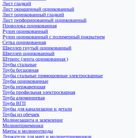
Лист гладкий
Лист окрашенный оцинкованный
Лист оцинкованный гладкий
Лист перфорированный оцинкованный
Проволока оцинкованная
Рулон оцинкованный
Рулон оцинкованный с полимерный покрытием
Сетка оцинкованная
Швеллер гнутый оцинкованный
Швеллер оцинкованный
Штрипс (лента оцинкованная )
Трубы стальные
Труба бесшовная
Трубы стальные прямошовные электросварные
Трубы оцинкованные
Труба нержавеющая
Труба профильная электросварная
Труба алюминиевая
Труба ВГП
Трубы для канализации и детали
Трубы из обечаек
Молниезащита и заземление
Молниеприемники
Мачты и молниеотводы
Держатели для мачт и молниеприемников