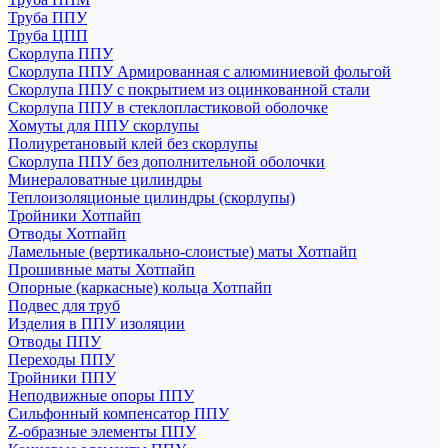
Труба ППУ
Труба ЦПП
Скорлупа ППУ
Скорлупа ППУ Армированная с алюминиевой фольгой
Скорлупа ППУ с покрытием из оцинкованной стали
Скорлупа ППУ в стеклопластиковой оболочке
Хомуты для ППУ скорлупы
Полиуретановый клей без скорлупы
Скорлупа ППУ без дополнительной оболочки
Минераловатные цилиндры
Теплоизоляционые цилиндры (скорлупы)
Тройники Хотпайп
Отводы Хотпайп
Ламельные (вертикально-слоистые) маты Хотпайп
Прошивные маты Хотпайп
Опорные (каркасные) кольца Хотпайп
Подвес для труб
Изделия в ППУ изоляции
Отводы ППУ
Переходы ППУ
Тройники ППУ
Неподвижные опоры ППУ
Cильфонный компенсатор ППУ
Z-образные элементы ППУ