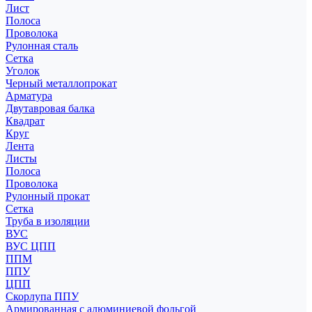
Лист
Полоса
Проволока
Рулонная сталь
Сетка
Уголок
Черный металлопрокат
Арматура
Двутавровая балка
Квадрат
Круг
Лента
Листы
Полоса
Проволока
Рулонный прокат
Сетка
Труба в изоляции
ВУС
ВУС ЦПП
ППМ
ППУ
ЦПП
Скорлупа ППУ
Армированная с алюминиевой фольгой