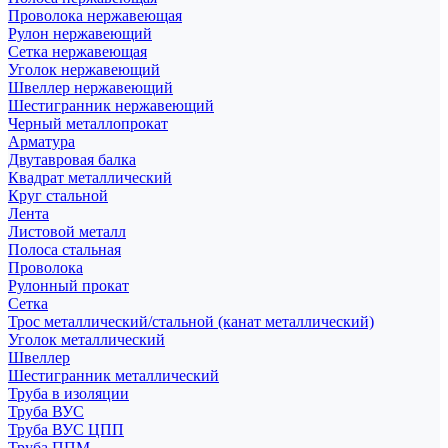
Проволока нержавеющая
Рулон нержавеющий
Сетка нержавеющая
Уголок нержавеющий
Швеллер нержавеющий
Шестигранник нержавеющий
Черный металлопрокат
Арматура
Двутавровая балка
Квадрат металлический
Круг стальной
Лента
Листовой металл
Полоса стальная
Проволока
Рулонный прокат
Сетка
Трос металлический/стальной (канат металлический)
Уголок металлический
Швеллер
Шестигранник металлический
Труба в изоляции
Труба ВУС
Труба ВУС ЦПП
Труба ППМ