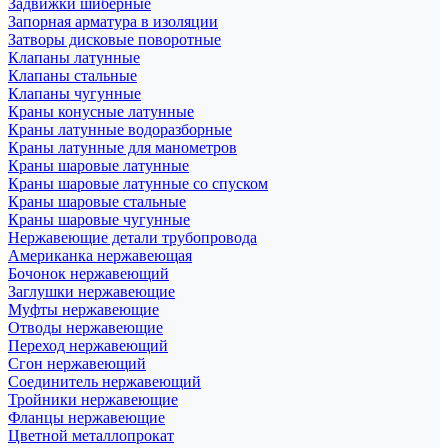
Задвижки шиберные
Запорная арматура в изоляции
Затворы дисковые поворотные
Клапаны латунные
Клапаны стальные
Клапаны чугунные
Краны конусные латунные
Краны латунные водоразборные
Краны латунные для манометров
Краны шаровые латунные
Краны шаровые латунные со спуском
Краны шаровые стальные
Краны шаровые чугунные
Нержавеющие детали трубопровода
Американка нержавеющая
Бочонок нержавеющий
Заглушки нержавеющие
Муфты нержавеющие
Отводы нержавеющие
Переход нержавеющий
Сгон нержавеющий
Соединитель нержавеющий
Тройники нержавеющие
Фланцы нержавеющие
Цветной металлопрокат