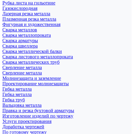
Рубка листа на гильотине
Газокислородная
Лазерная резка металла
Плазменная резка металла
Фигурная и художественная
Сварка металлов
Сварка металлопроката
Сварка арматуры
Сварка швеллера
Сварка металлической балки
Сварка листового металлопроката
Сварка металлических труб
Сверление металла
Сверление металла
Молниезащита и заземление
Проектирование молниезащиты
Гибка металла
Гибка металла
Гибка труб
Вальцовка металла
Правка и резка бухтовой арматуры
Изготовление изделий по чертежу
Услуги проектирования
Доработка чертежей
По готовому чертежу