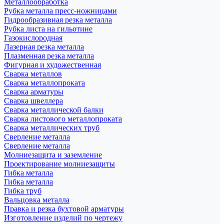
Металлообработка
Рубка металла пресс-ножницами
Гидрообразивная резка металла
Рубка листа на гильотине
Газокислородная
Лазерная резка металла
Плазменная резка металла
Фигурная и художественная
Сварка металлов
Сварка металлопроката
Сварка арматуры
Сварка швеллера
Сварка металлической балки
Сварка листового металлопроката
Сварка металлических труб
Сверление металла
Сверление металла
Молниезащита и заземление
Проектирование молниезащиты
Гибка металла
Гибка металла
Гибка труб
Вальцовка металла
Правка и резка бухтовой арматуры
Изготовление изделий по чертежу