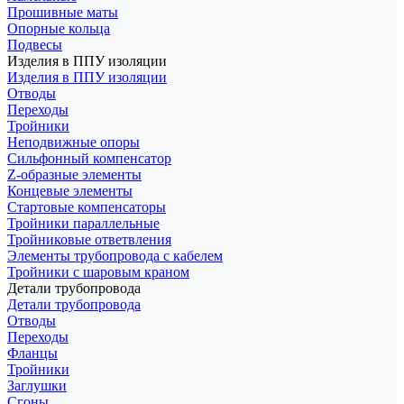
Прошивные маты
Опорные кольца
Подвесы
Изделия в ППУ изоляции
Изделия в ППУ изоляции
Отводы
Переходы
Тройники
Неподвижные опоры
Cильфонный компенсатор
Z-образные элементы
Концевые элементы
Стартовые компенсаторы
Тройники параллельные
Тройниковые ответвления
Элементы трубопровода с кабелем
Тройники с шаровым краном
Детали трубопровода
Детали трубопровода
Отводы
Переходы
Фланцы
Тройники
Заглушки
Сгоны