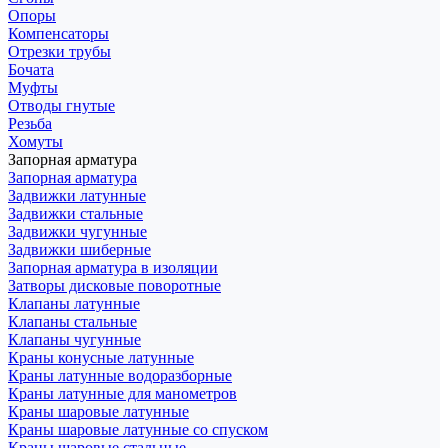
Опоры
Компенсаторы
Отрезки трубы
Бочата
Муфты
Отводы гнутые
Резьба
Хомуты
Запорная арматура
Запорная арматура
Задвижки латунные
Задвижки стальные
Задвижки чугунные
Задвижки шиберные
Запорная арматура в изоляции
Затворы дисковые поворотные
Клапаны латунные
Клапаны стальные
Клапаны чугунные
Краны конусные латунные
Краны латунные водоразборные
Краны латунные для манометров
Краны шаровые латунные
Краны шаровые латунные со спуском
Краны шаровые стальные