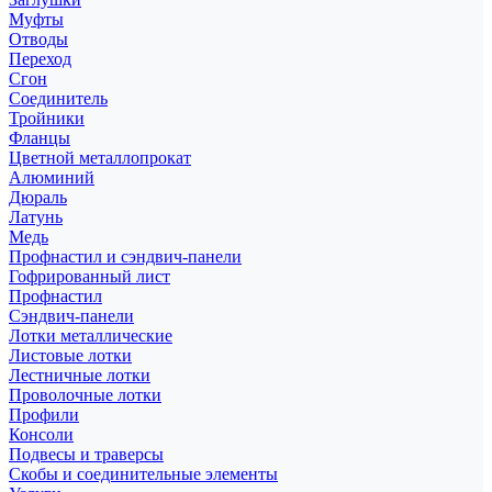
Муфты
Отводы
Переход
Сгон
Соединитель
Тройники
Фланцы
Цветной металлопрокат
Алюминий
Дюраль
Латунь
Медь
Профнастил и сэндвич-панели
Гофрированный лист
Профнастил
Сэндвич-панели
Лотки металлические
Листовые лотки
Лестничные лотки
Проволочные лотки
Профили
Консоли
Подвесы и траверсы
Скобы и соединительные элементы