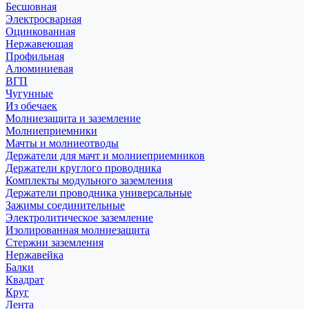
Бесшовная
Электросварная
Оцинкованная
Нержавеющая
Профильная
Алюминиевая
ВГП
Чугунные
Из обечаек
Молниезащита и заземление
Молниеприемники
Мачты и молниеотводы
Держатели для мачт и молниеприемников
Держатели круглого проводника
Комплекты модульного заземления
Держатели проводника универсальные
Зажимы соединительные
Электролитическое заземление
Изолированная молниезащита
Стержни заземления
Нержавейка
Балки
Квадрат
Круг
Лента