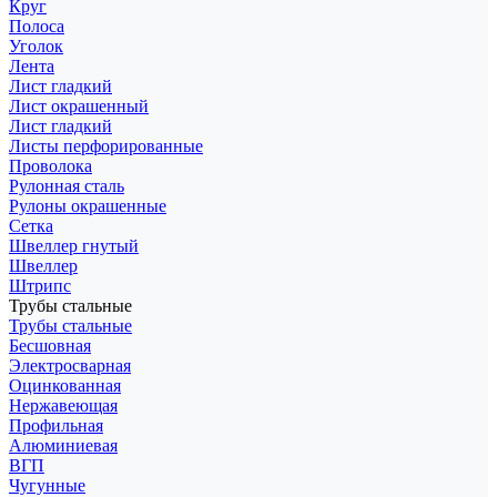
Круг
Полоса
Уголок
Лента
Лист гладкий
Лист окрашенный
Лист гладкий
Листы перфорированные
Проволока
Рулонная сталь
Рулоны окрашенные
Сетка
Швеллер гнутый
Швеллер
Штрипс
Трубы стальные
Трубы стальные
Бесшовная
Электросварная
Оцинкованная
Нержавеющая
Профильная
Алюминиевая
ВГП
Чугунные