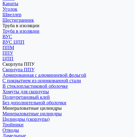
Канаты
Уголок
Швеллер
Шестигранник
Труба в изоляции
Труба в изоляции
ВУС
ВУС ЦПП
ППМ
ППУ
ЦПП
Скорлупа ППУ
Скорлупа ППУ
Армированная с алюминиевой фольгой
С покрытием из оцинкованной стали
В стеклопластиковой оболочке
Хомуты для скорлупы
Полиуретановый клей
Без дополнительной оболочки
Минераловатные цилиндры
Минераловатные цилиндры
Цилиндры (скорлупы)
Тройники
Отводы
Ламельные