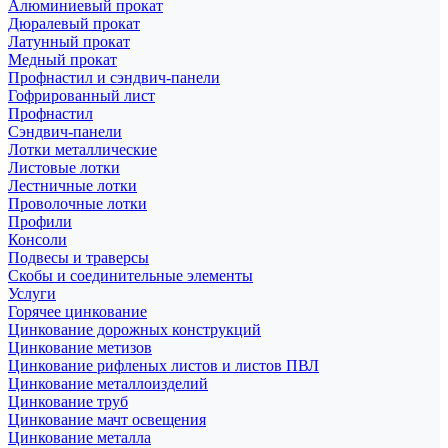
Алюминиевый прокат
Дюралевый прокат
Латунный прокат
Медный прокат
Профнастил и сэндвич-панели
Гофрированный лист
Профнастил
Сэндвич-панели
Лотки металлические
Листовые лотки
Лестничные лотки
Проволочные лотки
Профили
Консоли
Подвесы и траверсы
Скобы и соединительные элементы
Услуги
Горячее цинкование
Цинкование дорожных конструкций
Цинкование метизов
Цинкование рифленых листов и листов ПВЛ
Цинкование металлоизделий
Цинкование труб
Цинкование мачт освещения
Цинкование металла