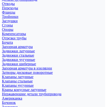
Отводы
Переходы
Фланцы
Тройники
Заглушки
Сгоны
Опоры
Компенсаторы
Отрезки трубы
Бочата
Запорная арматура
Задвижки латунные
Задвижки стальные
Задвижки чугунные
Задвижки шиберные
Запорная арматура в изоляции
Затворы дисковые поворотные
Клапаны латунные
Клапаны стальные
Клапаны чугунные
Краны конусные латунные
Нержавеющие детали трубопровода
Американка
Бочонок
Заглушки