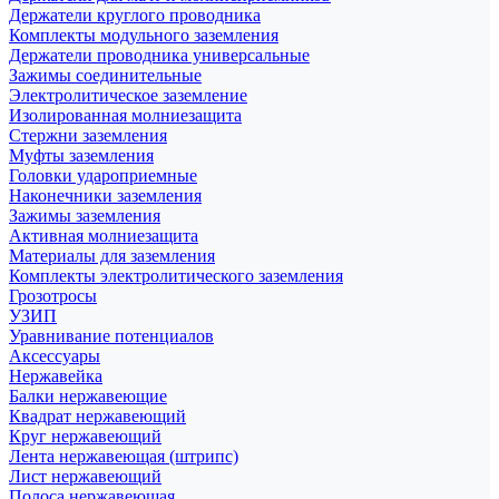
Держатели круглого проводника
Комплекты модульного заземления
Держатели проводника универсальные
Зажимы соединительные
Электролитическое заземление
Изолированная молниезащита
Стержни заземления
Муфты заземления
Головки удароприемные
Наконечники заземления
Зажимы заземления
Активная молниезащита
Материалы для заземления
Комплекты электролитического заземления
Грозотросы
УЗИП
Уравнивание потенциалов
Аксессуары
Нержавейка
Балки нержавеющие
Квадрат нержавеющий
Круг нержавеющий
Лента нержавеющая (штрипс)
Лист нержавеющий
Полоса нержавеющая