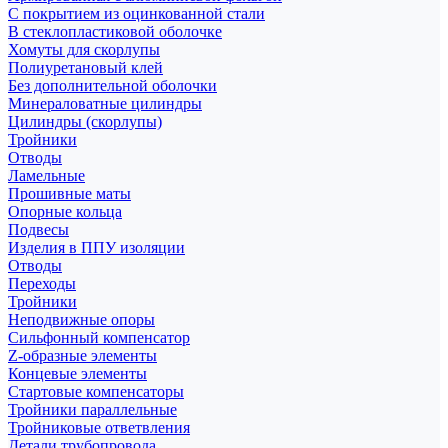
С покрытием из оцинкованной стали
В стеклопластиковой оболочке
Хомуты для скорлупы
Полиуретановый клей
Без дополнительной оболочки
Минераловатные цилиндры
Цилиндры (скорлупы)
Тройники
Отводы
Ламельные
Прошивные маты
Опорные кольца
Подвесы
Изделия в ППУ изоляции
Отводы
Переходы
Тройники
Неподвижные опоры
Cильфонный компенсатор
Z-образные элементы
Концевые элементы
Стартовые компенсаторы
Тройники параллельные
Тройниковые ответвления
Детали трубопровода