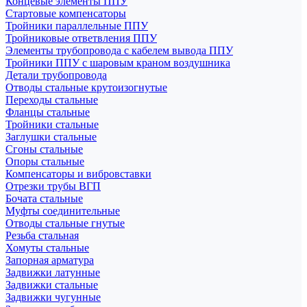
Концевые элементы ППУ
Стартовые компенсаторы
Тройники параллельные ППУ
Тройниковые ответвления ППУ
Элементы трубопровода с кабелем вывода ППУ
Тройники ППУ с шаровым краном воздушника
Детали трубопровода
Отводы стальные крутоизогнутые
Переходы стальные
Фланцы стальные
Тройники стальные
Заглушки стальные
Сгоны стальные
Опоры стальные
Компенсаторы и вибровставки
Отрезки трубы ВГП
Бочата стальные
Муфты соединительные
Отводы стальные гнутые
Резьба стальная
Хомуты стальные
Запорная арматура
Задвижки латунные
Задвижки стальные
Задвижки чугунные