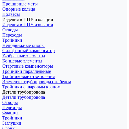
Прошивные маты
Опорные кольца
Подвесы
Изделия в ППУ изоляции
Изделия в ППУ изоляции
Отводы
Переходы
Тройники
Неподвижные опоры
Cильфонный компенсатор
Z-образные элементы
Концевые элементы
Стартовые компенсаторы
Тройники параллельные
Тройниковые ответвления
Элементы трубопровода с кабелем
Тройники с шаровым краном
Детали трубопровода
Детали трубопровода
Отводы
Переходы
Фланцы
Тройники
Заглушки
Сгоны