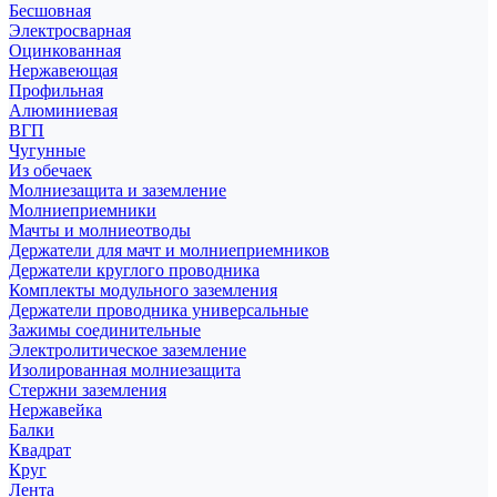
Бесшовная
Электросварная
Оцинкованная
Нержавеющая
Профильная
Алюминиевая
ВГП
Чугунные
Из обечаек
Молниезащита и заземление
Молниеприемники
Мачты и молниеотводы
Держатели для мачт и молниеприемников
Держатели круглого проводника
Комплекты модульного заземления
Держатели проводника универсальные
Зажимы соединительные
Электролитическое заземление
Изолированная молниезащита
Стержни заземления
Нержавейка
Балки
Квадрат
Круг
Лента