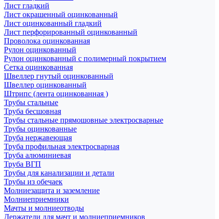
Лист гладкий
Лист окрашенный оцинкованный
Лист оцинкованный гладкий
Лист перфорированный оцинкованный
Проволока оцинкованная
Рулон оцинкованный
Рулон оцинкованный с полимерный покрытием
Сетка оцинкованная
Швеллер гнутый оцинкованный
Швеллер оцинкованный
Штрипс (лента оцинкованная )
Трубы стальные
Труба бесшовная
Трубы стальные прямошовные электросварные
Трубы оцинкованные
Труба нержавеющая
Труба профильная электросварная
Труба алюминиевая
Труба ВГП
Трубы для канализации и детали
Трубы из обечаек
Молниезащита и заземление
Молниеприемники
Мачты и молниеотводы
Держатели для мачт и молниеприемников