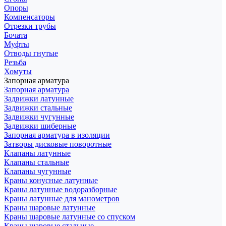
Опоры
Компенсаторы
Отрезки трубы
Бочата
Муфты
Отводы гнутые
Резьба
Хомуты
Запорная арматура
Запорная арматура
Задвижки латунные
Задвижки стальные
Задвижки чугунные
Задвижки шиберные
Запорная арматура в изоляции
Затворы дисковые поворотные
Клапаны латунные
Клапаны стальные
Клапаны чугунные
Краны конусные латунные
Краны латунные водоразборные
Краны латунные для манометров
Краны шаровые латунные
Краны шаровые латунные со спуском
Краны шаровые стальные