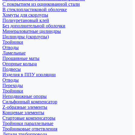
С покрытием из оцинкованной стали
В стеклопластиковой оболочке
Хомуты для скорлупы
Полиуретановый клей
Без дополнительной оболочки
Минераловатные цилиндры
Цилиндры (скорлупы)
Тройники
Отводы
Ламельные
Прошивные маты
Опорные кольца
Подвесы
Изделия в ППУ изоляции
Отводы
Переходы
Тройники
Неподвижные опоры
Cильфонный компенсатор
Z-образные элементы
Концевые элементы
Стартовые компенсаторы
Тройники параллельные
Тройниковые ответвления
Детали трубопровода