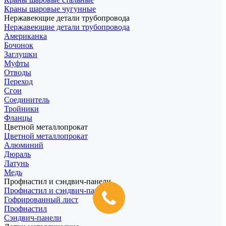
Краны шаровые чугунные
Нержавеющие детали трубопровода
Нержавеющие детали трубопровода
Американка
Бочонок
Заглушки
Муфты
Отводы
Переход
Сгон
Соединитель
Тройники
Фланцы
Цветной металлопрокат
Цветной металлопрокат
Алюминий
Дюраль
Латунь
Медь
Профнастил и сэндвич-панели
Профнастил и сэндвич-панели
Гофрированный лист
Профнастил
Сэндвич-панели