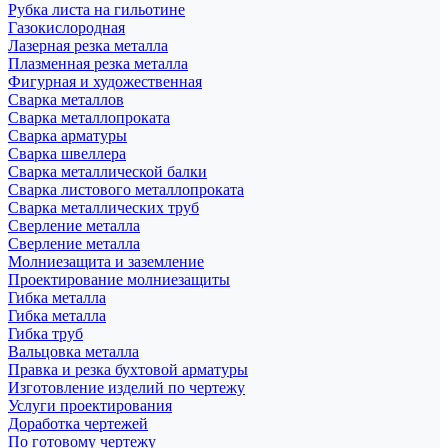
Рубка листа на гильотине
Газокислородная
Лазерная резка металла
Плазменная резка металла
Фигурная и художественная
Сварка металлов
Сварка металлопроката
Сварка арматуры
Сварка швеллера
Сварка металлической балки
Сварка листового металлопроката
Сварка металлических труб
Сверление металла
Сверление металла
Молниезащита и заземление
Проектирование молниезащиты
Гибка металла
Гибка металла
Гибка труб
Вальцовка металла
Правка и резка бухтовой арматуры
Изготовление изделий по чертежу
Услуги проектирования
Доработка чертежей
По готовому чертежу