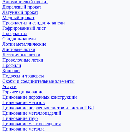
Алюминиевый прокат
Дюралевый прокат
Латунный прокат
Медный прокат
Профнастил и сэндвич-панели
Гофрированный лист
Профнастил
Сэндвич-панели
Лотки металлические
Листовые лотки
Лестничные лотки
Проволочные лотки
Профили
Консоли
Подвесы и траверсы
Скобы и соединительные элементы
Услуги
Горячее цинкование
Цинкование дорожных конструкций
Цинкование метизов
Цинкование рифленых листов и листов ПВЛ
Цинкование металлоизделий
Цинкование труб
Цинкование мачт освещения
Цинкование металла