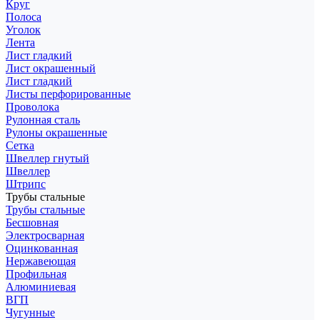
Круг
Полоса
Уголок
Лента
Лист гладкий
Лист окрашенный
Лист гладкий
Листы перфорированные
Проволока
Рулонная сталь
Рулоны окрашенные
Сетка
Швеллер гнутый
Швеллер
Штрипс
Трубы стальные
Трубы стальные
Бесшовная
Электросварная
Оцинкованная
Нержавеющая
Профильная
Алюминиевая
ВГП
Чугунные