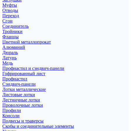
Муфты
Отводы
Переход
Сгон
Соединитель
Тройники
Фланцы
Цветной металлопрокат
Алюминий
Дюраль
Латунь
Медь
Профнастил и сэндвич-панели
Гофрированный лист
Профнастил
Сэндвич-панели
Лотки металлические
Листовые лотки
Лестничные лотки
Проволочные лотки
Профили
Консоли
Подвесы и траверсы
Скобы и соединительные элементы