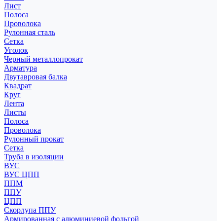
Лист
Полоса
Проволока
Рулонная сталь
Сетка
Уголок
Черный металлопрокат
Арматура
Двутавровая балка
Квадрат
Круг
Лента
Листы
Полоса
Проволока
Рулонный прокат
Сетка
Труба в изоляции
ВУС
ВУС ЦПП
ППМ
ППУ
ЦПП
Скорлупа ППУ
Армированная с алюминиевой фольгой