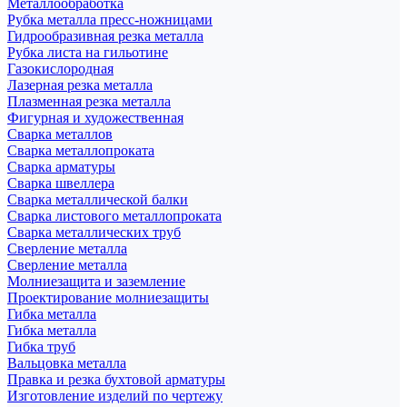
Металлообработка
Рубка металла пресс-ножницами
Гидрообразивная резка металла
Рубка листа на гильотине
Газокислородная
Лазерная резка металла
Плазменная резка металла
Фигурная и художественная
Сварка металлов
Сварка металлопроката
Сварка арматуры
Сварка швеллера
Сварка металлической балки
Сварка листового металлопроката
Сварка металлических труб
Сверление металла
Сверление металла
Молниезащита и заземление
Проектирование молниезащиты
Гибка металла
Гибка металла
Гибка труб
Вальцовка металла
Правка и резка бухтовой арматуры
Изготовление изделий по чертежу