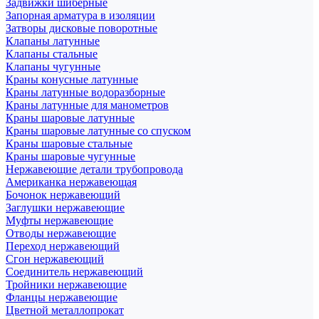
Задвижки шиберные
Запорная арматура в изоляции
Затворы дисковые поворотные
Клапаны латунные
Клапаны стальные
Клапаны чугунные
Краны конусные латунные
Краны латунные водоразборные
Краны латунные для манометров
Краны шаровые латунные
Краны шаровые латунные со спуском
Краны шаровые стальные
Краны шаровые чугунные
Нержавеющие детали трубопровода
Американка нержавеющая
Бочонок нержавеющий
Заглушки нержавеющие
Муфты нержавеющие
Отводы нержавеющие
Переход нержавеющий
Сгон нержавеющий
Соединитель нержавеющий
Тройники нержавеющие
Фланцы нержавеющие
Цветной металлопрокат