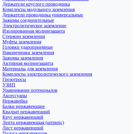
Держатели круглого проводника
Комплекты модульного заземления
Держатели проводника универсальные
Зажимы соединительные
Электролитическое заземление
Изолированная молниезащита
Стержни заземления
Муфты заземления
Головки удароприемные
Наконечники заземления
Зажимы заземления
Активная молниезащита
Материалы для заземления
Комплекты электролитического заземления
Грозотросы
УЗИП
Уравнивание потенциалов
Аксессуары
Нержавейка
Балки нержавеющие
Квадрат нержавеющий
Круг нержавеющий
Лента нержавеющая (штрипс)
Лист нержавеющий
Полоса нержавеющая