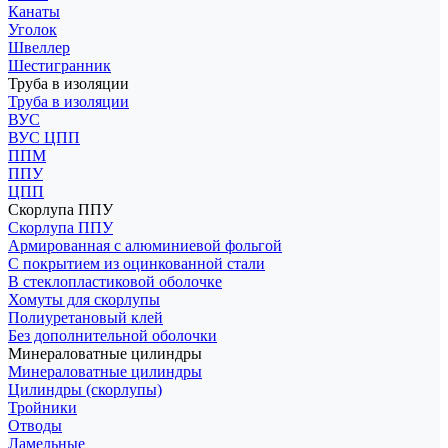
Канаты
Уголок
Швеллер
Шестигранник
Труба в изоляции
Труба в изоляции
ВУС
ВУС ЦПП
ППМ
ППУ
ЦПП
Скорлупа ППУ
Скорлупа ППУ
Армированная с алюминиевой фольгой
С покрытием из оцинкованной стали
В стеклопластиковой оболочке
Хомуты для скорлупы
Полиуретановый клей
Без дополнительной оболочки
Минераловатные цилиндры
Минераловатные цилиндры
Цилиндры (скорлупы)
Тройники
Отводы
Ламельные