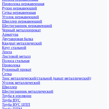
Проволока нержавеющая
Рулон нержавеющий
Сетка нержавеющая
Уголок нержавеющий
Швеллер нержавеющий
Шестигранник нержавеющий
Черный металлопрокат
Арматура
Двутавровая балка
Квадрат металлический
Круг стальной
Лента
Листовой металл
Полоса стальная
Проволока
Рулонный прокат
Сетка
Трос металлический/стальной (канат металлический)
Уголок металлический
Швеллер
Шестигранник металлический
Труба в изоляции
Труба ВУС
Труба ВУС ЦПП
Труба ППМ