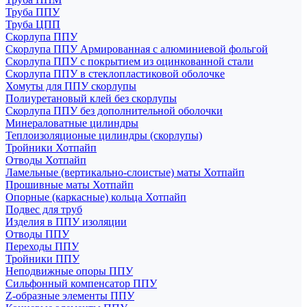
Труба ППУ
Труба ЦПП
Скорлупа ППУ
Скорлупа ППУ Армированная с алюминиевой фольгой
Скорлупа ППУ с покрытием из оцинкованной стали
Скорлупа ППУ в стеклопластиковой оболочке
Хомуты для ППУ скорлупы
Полиуретановый клей без скорлупы
Скорлупа ППУ без дополнительной оболочки
Минераловатные цилиндры
Теплоизоляционые цилиндры (скорлупы)
Тройники Хотпайп
Отводы Хотпайп
Ламельные (вертикально-слоистые) маты Хотпайп
Прошивные маты Хотпайп
Опорные (каркасные) кольца Хотпайп
Подвес для труб
Изделия в ППУ изоляции
Отводы ППУ
Переходы ППУ
Тройники ППУ
Неподвижные опоры ППУ
Cильфонный компенсатор ППУ
Z-образные элементы ППУ