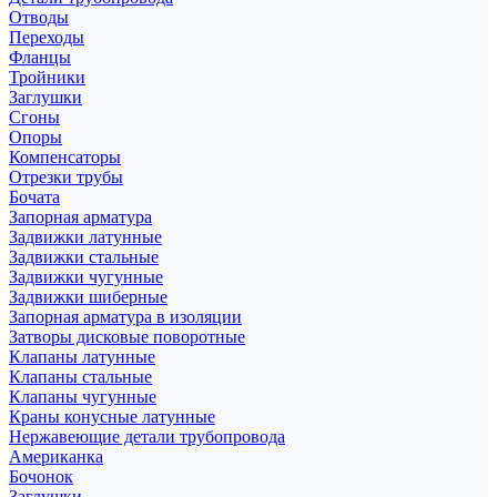
Отводы
Переходы
Фланцы
Тройники
Заглушки
Сгоны
Опоры
Компенсаторы
Отрезки трубы
Бочата
Запорная арматура
Задвижки латунные
Задвижки стальные
Задвижки чугунные
Задвижки шиберные
Запорная арматура в изоляции
Затворы дисковые поворотные
Клапаны латунные
Клапаны стальные
Клапаны чугунные
Краны конусные латунные
Нержавеющие детали трубопровода
Американка
Бочонок
Заглушки